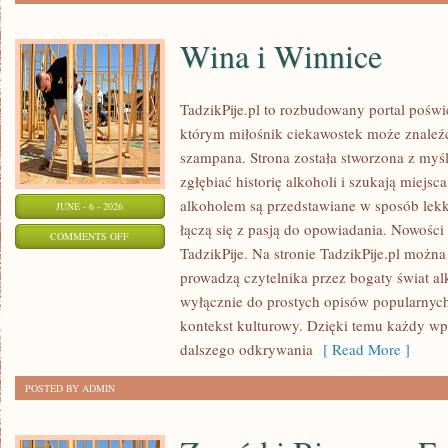
Wina i Winnice
TadzikPije.pl to rozbudowany portal poświ
którym miłośnik ciekawostek może znaleźć
szampana. Strona została stworzona z myśl
zgłębiać historię alkoholi i szukają miejsc
alkoholem są przedstawiane w sposób lekki
JUNE - 6 - 2026
łączą się z pasją do opowiadania. Nowości 
ON
COMMENTS OFF
TadzikPije. Na stronie TadzikPije.pl można
WINA
prowadzą czytelnika przez bogaty świat alk
I
wyłącznie do prostych opisów popularnych
WINNICE
kontekst kulturowy. Dzięki temu każdy wpi
dalszego odkrywania
[ Read More ]
POSTED BY ADMIN