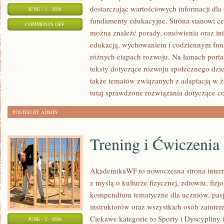
dostarczając wartościowych informacji dla
JUNE - 3 - 2026
fundamenty edukacyjne. Strona stanowi cen
ON
COMMENTS OFF
można znaleźć porady, omówienia oraz int
PORADNIK
edukacją, wychowaniem i codziennym fun
RODZICA
różnych etapach rozwoju. Na łamach porta
teksty dotyczące rozwoju społecznego dzie
także tematów związanych z adaptacją w ż
tutaj sprawdzone rozwiązania dotyczące c
POSTED BY ADMIN
Trening i Ćwiczenia
AkademikaWF to nowoczesna strona interne
z myślą o kulturze fizycznej, zdrowiu, fizjo
kompendium tematyczne dla uczniów, pas
instruktorów oraz wszystkich osób zainte
Ciekawe kategorie to Sporty i Dyscypliny
JUNE - 2 - 2026