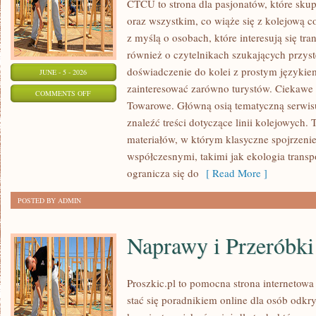
CTCU to strona dla pasjonatów, które skup
oraz wszystkim, co wiąże się z kolejową c
z myślą o osobach, które interesują się tr
również o czytelnikach szukających przyst
doświadczenie do kolei z prostym języki
JUNE - 5 - 2026
zainteresować zarówno turystów. Ciekawe li
ON
COMMENTS OFF
Towarowe. Główną osią tematyczną serwisu
POCIĄGI
znaleźć treści dotyczące linii kolejowych. 
W
materiałów, w którym klasyczne spojrzenie
POLSCE
współczesnymi, takimi jak ekologia trans
ogranicza się do
[ Read More ]
POSTED BY ADMIN
Naprawy i Przeróbki
Proszkic.pl to pomocna strona internetowa
stać się poradnikiem online dla osób od