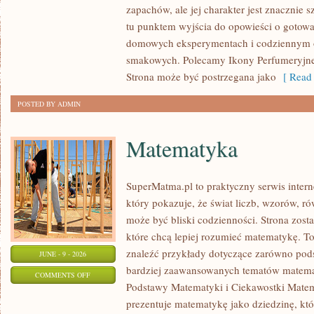
zapachów, ale jej charakter jest znacznie 
NISZOWE
tu punktem wyjścia do opowieści o gotowani
domowych eksperymentach i codziennym 
smakowych. Polecamy Ikony Perfumeryjne 
Strona może być postrzegana jako
[ Read 
POSTED BY ADMIN
Matematyka
SuperMatma.pl to praktyczny serwis inte
który pokazuje, że świat liczb, wzorów, r
może być bliski codzienności. Strona zost
które chcą lepiej rozumieć matematykę. T
znaleźć przykłady dotyczące zarówno pod
JUNE - 9 - 2026
bardziej zaawansowanych tematów matema
ON
COMMENTS OFF
Podstawy Matematyki i Ciekawostki Mate
MATEMATYKA
prezentuje matematykę jako dziedzinę, któ