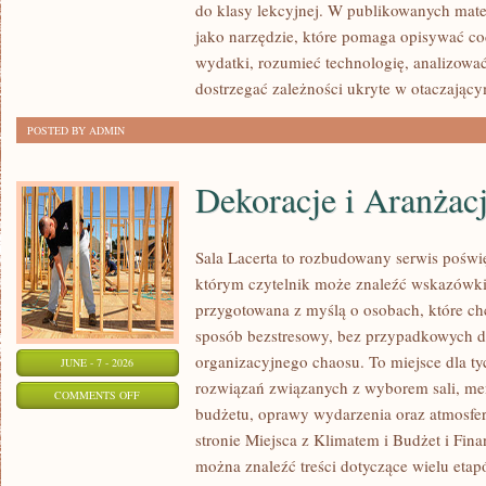
do klasy lekcyjnej. W publikowanych mate
jako narzędzie, które pomaga opisywać co
wydatki, rozumieć technologię, analizowa
dostrzegać zależności ukryte w otaczający
POSTED BY ADMIN
Dekoracje i Aranżac
Sala Lacerta to rozbudowany serwis poświ
którym czytelnik może znaleźć wskazówki 
przygotowana z myślą o osobach, które c
sposób bezstresowy, bez przypadkowych de
organizacyjnego chaosu. To miejsce dla ty
JUNE - 7 - 2026
rozwiązań związanych z wyborem sali, menu
ON
COMMENTS OFF
budżetu, oprawy wydarzenia oraz atmosfer
DEKORACJE
stronie Miejsca z Klimatem i Budżet i Fina
I
można znaleźć treści dotyczące wielu eta
ARANŻACJE