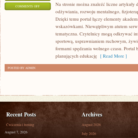
Na stronie można znaleźć liczne artykuły 
ON
COMMENTS OFF
odżywiania, rozwoju mentalnego, fizjotera
TRENING
Dzięki temu portal łączy elementy akadem
I
wskazówkami. Niewątpliwym atutem serwi
ĆWICZENIA
tematyczna. Czytelnicy mogą odkrywać in
sportową, usprawnianiem ruchowym, żywi
formami spędzania wolnego czasu. Portal 
planujących edukację
[ Read More ]
POSTED BY ADMIN
Recent Posts
Archives
Ćwiczenia i trening
August 2026
August 7, 2026
July 2026