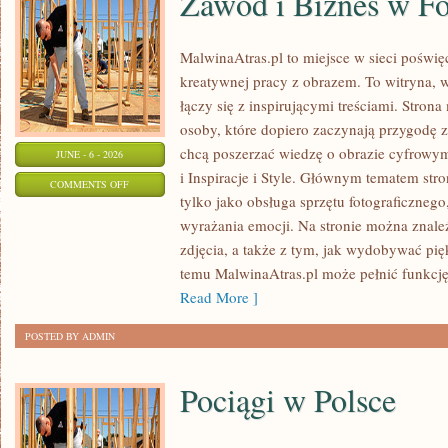
Zawód i Biznes w Fo
MalwinaAtras.pl to miejsce w sieci poświęc
kreatywnej pracy z obrazem. To witryna, w
łączy się z inspirującymi treściami. Stro
osoby, które dopiero zaczynają przygodę z f
chcą poszerzać wiedzę o obrazie cyfrowym.
JUNE - 6 - 2026
i Inspiracje i Style. Głównym tematem stron
ON
COMMENTS OFF
tylko jako obsługa sprzętu fotograficznego
ZAWÓD
wyrażania emocji. Na stronie można znaleź
I
zdjęcia, a także z tym, jak wydobywać pi
BIZNES
temu MalwinaAtras.pl może pełnić funkcję 
W
Read More ]
FOTOGRAFII
POSTED BY ADMIN
Pociągi w Polsce