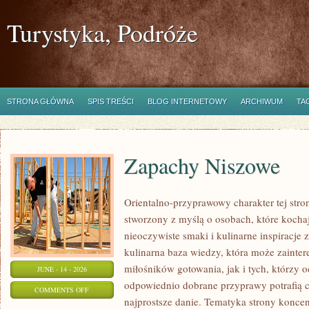
Turystyka, Podróże
STRONA GŁÓWNA
SPIS TREŚCI
BLOG INTERNETOWY
ARCHIWUM
TA
Zapachy Niszowe
Orientalno-przyprawowy charakter tej stron
stworzony z myślą o osobach, które kocha
nieoczywiste smaki i kulinarne inspiracje 
kulinarna baza wiedzy, która może zainte
miłośników gotowania, jak i tych, którzy 
JUNE - 14 - 2026
odpowiednio dobrane przyprawy potrafią 
ON
COMMENTS OFF
najprostsze danie. Tematyka strony koncen
ZAPACHY