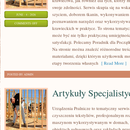
krawiectwa, jak również dla tych, którzy 
swoje zdolności. Serwis skupia się na ws
szyciem, doborem tkanin, wykonywaniem d
JUNE - 4 - 2026
poznawaniem narzędzi oraz wykorzystywa
ON
COMMENTS OFF
krawieckich w praktyce. To strona tematyc
NAPRAWY
może być nie tylko praktyczną umiejętnośc
I
satysfakcji. Polecamy Poradnik dla Początk
PRZERÓBKI
Na stronie można znaleźć różnorodne treśc
materiałami, dzięki którym użytkownik mo
etapy tworzenia własnych
[ Read More ]
POSTED BY ADMIN
Artykuły Specjalisty
Urządzenia Pralnicze to tematyczny serwi
czyszczeniu tekstyliów, profesjonalnym r
maszynom wykorzystywanym w domach, fir
obiektach usługowych oraz zakładach prz