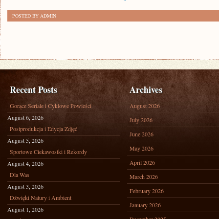
POSTED BY ADMIN
Recent Posts
Archives
Gorące Seriale i Cyklowe Powieści
August 2026
August 6, 2026
July 2026
Postprodukcja i Edycja Zdjęć
June 2026
August 5, 2026
May 2026
Sportowe Ciekawostki i Rekordy
April 2026
August 4, 2026
Dla Was
March 2026
August 3, 2026
February 2026
Dźwięki Natury i Ambient
January 2026
August 1, 2026