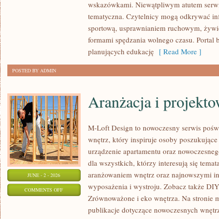
wskazówkami. Niewątpliwym atutem serwi
ĆWICZENIA
tematyczna. Czytelnicy mogą odkrywać in
sportową, usprawnianiem ruchowym, żywi
formami spędzania wolnego czasu. Portal 
planujących edukację
[ Read More ]
POSTED BY ADMIN
Aranżacja i projekt
M-Loft Design to nowoczesny serwis pośw
wnętrz, który inspiruje osoby poszukując
urządzenie apartamentu oraz nowoczesneg
dla wszystkich, którzy interesują się tem
aranżowaniem wnętrz oraz najnowszymi in
JUNE - 2 - 2026
wyposażenia i wystroju. Zobacz także DIY 
ON
COMMENTS OFF
Zrównoważone i eko wnętrza. Na stronie 
ARANŻACJA
publikacje dotyczące nowoczesnych wnętrz
I