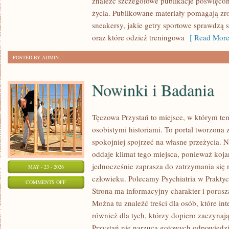
znaleźć szczegółowe publikacje poświęco
KOLEKCJE
życia. Publikowane materiały pomagają zr
SPORTOWE
sneakersy, jakie getry sportowe sprawdzą 
oraz które odzież treningowa
[ Read More
POSTED BY ADMIN
Nowinki i Badania
Tęczowa Przystań to miejsce, w którym te
osobistymi historiami. To portal tworzona 
spokojniej spojrzeć na własne przeżycia.
oddaje klimat tego miejsca, ponieważ koja
jednocześnie zaprasza do zatrzymania się 
MAY - 23 - 2026
człowieku. Polecamy Psychiatria w Praktyce
ON
COMMENTS OFF
Strona ma informacyjny charakter i porusz
NOWINKI
Można tu znaleźć treści dla osób, które int
I
również dla tych, którzy dopiero zaczynaj
BADANIA
Przystań nie narzuca gotowych odpowiedzi,