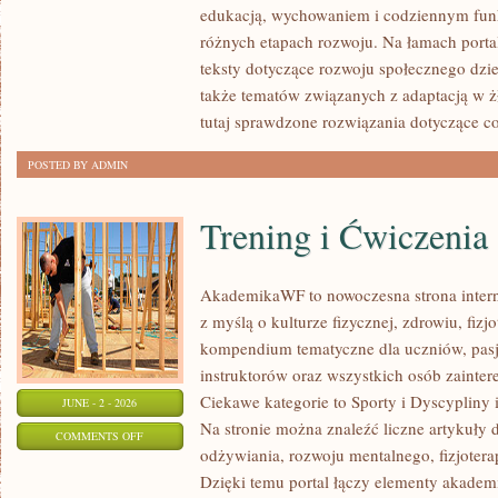
edukacją, wychowaniem i codziennym fun
RODZICA
różnych etapach rozwoju. Na łamach porta
teksty dotyczące rozwoju społecznego dzie
także tematów związanych z adaptacją w ż
tutaj sprawdzone rozwiązania dotyczące c
POSTED BY ADMIN
Trening i Ćwiczenia
AkademikaWF to nowoczesna strona interne
z myślą o kulturze fizycznej, zdrowiu, fizjo
kompendium tematyczne dla uczniów, pas
instruktorów oraz wszystkich osób zainte
Ciekawe kategorie to Sporty i Dyscypliny
JUNE - 2 - 2026
Na stronie można znaleźć liczne artykuły 
ON
COMMENTS OFF
odżywiania, rozwoju mentalnego, fizjotera
TRENING
Dzięki temu portal łączy elementy akadem
I