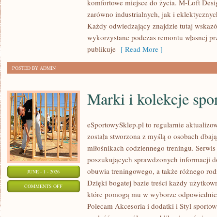
komfortowe miejsce do życia. M-Loft Desi
PROJEKTOWANIE
zarówno industrialnych, jak i eklektyczny
WNĘTRZ
Każdy odwiedzający znajdzie tutaj wskazó
wykorzystane podczas remontu własnej prze
publikuje
[ Read More ]
POSTED BY ADMIN
Marki i kolekcje spo
eSportowySklep.pl to regularnie aktualizow
została stworzona z myślą o osobach dbaj
miłośnikach codziennego treningu. Serwis
poszukujących sprawdzonych informacji d
obuwia treningowego, a także różnego ro
JUNE - 1 - 2026
Dzięki bogatej bazie treści każdy użytkow
ON
COMMENTS OFF
które pomogą mu w wyborze odpowiednie
MARKI
Polecam Akcesoria i dodatki i Styl sporto
I