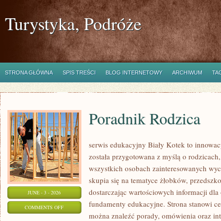
Turystyka, Podróże
STRONA GŁÓWNA
SPIS TREŚCI
BLOG INTERNETOWY
ARCHIWUM
TA
Poradnik Rodzica
serwis edukacyjny Biały Kotek to innowacy
została przygotowana z myślą o rodzicach
wszystkich osobach zainteresowanych wyc
skupia się na tematyce żłobków, przedszk
dostarczając wartościowych informacji dla
JUNE - 3 - 2026
fundamenty edukacyjne. Strona stanowi cen
ON
COMMENTS OFF
można znaleźć porady, omówienia oraz int
PORADNIK