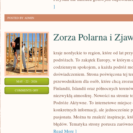
]
POSTED BY ADMIN
Zorza Polarna i Zja
kraje nordyckie to region, które od lat pr
podróżach. To zakątek Europy, w którym c
codziennym spokojem, a każda podróż mo
doświadczeniem. Strona poświęcona tej te
przewodnikiem dla osób, które chcą zrozu
MAY - 22 - 2026
Finlandii, Islandii oraz północnych terenó
ON
COMMENTS OFF
niezwykłą atmosferę. Nowości na stronie 
ZORZA
Podróże Aktywne. To internetowe miejsce d
POLARNA
konkretnych informacji, ale jednocześnie
I
pasjonata. Można tu znaleźć inspiracje, k
ZJAWISKA
błędów. Tematyka strony porusza zarówno z
NATURY
Read More ]