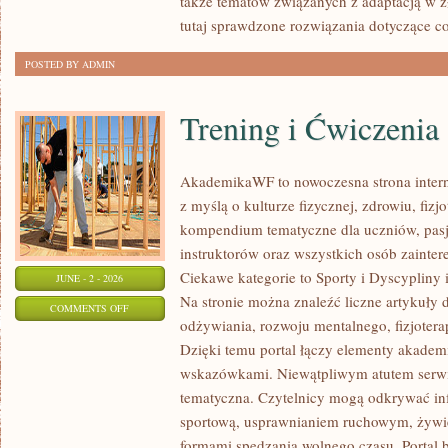
także tematów związanych z adaptacją w ż
tutaj sprawdzone rozwiązania dotyczące c
POSTED BY ADMIN
Trening i Ćwiczenia
AkademikaWF to nowoczesna strona interne
z myślą o kulturze fizycznej, zdrowiu, fizjo
kompendium tematyczne dla uczniów, pas
instruktorów oraz wszystkich osób zainte
Ciekawe kategorie to Sporty i Dyscypliny
JUNE - 2 - 2026
Na stronie można znaleźć liczne artykuły 
ON
COMMENTS OFF
odżywiania, rozwoju mentalnego, fizjotera
TRENING
Dzięki temu portal łączy elementy akadem
I
wskazówkami. Niewątpliwym atutem serwi
ĆWICZENIA
tematyczna. Czytelnicy mogą odkrywać in
sportową, usprawnianiem ruchowym, żywi
formami spędzania wolnego czasu. Portal 