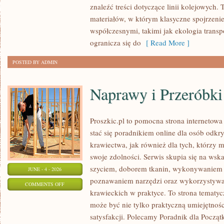
znaleźć treści dotyczące linii kolejowych. 
W
materiałów, w którym klasyczne spojrzenie
POLSCE
współczesnymi, takimi jak ekologia trans
ogranicza się do
[ Read More ]
POSTED BY ADMIN
Naprawy i Przeróbki
Proszkic.pl to pomocna strona internetowa
stać się poradnikiem online dla osób od
krawiectwa, jak również dla tych, którzy 
swoje zdolności. Serwis skupia się na ws
szyciem, doborem tkanin, wykonywaniem d
JUNE - 4 - 2026
poznawaniem narzędzi oraz wykorzystywa
ON
COMMENTS OFF
krawieckich w praktyce. To strona tematyc
NAPRAWY
może być nie tylko praktyczną umiejętnośc
I
satysfakcji. Polecamy Poradnik dla Początk
PRZERÓBKI