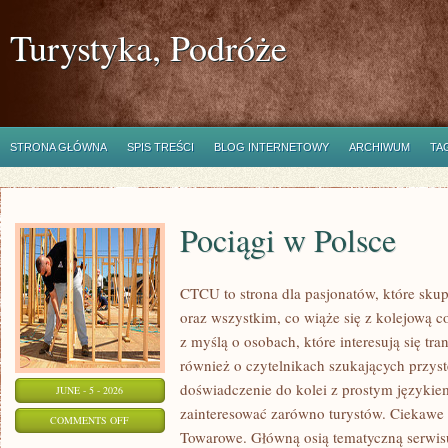
Turystyka, Podróże
STRONA GŁÓWNA
SPIS TREŚCI
BLOG INTERNETOWY
ARCHIWUM
TA
Pociągi w Polsce
CTCU to strona dla pasjonatów, które skup
oraz wszystkim, co wiąże się z kolejową c
z myślą o osobach, które interesują się tr
również o czytelnikach szukających przyst
doświadczenie do kolei z prostym języki
JUNE - 5 - 2026
zainteresować zarówno turystów. Ciekawe li
ON
COMMENTS OFF
Towarowe. Główną osią tematyczną serwisu
POCIĄGI