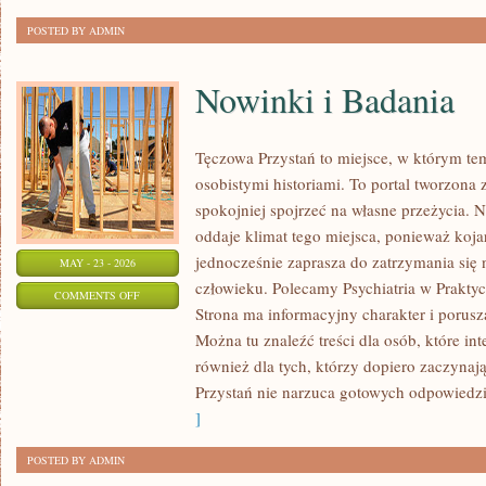
POSTED BY ADMIN
Nowinki i Badania
Tęczowa Przystań to miejsce, w którym te
osobistymi historiami. To portal tworzona 
spokojniej spojrzeć na własne przeżycia.
oddaje klimat tego miejsca, ponieważ koja
jednocześnie zaprasza do zatrzymania się 
MAY - 23 - 2026
człowieku. Polecamy Psychiatria w Praktyce
ON
COMMENTS OFF
Strona ma informacyjny charakter i porusz
NOWINKI
Można tu znaleźć treści dla osób, które int
I
również dla tych, którzy dopiero zaczynaj
BADANIA
Przystań nie narzuca gotowych odpowiedzi,
]
POSTED BY ADMIN