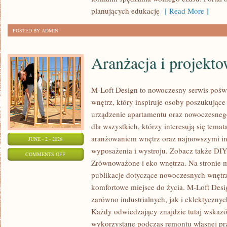
planujących edukację
[ Read More ]
POSTED BY ADMIN
Aranżacja i projekt
M-Loft Design to nowoczesny serwis pośw
wnętrz, który inspiruje osoby poszukując
urządzenie apartamentu oraz nowoczesneg
dla wszystkich, którzy interesują się tem
aranżowaniem wnętrz oraz najnowszymi in
JUNE - 2 - 2026
wyposażenia i wystroju. Zobacz także DIY 
ON
COMMENTS OFF
Zrównoważone i eko wnętrza. Na stronie 
ARANŻACJA
publikacje dotyczące nowoczesnych wnętrz
I
komfortowe miejsce do życia. M-Loft Desi
PROJEKTOWANIE
zarówno industrialnych, jak i eklektyczny
WNĘTRZ
Każdy odwiedzający znajdzie tutaj wskazó
wykorzystane podczas remontu własnej prze