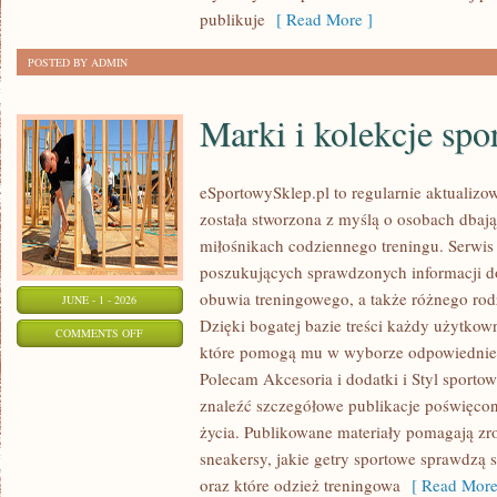
publikuje
[ Read More ]
POSTED BY ADMIN
Marki i kolekcje spo
eSportowySklep.pl to regularnie aktualizow
została stworzona z myślą o osobach dbaj
miłośnikach codziennego treningu. Serwis
poszukujących sprawdzonych informacji d
obuwia treningowego, a także różnego ro
JUNE - 1 - 2026
Dzięki bogatej bazie treści każdy użytkow
ON
COMMENTS OFF
które pomogą mu w wyborze odpowiednie
MARKI
Polecam Akcesoria i dodatki i Styl sporto
I
znaleźć szczegółowe publikacje poświęco
KOLEKCJE
życia. Publikowane materiały pomagają zr
SPORTOWE
sneakersy, jakie getry sportowe sprawdzą 
oraz które odzież treningowa
[ Read More