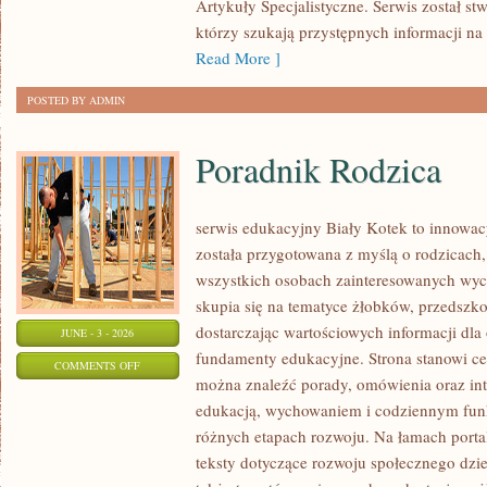
Artykuły Specjalistyczne. Serwis został st
którzy szukają przystępnych informacji na
Read More ]
POSTED BY ADMIN
Poradnik Rodzica
serwis edukacyjny Biały Kotek to innowacy
została przygotowana z myślą o rodzicach
wszystkich osobach zainteresowanych wyc
skupia się na tematyce żłobków, przedszk
dostarczając wartościowych informacji dla
JUNE - 3 - 2026
fundamenty edukacyjne. Strona stanowi cen
ON
COMMENTS OFF
można znaleźć porady, omówienia oraz int
PORADNIK
edukacją, wychowaniem i codziennym fun
RODZICA
różnych etapach rozwoju. Na łamach porta
teksty dotyczące rozwoju społecznego dzie