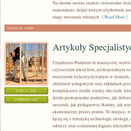
Na stronie można znaleźć różnorodne treśc
materiałami, dzięki którym użytkownik mo
etapy tworzenia własnych
[ Read More ]
POSTED BY ADMIN
Artykuły Specjalisty
Urządzenia Pralnicze to tematyczny serwi
czyszczeniu tekstyliów, profesjonalnym r
maszynom wykorzystywanym w domach, fir
obiektach usługowych oraz zakładach prz
kompleksowe źródło wiedzy dla osób, które
JUNE - 4 - 2026
działa profesjonalne pralnictwo, jak dobier
ON
COMMENTS OFF
suszarek, jak pielęgnować tkaniny, jak us
ARTYKUŁY
ekonomiczny proces prania. To miejsce, 
SPECJALISTYCZNE
łączą się z tematyką technologii, ekologii,
odzieży oraz codziennej higieny tekstyliów.