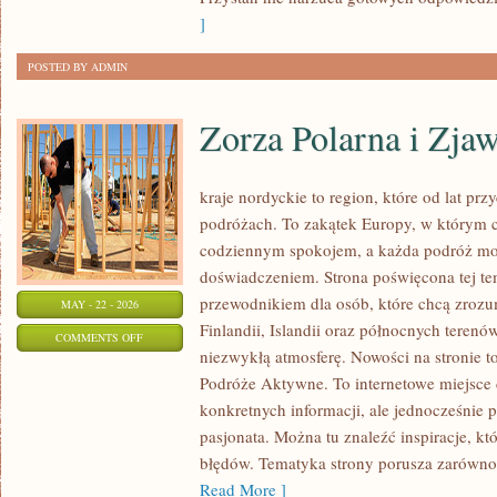
]
POSTED BY ADMIN
Zorza Polarna i Zja
kraje nordyckie to region, które od lat pr
podróżach. To zakątek Europy, w którym c
codziennym spokojem, a każda podróż mo
doświadczeniem. Strona poświęcona tej te
przewodnikiem dla osób, które chcą zrozu
MAY - 22 - 2026
Finlandii, Islandii oraz północnych terenó
ON
COMMENTS OFF
niezwykłą atmosferę. Nowości na stronie 
ZORZA
Podróże Aktywne. To internetowe miejsce d
POLARNA
konkretnych informacji, ale jednocześnie
I
pasjonata. Można tu znaleźć inspiracje, k
ZJAWISKA
błędów. Tematyka strony porusza zarówno z
NATURY
Read More ]