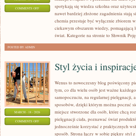
spotykają się wiedza szkolna oraz użytecz
ON
COMMENTS OFF
nawet bardziej złożone zagadnienia stają si
SŁOWNIK
chemia przestaje być wyłącznie zbiorem wz
POJĘĆ
ciekawym obszarem wiedzy, pomagającą le
CHEMICZNYCH
świat. Kategorie na stronie to Słownik Po
POSTED BY ADMIN
Styl życia i inspiracj
Wenus to nowoczesny blog poświęcony piel
tym, co dla wielu osób jest ważne każdeg
samopoczuciu, na regularnej pielęgnacji, 
sposobów, dzięki którym można poczuć się 
miejsce stworzone dla osób, które chcą ro
MARCH - 18 - 2026
pielęgnacji ciała, poznawać świat produktó
ON
COMMENTS OFF
jednocześnie korzystać z praktycznych w
STYL
sposób. Strona łączy w sobie piękny styl z