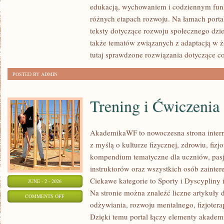
edukacją, wychowaniem i codziennym fun
RODZICA
różnych etapach rozwoju. Na łamach porta
teksty dotyczące rozwoju społecznego dzie
także tematów związanych z adaptacją w ż
tutaj sprawdzone rozwiązania dotyczące c
POSTED BY ADMIN
Trening i Ćwiczenia
AkademikaWF to nowoczesna strona interne
z myślą o kulturze fizycznej, zdrowiu, fizjo
kompendium tematyczne dla uczniów, pas
instruktorów oraz wszystkich osób zainte
Ciekawe kategorie to Sporty i Dyscypliny
JUNE - 2 - 2026
Na stronie można znaleźć liczne artykuły 
ON
COMMENTS OFF
odżywiania, rozwoju mentalnego, fizjotera
TRENING
Dzięki temu portal łączy elementy akadem
I