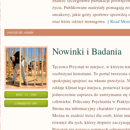
znaleźć szczegółowe publikacje poświęco
KOLEKCJE
życia. Publikowane materiały pomagają zr
SPORTOWE
sneakersy, jakie getry sportowe sprawdzą 
oraz które odzież treningowa
[ Read More
POSTED BY ADMIN
Nowinki i Badania
Tęczowa Przystań to miejsce, w którym te
osobistymi historiami. To portal tworzona 
spokojniej spojrzeć na własne przeżycia.
oddaje klimat tego miejsca, ponieważ koja
jednocześnie zaprasza do zatrzymania się 
MAY - 23 - 2026
człowieku. Polecamy Psychiatria w Praktyce
ON
COMMENTS OFF
Strona ma informacyjny charakter i porusz
NOWINKI
Można tu znaleźć treści dla osób, które int
I
również dla tych, którzy dopiero zaczynaj
BADANIA
Przystań nie narzuca gotowych odpowiedzi,