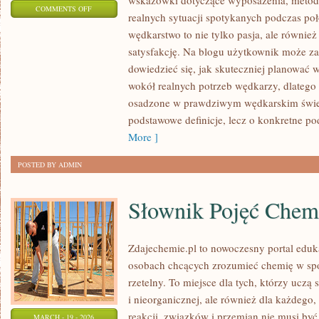
wskazówki dotyczące wyposażenia, metod 
ON
COMMENTS OFF
realnych sytuacji spotykanych podczas poł
WĘDKARSKIE
wędkarstwo to nie tylko pasja, ale również
ABC
satysfakcję. Na blogu użytkownik może za
DLA
dowiedzieć się, jak skuteczniej planować
DZIECI
wokół realnych potrzeb wędkarzy, dlatego
I
osadzone w prawdziwym wędkarskim świeci
MŁODZIEŻY
podstawowe definicje, lecz o konkretne p
More ]
POSTED BY ADMIN
Słownik Pojęć Chem
Zdajechemie.pl to nowoczesny portal eduka
osobach chcących zrozumieć chemię w spo
rzetelny. To miejsce dla tych, którzy uczą 
i nieorganicznej, ale również dla każdego,
reakcji, związków i przemian nie musi by
MARCH - 19 - 2026