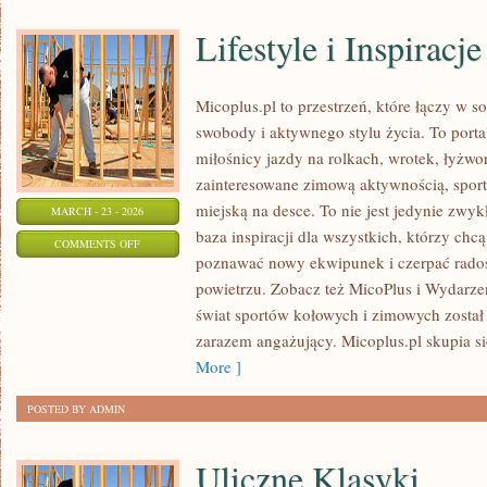
Lifestyle i Inspiracje
Micoplus.pl to przestrzeń, które łączy w s
swobody i aktywnego stylu życia. To portal
miłośnicy jazdy na rolkach, wrotek, łyżwo
zainteresowane zimową aktywnością, spor
miejską na desce. To nie jest jedynie zwykł
MARCH - 23 - 2026
baza inspiracji dla wszystkich, którzy chc
ON
COMMENTS OFF
poznawać nowy ekwipunek i czerpać rado
LIFESTYLE
powietrzu. Zobacz też MicoPlus i Wydarzen
I
świat sportów kołowych i zimowych został
INSPIRACJE
zarazem angażujący. Micoplus.pl skupia si
More ]
POSTED BY ADMIN
Uliczne Klasyki