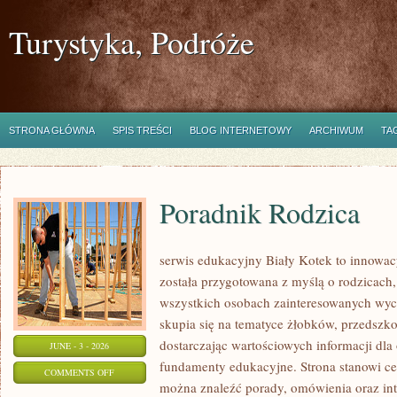
Turystyka, Podróże
STRONA GŁÓWNA
SPIS TREŚCI
BLOG INTERNETOWY
ARCHIWUM
TA
Poradnik Rodzica
serwis edukacyjny Biały Kotek to innowacy
została przygotowana z myślą o rodzicach
wszystkich osobach zainteresowanych wyc
skupia się na tematyce żłobków, przedszk
dostarczając wartościowych informacji dla
JUNE - 3 - 2026
fundamenty edukacyjne. Strona stanowi cen
ON
COMMENTS OFF
można znaleźć porady, omówienia oraz int
PORADNIK