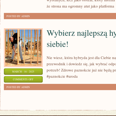
że strona ma ogromny atut jako platforma
POSTED BY ADMIN
Wybierz najlepszą h
siebie!
Nie wiesz, która hybryda jest dla Ciebie n
przewodnik i dowiedz się, jak wybrać odp
potrzeb! Zdrowe paznokcie już nie będą 
MARCH - 16 - 2025
#paznokcie #uroda
ON
COMMENTS OFF
WYBIERZ
POSTED BY ADMIN
NAJLEPSZĄ
HYBRYDĘ
DLA
SIEBIE!