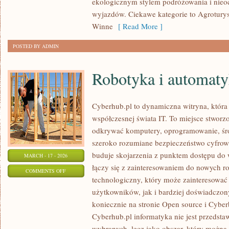
ekologicznym stylem podróżowania i nieo
wyjazdów. Ciekawe kategorie to Agroturys
Winne
[ Read More ]
POSTED BY ADMIN
Robotyka i automat
Cyberhub.pl to dynamiczna witryna, która 
współczesnej świata IT. To miejsce stworz
odkrywać komputery, oprogramowanie, śro
szeroko rozumiane bezpieczeństwo cyfrow
buduje skojarzenia z punktem dostępu do
MARCH - 17 - 2026
łączy się z zainteresowaniem do nowych r
ON
COMMENTS OFF
technologiczny, który może zainteresować
ROBOTYKA
użytkowników, jak i bardziej doświadczo
I
koniecznie na stronie Open source i Cybe
AUTOMATYKA
Cyberhub.pl informatyka nie jest przedsta
wybranych, lecz jako obszar, który można