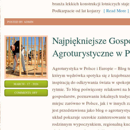
branża lekkich konstrukcji lotniczych sta
Podkarpacie od lat kojarzy
[ Read More ]
POSTED BY ADMIN
Najpiękniejsze Gosp
Agroturystyczne w P
Agroturystyka w Polsce i Europie – Blog t
którym wędrówka spotyka się z krajobrazem,
inspiracją do odkrywania świata w spokoj
MARCH - 17 - 2026
rytmie. To blog poświęcony relaksowi na 
ON
COMMENTS OFF
gospodarstw, poznawaniu lokalnych tradyc
NAJPIĘKNIEJSZE
miejsc zarówno w Polsce, jak i w innych 
GOSPODARSTWA
jest przedstawiona jako blog o agroturystyc
AGROTURYSTYCZNE
układ pokazuje szerokie zainteresowanie 
W
rodzinnym wypoczynkiem, regionalną kuch
POLSCE