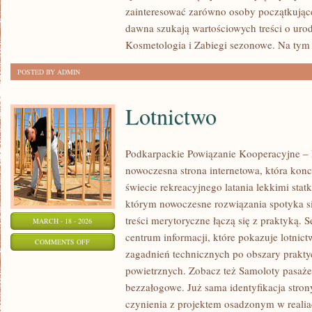
ŻYCIA
zainteresować zarówno osoby początkujące,
I
dawna szukają wartościowych treści o urodz
INSPIRACJE
Kosmetologia i Zabiegi sezonowe. Na tym
POSTED BY ADMIN
Lotnictwo
Podkarpackie Powiązanie Kooperacyjne – L
nowoczesna strona internetowa, która konc
świecie rekreacyjnego latania lekkimi stat
którym nowoczesne rozwiązania spotyka si
treści merytoryczne łączą się z praktyką. 
MARCH - 18 - 2026
centrum informacji, które pokazuje lotnic
ON
COMMENTS OFF
zagadnień technicznych po obszary prakt
LOTNICTWO
powietrznych. Zobacz też Samoloty pasażer
bezzałogowe. Już sama identyfikacja stro
czynienia z projektem osadzonym w realiac