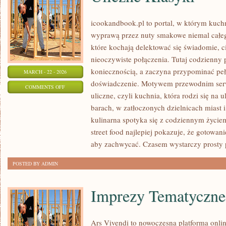
icookandbook.pl to portal, w którym kuchni
wyprawą przez nuty smakowe niemal całego
które kochają delektować się świadomie, ci
nieoczywiste połączenia. Tutaj codzienny 
koniecznością, a zaczyna przypominać peł
MARCH - 22 - 2026
doświadczenie. Motywem przewodnim serwi
ON
COMMENTS OFF
uliczne, czyli kuchnia, która rodzi się na 
ULICZNE
barach, w zatłoczonych dzielnicach miast i
KLASYKI
kulinarna spotyka się z codziennym życie
street food najlepiej pokazuje, że gotowa
aby zachwycać. Czasem wystarczy prosty 
POSTED BY ADMIN
Imprezy Tematyczne
Ars Vivendi to nowoczesna platforma onlin