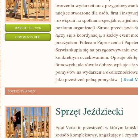
tworzeniu wydarzeń oraz przygotowywani
miejsce stworzone dla osób, firm i instytu
rozwiązań na spotkania specjalne, a jedn
poziomu organizacji. Strona przedstawia 
MARCH - 21 - 2026
łączy się z koordynacją, a każdy event m
ON
COMMENTS OFF
przeżyciem. Polecam Zaproszenia i Papeter
IMPREZY
Serwis skupia się na przygotowywaniu ev
TEMATYCZNE
konkretnym oczekiwaniom. Opisuje ofertę 
firmowych, ale równie dobrze wpisuje się
pomysłów na wydarzenia okolicznościowe
jako przestrzeń pełną pomysłów
[ Read M
POSTED BY ADMIN
Sprzęt Jeździecki
Equi Verso to przestrzeń, w którym koński
sposób kompleksowy, angażujący i czyteln