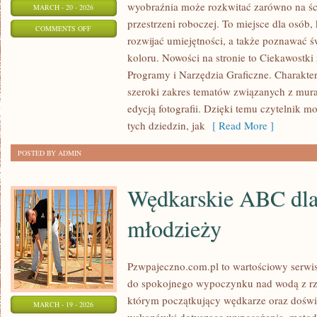
wyobraźnia może rozkwitać zarówno na ścia
MARCH - 20 - 2026
przestrzeni roboczej. To miejsce dla osób,
ON
COMMENTS OFF
rozwijać umiejętności, a także poznawać 
AI
koloru. Nowości na stronie to Ciekawostki 
W
Programy i Narzędzia Graficzne. Charakte
GRAFICE
szeroki zakres tematów związanych z mur
I
edycją fotografii. Dzięki temu czytelnik
FOTOGRAFII
tych dziedzin, jak
[ Read More ]
POSTED BY ADMIN
Wędkarskie ABC dla 
młodzieży
Pzwpajeczno.com.pl to wartościowy serwis
do spokojnego wypoczynku nad wodą z rze
którym początkujący wędkarze oraz doświ
MARCH - 19 - 2026