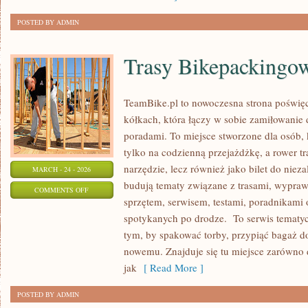
POSTED BY ADMIN
Trasy Bikepackingo
TeamBike.pl to nowoczesna strona pośw
kółkach, która łączy w sobie zamiłowanie
poradami. To miejsce stworzone dla osób, 
tylko na codzienną przejażdżkę, a rower tr
narzędzie, lecz również jako bilet do niez
MARCH - 24 - 2026
budują tematy związane z trasami, wyprawa
ON
COMMENTS OFF
sprzętem, serwisem, testami, poradnikami o
TRASY
spotykanych po drodze. To serwis tematyc
BIKEPACKINGOWE
tym, by spakować torby, przypiąć bagaż d
nowemu. Znajduje się tu miejsce zarówno d
jak
[ Read More ]
POSTED BY ADMIN