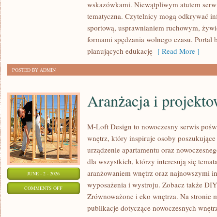
wskazówkami. Niewątpliwym atutem serwi
ĆWICZENIA
tematyczna. Czytelnicy mogą odkrywać in
sportową, usprawnianiem ruchowym, żywi
formami spędzania wolnego czasu. Portal 
planujących edukację
[ Read More ]
POSTED BY ADMIN
Aranżacja i projekt
M-Loft Design to nowoczesny serwis pośw
wnętrz, który inspiruje osoby poszukując
urządzenie apartamentu oraz nowoczesneg
dla wszystkich, którzy interesują się tem
aranżowaniem wnętrz oraz najnowszymi in
JUNE - 2 - 2026
wyposażenia i wystroju. Zobacz także DIY 
ON
COMMENTS OFF
Zrównoważone i eko wnętrza. Na stronie 
ARANŻACJA
publikacje dotyczące nowoczesnych wnętrz
I