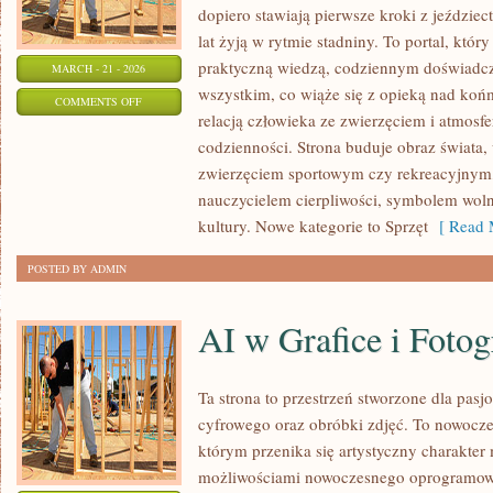
dopiero stawiają pierwsze kroki z jeździect
lat żyją w rytmie stadniny. To portal, któr
praktyczną wiedzą, codziennym doświadcz
MARCH - 21 - 2026
wszystkim, co wiąże się z opieką nad końm
ON
COMMENTS OFF
relacją człowieka ze zwierzęciem i atmosfe
SPRZĘT
codzienności. Strona buduje obraz świata, 
JEŹDZIECKI
zwierzęciem sportowym czy rekreacyjnym,
nauczycielem cierpliwości, symbolem woln
kultury. Nowe kategorie to Sprzęt
[ Read 
POSTED BY ADMIN
AI w Grafice i Fotogr
Ta strona to przestrzeń stworzone dla pasjo
cyfrowego oraz obróbki zdjęć. To nowocze
którym przenika się artystyczny charakter m
możliwościami nowoczesnego oprogramowa