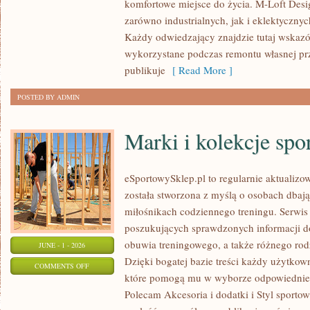
komfortowe miejsce do życia. M-Loft Desi
PROJEKTOWANIE
zarówno industrialnych, jak i eklektyczny
WNĘTRZ
Każdy odwiedzający znajdzie tutaj wskazó
wykorzystane podczas remontu własnej prze
publikuje
[ Read More ]
POSTED BY ADMIN
Marki i kolekcje spo
eSportowySklep.pl to regularnie aktualizow
została stworzona z myślą o osobach dbaj
miłośnikach codziennego treningu. Serwis
poszukujących sprawdzonych informacji d
obuwia treningowego, a także różnego ro
JUNE - 1 - 2026
Dzięki bogatej bazie treści każdy użytkow
ON
COMMENTS OFF
które pomogą mu w wyborze odpowiednie
MARKI
Polecam Akcesoria i dodatki i Styl sporto
I