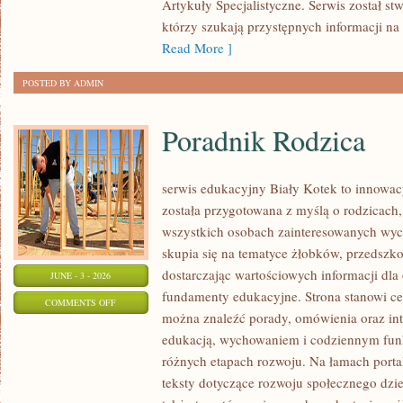
Artykuły Specjalistyczne. Serwis został st
którzy szukają przystępnych informacji na
Read More ]
POSTED BY ADMIN
Poradnik Rodzica
serwis edukacyjny Biały Kotek to innowacy
została przygotowana z myślą o rodzicach
wszystkich osobach zainteresowanych wyc
skupia się na tematyce żłobków, przedszk
dostarczając wartościowych informacji dla
JUNE - 3 - 2026
fundamenty edukacyjne. Strona stanowi cen
ON
COMMENTS OFF
można znaleźć porady, omówienia oraz int
PORADNIK
edukacją, wychowaniem i codziennym fun
RODZICA
różnych etapach rozwoju. Na łamach porta
teksty dotyczące rozwoju społecznego dzie