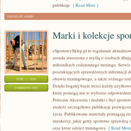
publikuje
[ Read More ]
POSTED BY ADMIN
Marki i kolekcje spo
eSportowySklep.pl to regularnie aktualizow
została stworzona z myślą o osobach dbaj
miłośnikach codziennego treningu. Serwis
poszukujących sprawdzonych informacji d
obuwia treningowego, a także różnego ro
JUNE - 1 - 2026
Dzięki bogatej bazie treści każdy użytkow
ON
COMMENTS OFF
które pomogą mu w wyborze odpowiednie
MARKI
Polecam Akcesoria i dodatki i Styl sporto
I
znaleźć szczegółowe publikacje poświęco
KOLEKCJE
życia. Publikowane materiały pomagają zr
SPORTOWE
sneakersy, jakie getry sportowe sprawdzą 
oraz które odzież treningowa
[ Read More