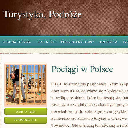
Turystyka, Podróże
STRONA GŁÓWNA
SPIS TREŚCI
BLOG INTERNETOWY
ARCHIWUM
TA
Pociągi w Polsce
CTCU to strona dla pasjonatów, które skup
oraz wszystkim, co wiąże się z kolejową c
z myślą o osobach, które interesują się tr
również o czytelnikach szukających przyst
doświadczenie do kolei z prostym języki
JUNE - 5 - 2026
zainteresować zarówno turystów. Ciekawe li
ON
COMMENTS OFF
Towarowe. Główną osią tematyczną serwisu
POCIĄGI