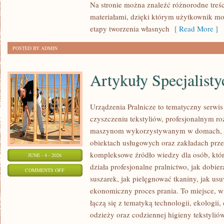
Na stronie można znaleźć różnorodne treśc
materiałami, dzięki którym użytkownik mo
etapy tworzenia własnych
[ Read More ]
POSTED BY ADMIN
Artykuły Specjalisty
Urządzenia Pralnicze to tematyczny serwi
czyszczeniu tekstyliów, profesjonalnym r
maszynom wykorzystywanym w domach, fir
obiektach usługowych oraz zakładach prz
kompleksowe źródło wiedzy dla osób, które
JUNE - 4 - 2026
działa profesjonalne pralnictwo, jak dobier
ON
COMMENTS OFF
suszarek, jak pielęgnować tkaniny, jak us
ARTYKUŁY
ekonomiczny proces prania. To miejsce, 
SPECJALISTYCZNE
łączą się z tematyką technologii, ekologii,
odzieży oraz codziennej higieny tekstyliów.