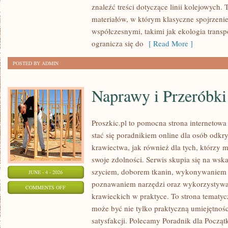
znaleźć treści dotyczące linii kolejowych. 
W
materiałów, w którym klasyczne spojrzenie
POLSCE
współczesnymi, takimi jak ekologia trans
ogranicza się do
[ Read More ]
POSTED BY ADMIN
Naprawy i Przeróbki
Proszkic.pl to pomocna strona internetowa
stać się poradnikiem online dla osób od
krawiectwa, jak również dla tych, którzy 
swoje zdolności. Serwis skupia się na ws
szyciem, doborem tkanin, wykonywaniem d
JUNE - 4 - 2026
poznawaniem narzędzi oraz wykorzystywa
ON
COMMENTS OFF
krawieckich w praktyce. To strona tematyc
NAPRAWY
może być nie tylko praktyczną umiejętnośc
I
satysfakcji. Polecamy Poradnik dla Początk
PRZERÓBKI