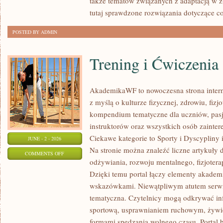
także tematów związanych z adaptacją w ż
tutaj sprawdzone rozwiązania dotyczące c
POSTED BY ADMIN
Trening i Ćwiczenia
AkademikaWF to nowoczesna strona interne
z myślą o kulturze fizycznej, zdrowiu, fizjo
kompendium tematyczne dla uczniów, pas
instruktorów oraz wszystkich osób zainte
Ciekawe kategorie to Sporty i Dyscypliny
JUNE - 2 - 2026
Na stronie można znaleźć liczne artykuły 
ON
COMMENTS OFF
odżywiania, rozwoju mentalnego, fizjotera
TRENING
Dzięki temu portal łączy elementy akadem
I
wskazówkami. Niewątpliwym atutem serwi
ĆWICZENIA
tematyczna. Czytelnicy mogą odkrywać in
sportową, usprawnianiem ruchowym, żywi
formami spędzania wolnego czasu. Portal 