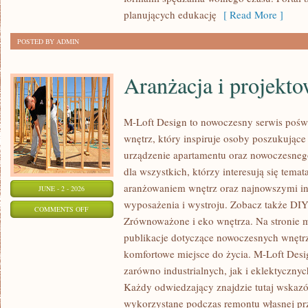
planujących edukację
[ Read More ]
POSTED BY ADMIN
Aranżacja i projekt
M-Loft Design to nowoczesny serwis pośw
wnętrz, który inspiruje osoby poszukując
urządzenie apartamentu oraz nowoczesneg
dla wszystkich, którzy interesują się tem
aranżowaniem wnętrz oraz najnowszymi in
JUNE - 2 - 2026
wyposażenia i wystroju. Zobacz także DIY 
ON
COMMENTS OFF
Zrównoważone i eko wnętrza. Na stronie 
ARANŻACJA
publikacje dotyczące nowoczesnych wnętrz
I
komfortowe miejsce do życia. M-Loft Desi
PROJEKTOWANIE
zarówno industrialnych, jak i eklektyczny
WNĘTRZ
Każdy odwiedzający znajdzie tutaj wskazó
wykorzystane podczas remontu własnej prze