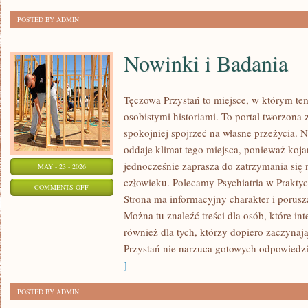
POSTED BY ADMIN
Nowinki i Badania
Tęczowa Przystań to miejsce, w którym te
osobistymi historiami. To portal tworzona 
spokojniej spojrzeć na własne przeżycia.
oddaje klimat tego miejsca, ponieważ koja
jednocześnie zaprasza do zatrzymania się 
MAY - 23 - 2026
człowieku. Polecamy Psychiatria w Praktyce
ON
COMMENTS OFF
Strona ma informacyjny charakter i porusz
NOWINKI
Można tu znaleźć treści dla osób, które int
I
również dla tych, którzy dopiero zaczynaj
BADANIA
Przystań nie narzuca gotowych odpowiedzi,
]
POSTED BY ADMIN