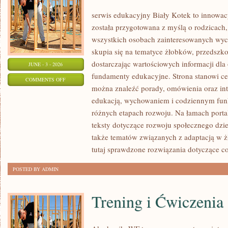
serwis edukacyjny Biały Kotek to innowacy
została przygotowana z myślą o rodzicach
wszystkich osobach zainteresowanych wyc
skupia się na tematyce żłobków, przedszk
dostarczając wartościowych informacji dla
JUNE - 3 - 2026
fundamenty edukacyjne. Strona stanowi cen
ON
COMMENTS OFF
można znaleźć porady, omówienia oraz int
PORADNIK
edukacją, wychowaniem i codziennym fun
RODZICA
różnych etapach rozwoju. Na łamach porta
teksty dotyczące rozwoju społecznego dzie
także tematów związanych z adaptacją w ż
tutaj sprawdzone rozwiązania dotyczące c
POSTED BY ADMIN
Trening i Ćwiczenia