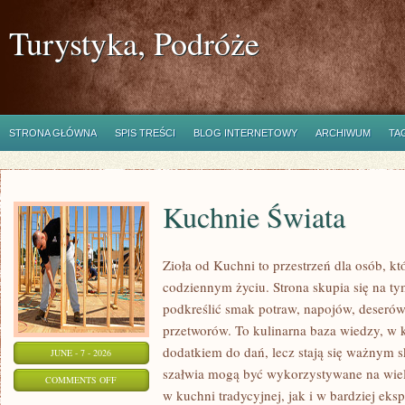
Turystyka, Podróże
STRONA GŁÓWNA
SPIS TREŚCI
BLOG INTERNETOWY
ARCHIWUM
TA
Kuchnie Świata
Zioła od Kuchni to przestrzeń dla osób, kt
codziennym życiu. Strona skupia się na ty
podkreślić smak potraw, napojów, deseró
przetworów. To kulinarna baza wiedzy, w k
dodatkiem do dań, lecz stają się ważnym s
JUNE - 7 - 2026
szałwia mogą być wykorzystywane na wie
ON
COMMENTS OFF
w kuchni tradycyjnej, jak i w bardziej ek
KUCHNIE