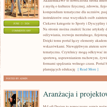
AkademikaWF to nowoczesna strona interne
z myślą o kulturze fizycznej, zdrowiu, fizjo
kompendium tematyczne dla uczniów, pas
instruktorów oraz wszystkich osób zainte
Ciekawe kategorie to Sporty i Dyscypliny
JUNE - 2 - 2026
Na stronie można znaleźć liczne artykuły 
ON
COMMENTS OFF
odżywiania, rozwoju mentalnego, fizjotera
TRENING
Dzięki temu portal łączy elementy akadem
I
wskazówkami. Niewątpliwym atutem serwi
ĆWICZENIA
tematyczna. Czytelnicy mogą odkrywać in
sportową, usprawnianiem ruchowym, żywi
formami spędzania wolnego czasu. Portal 
planujących edukację
[ Read More ]
POSTED BY ADMIN
Aranżacja i projekt
M-Loft Design to nowoczesny serwis pośw