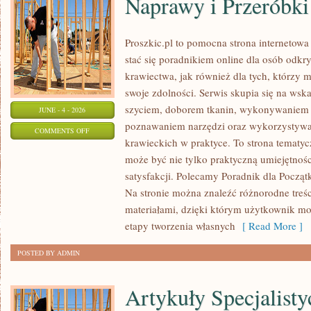
Naprawy i Przeróbki
Proszkic.pl to pomocna strona internetowa
stać się poradnikiem online dla osób od
krawiectwa, jak również dla tych, którzy 
swoje zdolności. Serwis skupia się na ws
szyciem, doborem tkanin, wykonywaniem d
JUNE - 4 - 2026
poznawaniem narzędzi oraz wykorzystywa
ON
COMMENTS OFF
krawieckich w praktyce. To strona tematyc
NAPRAWY
może być nie tylko praktyczną umiejętnośc
I
satysfakcji. Polecamy Poradnik dla Początk
PRZERÓBKI
Na stronie można znaleźć różnorodne treśc
materiałami, dzięki którym użytkownik mo
etapy tworzenia własnych
[ Read More ]
POSTED BY ADMIN
Artykuły Specjalisty