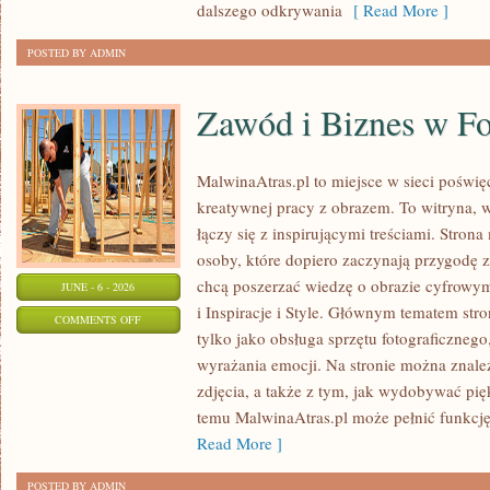
dalszego odkrywania
[ Read More ]
POSTED BY ADMIN
Zawód i Biznes w Fo
MalwinaAtras.pl to miejsce w sieci poświęc
kreatywnej pracy z obrazem. To witryna, w
łączy się z inspirującymi treściami. Stro
osoby, które dopiero zaczynają przygodę z f
chcą poszerzać wiedzę o obrazie cyfrowym.
JUNE - 6 - 2026
i Inspiracje i Style. Głównym tematem stron
ON
COMMENTS OFF
tylko jako obsługa sprzętu fotograficznego
ZAWÓD
wyrażania emocji. Na stronie można znaleź
I
zdjęcia, a także z tym, jak wydobywać pi
BIZNES
temu MalwinaAtras.pl może pełnić funkcję 
W
Read More ]
FOTOGRAFII
POSTED BY ADMIN