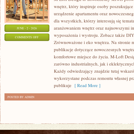
wnętrz, który inspiruje osoby poszukując
urządzenie apartamentu oraz nowoczesneg
dla wszystkich, którzy interesują się tem
aranżowaniem wnętrz oraz najnowszymi in
JUNE - 2 - 2026
wyposażenia i wystroju. Zobacz także DIY 
ON
COMMENTS OFF
Zrównoważone i eko wnętrza. Na stronie 
ARANŻACJA
publikacje dotyczące nowoczesnych wnętrz
I
komfortowe miejsce do życia. M-Loft Desi
PROJEKTOWANIE
zarówno industrialnych, jak i eklektyczny
WNĘTRZ
Każdy odwiedzający znajdzie tutaj wskazó
wykorzystane podczas remontu własnej prze
publikuje
[ Read More ]
POSTED BY ADMIN