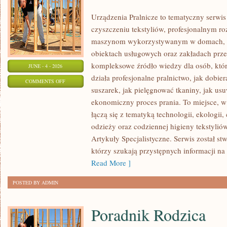
Urządzenia Pralnicze to tematyczny serwi
czyszczeniu tekstyliów, profesjonalnym r
maszynom wykorzystywanym w domach, fir
obiektach usługowych oraz zakładach prz
kompleksowe źródło wiedzy dla osób, które
JUNE - 4 - 2026
działa profesjonalne pralnictwo, jak dobier
ON
COMMENTS OFF
suszarek, jak pielęgnować tkaniny, jak us
ARTYKUŁY
ekonomiczny proces prania. To miejsce, 
SPECJALISTYCZNE
łączą się z tematyką technologii, ekologii,
odzieży oraz codziennej higieny tekstyliów.
Artykuły Specjalistyczne. Serwis został st
którzy szukają przystępnych informacji na
Read More ]
POSTED BY ADMIN
Poradnik Rodzica