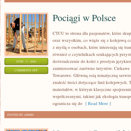
Pociągi w Polsce
CTCU to strona dla pasjonatów, które skup
oraz wszystkim, co wiąże się z kolejową c
z myślą o osobach, które interesują się tr
również o czytelnikach szukających przyst
doświadczenie do kolei z prostym języki
JUNE - 5 - 2026
zainteresować zarówno turystów. Ciekawe li
ON
COMMENTS OFF
Towarowe. Główną osią tematyczną serwisu
POCIĄGI
znaleźć treści dotyczące linii kolejowych. 
W
materiałów, w którym klasyczne spojrzenie
POLSCE
współczesnymi, takimi jak ekologia trans
ogranicza się do
[ Read More ]
POSTED BY ADMIN