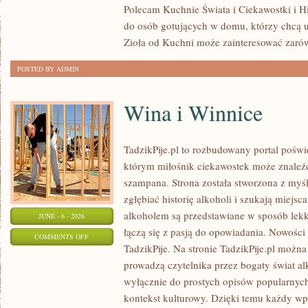
Polecam Kuchnie Świata i Ciekawostki i His
ŚWIATA
do osób gotujących w domu, którzy chcą u
Zioła od Kuchni może zainteresować zaró
POSTED BY ADMIN
Wina i Winnice
TadzikPije.pl to rozbudowany portal poświ
którym miłośnik ciekawostek może znaleźć
szampana. Strona została stworzona z myśl
zgłębiać historię alkoholi i szukają miejsc
alkoholem są przedstawiane w sposób lekki
JUNE - 6 - 2026
łączą się z pasją do opowiadania. Nowości 
ON
COMMENTS OFF
TadzikPije. Na stronie TadzikPije.pl można
WINA
prowadzą czytelnika przez bogaty świat alk
I
wyłącznie do prostych opisów popularnych
WINNICE
kontekst kulturowy. Dzięki temu każdy wpi