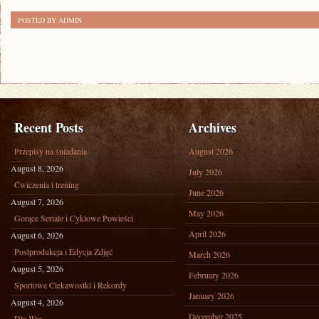
POSTED BY ADMIN
Recent Posts
Archives
Przepisy na śniadania
August 2026
August 8, 2026
July 2026
Ćwiczenia i trening
June 2026
August 7, 2026
May 2026
Gorące Seriale i Cyklowe Powieści
April 2026
August 6, 2026
Postprodukcja i Edycja Zdjęć
March 2026
August 5, 2026
February 2026
Sportowe Ciekawostki i Rekordy
January 2026
August 4, 2026
December 2025
Dla Was