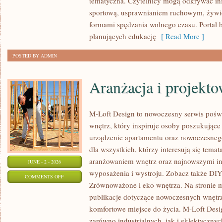
tematyczna. Czytelnicy mogą odkrywać in
sportową, usprawnianiem ruchowym, żywi
formami spędzania wolnego czasu. Portal 
planujących edukację
[ Read More ]
POSTED BY ADMIN
Aranżacja i projekt
M-Loft Design to nowoczesny serwis pośw
wnętrz, który inspiruje osoby poszukując
urządzenie apartamentu oraz nowoczesneg
dla wszystkich, którzy interesują się tem
aranżowaniem wnętrz oraz najnowszymi in
JUNE - 2 - 2026
wyposażenia i wystroju. Zobacz także DIY 
ON
COMMENTS OFF
Zrównoważone i eko wnętrza. Na stronie 
ARANŻACJA
publikacje dotyczące nowoczesnych wnętrz
I
komfortowe miejsce do życia. M-Loft Desi
PROJEKTOWANIE
zarówno industrialnych, jak i eklektyczny