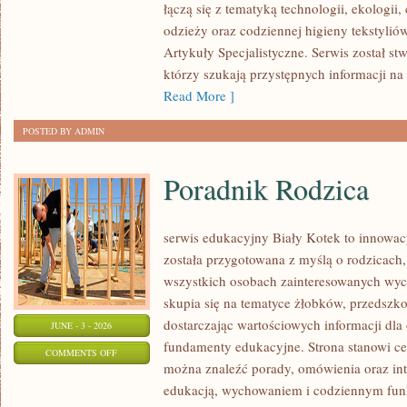
łączą się z tematyką technologii, ekologii,
odzieży oraz codziennej higieny tekstyliów.
Artykuły Specjalistyczne. Serwis został st
którzy szukają przystępnych informacji na
Read More ]
POSTED BY ADMIN
Poradnik Rodzica
serwis edukacyjny Biały Kotek to innowacy
została przygotowana z myślą o rodzicach
wszystkich osobach zainteresowanych wyc
skupia się na tematyce żłobków, przedszk
dostarczając wartościowych informacji dla
JUNE - 3 - 2026
fundamenty edukacyjne. Strona stanowi cen
ON
COMMENTS OFF
można znaleźć porady, omówienia oraz int
PORADNIK
edukacją, wychowaniem i codziennym fun
RODZICA