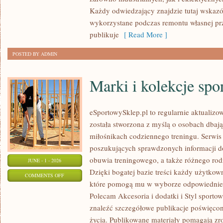
WNĘTRZ
Każdy odwiedzający znajdzie tutaj wskazó
wykorzystane podczas remontu własnej prze
publikuje
[ Read More ]
POSTED BY ADMIN
Marki i kolekcje spo
eSportowySklep.pl to regularnie aktualizow
została stworzona z myślą o osobach dbaj
miłośnikach codziennego treningu. Serwis
poszukujących sprawdzonych informacji d
obuwia treningowego, a także różnego ro
JUNE - 1 - 2026
Dzięki bogatej bazie treści każdy użytkow
ON
COMMENTS OFF
które pomogą mu w wyborze odpowiednie
MARKI
Polecam Akcesoria i dodatki i Styl sporto
I
znaleźć szczegółowe publikacje poświęco
KOLEKCJE
życia. Publikowane materiały pomagają zr