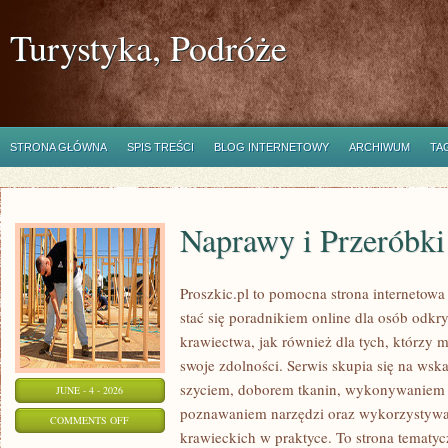
Turystyka, Podróże
STRONA GŁÓWNA
SPIS TREŚCI
BLOG INTERNETOWY
ARCHIWUM
TA
Naprawy i Przeróbki
Proszkic.pl to pomocna strona internetowa
stać się poradnikiem online dla osób od
krawiectwa, jak również dla tych, którzy 
swoje zdolności. Serwis skupia się na ws
szyciem, doborem tkanin, wykonywaniem d
JUNE - 4 - 2026
poznawaniem narzędzi oraz wykorzystywa
ON
COMMENTS OFF
krawieckich w praktyce. To strona tematyc
NAPRAWY