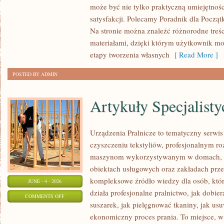
może być nie tylko praktyczną umiejętnośc
I
satysfakcji. Polecamy Poradnik dla Początk
PRZERÓBKI
Na stronie można znaleźć różnorodne treśc
materiałami, dzięki którym użytkownik mo
etapy tworzenia własnych
[ Read More ]
POSTED BY ADMIN
Artykuły Specjalisty
Urządzenia Pralnicze to tematyczny serwi
czyszczeniu tekstyliów, profesjonalnym r
maszynom wykorzystywanym w domach, fir
obiektach usługowych oraz zakładach prz
kompleksowe źródło wiedzy dla osób, które
JUNE - 4 - 2026
działa profesjonalne pralnictwo, jak dobier
ON
COMMENTS OFF
suszarek, jak pielęgnować tkaniny, jak us
ARTYKUŁY
ekonomiczny proces prania. To miejsce, 
SPECJALISTYCZNE