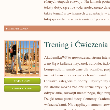
różnych etapach rozwoju. Na łamach porta
teksty dotyczące rozwoju społecznego dzie
także tematów związanych z adaptacją w ż
tutaj sprawdzone rozwiązania dotyczące c
POSTED BY ADMIN
Trening i Ćwiczenia
AkademikaWF to nowoczesna strona interne
z myślą o kulturze fizycznej, zdrowiu, fizjo
kompendium tematyczne dla uczniów, pas
instruktorów oraz wszystkich osób zainte
Ciekawe kategorie to Sporty i Dyscypliny
JUNE - 2 - 2026
Na stronie można znaleźć liczne artykuły 
ON
COMMENTS OFF
odżywiania, rozwoju mentalnego, fizjotera
TRENING
Dzięki temu portal łączy elementy akadem
I
wskazówkami. Niewątpliwym atutem serwi
ĆWICZENIA