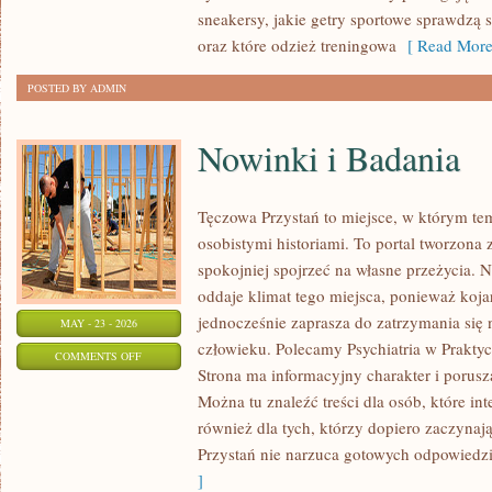
SPORTOWE
sneakersy, jakie getry sportowe sprawdzą 
oraz które odzież treningowa
[ Read More
POSTED BY ADMIN
Nowinki i Badania
Tęczowa Przystań to miejsce, w którym te
osobistymi historiami. To portal tworzona 
spokojniej spojrzeć na własne przeżycia.
oddaje klimat tego miejsca, ponieważ koja
jednocześnie zaprasza do zatrzymania się 
MAY - 23 - 2026
człowieku. Polecamy Psychiatria w Praktyce
ON
COMMENTS OFF
Strona ma informacyjny charakter i porusz
NOWINKI
Można tu znaleźć treści dla osób, które int
I
również dla tych, którzy dopiero zaczynaj
BADANIA
Przystań nie narzuca gotowych odpowiedzi,
]