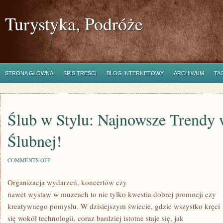
Turystyka, Podróże
STRONA GŁÓWNA
SPIS TREŚCI
BLOG INTERNETOWY
ARCHIWUM
TA
Ślub w Stylu: Najnowsze Trendy
Ślubnej!
ON
COMMENTS OFF
ŚLUB
W
Organizacja wydarzeń, koncertów czy
STYLU:
NAJNOWSZE
nawet wystaw w muzeach to nie tylko kwestia dobrej promocji czy
TRENDY
W
kreatywnego pomysłu. W dzisiejszym świecie, gdzie wszystko kręci
MODZIE
się wokół technologii, coraz bardziej istotne staje się, jak
ŚLUBNEJ!