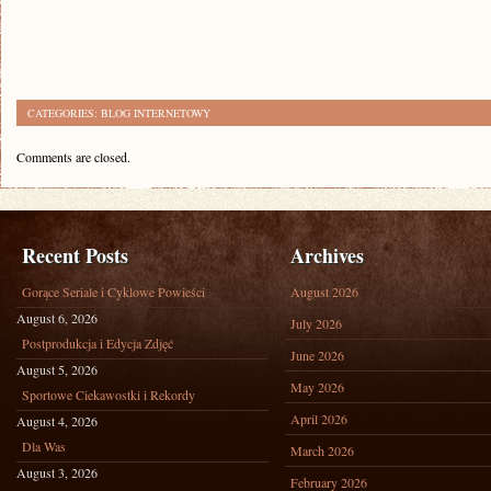
CATEGORIES:
BLOG INTERNETOWY
Comments are closed.
Recent Posts
Archives
Gorące Seriale i Cyklowe Powieści
August 2026
August 6, 2026
July 2026
Postprodukcja i Edycja Zdjęć
June 2026
August 5, 2026
May 2026
Sportowe Ciekawostki i Rekordy
April 2026
August 4, 2026
Dla Was
March 2026
August 3, 2026
February 2026