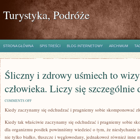
Turystyka, Podróże
STRONA GŁÓWNA
SPIS TREŚCI
BLOG INTERNETOWY
ARCHIWUM
TA
Śliczny i zdrowy uśmiech to wiz
człowieka. Liczy się szczególnie 
ON
COMMENTS OFF
ŚLICZNY
Kiedy zaczynamy się odchudzać i pragniemy sobie skomponować zł
I
ZDROWY
UŚMIECH
Kiedy tak właściwie zaczynamy się odchudzać i pragniemy sobie s
TO
WIZYTÓWKA
dla organizmu posiłek powinniśmy wiedzieć o tym, że niesłychanie 
KAŻDEGO
nie tylko białko, tłuszcze i węglowodany, jednakowoż również inne 
CZŁOWIEKA.