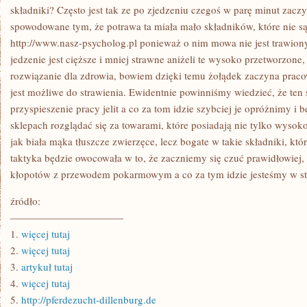
LICZY
składniki? Często jest tak ze po zjedzeniu czegoś w parę minut zaczy
SIĘ
spowodowane tym, że potrawa ta miała mało składników, które nie s
SZCZEGÓLNIE
DZIŚ
http://www.nasz-psycholog.pl ponieważ o nim mowa nie jest trawion
jedzenie jest cięższe i mniej strawne aniżeli te wysoko przetworzone,
rozwiązanie dla zdrowia, bowiem dzięki temu żołądek zaczyna pracow
jest możliwe do strawienia. Ewidentnie powinniśmy wiedzieć, że ten
przyspieszenie pracy jelit a co za tom idzie szybciej je opróżnimy i 
sklepach rozglądać się za towarami, które posiadają nie tylko wysok
jak biała mąka tłuszcze zwierzęce, lecz bogate w takie składniki, kt
taktyka będzie owocowała w to, że zaczniemy się czuć prawidłowiej
kłopotów z przewodem pokarmowym a co za tym idzie jesteśmy w st
źródło:
———————————
1.
więcej tutaj
2.
więcej tutaj
3.
artykuł tutaj
4.
więcej tutaj
5.
http://pferdezucht-dillenburg.de