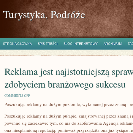
Turystyka, Podróże
STRONA GŁÓWNA
SPIS TREŚCI
BLOG INTERNETOWY
ARCHIWUM
TA
Reklama jest najistotniejszą spra
zdobyciem branżowego sukcesu
ON
COMMENTS OFF
REKLAMA
Poszukując reklamy na dużym poziomie, wykonanej przez znaną i 
JEST
NAJISTOTNIEJSZĄ
SPRAWĄ,
Poszukując reklamy na dużym pułapie, zmajstrowanej przez znaną i
ZWIĄZANĄ
Z
powinno się zaciekawić tym, co ma do zaoferowania Agencja reklamo
ZDOBYCIEM
ona niesplamioną reputacją, ponieważ przyrządziła ona już tysiące r
BRANŻOWEGO