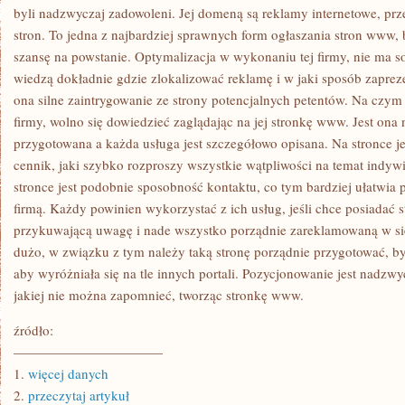
SUKCESU
byli nadzwyczaj zadowoleni. Jej domeną są reklamy internetowe, p
stron. To jedna z najbardziej sprawnych form ogłaszania stron www, 
szansę na powstanie. Optymalizacja w wykonaniu tej firmy, nie ma 
wiedzą dokładnie gdzie zlokalizować reklamę i w jaki sposób zapre
ona silne zaintrygowanie ze strony potencjalnych petentów. Na czym 
firmy, wolno się dowiedzieć zaglądając na jej stronkę www. Jest ona 
przygotowana a każda usługa jest szczegółowo opisana. Na stronce j
cennik, jaki szybko rozproszy wszystkie wątpliwości na temat indywi
stronce jest podobnie sposobność kontaktu, co tym bardziej ułatwia 
firmą. Każdy powinien wykorzystać z ich usług, jeśli chce posiadać s
przykuwającą uwagę i nade wszystko porządnie zareklamowaną w sie
dużo, w związku z tym należy taką stronę porządnie przygotować, b
aby wyróżniała się na tle innych portali. Pozycjonowanie jest nadzw
jakiej nie można zapomnieć, tworząc stronkę www.
źródło:
———————————
1.
więcej danych
2.
przeczytaj artykuł