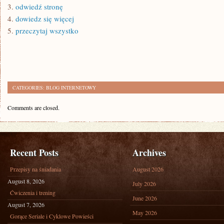
3.
odwiedź stronę
4.
dowiedz się więcej
5.
przeczytaj wszystko
CATEGORIES:
BLOG INTERNETOWY
Comments are closed.
Recent Posts
Archives
Przepisy na śniadania
August 2026
August 8, 2026
July 2026
Ćwiczenia i trening
June 2026
August 7, 2026
May 2026
Gorące Seriale i Cyklowe Powieści