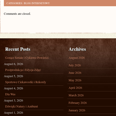
CATEGORIES:
BLOG INTERNETOWY
Comments are closed.
Recent Posts
Archives
Gorące Seriale i Cyklowe Powieści
August 2026
August 6, 2026
July 2026
Postprodukcja i Edycja Zdjęć
June 2026
August 5, 2026
May 2026
Sportowe Ciekawostki i Rekordy
April 2026
August 4, 2026
Dla Was
March 2026
August 3, 2026
February 2026
Dźwięki Natury i Ambient
January 2026
August 1, 2026