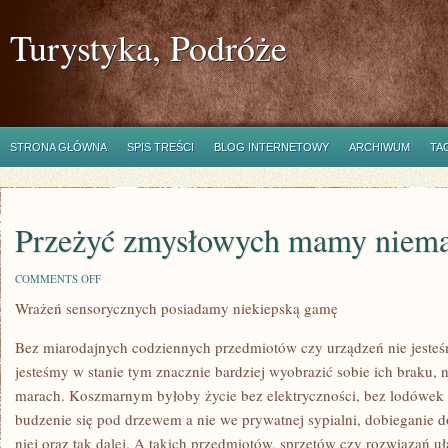
Turystyka, Podróże
STRONA GŁÓWNA
SPIS TREŚCI
BLOG INTERNETOWY
ARCHIWUM
TA
Przeżyć zmysłowych mamy niem
ON
COMMENTS OFF
PRZEŻYĆ
Wrażeń sensorycznych posiadamy niekiepską gamę
ZMYSŁOWYCH
MAMY
NIEMARNĄ
Bez miarodajnych codziennych przedmiotów czy urządzeń nie jesteśm
GAMĘ
jesteśmy w stanie tym znacznie bardziej wyobrazić sobie ich braku,
marach. Koszmarnym byłoby życie bez elektryczności, bez lodówek
budzenie się pod drzewem a nie we prywatnej sypialni, dobieganie d
niej oraz tak dalej. A takich przedmiotów, sprzętów czy rozwiązań uł