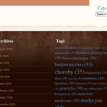
Cate
Categories
rchives
Tagi:
antyki
(27)
apteka
(27)
aranżacja wnętrz
(26)
ugust 2026
badania genetycz
asertywność
(27)
ly 2026
(30)
biotechnologia
(30)
ne 2026
budownictwo
(33)
ay 2026
choroby
(35)
diagnostyka
(28
ril 2026
e-commerce
(29)
dieta
(28)
dom
(26)
egzaminy
(28)
farmacja
(27)
arch 2026
fitness medyc
genetyka
(30)
gry edukacyjne
(27
(26)
bruary 2026
materiały
korepetycje
(28)
nuary 2026
medycyna
medyczne
(30)
ecember 2025