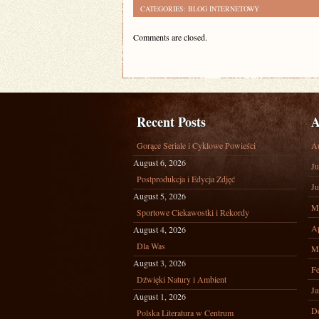
CATEGORIES:
BLOG INTERNETOWY
Comments are closed.
Recent Posts
A
Gorące Seriale i Cyklowe Powieści
A
August 6, 2026
Ju
Postprodukcja i Edycja Zdjęć
Ju
August 5, 2026
M
Sportowe Ciekawostki i Rekordy
Ap
August 4, 2026
Dla Was
M
August 3, 2026
Fe
Dźwięki Natury i Ambient
Ja
August 1, 2026
D
Polska Literatura w Centrum