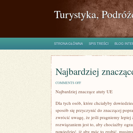
Turystyka, Podróż
STRONA GŁÓWNA
SPIS TREŚCI
BLOG INT
Najbardziej znacząc
ON
COMMENTS OFF
NAJBARDZIEJ
Najbardziej znaczące atuty UE
ZNACZĄCE
ZALETY
UE
Dla tych osób, które chciałyby dowiedzie
sposób się przyczynić do znaczącej pop
zwrócić uwagę, że jeśli pragniemy lepie
rozwiązaniem jest to, aby chociażby ogr
powiedzieć, iż aby móc to zrobić, musim