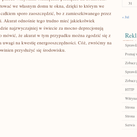
31
ować we własnym domu te okna, dzięki to którym we
całkiem sporo zaoszczędzić, bo z zamieszkiwanego przez
« Jul
i. Akurat odnośnie tego trudno mieć jakiekolwiek
udzie najzwyczajniej w świecie za mocno deprecjonują
Rekl
o mówić, że akurat w tym przypadku można zgodzić się z
aca uwagi na kwestię energooszczędności. Cóż, zwróćmy na
Sprawdź
winien przysłużyć się środowisku.
Poznaj 
Zobacz p
Sprawdź
Zobacz 
HTTP
Witryna
Strona
Strona
Serwis