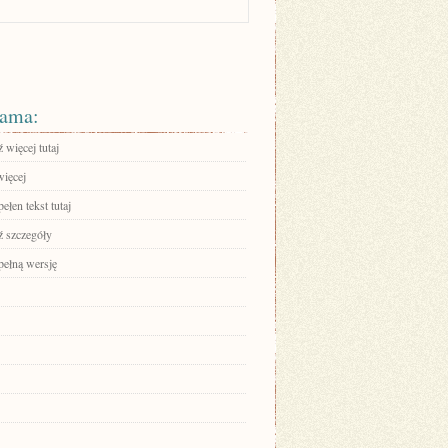
ama:
 więcej tutaj
więcej
ełen tekst tutaj
 szczegóły
pełną wersję