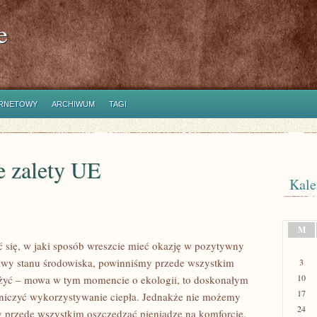
e
ERNETOWY
ARCHIWUM
TAGI
e zalety UE
Kale
M
ć się, w jaki sposób wreszcie mieć okazję w pozytywny
rawy stanu środowiska, powinniśmy przede wszystkim
3
10
j żyć – mowa w tym momencie o ekologii, to doskonałym
17
aniczyć wykorzystywanie ciepła. Jednakże nie możemy
24
y przede wszystkim oszczędzać pieniądze na komforcie.