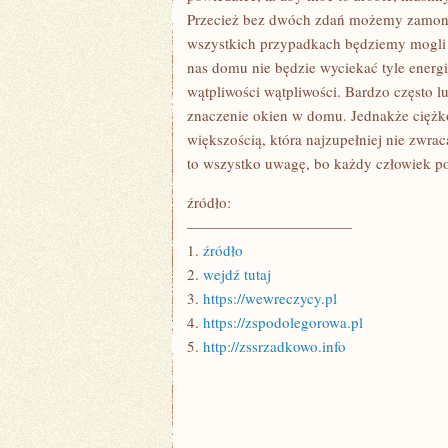
Przecież bez dwóch zdań możemy zamont
wszystkich przypadkach będziemy mogli 
nas domu nie będzie wyciekać tyle energi
wątpliwości wątpliwości. Bardzo często l
znaczenie okien w domu. Jednakże ciężk
większością, która najzupełniej nie zwr
to wszystko uwagę, bo każdy człowiek po
źródło:
———————————
1.
źródło
2.
wejdź tutaj
3.
https://wewreczycy.pl
4.
https://zspodolegorowa.pl
5.
http://zssrzadkowo.info