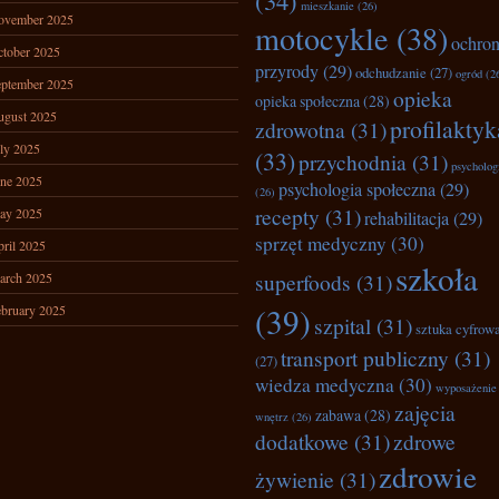
(34)
mieszkanie
(26)
ovember 2025
motocykle
(38)
ochro
tober 2025
przyrody
(29)
odchudzanie
(27)
ogród
(2
ptember 2025
opieka
opieka społeczna
(28)
ugust 2025
profilaktyk
zdrowotna
(31)
ly 2025
(33)
przychodnia
(31)
psycholog
ne 2025
psychologia społeczna
(29)
(26)
recepty
(31)
ay 2025
rehabilitacja
(29)
sprzęt medyczny
(30)
ril 2025
szkoła
superfoods
(31)
arch 2025
(39)
bruary 2025
szpital
(31)
sztuka cyfrow
transport publiczny
(31)
(27)
wiedza medyczna
(30)
wyposażenie
zajęcia
zabawa
(28)
wnętrz
(26)
dodatkowe
(31)
zdrowe
zdrowie
żywienie
(31)