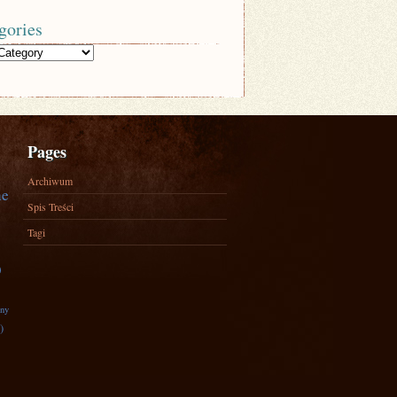
gories
Pages
Archiwum
ne
Spis Treści
Tagi
)
zny
)