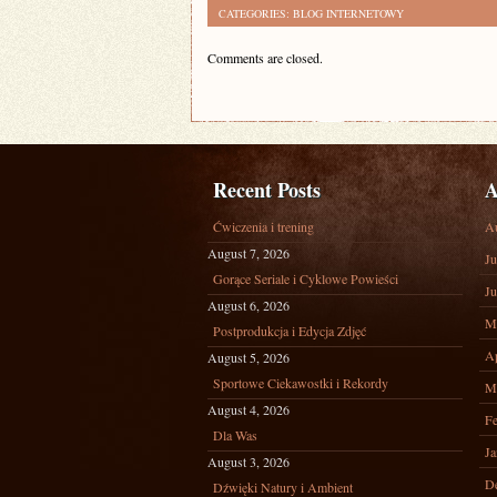
CATEGORIES:
BLOG INTERNETOWY
Comments are closed.
Recent Posts
A
Ćwiczenia i trening
A
August 7, 2026
Ju
Gorące Seriale i Cyklowe Powieści
Ju
August 6, 2026
M
Postprodukcja i Edycja Zdjęć
Ap
August 5, 2026
Sportowe Ciekawostki i Rekordy
M
August 4, 2026
Fe
Dla Was
Ja
August 3, 2026
D
Dźwięki Natury i Ambient