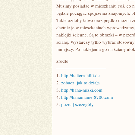
Musimy posiadać w mieszkaniu coś, co n
będzie pociągać spojrzenia znajomych, bl
Takie ozdoby łatwo oraz prędko można z
chętnie je w mieszkaniach wprowadzamy, 
naklejki ścienne. Są to obrazki – w prze
ścianę. Wystarczy tylko wybrać stosowny 
mniejszy. Po naklejeniu go na ścianę ul
źródło:
———————————
1.
http://haltern-hilft.de
2.
zobacz, jak to działa
3.
http://hana-mizki.com
4.
http://hanamame-8700.com
5.
poznaj szczegóły