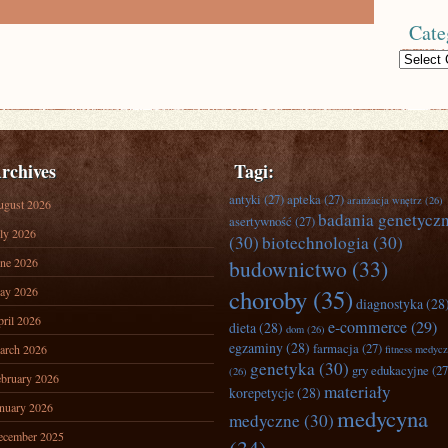
Cate
Categories
rchives
Tagi:
antyki
(27)
apteka
(27)
aranżacja wnętrz
(26)
ugust 2026
badania genetycz
asertywność
(27)
ly 2026
(30)
biotechnologia
(30)
ne 2026
budownictwo
(33)
ay 2026
choroby
(35)
diagnostyka
(28
ril 2026
e-commerce
(29)
dieta
(28)
dom
(26)
egzaminy
(28)
farmacja
(27)
arch 2026
fitness medyc
genetyka
(30)
gry edukacyjne
(27
(26)
bruary 2026
materiały
korepetycje
(28)
nuary 2026
medycyna
medyczne
(30)
ecember 2025