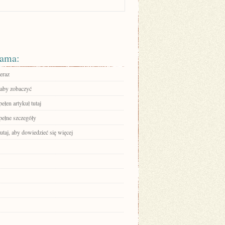
ama:
eraz
 aby zobaczyć
ełen artykuł tutaj
pełne szczegóły
tutaj, aby dowiedzieć się więcej