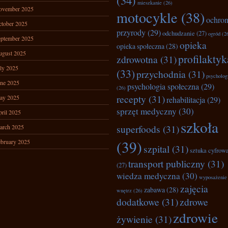
(34)
mieszkanie
(26)
ovember 2025
motocykle
(38)
ochro
tober 2025
przyrody
(29)
odchudzanie
(27)
ogród
(2
ptember 2025
opieka
opieka społeczna
(28)
ugust 2025
profilaktyk
zdrowotna
(31)
ly 2025
(33)
przychodnia
(31)
psycholog
ne 2025
psychologia społeczna
(29)
(26)
recepty
(31)
ay 2025
rehabilitacja
(29)
sprzęt medyczny
(30)
ril 2025
szkoła
superfoods
(31)
arch 2025
(39)
bruary 2025
szpital
(31)
sztuka cyfrow
transport publiczny
(31)
(27)
wiedza medyczna
(30)
wyposażenie
zajęcia
zabawa
(28)
wnętrz
(26)
dodatkowe
(31)
zdrowe
zdrowie
żywienie
(31)