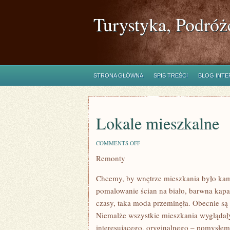
Turystyka, Podróż
STRONA GŁÓWNA
SPIS TREŚCI
BLOG INT
Lokale mieszkalne
ON
COMMENTS OFF
LOKALE
Remonty
MIESZKALNE
Chcemy, by wnętrze mieszkania było kame
pomalowanie ścian na biało, barwna kapa,
czasy, taka moda przeminęła. Obecnie są
Niemalże wszystkie mieszkania wyglądał
interesującego, oryginalnego – pomysłem je