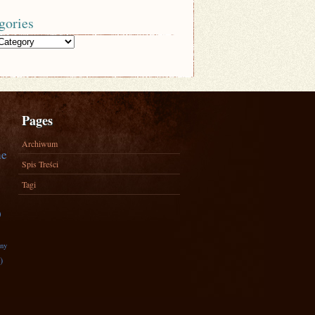
gories
Pages
Archiwum
ne
Spis Treści
Tagi
)
zny
)