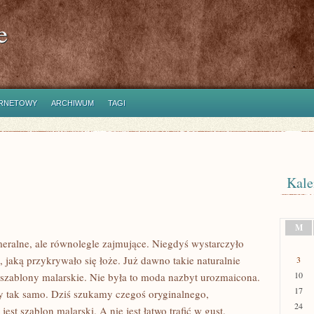
e
ERNETOWY
ARCHIWUM
TAGI
Kale
M
ralne, ale równolegle zajmujące. Niegdyś wystarczyło
 jaką przykrywało się łoże. Już dawno takie naturalnie
3
10
 szablony malarskie. Nie była to moda nazbyt urozmaicona.
17
y tak samo. Dziś szukamy czegoś oryginalnego,
24
st szablon malarski. A nie jest łatwo trafić w gust.