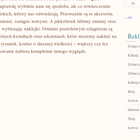
31
aprawdę wybitnie nam się spodoba, ale co równocześnie
iskich, którzy nas odwiedzają. Przeważnie są to akcesoria.
« Jul
mienić, zastąpić nowymi. A jakkolwiek lubimy zmiany oraz
wybierając naklejki. Ostatnio prawdziwym szlagierem są
Rekl
różnych kształtach oraz odcieniach, które możemy nakleić na
rysunek, kontur o słusznej wielkości – większy czy też
Dołącz t
okowanie nabiera kompletnie innego wyglądu.
Kliknij,
Zobacz p
Zobacz 
Kliknij 
Blog
Serwis
Internet
Tutaj
Serwis