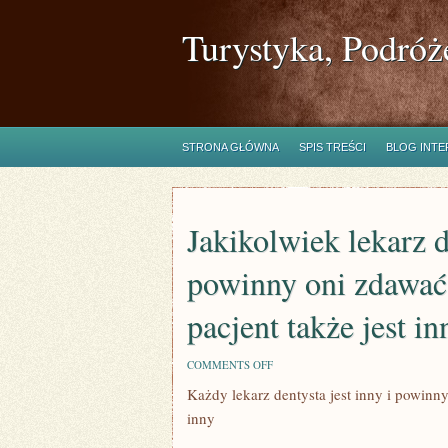
Turystyka, Podróż
STRONA GŁÓWNA
SPIS TREŚCI
BLOG INT
Jakikolwiek lekarz d
powinny oni zdawać 
pacjent także jest in
ON
COMMENTS OFF
JAKIKOLWIEK
Każdy lekarz dentysta jest inny i powinn
LEKARZ
DENTYSTA
inny
JEST
INNY