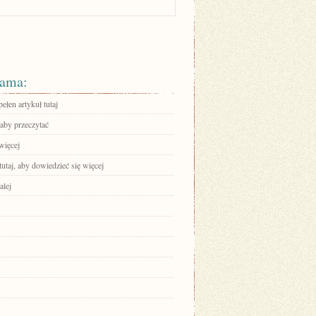
ama:
ełen artykuł tutaj
 aby przeczytać
więcej
tutaj, aby dowiedzieć się więcej
alej