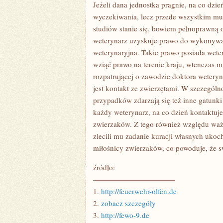
ORAZ
Jeżeli dana jednostka pragnie, na co dz
POWINNY
wyczekiwania, lecz przede wszystkim mus
ONI
ZDAWAĆ
studiów stanie się, bowiem pełnoprawną
SOBIE
weterynarz uzyskuje prawo do wykonywan
SPRAWĘ,
ŻE
weterynaryjna. Takie prawo posiada wete
KAŻDY
PACJENT
wziąć prawo na terenie kraju, wtenczas 
TAKŻE
rozpatrującej o zawodzie doktora wetery
JEST
INNY
jest kontakt ze zwierzętami. W szczególno
przypadków zdarzają się też inne gatunki 
każdy weterynarz, na co dzień kontaktuje
zwierzaków. Z tego również względu ważne
zlecili mu zadanie kuracji własnych uko
miłośnicy zwierzaków, co powoduje, że s
źródło:
———————————
1.
http://feuerwehr-olfen.de
2.
zobacz szczegóły
3.
http://fewo-9.de