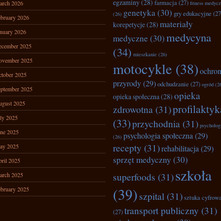
egzaminy
(28)
farmacja
(27)
arch 2026
fitness medyc
genetyka
(30)
gry edukacyjne
(27
(26)
bruary 2026
materiały
korepetycje
(28)
nuary 2026
medycyna
medyczne
(30)
ecember 2025
(34)
mieszkanie
(26)
ovember 2025
motocykle
(38)
ochro
tober 2025
przyrody
(29)
odchudzanie
(27)
ogród
(2
ptember 2025
opieka
opieka społeczna
(28)
ugust 2025
profilaktyk
zdrowotna
(31)
ly 2025
(33)
przychodnia
(31)
psycholog
ne 2025
psychologia społeczna
(29)
(26)
recepty
(31)
ay 2025
rehabilitacja
(29)
sprzęt medyczny
(30)
ril 2025
szkoła
superfoods
(31)
arch 2025
(39)
bruary 2025
szpital
(31)
sztuka cyfrow
transport publiczny
(31)
(27)