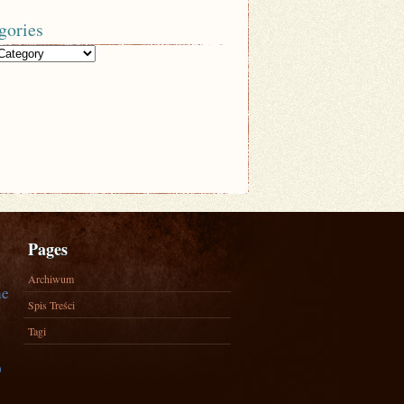
gories
Pages
Archiwum
ne
Spis Treści
Tagi
)