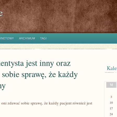
e
ERNETOWY
ARCHIWUM
TAGI
entysta jest inny oraz
Kale
sobie sprawę, że każdy
ny
M
3
y oni zdawać sobie sprawę, że każdy pacjent również jest
10
17
24