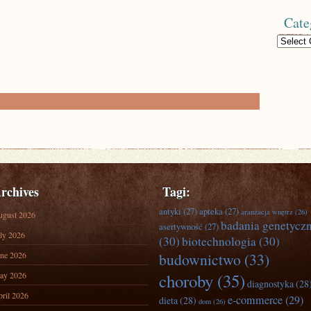
Cate
Categories
rchives
Tagi:
antyki
(27)
apteka
(27)
aranżacja wnętrz
(26)
ugust 2026
badania genetycz
asertywność
(27)
ly 2026
(30)
biotechnologia
(30)
ne 2026
budownictwo
(33)
ay 2026
choroby
(35)
diagnostyka
(28
ril 2026
e-commerce
(29)
dieta
(28)
dom
(26)