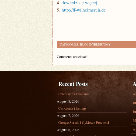
4.
dowiedz się więcej
5.
http://ff-wilhelmsruh.de
CATEGORIES:
BLOG INTERNETOWY
Comments are closed.
Recent Posts
A
Przepisy na śniadania
A
August 8, 2026
Ju
Ćwiczenia i trening
Ju
August 7, 2026
M
Gorące Seriale i Cyklowe Powieści
Ap
August 6, 2026