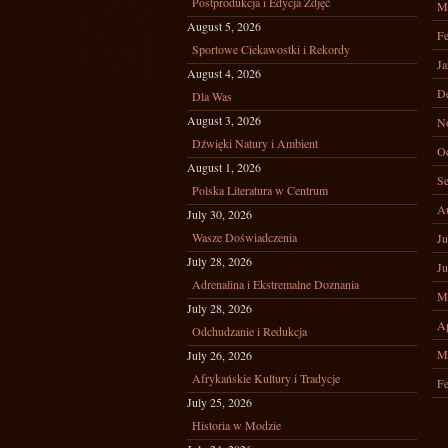
Postprodukcja i Edycja Zdjęć
M
August 5, 2026
Fe
Sportowe Ciekawostki i Rekordy
Ja
August 4, 2026
D
Dla Was
August 3, 2026
N
Dźwięki Natury i Ambient
Oc
August 1, 2026
Se
Polska Literatura w Centrum
A
July 30, 2026
Wasze Doświadczenia
Ju
July 28, 2026
Ju
Adrenalina i Ekstremalne Doznania
M
July 28, 2026
Ap
Odchudzanie i Redukcja
M
July 26, 2026
Afrykańskie Kultury i Tradycje
Fe
July 25, 2026
Historia w Modzie