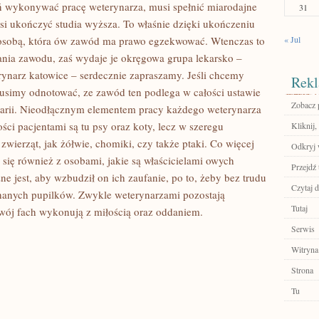
ień wykonywać pracę weterynarza, musi spełnić miarodajne
31
i ukończyć studia wyższa. To właśnie dzięki ukończeniu
 osobą, która ów zawód ma prawo egzekwować. Wtenczas to
« Jul
ia zawodu, zaś wydaje je okręgowa grupa lekarsko –
rynarz katowice – serdecznie zapraszamy. Jeśli chcemy
Rekl
musimy odnotować, ze zawód ten podlega w całości ustawie
Zobacz p
narii. Nieodłącznym elementem pracy każdego weterynarza
ści pacjentami są tu psy oraz koty, lecz w szeregu
Kliknij,
zwierząt, jak żółwie, chomiki, czy także ptaki. Co więcej
Odkryj 
 się również z osobami, jakie są właścicielami owych
Przejdź 
 jest, aby wzbudził on ich zaufanie, po to, żeby bez trudu
Czytaj d
chanych pupilków. Zwykle weterynarzami pozostają
Tutaj
wój fach wykonują z miłością oraz oddaniem.
Serwis
Witryna
Strona
Tu