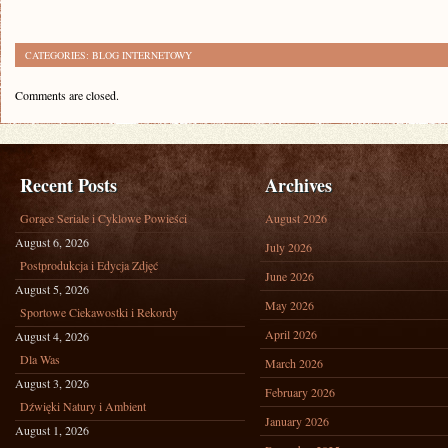
CATEGORIES:
BLOG INTERNETOWY
Comments are closed.
Recent Posts
Archives
Gorące Seriale i Cyklowe Powieści
August 2026
August 6, 2026
July 2026
Postprodukcja i Edycja Zdjęć
June 2026
August 5, 2026
May 2026
Sportowe Ciekawostki i Rekordy
April 2026
August 4, 2026
Dla Was
March 2026
August 3, 2026
February 2026
Dźwięki Natury i Ambient
January 2026
August 1, 2026