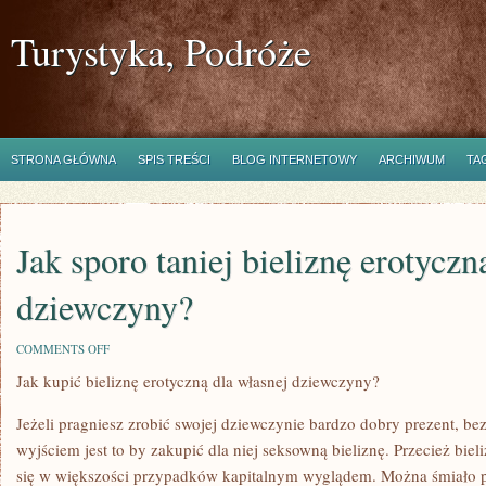
Turystyka, Podróże
STRONA GŁÓWNA
SPIS TREŚCI
BLOG INTERNETOWY
ARCHIWUM
TA
Jak sporo taniej bieliznę erotyczn
dziewczyny?
ON
COMMENTS OFF
JAK
Jak kupić bieliznę erotyczną dla własnej dziewczyny?
SPORO
TANIEJ
BIELIZNĘ
Jeżeli pragniesz zrobić swojej dziewczynie bardzo dobry prezent, 
EROTYCZNĄ
DLA
wyjściem jest to by zakupić dla niej seksowną bieliznę. Przecież bie
WŁASNEJ
się w większości przypadków kapitalnym wyglądem. Można śmiało p
DZIEWCZYNY?