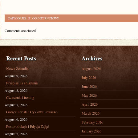
CATEGORIES:
BLOG INTERNETOWY
Comments are closed.
Recent Posts
Archives
Nowa Zelandia
August 2026
August 9, 2026
July 2026
Przepisy na śniadania
June 2026
August 8, 2026
May 2026
Ćwiczenia i trening
April 2026
August 7, 2026
Gorące Seriale i Cyklowe Powieści
March 2026
August 6, 2026
February 2026
Postprodukcja i Edycja Zdjęć
January 2026
August 5, 2026