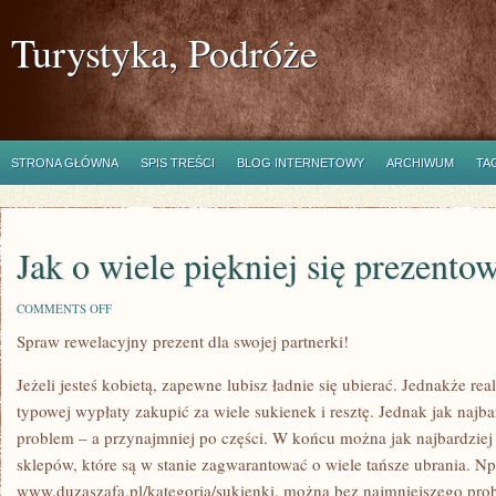
Turystyka, Podróże
STRONA GŁÓWNA
SPIS TREŚCI
BLOG INTERNETOWY
ARCHIWUM
TA
Jak o wiele piękniej się prezento
ON
COMMENTS OFF
JAK
Spraw rewelacyjny prezent dla swojej partnerki!
O
WIELE
PIĘKNIEJ
Jeżeli jesteś kobietą, zapewne lubisz ładnie się ubierać. Jednakże reali
SIĘ
PREZENTOWAĆ?
typowej wypłaty zakupić za wiele sukienek i resztę. Jednak jak najba
problem – a przynajmniej po części. W końcu można jak najbardziej 
sklepów, które są w stanie zagwarantować o wiele tańsze ubrania. N
www.duzaszafa.pl/kategoria/sukienki, można bez najmniejszego prob