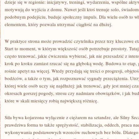
dzieje się w regionie: inicjatywy, treningi, wydarzenia, wspólne akty
motywują do wyjścia z domu. Nawet jeśli ktoś trenuje solo, świadomo
podobnym podejściu, buduje społeczny impuls. Dla wielu osób to wł
elementem, który pozwala utrzymać ciągłość na dłużej.
W praktyce strona może prowadzić czytelnika przez trzy kluczowe et
Start to moment, w którym większość osób potrzebuje prostoty. Tutaj 
często trenować, jakie ćwiczenia wybierać, jak nie przesadzić z inten
krok po kroku zamiast rzucać się na głęboką wodę. Budowa to etap, 
rośnie apetyt na więcej. Wtedy przydają się treści o progresji, objęto
bodźców, a także o tym, jak rozpoznawać sygnały przeciążenia. Utrz
której wiele osób uczy się najdłużej: jak trenować, gdy jest mniej cz
okresach gorszej pogody, stresu czy nadmiaru obowiązków, i jak b
które w skali miesięcy robią największą różnicę.
Siła bywa kojarzona wyłącznie z ciężarem na sztandze, ale Silny Sz
prawdziwa forma to także sprężystość, stabilizacja, oddech, praca na
wykonywania podstawowych wzorców ruchowych bez bólu. Dlatego o