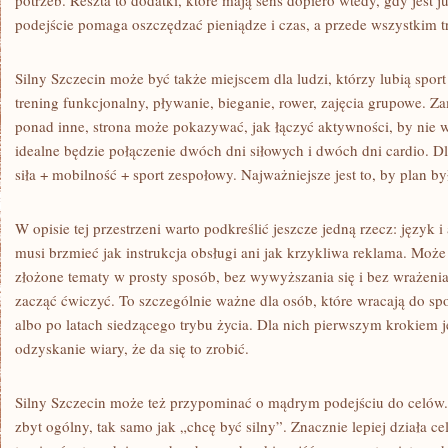
potrzeb. Reszta to dodatki, które mają sens dopiero wtedy, gdy jest 
podejście pomaga oszczędzać pieniądze i czas, a przede wszystkim t
Silny Szczecin może być także miejscem dla ludzi, którzy lubią sport
trening funkcjonalny, pływanie, bieganie, rower, zajęcia grupowe. Za
ponad inne, strona może pokazywać, jak łączyć aktywności, by nie
idealne będzie połączenie dwóch dni siłowych i dwóch dni cardio. Dl
siła + mobilność + sport zespołowy. Najważniejsze jest to, by plan był
W opisie tej przestrzeni warto podkreślić jeszcze jedną rzecz: język i
musi brzmieć jak instrukcja obsługi ani jak krzykliwa reklama. Moż
złożone tematy w prosty sposób, bez wywyższania się i bez wrażenia
zacząć ćwiczyć. To szczególnie ważne dla osób, które wracają do spo
albo po latach siedzącego trybu życia. Dla nich pierwszym krokiem je
odzyskanie wiary, że da się to zrobić.
Silny Szczecin może też przypominać o mądrym podejściu do celów
zbyt ogólny, tak samo jak „chcę być silny”. Znacznie lepiej działa cel