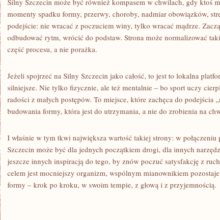
Silny Szczecin może być również kompasem w chwilach, gdy ktoś m
momenty spadku formy, przerwy, choroby, nadmiar obowiązków, stre
podejście: nie wracać z poczuciem winy, tylko wracać mądrze. Zacz
odbudować rytm, wrócić do podstaw. Strona może normalizować takie
część procesu, a nie porażka.
Jeżeli spojrzeć na Silny Szczecin jako całość, to jest to lokalna platf
silniejsze. Nie tylko fizycznie, ale też mentalnie – bo sport uczy cie
radości z małych postępów. To miejsce, które zachęca do podejścia „n
budowania formy, która jest do utrzymania, a nie do zrobienia na chw
I właśnie w tym tkwi największa wartość takiej strony: w połączeniu 
Szczecin może być dla jednych początkiem drogi, dla innych narzęd
jeszcze innych inspiracją do tego, by znów poczuć satysfakcję z ruch
celem jest mocniejszy organizm, wspólnym mianownikiem pozostaj
formy – krok po kroku, w swoim tempie, z głową i z przyjemnością.