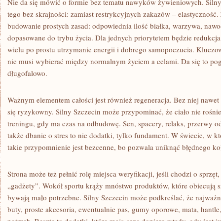
Nie da się mówić o formie bez tematu nawyków żywieniowych. Siln
tego bez skrajności: zamiast restrykcyjnych zakazów – elastyczność.
budowanie prostych zasad: odpowiednia ilość białka, warzywa, nawod
dopasowane do trybu życia. Dla jednych priorytetem będzie redukcja
wielu po prostu utrzymanie energii i dobrego samopoczucia. Kluczowe 
nie musi wybierać między normalnym życiem a celami. Da się to pogod
długofalowo.
Ważnym elementem całości jest również regeneracja. Bez niej nawet 
się ryzykowny. Silny Szczecin może przypominać, że ciało nie rośnie
treningu, gdy ma czas na odbudowę. Sen, spacery, relaks, przerwy o
także dbanie o stres to nie dodatki, tylko fundament. W świecie, w 
takie przypomnienie jest bezcenne, bo pozwala uniknąć błędnego koł
Strona może też pełnić rolę miejsca weryfikacji, jeśli chodzi o sprzęt
„gadżety”. Wokół sportu krąży mnóstwo produktów, które obiecują sz
bywają mało potrzebne. Silny Szczecin może podkreślać, że najważ
buty, proste akcesoria, ewentualnie pas, gumy oporowe, mata, hantle, 