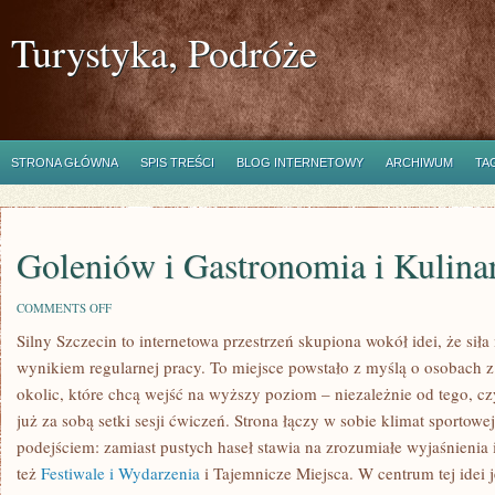
Turystyka, Podróże
STRONA GŁÓWNA
SPIS TREŚCI
BLOG INTERNETOWY
ARCHIWUM
TA
Goleniów i Gastronomia i Kulina
ON
COMMENTS OFF
GOLENIÓW
Silny Szczecin to internetowa przestrzeń skupiona wokół idei, że siła
I
GASTRONOMIA
wynikiem regularnej pracy. To miejsce powstało z myślą o osobach 
I
KULINARIA
okolic, które chcą wejść na wyższy poziom – niezależnie od tego, c
już za sobą setki sesji ćwiczeń. Strona łączy w sobie klimat sportow
podejściem: zamiast pustych haseł stawia na zrozumiałe wyjaśnienia i
też
Festiwale i Wydarzenia
i Tajemnicze Miejsca. W centrum tej idei je