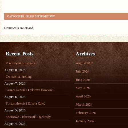
CATEGORIES:
BLOG INTERNETOWY
Comments are closed.
Recent Posts
Archives
Przepisy na śniadania
August 2026
August 8, 2026
July 2026
Ćwiczenia i trening
June 2026
August 7, 2026
May 2026
Gorące Seriale i Cyklowe Powieści
April 2026
August 6, 2026
Postprodukcja i Edycja Zdjęć
March 2026
August 5, 2026
February 2026
Sportowe Ciekawostki i Rekordy
January 2026
August 4, 2026