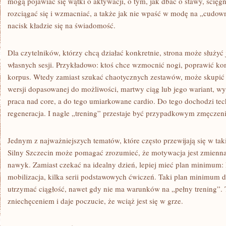
mogą pojawiać się wątki o aktywacji, o tym, jak dbać o stawy, ścięgn
rozciągać się i wzmacniać, a także jak nie wpaść w modę na „cudow
nacisk kładzie się na świadomość.
Dla czytelników, którzy chcą działać konkretnie, strona może służyć 
własnych sesji. Przykładowo: ktoś chce wzmocnić nogi, poprawić ko
korpus. Wtedy zamiast szukać chaotycznych zestawów, może skupić 
wersji dopasowanej do możliwości, martwy ciąg lub jego wariant, wy
praca nad core, a do tego umiarkowane cardio. Do tego dochodzi te
regeneracja. I nagle „trening” przestaje być przypadkowym zmęczeni
Jednym z najważniejszych tematów, które często przewijają się w taki
Silny Szczecin może pomagać zrozumieć, że motywacja jest zmienn
nawyk. Zamiast czekać na idealny dzień, lepiej mieć plan minimum: k
mobilizacja, kilka serii podstawowych ćwiczeń. Taki plan minimum d
utrzymać ciągłość, nawet gdy nie ma warunków na „pełny trening”. 
zniechęceniem i daje poczucie, że wciąż jest się w grze.