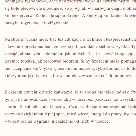
treningów tygodniowo, chcę bez zadyszki wejść na czwarte piętro, c
się bólu pleców, chcę podnieść swój wynik w martwym ciągu o okreś
km bez przerw. Takie cele są konkretne. A kiedy są konkretne, łatwie
nawyki, regenerację i odżywianie.
Na stronie ważna może być też edukacja o technice i bezpieczeństwi
siłownię z przekonaniem, że trzeba od razu dać z siebie wszystko. T
zacząć od nauczenia się ruchu: jak oddychać, jak ustawić kręgosłup,
trzymać łopatki, jak pracować biodrem. Silny Szczecin może pomaga
nie „czepianie się”, tylko sposób na mniejsze ryzyko kontuzji. I to d
którzy trenują od dawna, bo w sporcie zawsze jest coś do poprawy.
Z czasem czytelnik może zauważyć, że ta strona nie tylko mówi o ćwi
tym, jak budować dzień wokół aktywności bez poczucia, że wszystko
sportu. To subtelna, ale kluczowa różnica. Bo sport ma wspierać życie,
zaczyna dzięki temu lepiej spać, mieć więcej energii do pracy, być s
– to jest realna wygrana, niezależnie od liczb w tabelce.