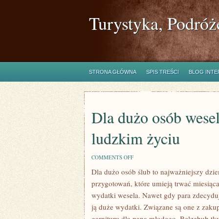
Turystyka, Podróż
STRONA GŁÓWNA
SPIS TREŚCI
BLOG INT
Dla dużo osób wesel
ludzkim życiu
ON
COMMENTS OFF
DLA
Dla dużo osób ślub to najważniejszy dzie
DUŻO
OSÓB
przygotowań, które umieją trwać miesiącam
WESELE
TO
wydatki wesela. Nawet gdy para zdecyduje
NAJWAŻNIEJSZY
ją duże wydatki. Związane są one z zaku
DZIEŃ
W
garnituru dla pana młodego. Belzebub tkw