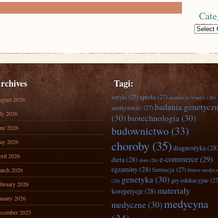
Cate
Categories
rchives
Tagi:
antyki
(27)
apteka
(27)
aranżacja wnętrz
(26)
ugust 2026
badania genetycz
asertywność
(27)
ly 2026
(30)
biotechnologia
(30)
ne 2026
budownictwo
(33)
ay 2026
choroby
(35)
diagnostyka
(28
ril 2026
e-commerce
(29)
dieta
(28)
dom
(26)
egzaminy
(28)
farmacja
(27)
arch 2026
fitness medyc
genetyka
(30)
gry edukacyjne
(27
(26)
bruary 2026
materiały
korepetycje
(28)
nuary 2026
medycyna
medyczne
(30)
ecember 2025