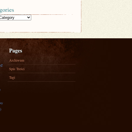
gories
Pages
Archiwum
ne
Spis Treści
Tagi
)
zny
)