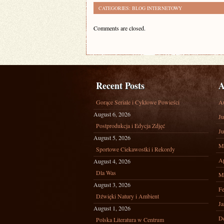
CATEGORIES:
BLOG INTERNETOWY
Comments are closed.
Recent Posts
A
Gorące Seriale i Cyklowe Powieści
A
August 6, 2026
Ju
Postprodukcja i Edycja Zdjęć
Ju
August 5, 2026
M
Sportowe Ciekawostki i Rekordy
Ap
August 4, 2026
Dla Was
M
August 3, 2026
Fe
Dźwięki Natury i Ambient
Ja
August 1, 2026
D
Polska Literatura w Centrum