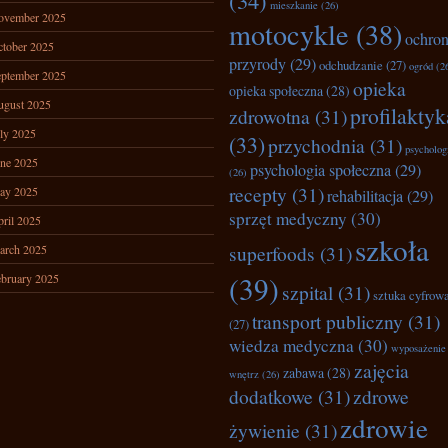
(34)
mieszkanie
(26)
ovember 2025
motocykle
(38)
ochro
tober 2025
przyrody
(29)
odchudzanie
(27)
ogród
(2
ptember 2025
opieka
opieka społeczna
(28)
ugust 2025
profilaktyk
zdrowotna
(31)
ly 2025
(33)
przychodnia
(31)
psycholog
ne 2025
psychologia społeczna
(29)
(26)
recepty
(31)
ay 2025
rehabilitacja
(29)
sprzęt medyczny
(30)
ril 2025
szkoła
superfoods
(31)
arch 2025
(39)
bruary 2025
szpital
(31)
sztuka cyfrow
transport publiczny
(31)
(27)
wiedza medyczna
(30)
wyposażenie
zajęcia
zabawa
(28)
wnętrz
(26)
dodatkowe
(31)
zdrowe
zdrowie
żywienie
(31)