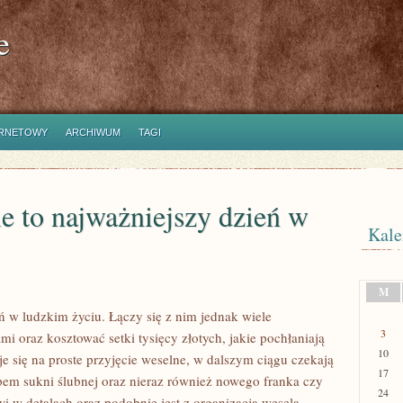
e
ERNETOWY
ARCHIWUM
TAGI
e to najważniejszy dzień w
Kale
M
ń w ludzkim życiu. Łączy się z nim jednak wiele
3
i oraz kosztować setki tysięcy złotych, jakie pochłaniają
10
 się na proste przyjęcie weselne, w dalszym ciągu czekają
17
pem sukni ślubnej oraz nieraz również nowego franka czy
24
i w detalach oraz podobnie jest z organizacją wesela.