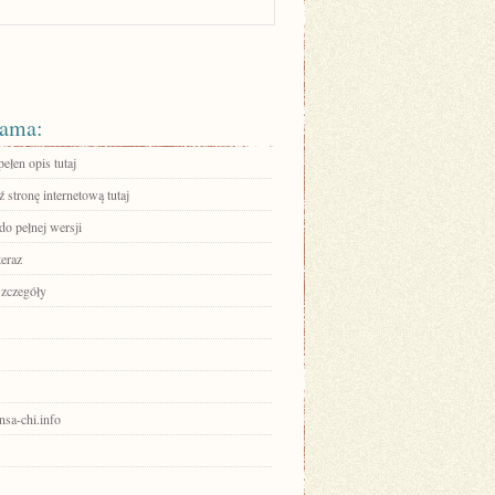
ama:
ełen opis tutaj
stronę internetową tutaj
do pełnej wersji
teraz
szczegóły
ensa-chi.info