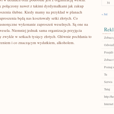
31
ek połączony nawet z takimi dyrdymałkami jak zakup
roszenia ślubne. Kiedy mamy na przykład w planach
« Jul
zaproszenia będą nas kosztowały setki złotych. Co
łasnoręczne wykonanie zaproszeń weselnych. Są one na
Rekl
wesela. Niemniej jednak sama organizacja przyjęcia
y zwykle w setkach tysięcy złotych. Głównie pochłania to
Zobacz p
edzeniem i co znaczącym wydatkiem, alkoholem.
Odwiedź 
Przejdź 
Zobacz 
Poznaj 
Tu
Serwis
Tutaj
http://h
Internet