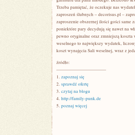
LUDZKIM
Trzeba pamiętać, że oczekuje nas wydat
ŻYCIU
zaproszeń ślubnych – decorisus.pl – zap
zaproszenie obszernej ilości gości same 
poniektóre pary decydują się nawet na w
pewno oryginalne oraz zmniejszą koszta 
weselnego to największy wydatek, liczon
koszt wynajęcia Sali weselnej, wraz z j
źródło:
———————————
1.
zapoznaj się
2.
sprawdź ofertę
3.
czytaj na blogu
4.
http://family-punk.de
5.
poznaj więcej