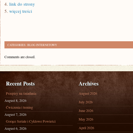
4.
link do strony
5.
więcej treści
CATEGORIES:
BLOG INTERNETOWY
Comments are closed.
Recent Posts
Archives
Przepisy na śniadania
August 2026
August 8, 2026
July 2026
Ćwiczenia i trening
June 2026
August 7, 2026
May 2026
Gorące Seriale i Cyklowe Powieści
April 2026
August 6, 2026