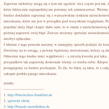
Zapewne niektórzy mogą się z tym nie zgodzić, lecz często jest tak, 
które faktycznie najzupełniej nie powinny ich zainteresować. Weźmy
bardzo dokładnie zapoznać się z warszawskim rynkiem nieruchomośc
mieszkania, które nie jest w porządku pod wszystkimi względami. Pr
popełnić duży błąd i kupić słabe auto, to w sumie z nieruchomością k
później naprawić swój błąd. Zawsze możemy sprzedać nieruchomość, 
niezbyt opłacalne.
I właśnie z tego powodu musimy w umiejętny sposób podejść do kwes
Zwróćmy na to uwagę, a pewnie będziemy inwestorami, którzy są du
Odnośnie tego trudno mieć wątpliwości – a zresztą kwestia jest taka,
przypadków tak naprawdę doskonale wiemy co trzeba robić. Kłopot je
postępujemy za bardzo pochopnie. To źle, bo fakty są takie, iż z ca
zakupie perfekcyjnego mieszkania.
źródło:
———————————
1.
http://bluemchen-frankfurt.de
2.
sprawdź ofertę
3.
http://briards-moerfelden.de