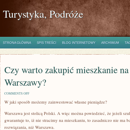
Turystyka, Podróże
STRONA GŁÓWNA
SPIS TREŚCI
BLOG INTERNETOWY
ARCHIWUM
TA
Czy warto zakupić mieszkanie na 
Warszawy?
ON
COMMENTS OFF
CZY
W jaki sposób możemy zainwestować własne pieniądze?
WARTO
ZAKUPIĆ
MIESZKANIE
Warszawa jest stolicą Polski. A więc można powiedzieć, że jeżeli sz
NA
TERENIE
gwarantuje to, iż nie stracimy na mieszkaniu, to zasadniczo nie ma 
WARSZAWY?
rozwiązania, niż Warszawa.