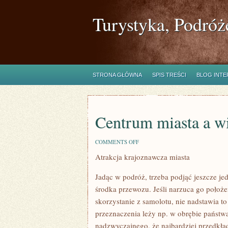
Turystyka, Podróż
STRONA GŁÓWNA
SPIS TREŚCI
BLOG INT
Centrum miasta a w
ON
COMMENTS OFF
CENTRUM
Atrakcja krajoznawcza miasta
MIASTA
A
WIEŚ
Jadąc w podróż, trzeba podjąć jeszcze j
środka przewozu. Jeśli narzuca go położe
skorzystanie z samolotu, nie nadstawia to
przeznaczenia leży np. w obrębie państwa
nadzwyczajnego, że najbardziej przedkła