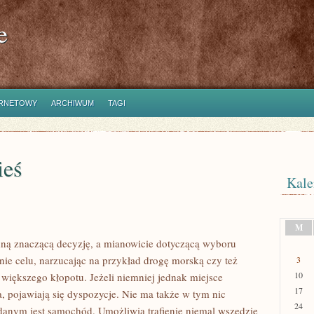
e
ERNETOWY
ARCHIWUM
TAGI
ieś
Kale
M
edną znaczącą decyzję, a mianowicie dotyczącą wyboru
nie celu, narzucając na przykład drogę morską czy też
3
10
 większego kłopotu. Jeżeli niemniej jednak miejsce
17
, pojawiają się dyspozycje. Nie ma także w tym nic
24
danym jest samochód. Umożliwia trafienie niemal wszędzie