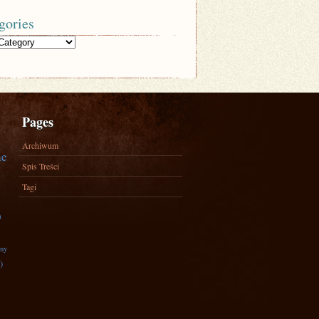
gories
Pages
Archiwum
ne
Spis Treści
Tagi
)
zny
)