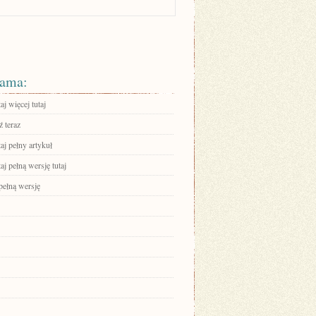
ama:
aj więcej tutaj
 teraz
aj pełny artykuł
aj pełną wersję tutaj
pełną wersję