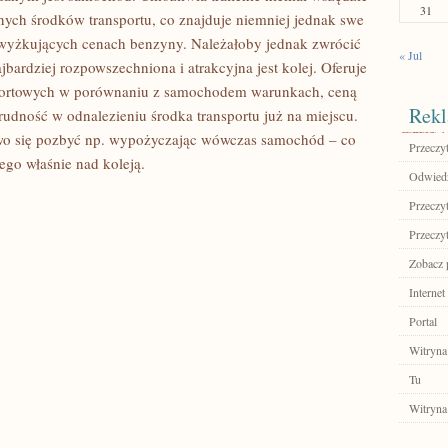
31
nnych środków transportu, co znajduje niemniej jednak swe
zwyżkujących cenach benzyny. Należałoby jednak zwrócić
« Jul
jbardziej rozpowszechniona i atrakcyjna jest kolej. Oferuje
mfortowych w porównaniu z samochodem warunkach, ceną
Rekl
trudność w odnalezieniu środka transportu już na miejscu.
two się pozbyć np. wypożyczając wówczas samochód – co
Przeczyt
ego właśnie nad koleją.
Odwiedź
Przeczyt
Przeczyt
Zobacz 
Internet
Portal
Witryna
Tu
Witryna