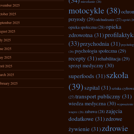
(34)
mieszkanie
(26)
ovember 2025
motocykle
(38)
ochro
tober 2025
przyrody
(29)
odchudzanie
(27)
ogród
(2
ptember 2025
opieka
opieka społeczna
(28)
ugust 2025
profilaktyk
zdrowotna
(31)
ly 2025
(33)
przychodnia
(31)
psycholog
ne 2025
psychologia społeczna
(29)
(26)
recepty
(31)
ay 2025
rehabilitacja
(29)
sprzęt medyczny
(30)
ril 2025
szkoła
superfoods
(31)
arch 2025
(39)
bruary 2025
szpital
(31)
sztuka cyfrow
transport publiczny
(31)
(27)
wiedza medyczna
(30)
wyposażenie
zajęcia
zabawa
(28)
wnętrz
(26)
dodatkowe
(31)
zdrowe
zdrowie
żywienie
(31)