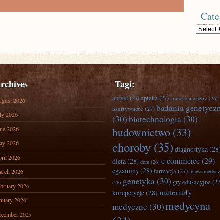
Cate
Categories
rchives
Tagi:
antyki
(27)
apteka
(27)
aranżacja wnętrz
(26)
ugust 2026
badania genetycz
asertywność
(27)
ly 2026
(30)
biotechnologia
(30)
ne 2026
budownictwo
(33)
ay 2026
choroby
(35)
diagnostyka
(28
ril 2026
e-commerce
(29)
dieta
(28)
dom
(26)
egzaminy
(28)
farmacja
(27)
arch 2026
fitness medyc
genetyka
(30)
gry edukacyjne
(27
(26)
bruary 2026
materiały
korepetycje
(28)
nuary 2026
medycyna
medyczne
(30)
ecember 2025