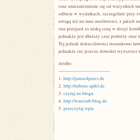
oraz uniezależnienie się od wszystkich i
odbicie w wydatkach, szczególnie przy 
uwagę też na inne możliwości, z jakich na
ona przejazd za niską cenę w dosyć ko
jednakże jest dłuższy czas podróży oraz 
Tej jednak dokuczliwości stosunkowo ła
jednakże raz jeszcze dowodzi wyższości t
źródło:
———————————
1.
http://pause4paws.de
2.
http://rubens-apfel.de
3.
czytaj na blogu
4.
http://warcraft-blog.de
5.
przeczytaj wpis