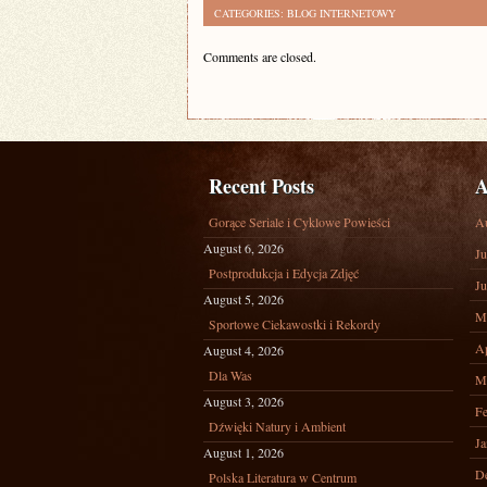
CATEGORIES:
BLOG INTERNETOWY
Comments are closed.
Recent Posts
A
Gorące Seriale i Cyklowe Powieści
A
August 6, 2026
Ju
Postprodukcja i Edycja Zdjęć
Ju
August 5, 2026
M
Sportowe Ciekawostki i Rekordy
Ap
August 4, 2026
Dla Was
M
August 3, 2026
Fe
Dźwięki Natury i Ambient
Ja
August 1, 2026
D
Polska Literatura w Centrum