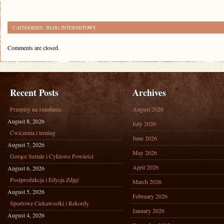
CATEGORIES:
BLOG INTERNETOWY
Comments are closed.
Recent Posts
Archives
Przepisy na śniadania
August 2026
August 8, 2026
July 2026
Ćwiczenia i trening
June 2026
August 7, 2026
May 2026
Gorące Seriale i Cyklowe Powieści
April 2026
August 6, 2026
Postprodukcja i Edycja Zdjęć
March 2026
August 5, 2026
February 2026
Sportowe Ciekawostki i Rekordy
January 2026
August 4, 2026