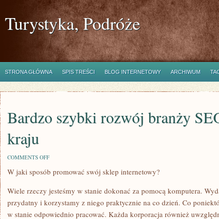
Turystyka, Podróże
STRONA GŁÓWNA
SPIS TREŚCI
BLOG INTERNETOWY
ARCHIWUM
TA
Bardzo szybki rozwój branży S
kraju
ON
COMMENTS OFF
BARDZO
W jaki sposób promować swój sklep internetowy?
SZYBKI
ROZWÓJ
BRANŻY
Wiele rzeczy jesteśmy w stanie dokonać za pomocą komputera. Wyda
SEO
W
przydatny i korzystamy z niego praktycznie na co dzień. Co poniekt
NASZYM
w stanie odpowiednio pracować. Każda korporacja również uwzględnia
KRAJU