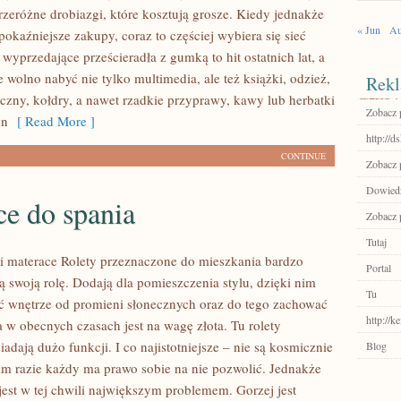
rzeróżne drobiazgi, które kosztują grosze. Kiedy jednakże
« Jun
Au
 pokaźniejsze zakupy, coraz to częściej wybiera się sieć
yprzedające prześcieradła z gumką to hit ostatnich lat, a
e wolno nabyć nie tylko multimedia, ale też książki, odzież,
Rekl
iczny, kołdry, a nawet rzadkie przyprawy, kawy lub herbatki
Zobacz 
yn
[ Read More ]
http://d
CONTINUE
Zobacz p
Dowiedz 
ce do spania
Zobacz 
Tutaj
i materace Rolety przeznaczone do mieszkania bardzo
Portal
ą swoją rolę. Dodają dla pomieszczenia stylu, dzięki nim
Tu
 wnętrze od promieni słonecznych oraz do tego zachować
http://
a w obecnych czasach jest na wagę złota. Tu rolety
adają dużo funkcji. I co najistotniejsze – nie są kosmicznie
Blog
kim razie każdy ma prawo sobie na nie pozwolić. Jednakże
jest w tej chwili największym problemem. Gorzej jest