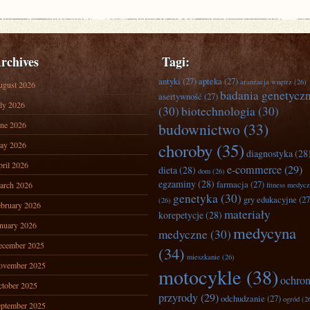
rchives
Tagi:
antyki
(27)
apteka
(27)
aranżacja wnętrz
(26)
ugust 2026
badania genetycz
asertywność
(27)
ly 2026
(30)
biotechnologia
(30)
ne 2026
budownictwo
(33)
ay 2026
choroby
(35)
diagnostyka
(28
ril 2026
e-commerce
(29)
dieta
(28)
dom
(26)
egzaminy
(28)
farmacja
(27)
arch 2026
fitness medyc
genetyka
(30)
gry edukacyjne
(27
(26)
bruary 2026
materiały
korepetycje
(28)
nuary 2026
medycyna
medyczne
(30)
ecember 2025
(34)
mieszkanie
(26)
ovember 2025
motocykle
(38)
ochro
tober 2025
przyrody
(29)
odchudzanie
(27)
ogród
(2
ptember 2025