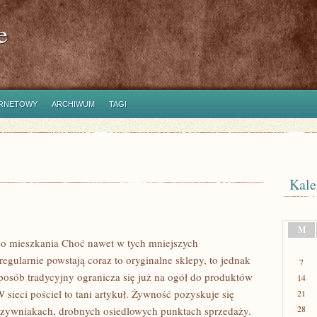
e
ERNETOWY
ARCHIWUM
TAGI
Kale
M
do mieszkania Choć nawet w tych mniejszych
egularnie powstają coraz to oryginalne sklepy, to jednak
7
osób tradycyjny ogranicza się już na ogół do produktów
14
sieci pościel to tani artykuł. Żywność pozyskuje się
21
28
zywniakach, drobnych osiedlowych punktach sprzedaży.