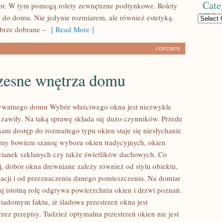
Cate
or. W tym pomogą rolety zewnętrzne podtynkowe. Rolety
do domu. Nie jedynie rozmiarem, ale również estetyką.
Categories
obrze dobrane –
[ Read More ]
CONTINUE
esne wnętrza domu
rywatnego domu Wybór właściwego okna jest niezwykle
 zawiły. Na taką sprawę składa się dużo czynników. Przede
sam dostęp do rozmaitego typu okien staje się niesłychanie
my bowiem szansę wyboru okien tradycyjnych, okien
cianek szklanych czy także świetlików dachowych. Co
j, dobór okna drewniane zależy również od stylu obiektu,
acji i od przeznaczenia danego pomieszczenia. Na domiar
j istotną rolę odgrywa powierzchnia okien i drzwi poznań.
adomym faktu, iż śladowa przestrzeń okna jest
zez przepisy. Tudzież optymalna przestrzeń okien nie jest