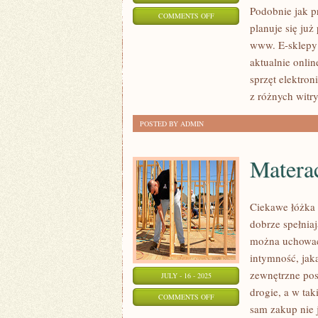
Podobnie jak p
ON
COMMENTS OFF
planuje się już
DOM
www. E-sklepy w
aktualnie onlin
sprzęt elektron
z różnych witr
POSTED BY ADMIN
Matera
Ciekawe łóżka 
dobrze spełniaj
można uchować
intymność, jak
zewnętrzne posi
JULY - 16 - 2025
drogie, a w ta
ON
COMMENTS OFF
sam zakup nie 
MATERACE