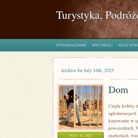
Turystyka, Podróż
STRONA GŁÓWNA
SPIS TREŚCI
BLOG INT
Archive for July 16th, 2025
Dom
Ciepłe kołdry 
aglomeracjach r
kupowanie w sp
powszednich. W 
marketach, war
JULY - 16 - 2025