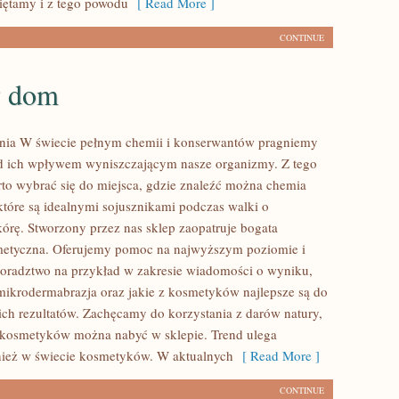
iętamy i z tego powodu
[ Read More ]
CONTINUE
y dom
nia W świecie pełnym chemii i konserwantów pragniemy
ed ich wpływem wyniszczającym nasze organizmy. Z tego
to wybrać się do miejsca, gdzie znaleźć można chemia
 które są idealnymi sojusznikami podczas walki o
kórę. Stworzony przez nas sklep zaopatruje bogata
metyczna. Oferujemy pomoc na najwyższym poziomie i
doradztwo na przykład w zakresie wiadomości o wyniku,
mikrodermabrazja oraz jakie z kosmetyków najlepsze są do
ich rezultatów. Zachęcamy do korzystania z darów natury,
 kosmetyków można nabyć w sklepie. Trend ulega
ież w świecie kosmetyków. W aktualnych
[ Read More ]
CONTINUE