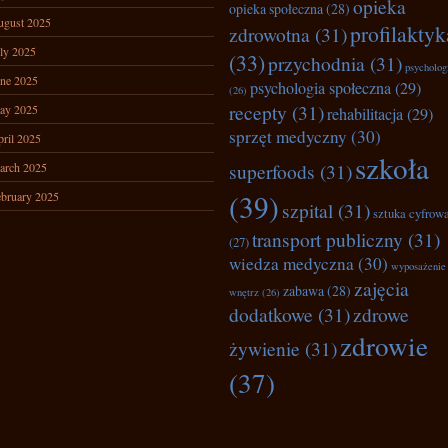
opieka
opieka społeczna
(28)
ugust 2025
profilaktyk
zdrowotna
(31)
ly 2025
(33)
przychodnia
(31)
psycholog
ne 2025
psychologia społeczna
(29)
(26)
recepty
(31)
ay 2025
rehabilitacja
(29)
sprzęt medyczny
(30)
ril 2025
szkoła
superfoods
(31)
arch 2025
(39)
bruary 2025
szpital
(31)
sztuka cyfrow
transport publiczny
(31)
(27)
wiedza medyczna
(30)
wyposażenie
zajęcia
zabawa
(28)
wnętrz
(26)
dodatkowe
(31)
zdrowe
zdrowie
żywienie
(31)
(37)