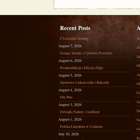
Recent Posts
A
Ćwiczenia i trening
A
August 7, 2026
Ju
Gorące Seriale i Cyklowe Powieści
Ju
August 6, 2026
M
Postprodukcja i Edycja Zdjęć
Ap
August 5, 2026
Sportowe Ciekawostki i Rekordy
M
August 4, 2026
Fe
Dla Was
Ja
August 3, 2026
D
Dźwięki Natury i Ambient
August 1, 2026
N
Polska Literatura w Centrum
Oc
July 30, 2026
Se