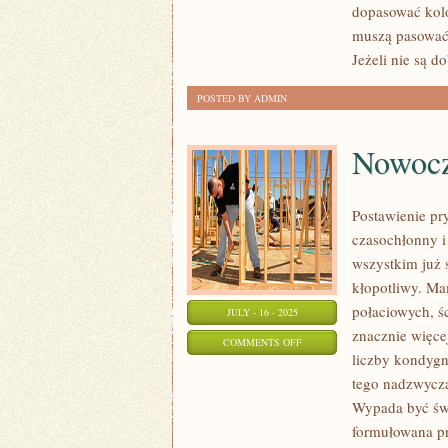
dopasować kol
DO
muszą pasować 
SPANIA
Jeżeli nie są d
POSTED BY ADMIN
Nowocz
Postawienie p
czasochłonny i
wszystkim już 
kłopotliwy. Ma
połaciowych, ś
JULY - 16 - 2025
znacznie więce
ON
COMMENTS OFF
liczby kondygn
NOWOCZESNE
tego nadzwycza
WNĘTRZA
Wypada być świ
DOMU
formułowana pr