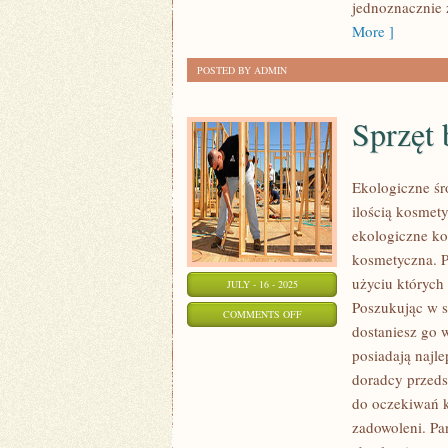
jednoznacznie 
More ]
POSTED BY ADMIN
Sprzęt
Ekologiczne śr
ilością kosmet
ekologiczne ko
kosmetyczna. 
użyciu których
JULY - 16 - 2025
Poszukując w s
ON
COMMENTS OFF
dostaniesz go 
SPRZĘT
posiadają najl
BUDOWLANY
doradcy przeds
do oczekiwań k
zadowoleni. Pa