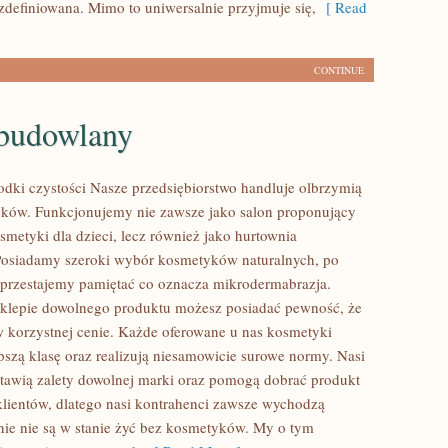
zdefiniowana. Mimo to uniwersalnie przyjmuje się,
[ Read
CONTINUE
 budowlany
odki czystości Nasze przedsiębiorstwo handluje olbrzymią
yków. Funkcjonujemy nie zawsze jako salon proponujący
smetyki dla dzieci, lecz również jako hurtownia
Posiadamy szeroki wybór kosmetyków naturalnych, po
 przestajemy pamiętać co oznacza mikrodermabrazja.
klepie dowolnego produktu możesz posiadać pewność, że
w korzystnej cenie. Każde oferowane u nas kosmetyki
epszą klasę oraz realizują niesamowicie surowe normy. Nasi
tawią zalety dowolnej marki oraz pomogą dobrać produkt
lientów, dlatego nasi kontrahenci zawsze wychodzą
nie nie są w stanie żyć bez kosmetyków. My o tym