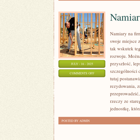
Namiar
Namiary na fir
swoje miejsce z
tak wskutek te
rozwoju. Można
przyszłość, le
JULY - 16 - 2025
szczególności 
ON
COMMENTS OFF
tutaj postanawi
NAMIARY
rezydowania, z
NA
przeprowadzić,
FIRMĘ
rzeczy ze star
PRZEPROWADZKOWĄ
jednostkę, któ
POSTED BY ADMIN