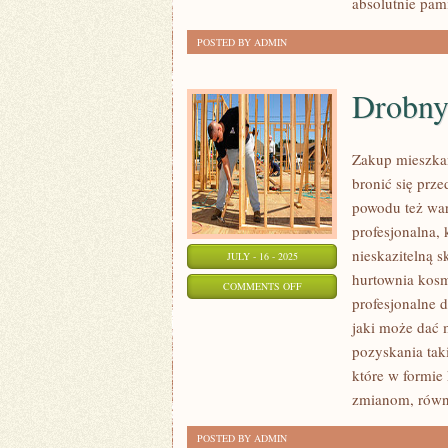
absolutnie pam
POSTED BY ADMIN
Drobn
Zakup mieszka
bronić się prz
powodu też war
profesjonalna,
nieskazitelną s
JULY - 16 - 2025
hurtownia kos
ON
COMMENTS OFF
profesjonalne 
DROBNY
jaki może dać 
DOM
pozyskania tak
które w formie
zmianom, równ
POSTED BY ADMIN