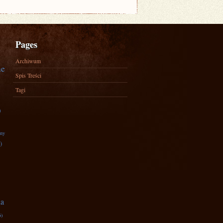
Pages
Archiwum
ne
Spis Treści
Tagi
)
zny
)
na
6)