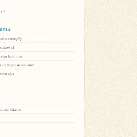
g »
ama:
pełne szczegóły
skrakow.pl
ełen tekst tutaj
się więcej na ten temat
pełen opis
keiomed-ski.com