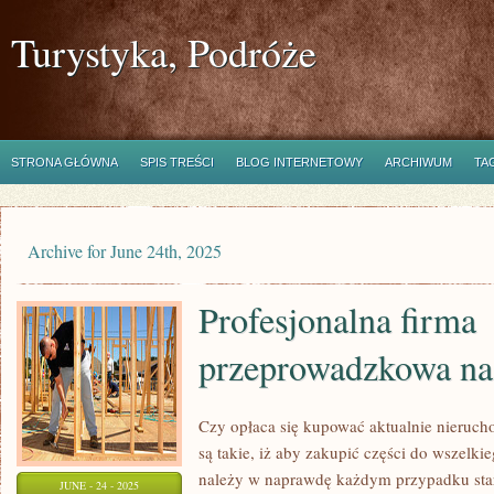
Turystyka, Podróże
STRONA GŁÓWNA
SPIS TREŚCI
BLOG INTERNETOWY
ARCHIWUM
TA
Archive for June 24th, 2025
Profesjonalna firma
przeprowadzkowa na
Czy opłaca się kupować aktualnie nieruc
są takie, iż aby zakupić części do wszelk
należy w naprawdę każdym przypadku stara
JUNE - 24 - 2025