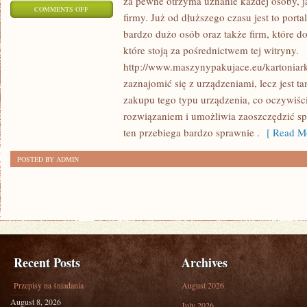
za pewne otrzyma uznanie każdej osoby, j
ON
COMMENTS OFF
firmy. Już od dłuższego czasu jest to porta
W
bardzo dużo osób oraz także firm, które d
JAKI
które stoją za pośrednictwem tej witryny.
SPOSÓB
http://www.maszynypakujace.eu/kartoniarki
ZAKUPIĆ
zaznajomić się z urządzeniami, lecz jest t
TANIEJ
zakupu tego typu urządzenia, co oczywiśc
RÓŻNEGO
rozwiązaniem i umożliwia zaoszczędzić sp
RODZAJU
ten przebiega bardzo sprawnie .
[ Read Mo
PRODUKTY?
POSTED BY ADMIN
Recent Posts
Archives
Przepisy na śniadania
August 2026
August 8, 2026
July 2026