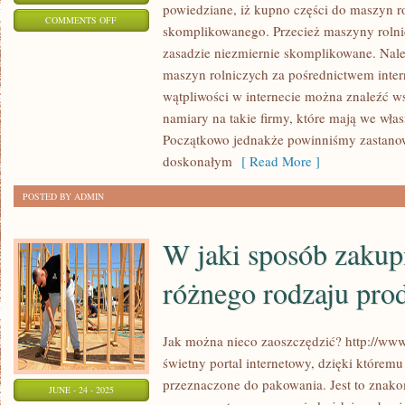
powiedziane, iż kupno części do maszyn ro
ON
COMMENTS OFF
skomplikowanego. Przecież maszyny rolnic
PROFESJONALNA
zasadzie niezmiernie skomplikowane. Nale
FIRMA
maszyn rolniczych za pośrednictwem inter
PRZEPROWADZKOWA
wątpliwości w internecie można znaleźć w
NA
namiary na takie firmy, które mają we własn
OBSZARZE
Początkowo jednakże powinniśmy zastanowić
ŁODZI
doskonałym
[ Read More ]
POSTED BY ADMIN
W jaki sposób zakupi
różnego rodzaju pro
Jak można nieco zaoszczędzić? http://ww
świetny portal internetowy, dzięki któremu
przeznaczone do pakowania. Jest to znako
JUNE - 24 - 2025