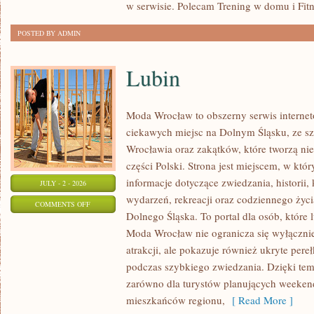
w serwisie. Polecam Trening w domu i Fitn
POSTED BY ADMIN
Lubin
Moda Wrocław to obszerny serwis intern
ciekawych miejsc na Dolnym Śląsku, ze 
Wrocławia oraz zakątków, które tworzą nie
części Polski. Strona jest miejscem, w kt
informacje dotyczące zwiedzania, historii, 
JULY - 2 - 2026
wydarzeń, rekreacji oraz codziennego życi
ON
COMMENTS OFF
Dolnego Śląska. To portal dla osób, które 
LUBIN
Moda Wrocław nie ogranicza się wyłącznie
atrakcji, ale pokazuje również ukryte pere
podczas szybkiego zwiedzania. Dzięki te
zarówno dla turystów planujących weekend
mieszkańców regionu,
[ Read More ]