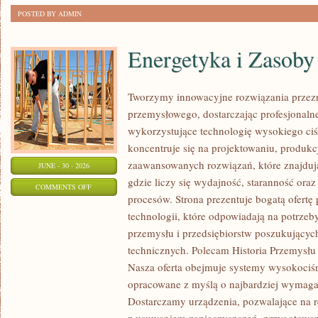
POSTED BY ADMIN
Energetyka i Zasoby
Tworzymy innowacyjne rozwiązania przezn
przemysłowego, dostarczając profesjonaln
wykorzystujące technologię wysokiego ciś
koncentruje się na projektowaniu, produkc
zaawansowanych rozwiązań, które znajduj
JUNE - 30 - 2026
gdzie liczy się wydajność, staranność o
ON
COMMENTS OFF
procesów. Strona prezentuje bogatą ofertę
ENERGETYKA
technologii, które odpowiadają na potrzeb
I
przemysłu i przedsiębiorstw poszukujący
ZASOBY
technicznych. Polecam Historia Przemysłu 
Nasza oferta obejmuje systemy wysokociśn
opracowane z myślą o najbardziej wymaga
Dostarczamy urządzenia, pozwalające na r