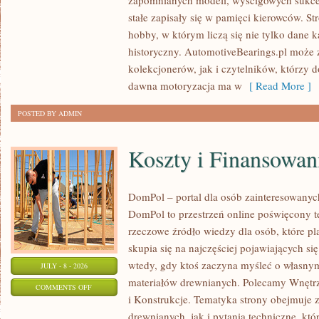
zapomnianych modeli, wyścigowych sukce
–
stałe zapisały się w pamięci kierowców. St
PORADNIKI
hobby, w którym liczą się nie tylko dane 
KOLEKCJONERA
historyczny. AutomotiveBearings.pl może
kolekcjonerów, jak i czytelników, którzy 
dawna motoryzacja ma w
[ Read More ]
POSTED BY ADMIN
Koszty i Finansowan
DomPol – portal dla osób zainteresowan
DomPol to przestrzeń online poświęcony 
rzeczowe źródło wiedzy dla osób, które p
skupia się na najczęściej pojawiających się
wtedy, gdy ktoś zaczyna myśleć o włas
JULY - 8 - 2026
materiałów drewnianych. Polecamy Wnętrz
ON
COMMENTS OFF
i Konstrukcje. Tematyka strony obejmuje
KOSZTY
drewnianych, jak i pytania techniczne, kt