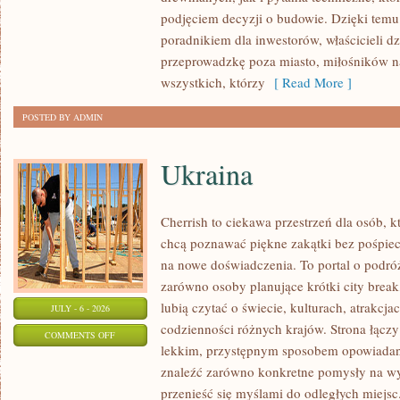
I
podjęciem decyzji o budowie. Dzięki te
FINANSOWANIE
poradnikiem dla inwestorów, właścicieli d
przeprowadzkę poza miasto, miłośników n
wszystkich, którzy
[ Read More ]
POSTED BY ADMIN
Ukraina
Cherrish to ciekawa przestrzeń dla osób, któ
chcą poznawać piękne zakątki bez pośpiech
na nowe doświadczenia. To portal o podró
zarówno osoby planujące krótki city break,
lubią czytać o świecie, kulturach, atrakcjac
JULY - 6 - 2026
codzienności różnych krajów. Strona łączy
ON
COMMENTS OFF
lekkim, przystępnym sposobem opowiadan
UKRAINA
znaleźć zarówno konkretne pomysły na wyj
przenieść się myślami do odległych miejs