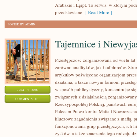
Arabskie i Egipt. To serwis, w którym podr
przedstawiane
[ Read More ]
POSTED BY ADMIN
Tajemnice i Niewyj
Przestępczość zorganizowana od wielu lat
zarówno analityków, jak i odbiorców. Str
artykułów poświęcone organizacjom przes
działania, a także nowym formom przestępc
w sposób publicystyczny, koncentrując się
JULY - 4 - 2026
związanych z działalnością zorganizowany
ON
COMMENTS OFF
Rzeczypospolitej Polskiej, państwach euro
TAJEMNICE
Polecam Prawo kontra Mafia i Nowoczesna 
I
kluczowe zagadnienia związane z mafią, p
NIEWYJAŚNIONE
funkcjonowania grup przestępczych, ich hi
SPRAWY
zysków, a także znaczenie tego rodzaju dz