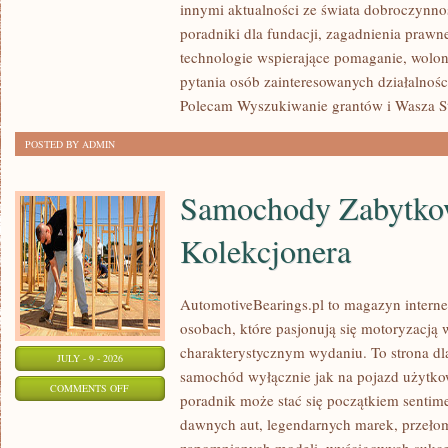
innymi aktualności ze świata dobroczynnoś
poradniki dla fundacji, zagadnienia prawn
technologie wspierające pomaganie, wolon
pytania osób zainteresowanych działalnośc
Polecam Wyszukiwanie grantów i Wasza Str
POSTED BY ADMIN
Samochody Zabytkow
Kolekcjonera
AutomotiveBearings.pl to magazyn intern
osobach, które pasjonują się motoryzacją w
charakterystycznym wydaniu. To strona dla
JULY - 9 - 2026
samochód wyłącznie jak na pojazd użytkow
ON
COMMENTS OFF
poradnik może stać się początkiem sentime
SAMOCHODY
dawnych aut, legendarnych marek, przeło
ZABYTKOWE