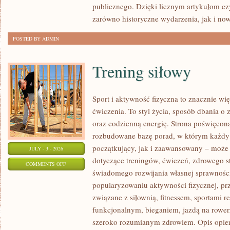
publicznego. Dzięki licznym artykułom cz
zarówno historyczne wydarzenia, jak i no
POSTED BY ADMIN
Trening siłowy
Sport i aktywność fizyczna to znacznie wię
ćwiczenia. To styl życia, sposób dbania o
oraz codzienną energię. Strona poświęcona
rozbudowane bazę porad, w którym każdy
początkujący, jak i zaawansowany – może 
JULY - 3 - 2026
dotyczące treningów, ćwiczeń, zdrowego st
ON
COMMENTS OFF
świadomego rozwijania własnej sprawności
TRENING
popularyzowaniu aktywności fizycznej, pr
SIŁOWY
związane z siłownią, fitnessem, sportami r
funkcjonalnym, bieganiem, jazdą na rowerz
szeroko rozumianym zdrowiem. Opis opier