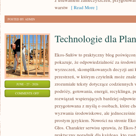
z usuwaniem zanieczyszczeń, przygotowan
warstw
[ Read More ]
POSTED BY ADMIN
Technologie dla Plan
Ekos-Sułów to praktyczny blog poświęcon
pokazuje, że odpowiedzialność za środowi
wyrzeczeń, skomplikowanych decyzji ani 
przestrzeń, w którym czytelnik może znal
zrozumiałe teksty dotyczące codziennyc
JUNE - 27 - 2026
podróży, gotowania, energii, recyklingu, 
ON
COMMENTS OFF
rozwiązań wspierających bardziej odpowiedz
TECHNOLOGIE
przygotowana z myślą o osobach, które c
DLA
wyzwania środowiskowe, ale jednocześnie 
PLANETY
prostym językiem. Nowości na stronie Eko
Głos. Charakter serwisu sprawia, że Ekos
praktyczny poradnik dla każdego, kto zasta