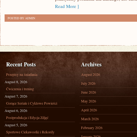
Read More ]
POSTED BY ADMIN
Recent Posts
Archives
Przepisy na śniadania
August 2026
August 8, 2026
July 2026
Ćwiczenia i trening
June 2026
August 7, 2026
May 2026
Gorące Seriale i Cyklowe Powieści
April 2026
August 6, 2026
Postprodukcja i Edycja Zdjęć
March 2026
August 5, 2026
February 2026
Sportowe Ciekawostki i Rekordy
January 2026