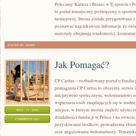
Polecamy Kariera i Biznes w E-sporcie i Po
to portal tematyczny poświęcony e-sportow
turniejowej. Strona została przygotowana 
poznawać najciekawsze informacje ze świa
materiały obejmują wiadomości, komentarz
POSTED BY ADMIN
Jak Pomagać?
CP Caritas – rozbudowany portal o fundac
pomaganiu CP Caritas to obszerny serwis 
inicjatywom społecznym, wolontariatowi 
wspierania osób znajdujących się w trudnej 
miejsce, w którym można znaleźć użyteczn
JULY - 11 - 2026
działalności fundacji w Polsce i na świec
ON
COMMENTS OFF
pozyskiwania środków, prowadzenia zbiór
JAK
oraz angażowania wolontariuszy. Tematyk
POMAGAĆ?