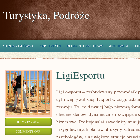
Turystyka, Podróże
STRONA GŁÓWNA
SPIS TREŚCI
BLOG INTERNETOWY
ARCHIWUM
TA
LigiEsportu
Ligi e-sportu – rozbudowany przewodnik po
cyfrowej rywalizacji E-sport w ciągu ostat
rozwoju. To, co dawniej było niszową for
obecnie stanowi dynamicznie rozwijające s
biznesowe. Profesjonalni zawodnicy trenuj
JULY - 12 - 2026
przygotowanych planów, drużyny zatrudnia
ON
COMMENTS OFF
psychologów, a największe turnieje przyci
LIGIESPORTU