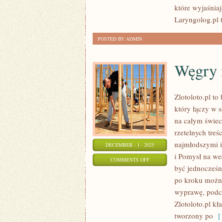
NEUROCHIRURGIA
które wyjaśniaj
Laryngolog.pl 
POSTED BY ADMIN
Węgry 
Zlotoloto.pl t
który łączy w 
na całym świec
rzetelnych tre
najmłodszymi i
DECEMBER - 1 - 2025
i Pomysł na we
ON
COMMENTS OFF
być jednocześn
WĘGRY
po kroku możn
I
wyprawę, podcz
FRANCJA
Zlotoloto.pl kł
tworzony po
[ 