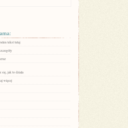
ama:
ełen tekst tutaj
szczegóły
teraz
się, jak to działa
aj więcej