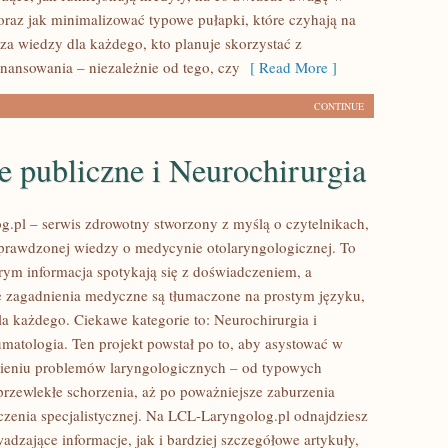
raz jak minimalizować typowe pułapki, które czyhają na
aza wiedzy dla każdego, kto planuje skorzystać z
nansowania – niezależnie od tego, czy
[ Read More ]
CONTINUE
 publiczne i Neurochirurgia
.pl – serwis zdrowotny stworzony z myślą o czytelnikach,
sprawdzonej wiedzy o medycynie otolaryngologicznej. To
rym informacja spotykają się z doświadczeniem, a
 zagadnienia medyczne są tłumaczone na prostym języku,
a każdego. Ciekawe kategorie to: Neurochirurgia i
umatologia. Ten projekt powstał po to, aby asystować w
ieniu problemów laryngologicznych – od typowych
 przewlekłe schorzenia, aż po poważniejsze zaburzenia
zenia specjalistycznej. Na LCL-Laryngolog.pl odnajdziesz
dzające informacje, jak i bardziej szczegółowe artykuły,