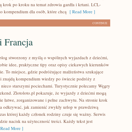
ą krok po kroku na temat zdrowia gardła i krtani. LCL-
to kompendium dla osób, które chcą
[ Read More ]
CONTINUE
i Francja
o blog stworzony z myślą o wspólnych wyjazdach z dziećmi,
sobie idee, praktyczne tipy oraz opisy ciekawych kierunków
ie. To miejsce, gdzie podróżujące małżeństwa szukające
ści znajdą kompendium wiedzy po świecie podróży z
 nieco starszymi pociechami. Turystycznie polecamy Węgry
ekend. Zlotoloto.pl pokazuje, że wyjazdy z dziećmi mogą
ie łatwe, zorganizowane i pełne zachwytu. Na stronie krok
a odkrywać, jak zamienić zwykły urlop w prawdziwą
as której każdy członek rodziny czuje się ważny. Serwis
adzie nacisk na użyteczność treści. Każdy tekst jest
Read More ]