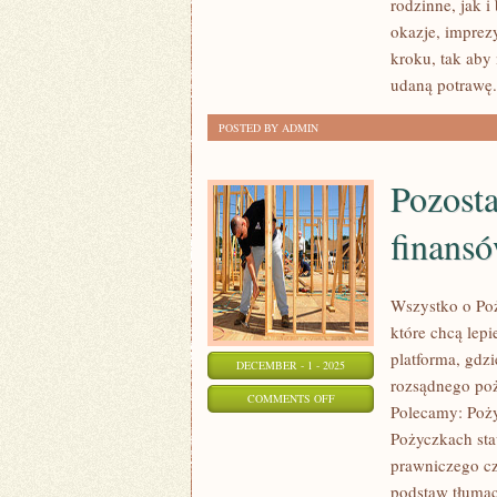
rodzinne, jak 
BEZGLUTENOWE
okazje, imprez
I
kroku, tak aby
WARZYWA
udaną potrawę.
POSTED BY ADMIN
Pozosta
finans
Wszystko o Poż
które chcą lep
platforma, gdz
DECEMBER - 1 - 2025
rozsądnego poż
ON
COMMENTS OFF
Polecamy: Poży
POZOSTAŁE
Pożyczkach sta
PUBLIKACJE
prawniczego cz
I
podstaw tłumac