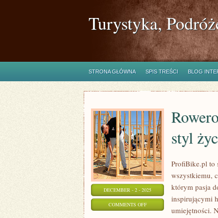
Turystyka, Podróż
STRONA GŁÓWNA
SPIS TREŚCI
BLOG INT
Rowero
styl życ
ProfiBike.pl t
wszystkiemu, c
którym pasja d
DECEMBER - 2 - 2025
inspirującymi 
ON
COMMENTS OFF
umiejętności. N
ROWEROWE