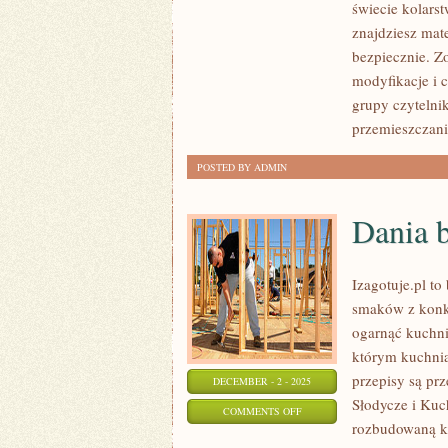
świecie kolarst
DIY
znajdziesz mate
I
bezpiecznie. Z
ROWER
modyfikacje i c
A
grupy czytelni
ZDROWY
przemieszczania
STYL
POSTED BY ADMIN
ŻYCIA
Dania 
Izagotuje.pl t
smaków z konk
ogarnąć kuchni
którym kuchnia 
przepisy są pr
DECEMBER - 2 - 2025
Słodycze i Kuch
ON
COMMENTS OFF
rozbudowaną ko
DANIA