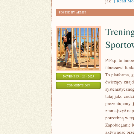
jak
[ Read Mor
POSTED BY ADMIN
Trenin
Sporto
PT6.pl to innow
fitnessowi fun
To platforma, 
NOVEMBER - 29 - 2025
ćwiczący znajd
ON
COMMENTS OFF
systematyczneg
TRENING
tutaj jako codz
W
prezentujemy, 
DOMU
zmniejszyć napi
I
potrzebną w ty
MINDSET
Zapobieganie K
SPORTOWCA
aktywność przed