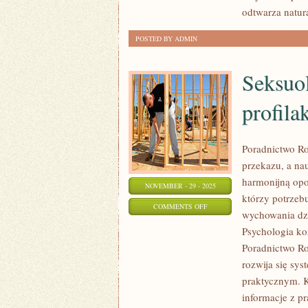
odtwarza natur
POSTED BY ADMIN
Seksuol
profila
Poradnictwo Ro
przekazu, a nau
harmonijną opo
NOVEMBER - 29 - 2025
którzy potrzeb
ON
COMMENTS OFF
wychowania dzi
SEKSUOLOGIA
Psychologia ko
I
Poradnictwo Ro
ZDROWIE
rozwija się sy
PSYCHICZNE
praktycznym. K
I
informacje z 