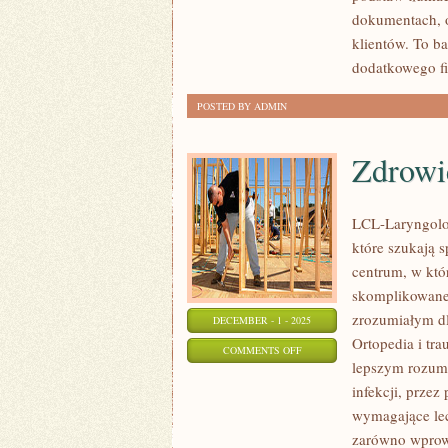
HISTORIA
dokumentach, o
FINANSÓW
klientów. To b
I
dodatkowego fi
BANKOWOŚCI
POSTED BY ADMIN
Zdrowie
LCL-Laryngolog
które szukają 
centrum, w któ
skomplikowane
zrozumiałym dl
DECEMBER - 1 - 2025
Ortopedia i tra
ON
COMMENTS OFF
lepszym rozum
ZDROWIE
infekcji, przez
PUBLICZNE
wymagające lec
I
zarówno wprowa