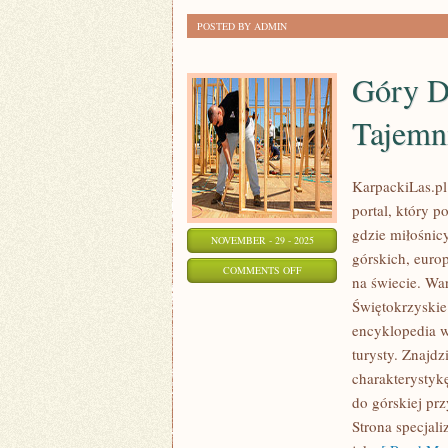
POSTED BY ADMIN
Góry D
Tajemn
KarpackiLas.pl 
portal, który p
gdzie miłośnic
NOVEMBER - 29 - 2025
górskich, euro
ON
COMMENTS OFF
na świecie. Wa
GÓRY
Świętokrzyskie
DYNARSKIE
encyklopedia w
–
turysty. Znajdz
BAŁKAŃSKA
charakterystyk
TAJEMNICA
do górskiej prz
Strona specjali