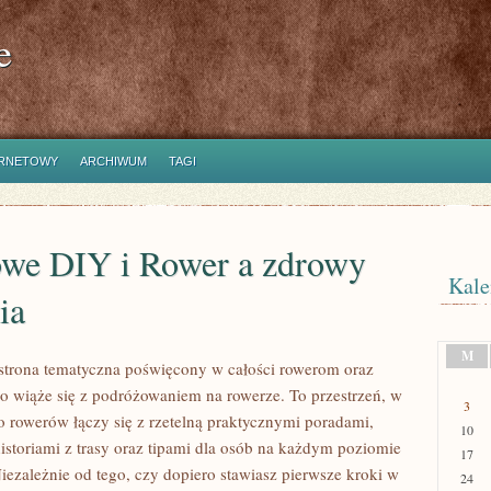
e
ERNETOWY
ARCHIWUM
TAGI
we DIY i Rower a zdrowy
Kale
ia
M
o strona tematyczna poświęcony w całości rowerom oraz
o wiąże się z podróżowaniem na rowerze. To przestrzeń, w
3
o rowerów łączy się z rzetelną praktycznymi poradami,
10
historiami z trasy oraz tipami dla osób na każdym poziomie
17
iezależnie od tego, czy dopiero stawiasz pierwsze kroki w
24