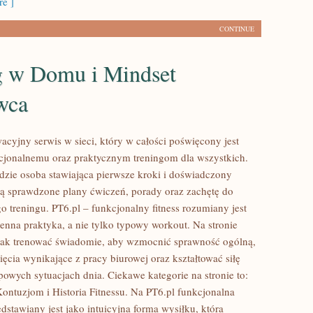
e ]
CONTINUE
g w Domu i Mindset
wca
acyjny serwis w sieci, który w całości poświęcony jest
kcjonalnemu oraz praktycznym treningom dla wszystkich.
gdzie osoba stawiająca pierwsze kroki i doświadczony
ą sprawdzone plany ćwiczeń, porady oraz zachętę do
o treningu. PT6.pl – funkcjonalny fitness rozumiany jest
ienna praktyka, a nie tylko typowy workout. Na stronie
jak trenować świadomie, aby wzmocnić sprawność ogólną,
ęcia wynikające z pracy biurowej oraz kształtować siłę
powych sytuacjach dnia. Ciekawe kategorie na stronie to:
ontuzjom i Historia Fitnessu. Na PT6.pl funkcjonalna
stawiany jest jako intuicyjna forma wysiłku, która