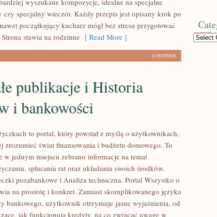
i bardziej wyszukane kompozycje, idealne na specjalne
y czy specjalny wieczór. Każdy przepis jest opisany krok po
Cate
 nawet początkujący kucharz mógł bez stresu przygotować
 Strona stawia na rodzinne
[ Read More ]
Categories
CONTINUE
łe publikacje i Historia
ów i bankowości
yczkach to portal, który powstał z myślą o użytkownikach,
iej zrozumieć świat finansowania i budżetu domowego. To
ie w jednym miejscu zebrano informacje na temat
yczania, spłacania rat oraz układania swoich środków.
czki pozabankowe i Analiza techniczna. Portal Wszystko o
wia na prostotę i konkret. Zamiast skomplikowanego języka
y bankowego, użytkownik otrzymuje jasne wyjaśnienia, od
zące, jak funkcjonują kredyty, na co zwracać uwagę w