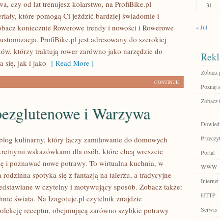
wa, czy od lat trenujesz kolarstwo, na ProfiBike.pl
31
riały, które pomogą Ci jeździć bardziej świadomie i
obacz koniecznie Rowerowe trendy i nowości i Rowerowe
« Jul
ustomizacja. ProfiBike.pl jest adresowany do szerokiej
ków, którzy traktują rower zarówno jako narzędzie do
Rekl
 się, jak i jako
[ Read More ]
Zobacz p
CONTINUE
Poznaj 
Zobacz 
bezglutenowe i Warzywa
Dowiedz 
Przeczyt
o blog kulinarny, który łączy zamiłowanie do domowych
retnymi wskazówkami dla osób, które chcą wreszcie
Portal
ę i poznawać nowe potrawy. To wirtualna kuchnia, w
WWW
rodzinna spotyka się z fantazją na talerzu, a tradycyjne
Internet
zedstawiane w czytelny i motywujący sposób. Zobacz także:
HTTP
nie świata. Na Izagotuje.pl czytelnik znajdzie
lekcję receptur, obejmującą zarówno szybkie potrawy
Serwis