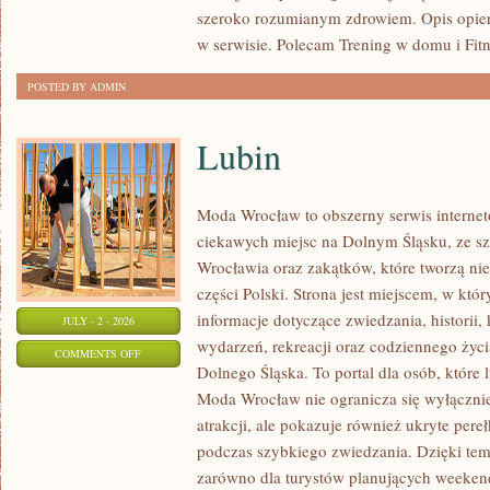
szeroko rozumianym zdrowiem. Opis opier
w serwisie. Polecam Trening w domu i Fitn
POSTED BY ADMIN
Lubin
Moda Wrocław to obszerny serwis intern
ciekawych miejsc na Dolnym Śląsku, ze 
Wrocławia oraz zakątków, które tworzą nie
części Polski. Strona jest miejscem, w kt
informacje dotyczące zwiedzania, historii, 
JULY - 2 - 2026
wydarzeń, rekreacji oraz codziennego życi
ON
COMMENTS OFF
Dolnego Śląska. To portal dla osób, które 
LUBIN
Moda Wrocław nie ogranicza się wyłącznie
atrakcji, ale pokazuje również ukryte pere
podczas szybkiego zwiedzania. Dzięki te
zarówno dla turystów planujących weekend