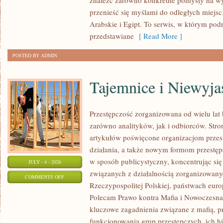
znaleźć zarówno konkretne pomysły na wyj
przenieść się myślami do odległych miejs
Arabskie i Egipt. To serwis, w którym podr
przedstawiane
[ Read More ]
POSTED BY ADMIN
Tajemnice i Niewyj
Przestępczość zorganizowana od wielu lat
zarówno analityków, jak i odbiorców. Str
artykułów poświęcone organizacjom przes
działania, a także nowym formom przestępc
w sposób publicystyczny, koncentrując się
JULY - 4 - 2026
związanych z działalnością zorganizowany
ON
COMMENTS OFF
Rzeczypospolitej Polskiej, państwach euro
TAJEMNICE
Polecam Prawo kontra Mafia i Nowoczesna 
I
kluczowe zagadnienia związane z mafią, p
NIEWYJAŚNIONE
funkcjonowania grup przestępczych, ich hi