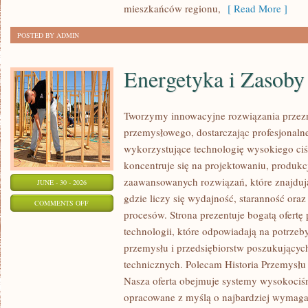
mieszkańców regionu,
[ Read More ]
POSTED BY ADMIN
Energetyka i Zasoby
Tworzymy innowacyjne rozwiązania przezn
przemysłowego, dostarczając profesjonaln
wykorzystujące technologię wysokiego ciś
koncentruje się na projektowaniu, produkc
zaawansowanych rozwiązań, które znajduj
JUNE - 30 - 2026
gdzie liczy się wydajność, staranność o
ON
COMMENTS OFF
procesów. Strona prezentuje bogatą ofertę
ENERGETYKA
technologii, które odpowiadają na potrzeb
I
przemysłu i przedsiębiorstw poszukujący
ZASOBY
technicznych. Polecam Historia Przemysłu 
Nasza oferta obejmuje systemy wysokociśn
opracowane z myślą o najbardziej wymaga