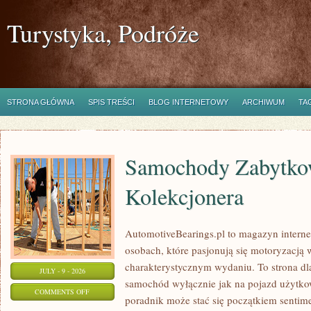
Turystyka, Podróże
STRONA GŁÓWNA
SPIS TREŚCI
BLOG INTERNETOWY
ARCHIWUM
TA
Samochody Zabytkow
Kolekcjonera
AutomotiveBearings.pl to magazyn intern
osobach, które pasjonują się motoryzacją w
charakterystycznym wydaniu. To strona dla
JULY - 9 - 2026
samochód wyłącznie jak na pojazd użytkow
ON
COMMENTS OFF
poradnik może stać się początkiem sentime
SAMOCHODY