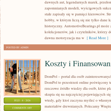
dawnych aut, legendarnych marek, przeło
ZABYTKOWE
zapomnianych modeli, wyścigowych sukce
–
stałe zapisały się w pamięci kierowców. St
PORADNIKI
hobby, w którym liczą się nie tylko dane 
KOLEKCJONERA
historyczny. AutomotiveBearings.pl może
kolekcjonerów, jak i czytelników, którzy 
dawna motoryzacja ma w
[ Read More ]
POSTED BY ADMIN
Koszty i Finansowan
DomPol – portal dla osób zainteresowan
DomPol to przestrzeń online poświęcony 
rzeczowe źródło wiedzy dla osób, które p
skupia się na najczęściej pojawiających się
wtedy, gdy ktoś zaczyna myśleć o włas
JULY - 8 - 2026
materiałów drewnianych. Polecamy Wnętrz
ON
COMMENTS OFF