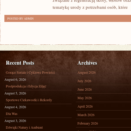
związane z regeneracją skóry, włosów oraz 
tematykę urody z potrzebami osób, które
[
POSTED BY ADMIN
Recent Posts
Archives
Gorące Seriale i Cyklowe Powieści
August 2026
August 6, 2026
July 2026
Postprodukcja i Edycja Zdjęć
June 2026
August 5, 2026
May 2026
Sportowe Ciekawostki i Rekordy
April 2026
August 4, 2026
Dla Was
March 2026
August 3, 2026
February 2026
Dźwięki Natury i Ambient