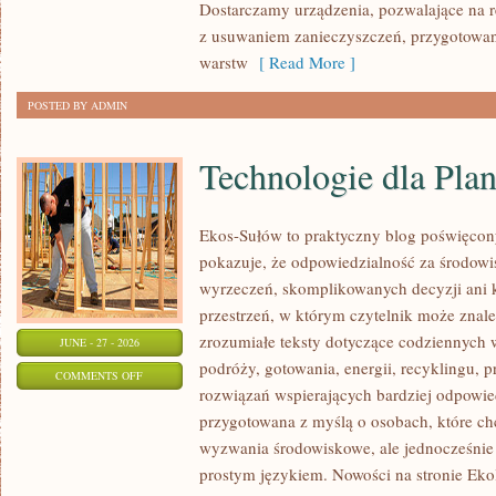
Dostarczamy urządzenia, pozwalające na r
z usuwaniem zanieczyszczeń, przygotowan
warstw
[ Read More ]
POSTED BY ADMIN
Technologie dla Plan
Ekos-Sułów to praktyczny blog poświęcon
pokazuje, że odpowiedzialność za środowi
wyrzeczeń, skomplikowanych decyzji ani 
przestrzeń, w którym czytelnik może znal
zrozumiałe teksty dotyczące codziennyc
JUNE - 27 - 2026
podróży, gotowania, energii, recyklingu, 
ON
COMMENTS OFF
rozwiązań wspierających bardziej odpowiedz
TECHNOLOGIE
przygotowana z myślą o osobach, które c
DLA
wyzwania środowiskowe, ale jednocześnie 
PLANETY
prostym językiem. Nowości na stronie Eko