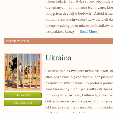
i Konstrukcje. Tematyka strony obejmuje
KOSZTY
drewnianych, jak i pytania techniczne, kt
I
podjęciem decyzji o budowie. Dzięki te
FINANSOWANIE
poradnikiem dla inwestorów, właścicieli d
przeprowadzkę poza miasto, miłośników n
wszystkich, którzy
[ Read More ]
POSTED BY ADMIN
Ukraina
Cherrish to ciekawa przestrzeń dla osób, któ
chcą poznawać piękne zakątki bez pośpiech
na nowe doświadczenia. To portal o podró
zarówno osoby planujące krótki city break,
lubią czytać o świecie, kulturach, atrakcjac
JULY - 6 - 2026
codzienności różnych krajów. Strona łączy
ON
COMMENTS OFF
lekkim, przystępnym sposobem opowiadan
UKRAINA