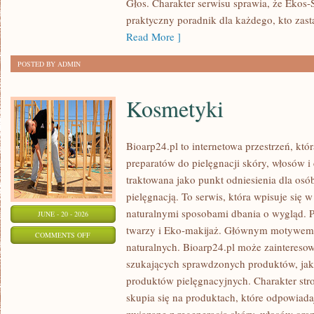
Głos. Charakter serwisu sprawia, że Ekos
praktyczny poradnik dla każdego, kto zasta
Read More ]
POSTED BY ADMIN
Kosmetyki
Bioarp24.pl to internetowa przestrzeń, któ
preparatów do pielęgnacji skóry, włosów i 
traktowana jako punkt odniesienia dla osób
pielęgnacją. To serwis, która wpisuje się 
naturalnymi sposobami dbania o wygląd. P
JUNE - 20 - 2026
twarzy i Eko-makijaż. Głównym motywem 
ON
COMMENTS OFF
naturalnych. Bioarp24.pl może zainteres
KOSMETYKI
szukających sprawdzonych produktów, jak 
produktów pielęgnacyjnych. Charakter str
skupia się na produktach, które odpowiad