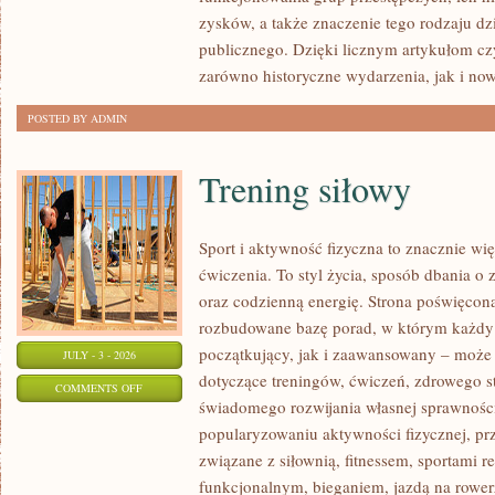
SPRAWY
zysków, a także znaczenie tego rodzaju dz
publicznego. Dzięki licznym artykułom cz
zarówno historyczne wydarzenia, jak i no
POSTED BY ADMIN
Trening siłowy
Sport i aktywność fizyczna to znacznie wię
ćwiczenia. To styl życia, sposób dbania o
oraz codzienną energię. Strona poświęcona
rozbudowane bazę porad, w którym każdy
początkujący, jak i zaawansowany – może 
JULY - 3 - 2026
dotyczące treningów, ćwiczeń, zdrowego st
ON
COMMENTS OFF
świadomego rozwijania własnej sprawności
TRENING
popularyzowaniu aktywności fizycznej, pr
SIŁOWY
związane z siłownią, fitnessem, sportami r
funkcjonalnym, bieganiem, jazdą na rowerz