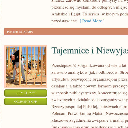
znaleźć zarówno konkretne pomysły na wyj
przenieść się myślami do odległych miejs
Arabskie i Egipt. To serwis, w którym podr
przedstawiane
[ Read More ]
POSTED BY ADMIN
Tajemnice i Niewyj
Przestępczość zorganizowana od wielu lat
zarówno analityków, jak i odbiorców. Str
artykułów poświęcone organizacjom przes
działania, a także nowym formom przestępc
w sposób publicystyczny, koncentrując się
JULY - 4 - 2026
związanych z działalnością zorganizowany
ON
COMMENTS OFF
Rzeczypospolitej Polskiej, państwach euro
TAJEMNICE
Polecam Prawo kontra Mafia i Nowoczesna 
I
kluczowe zagadnienia związane z mafią, p
NIEWYJAŚNIONE
funkcjonowania grup przestępczych, ich hi