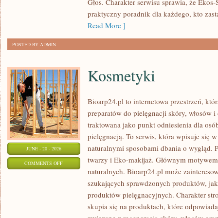
Głos. Charakter serwisu sprawia, że Ekos
praktyczny poradnik dla każdego, kto zasta
Read More ]
POSTED BY ADMIN
Kosmetyki
Bioarp24.pl to internetowa przestrzeń, któ
preparatów do pielęgnacji skóry, włosów i 
traktowana jako punkt odniesienia dla osób
pielęgnacją. To serwis, która wpisuje się 
naturalnymi sposobami dbania o wygląd. P
JUNE - 20 - 2026
twarzy i Eko-makijaż. Głównym motywem 
ON
COMMENTS OFF
naturalnych. Bioarp24.pl może zainteres
KOSMETYKI
szukających sprawdzonych produktów, jak 
produktów pielęgnacyjnych. Charakter str
skupia się na produktach, które odpowiad