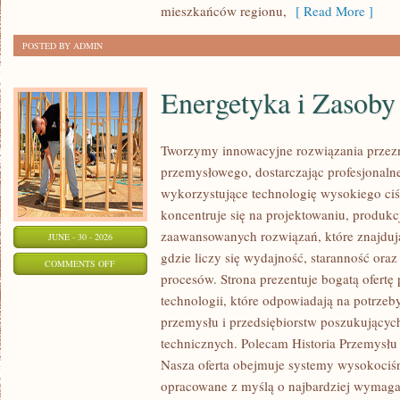
mieszkańców regionu,
[ Read More ]
POSTED BY ADMIN
Energetyka i Zasoby
Tworzymy innowacyjne rozwiązania przezn
przemysłowego, dostarczając profesjonaln
wykorzystujące technologię wysokiego ciś
koncentruje się na projektowaniu, produkc
zaawansowanych rozwiązań, które znajduj
JUNE - 30 - 2026
gdzie liczy się wydajność, staranność o
ON
COMMENTS OFF
procesów. Strona prezentuje bogatą ofertę
ENERGETYKA
technologii, które odpowiadają na potrzeb
I
przemysłu i przedsiębiorstw poszukujący
ZASOBY
technicznych. Polecam Historia Przemysłu 
Nasza oferta obejmuje systemy wysokociśn
opracowane z myślą o najbardziej wymaga