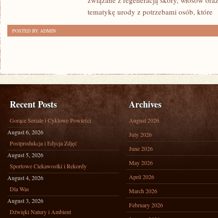
związane z regeneracją skóry, włosów oraz 
tematykę urody z potrzebami osób, które
[
POSTED BY ADMIN
Recent Posts
Archives
Gorące Seriale i Cyklowe Powieści
August 2026
August 6, 2026
July 2026
Postprodukcja i Edycja Zdjęć
June 2026
August 5, 2026
May 2026
Sportowe Ciekawostki i Rekordy
April 2026
August 4, 2026
Dla Was
March 2026
August 3, 2026
February 2026
Dźwięki Natury i Ambient