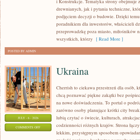
i Konstrukcje. Tematyka strony obejmuje
KOSZTY
drewnianych, jak i pytania techniczne, kt
I
podjęciem decyzji o budowie. Dzięki te
FINANSOWANIE
poradnikiem dla inwestorów, właścicieli d
przeprowadzkę poza miasto, miłośników n
wszystkich, którzy
[ Read More ]
POSTED BY ADMIN
Ukraina
Cherrish to ciekawa przestrzeń dla osób, któ
chcą poznawać piękne zakątki bez pośpiech
na nowe doświadczenia. To portal o podró
zarówno osoby planujące krótki city break,
lubią czytać o świecie, kulturach, atrakcjac
JULY - 6 - 2026
codzienności różnych krajów. Strona łączy
ON
COMMENTS OFF
lekkim, przystępnym sposobem opowiadan
UKRAINA