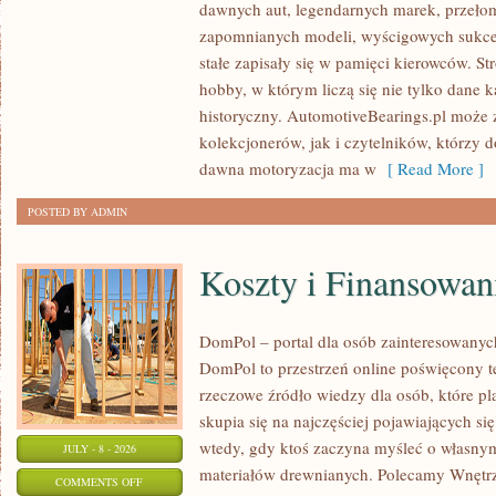
dawnych aut, legendarnych marek, przeło
ZABYTKOWE
zapomnianych modeli, wyścigowych sukce
–
stałe zapisały się w pamięci kierowców. St
PORADNIKI
hobby, w którym liczą się nie tylko dane 
KOLEKCJONERA
historyczny. AutomotiveBearings.pl może
kolekcjonerów, jak i czytelników, którzy 
dawna motoryzacja ma w
[ Read More ]
POSTED BY ADMIN
Koszty i Finansowan
DomPol – portal dla osób zainteresowan
DomPol to przestrzeń online poświęcony 
rzeczowe źródło wiedzy dla osób, które p
skupia się na najczęściej pojawiających się
wtedy, gdy ktoś zaczyna myśleć o włas
JULY - 8 - 2026
materiałów drewnianych. Polecamy Wnętrz
ON
COMMENTS OFF