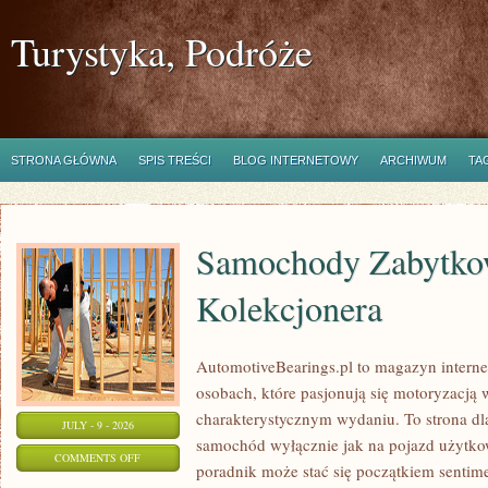
Turystyka, Podróże
STRONA GŁÓWNA
SPIS TREŚCI
BLOG INTERNETOWY
ARCHIWUM
TA
Samochody Zabytkow
Kolekcjonera
AutomotiveBearings.pl to magazyn intern
osobach, które pasjonują się motoryzacją w
charakterystycznym wydaniu. To strona dla
JULY - 9 - 2026
samochód wyłącznie jak na pojazd użytkow
ON
COMMENTS OFF
poradnik może stać się początkiem sentime
SAMOCHODY