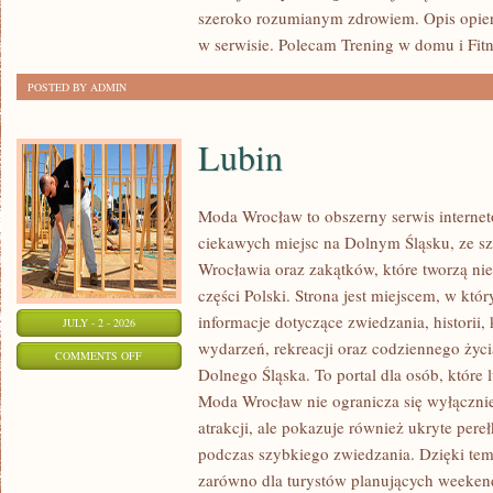
szeroko rozumianym zdrowiem. Opis opier
w serwisie. Polecam Trening w domu i Fitn
POSTED BY ADMIN
Lubin
Moda Wrocław to obszerny serwis intern
ciekawych miejsc na Dolnym Śląsku, ze 
Wrocławia oraz zakątków, które tworzą nie
części Polski. Strona jest miejscem, w kt
informacje dotyczące zwiedzania, historii, 
JULY - 2 - 2026
wydarzeń, rekreacji oraz codziennego życi
ON
COMMENTS OFF
Dolnego Śląska. To portal dla osób, które 
LUBIN
Moda Wrocław nie ogranicza się wyłącznie
atrakcji, ale pokazuje również ukryte pere
podczas szybkiego zwiedzania. Dzięki te
zarówno dla turystów planujących weekend