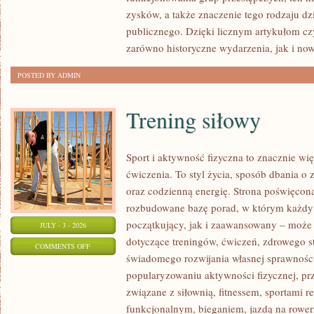
SPRAWY
zysków, a także znaczenie tego rodzaju dz
publicznego. Dzięki licznym artykułom cz
zarówno historyczne wydarzenia, jak i no
POSTED BY ADMIN
Trening siłowy
Sport i aktywność fizyczna to znacznie wię
ćwiczenia. To styl życia, sposób dbania o
oraz codzienną energię. Strona poświęcona
rozbudowane bazę porad, w którym każdy
początkujący, jak i zaawansowany – może 
JULY - 3 - 2026
dotyczące treningów, ćwiczeń, zdrowego st
ON
COMMENTS OFF
świadomego rozwijania własnej sprawności
TRENING
popularyzowaniu aktywności fizycznej, pr
SIŁOWY
związane z siłownią, fitnessem, sportami r
funkcjonalnym, bieganiem, jazdą na rowerz