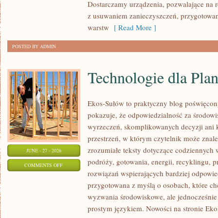
Dostarczamy urządzenia, pozwalające na r
z usuwaniem zanieczyszczeń, przygotowan
warstw
[ Read More ]
POSTED BY ADMIN
Technologie dla Plan
Ekos-Sułów to praktyczny blog poświęcon
pokazuje, że odpowiedzialność za środowi
wyrzeczeń, skomplikowanych decyzji ani 
przestrzeń, w którym czytelnik może znal
zrozumiałe teksty dotyczące codziennyc
JUNE - 27 - 2026
podróży, gotowania, energii, recyklingu, 
ON
COMMENTS OFF
rozwiązań wspierających bardziej odpowiedz
TECHNOLOGIE
przygotowana z myślą o osobach, które c
DLA
wyzwania środowiskowe, ale jednocześnie 
PLANETY
prostym językiem. Nowości na stronie Eko