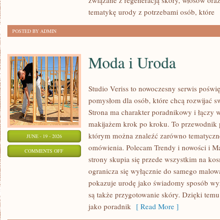
związane z regeneracją skóry, włosów oraz 
tematykę urody z potrzebami osób, które
[
POSTED BY ADMIN
Moda i Uroda
Studio Veriss to nowoczesny serwis pośw
pomysłom dla osób, które chcą rozwijać s
Strona ma charakter poradnikowy i łączy 
makijażem krok po kroku. To przewodnik
którym można znaleźć zarówno tematyczne 
JUNE - 19 - 2026
omówienia. Polecam Trendy i nowości i M
ON
COMMENTS OFF
strony skupia się przede wszystkim na ko
MODA
ogranicza się wyłącznie do samego malowa
I
pokazuje urodę jako świadomy sposób wyr
URODA
są także przygotowanie skóry. Dzięki tem
jako poradnik
[ Read More ]