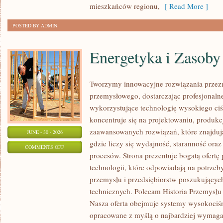
mieszkańców regionu,
[ Read More ]
POSTED BY ADMIN
Energetyka i Zasoby
Tworzymy innowacyjne rozwiązania przezn
przemysłowego, dostarczając profesjonaln
wykorzystujące technologię wysokiego ciś
koncentruje się na projektowaniu, produkc
zaawansowanych rozwiązań, które znajduj
JUNE - 30 - 2026
gdzie liczy się wydajność, staranność o
ON
COMMENTS OFF
procesów. Strona prezentuje bogatą ofertę
ENERGETYKA
technologii, które odpowiadają na potrzeb
I
przemysłu i przedsiębiorstw poszukujący
ZASOBY
technicznych. Polecam Historia Przemysłu 
Nasza oferta obejmuje systemy wysokociśn
opracowane z myślą o najbardziej wymaga