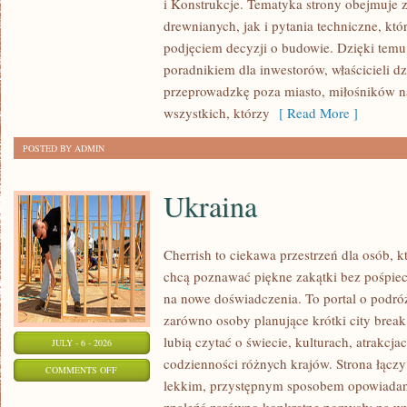
i Konstrukcje. Tematyka strony obejmuje
KOSZTY
drewnianych, jak i pytania techniczne, kt
I
podjęciem decyzji o budowie. Dzięki te
FINANSOWANIE
poradnikiem dla inwestorów, właścicieli d
przeprowadzkę poza miasto, miłośników n
wszystkich, którzy
[ Read More ]
POSTED BY ADMIN
Ukraina
Cherrish to ciekawa przestrzeń dla osób, któ
chcą poznawać piękne zakątki bez pośpiech
na nowe doświadczenia. To portal o podró
zarówno osoby planujące krótki city break,
lubią czytać o świecie, kulturach, atrakcjac
JULY - 6 - 2026
codzienności różnych krajów. Strona łączy
ON
COMMENTS OFF
lekkim, przystępnym sposobem opowiadan
UKRAINA