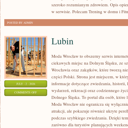
szeroko rozumianym zdrowiem. Opis opier
w serwisie. Polecam Trening w domu i Fitn
POSTED BY ADMIN
Lubin
Moda Wrocław to obszerny serwis intern
ciekawych miejsc na Dolnym Śląsku, ze 
Wrocławia oraz zakątków, które tworzą nie
części Polski. Strona jest miejscem, w kt
informacje dotyczące zwiedzania, historii, 
JULY - 2 - 2026
wydarzeń, rekreacji oraz codziennego życi
ON
COMMENTS OFF
Dolnego Śląska. To portal dla osób, które 
LUBIN
Moda Wrocław nie ogranicza się wyłącznie
atrakcji, ale pokazuje również ukryte pere
podczas szybkiego zwiedzania. Dzięki te
zarówno dla turystów planujących weekend