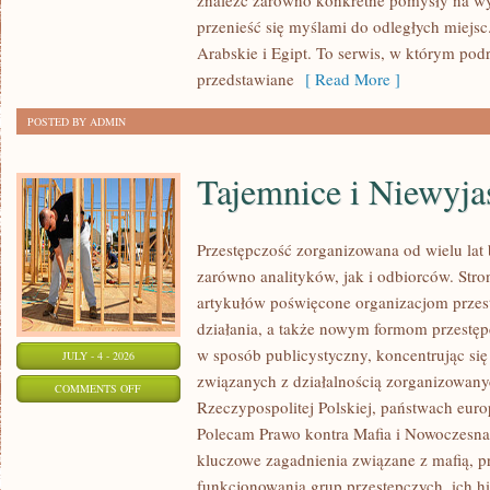
znaleźć zarówno konkretne pomysły na wyj
przenieść się myślami do odległych miejs
Arabskie i Egipt. To serwis, w którym podr
przedstawiane
[ Read More ]
POSTED BY ADMIN
Tajemnice i Niewyj
Przestępczość zorganizowana od wielu lat
zarówno analityków, jak i odbiorców. Str
artykułów poświęcone organizacjom przes
działania, a także nowym formom przestępc
w sposób publicystyczny, koncentrując się
JULY - 4 - 2026
związanych z działalnością zorganizowany
ON
COMMENTS OFF
Rzeczypospolitej Polskiej, państwach euro
TAJEMNICE
Polecam Prawo kontra Mafia i Nowoczesna 
I
kluczowe zagadnienia związane z mafią, p
NIEWYJAŚNIONE
funkcjonowania grup przestępczych, ich hi