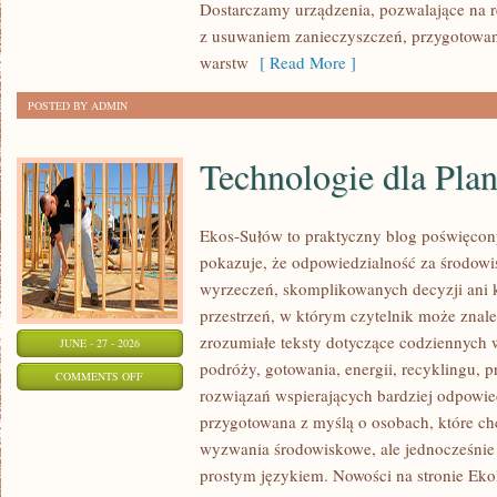
Dostarczamy urządzenia, pozwalające na r
z usuwaniem zanieczyszczeń, przygotowan
warstw
[ Read More ]
POSTED BY ADMIN
Technologie dla Plan
Ekos-Sułów to praktyczny blog poświęcon
pokazuje, że odpowiedzialność za środowi
wyrzeczeń, skomplikowanych decyzji ani 
przestrzeń, w którym czytelnik może znal
zrozumiałe teksty dotyczące codziennyc
JUNE - 27 - 2026
podróży, gotowania, energii, recyklingu, 
ON
COMMENTS OFF
rozwiązań wspierających bardziej odpowiedz
TECHNOLOGIE
przygotowana z myślą o osobach, które c
DLA
wyzwania środowiskowe, ale jednocześnie 
PLANETY
prostym językiem. Nowości na stronie Eko