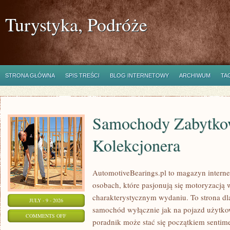
Turystyka, Podróże
STRONA GŁÓWNA
SPIS TREŚCI
BLOG INTERNETOWY
ARCHIWUM
TA
Samochody Zabytkow
Kolekcjonera
AutomotiveBearings.pl to magazyn intern
osobach, które pasjonują się motoryzacją w
charakterystycznym wydaniu. To strona dla
JULY - 9 - 2026
samochód wyłącznie jak na pojazd użytkow
ON
COMMENTS OFF
poradnik może stać się początkiem sentime
SAMOCHODY