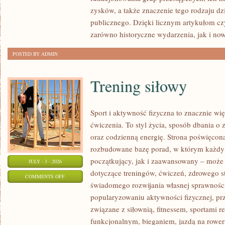
SPRAWY
zysków, a także znaczenie tego rodzaju dz
publicznego. Dzięki licznym artykułom cz
zarówno historyczne wydarzenia, jak i no
POSTED BY ADMIN
Trening siłowy
Sport i aktywność fizyczna to znacznie wię
ćwiczenia. To styl życia, sposób dbania o
oraz codzienną energię. Strona poświęcona
rozbudowane bazę porad, w którym każdy
początkujący, jak i zaawansowany – może 
JULY - 3 - 2026
dotyczące treningów, ćwiczeń, zdrowego st
ON
COMMENTS OFF
świadomego rozwijania własnej sprawności
TRENING
popularyzowaniu aktywności fizycznej, pr
SIŁOWY
związane z siłownią, fitnessem, sportami r
funkcjonalnym, bieganiem, jazdą na rowerz