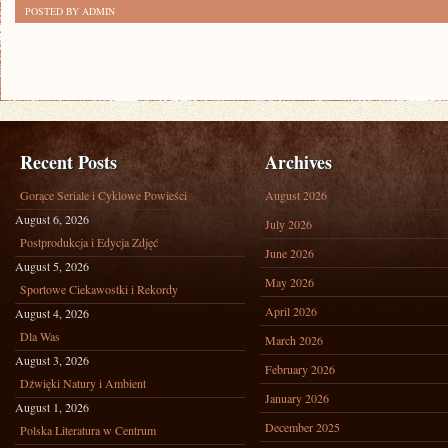
POSTED BY ADMIN
Recent Posts
Archives
Gorące Seriale i Cyklowe Powieści
August 2026
August 6, 2026
July 2026
Postprodukcja i Edycja Zdjęć
June 2026
August 5, 2026
May 2026
Sportowe Ciekawostki i Rekordy
April 2026
August 4, 2026
Dla Was
March 2026
August 3, 2026
February 2026
Dźwięki Natury i Ambient
January 2026
August 1, 2026
December 2025
Polska Literatura w Centrum