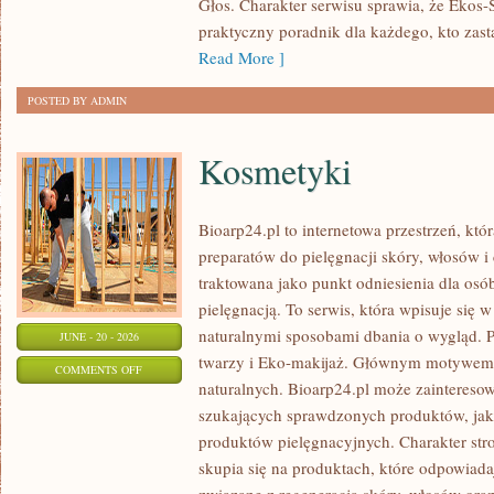
Głos. Charakter serwisu sprawia, że Ekos
praktyczny poradnik dla każdego, kto zasta
Read More ]
POSTED BY ADMIN
Kosmetyki
Bioarp24.pl to internetowa przestrzeń, któ
preparatów do pielęgnacji skóry, włosów i 
traktowana jako punkt odniesienia dla osób
pielęgnacją. To serwis, która wpisuje się 
naturalnymi sposobami dbania o wygląd. P
JUNE - 20 - 2026
twarzy i Eko-makijaż. Głównym motywem 
ON
COMMENTS OFF
naturalnych. Bioarp24.pl może zainteres
KOSMETYKI
szukających sprawdzonych produktów, jak 
produktów pielęgnacyjnych. Charakter str
skupia się na produktach, które odpowiad