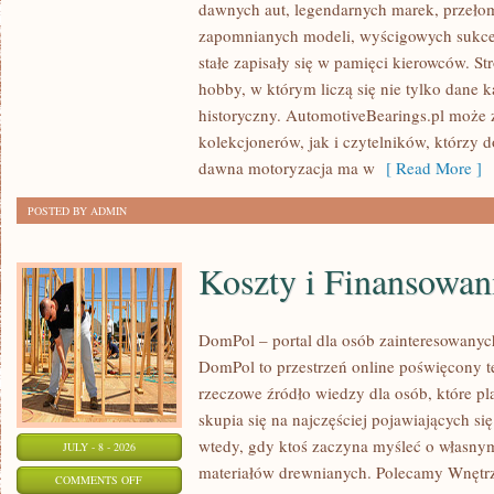
dawnych aut, legendarnych marek, przeło
ZABYTKOWE
zapomnianych modeli, wyścigowych sukce
–
stałe zapisały się w pamięci kierowców. St
PORADNIKI
hobby, w którym liczą się nie tylko dane 
KOLEKCJONERA
historyczny. AutomotiveBearings.pl może
kolekcjonerów, jak i czytelników, którzy 
dawna motoryzacja ma w
[ Read More ]
POSTED BY ADMIN
Koszty i Finansowan
DomPol – portal dla osób zainteresowan
DomPol to przestrzeń online poświęcony 
rzeczowe źródło wiedzy dla osób, które p
skupia się na najczęściej pojawiających się
wtedy, gdy ktoś zaczyna myśleć o włas
JULY - 8 - 2026
materiałów drewnianych. Polecamy Wnętrz
ON
COMMENTS OFF