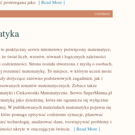
ć postrzegana jako
[ Read More ]
CONTINUE
tyka
to praktyczny serwis internetowy poświęcony matematyce,
 że świat liczb, wzorów, równań i logicznych zależności
i codzienności. Strona została stworzona z myślą o osobach,
iej rozumieć matematykę. To miejsce, w którym uczeń może
ady dotyczące zarówno podstawowych zagadnień, jak i
ansowanych tematów matematycznych. Zobacz także
matyki i Ciekawostki Matematyczne. Serwis SuperMatma.pl
ematykę jako dziedzinę, która nie ogranicza się wyłącznie
jnej. W publikowanych materiałach matematyka pojawia się
, które pomaga opisywać codzienne sytuacje, planować
ieć technologię, analizować dane, rozwiązywać problemy i
eżności ukryte w otaczającym świecie.
[ Read More ]