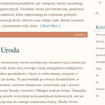
31
rawdzonych produktów, jak i drogerie, którzy poszukują
ęgnacyjnych. Charakter strony jest tematyczny, ponieważ
« Jul
produktach, które odpowiadają na codzienne potrzeby
neracją skóry, włosów oraz całego ciała. Strona zestawia
 z potrzebami osób, które
[ Read More ]
Rekl
Przeczyt
CONTINUE
Kliknij,
 Uroda
Poznaj 
Sprawdź
to nowoczesny serwis poświęcony wizażowi oraz ciekawym
Skontakt
sób, które chcą rozwijać swoje umiejętności makijażowe.
Tutaj
akter poradnikowy i łączy w sobie tematy związane z
Tu
k po kroku. To przewodnik po świecie kosmetyków, w
Tu
naleźć zarówno tematyczne zestawienia, jak i szersze
Internet
ecam Trendy i nowości i Makijaż krok po kroku. Tematyka
się przede wszystkim na kosmetykach kolorowych, ale nie
Tu
wyłącznie do samego malowania twarzy. Studio Veriss