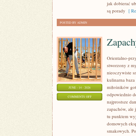
PLUS
jak dobierać u
SIZE
są porady
[ Re
POSTED BY ADMIN
Zapach
Orientalno-przy
stworzony z my
nieoczywiste sm
kulinarna baza
miłośników got
JUNE - 14 - 2026
odpowiednio do
ON
COMMENTS OFF
najprostsze da
ZAPACHY
zapachów, ale j
NISZOWE
tu punktem wyjś
domowych eksp
smakowych. Pol