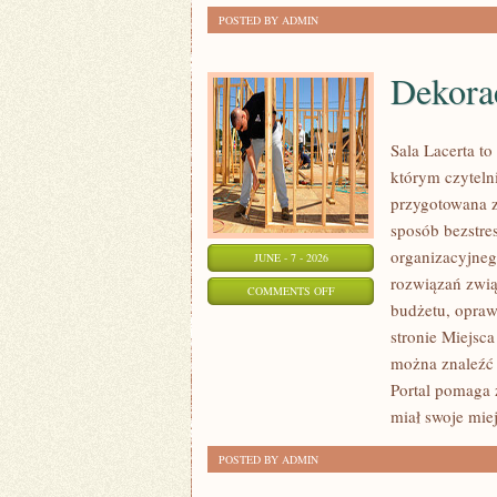
POSTED BY ADMIN
Dekorac
Sala Lacerta t
którym czyteln
przygotowana z
sposób bezstre
organizacyjneg
JUNE - 7 - 2026
rozwiązań zwią
ON
COMMENTS OFF
budżetu, opraw
DEKORACJE
stronie Miejsca
I
można znaleźć 
ARANŻACJE
Portal pomaga 
miał swoje mie
POSTED BY ADMIN