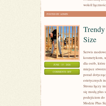
wokół łączności
POSTED BY ADMIN
Trendy
Size
Serwis modowo-
kosmetykom, u
dla osób, które
JUNE - 15 - 2026
miejsce stworz
ON
COMMENTS OFF
porad dotycząc
TRENDY
estetycznych i
I
Strona łączy in
NOWOŚCI
się modą plus
W
podejściem do 
MODZIE
Modzie Plus Si