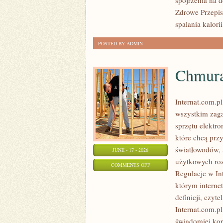
spojrzenia na 
Zdrowe Przepisy
spalania kalorii
POSTED BY ADMIN
Chmura
Internat.com.p
wszystkim zaga
sprzętu elektr
które chcą prz
światłowodów, 
JUNE - 17 - 2026
użytkowych roz
ON
COMMENTS OFF
Regulacje w Int
CHMURA
którym interne
I
definicji, czyt
PRZECHOWYWANIE
Internat.com.p
DANYCH
świadomiej kor