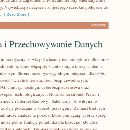
dobrze znane zagadnienia. Polecam Metody Alternatywne i
. Największą zaletą serwisu jest jego szerokie podejście do
.
[ Read More ]
CONTINUE
 i Przechowywanie Danych
l to praktyczny serwis poświęcony technologiom online oraz
dnieniom, które wiążą się z codziennym korzystaniem z
onicznego. Strona może być wygodnym miejscem dla osób,
yswoić świecie internetu, sieci bezprzewodowych,
5G, chmury, hostingu, cyberbezpieczeństwa oraz
wiązań technologicznych. Nowości na stronie: Prawo i
ernecie i Internet Radiowy i Satelitarny. To witryna, w
t zostaje pokazana w sposób przystępny. Zamiast trudnych
elnik może znaleźć tu porady, które pomagają wybrać sprzęt.
l może pełnić funkcję poradnika dla każdego, kto chce
zystać z internetu. Główna tematyka strony skupia się