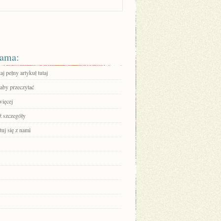
ama:
aj pełny artykuł tutaj
 aby przeczytać
więcej
 szczegóły
uj się z nami