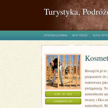
Turystyka, Podróż
STRONA GŁÓWNA
SPIS TREŚCI
BLOG INT
Kosmet
Bioarp24.pl to 
preparatów do p
traktowana jako
pielęgnacją. To
naturalnymi sp
JUNE - 20 - 2026
twarzy i Eko-
ON
COMMENTS OFF
naturalnych. B
KOSMETYKI