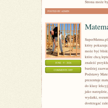
Strona może by
POSTED BY ADMIN
Matema
SuperMatma.pl 
który pokazuje,
może być blisk
które chcą lep
znaleźć przykł
JUNE - 9 - 2026
bardziej zaaw
ON
COMMENTS OFF
Podstawy Mate
MATEMATYKA
prezentuje mat
do klasy lekcy
jako narzędzie
wydatki, rozum
dostrzegać zal