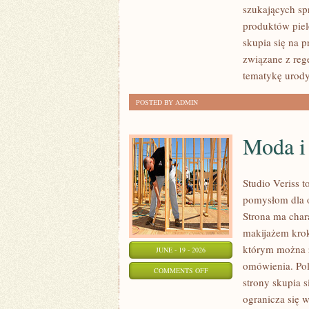
szukających sp
produktów piel
skupia się na 
związane z rege
tematykę urody
POSTED BY ADMIN
Moda i
Studio Veriss 
pomysłom dla o
Strona ma char
makijażem kro
którym można z
JUNE - 19 - 2026
omówienia. Pol
ON
COMMENTS OFF
strony skupia 
MODA
ogranicza się 
I