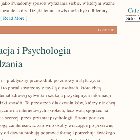
 jako świadomy sposób wyrażania siebie, w którym ważne
Cate
otowanie skóry. Dzięki temu serwis może być odbierany
 Read More ]
Categories
CONTINUE
cja i Psychologia
zania
rii – praktyczny przewodnik po zdrowym stylu życia
ii to portal stworzony z myślą o osobach, które chcą
emat zdrowej sylwetki i szukają przystępnych informacji
zki sposób. To przestrzeń dla czytelników, którzy nie chcą
ącznie na internetowych skrótach, lecz wolą spojrzeć na
ia szerzej: przez pryzmat psychologii. Strona porusza
mogą zainteresować zarówno osoby wracające po przerwie,
órzy od dawna próbują poprawić formę i potrzebują świeżego