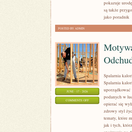
pokazuje urodę
URODA
są także przyg
jako poradnik
[
POSTED BY ADMIN
Motywa
Odchud
Spalarnia kalo
Spalarnia kalor
uporządkować t
JUNE - 17 - 2026
podanych w lud
ON
COMMENTS OFF
opierać się wył
MOTYWACJA
zdrowy styl życ
I
tematy, które 
PSYCHOLOGIA
jak i tych, kt
ODCHUDZANIA