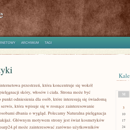
e
ERNETOWY
ARCHIWUM
TAGI
yki
Kale
internetowa przestrzeń, która koncentruje się wokół
ielęgnacji skóry, włosów i ciała. Strona może być
M
 punkt odniesienia dla osób, które interesują się świadomą
 serwis, która wpisuje się w rosnące zainteresowanie
3
osobami dbania o wygląd. Polecamy Naturalna pielęgnacja
10
makijaż. Głównym motywem strony jest świat kosmetyków
17
ioarp24.pl może zainteresować zarówno użytkowników
24