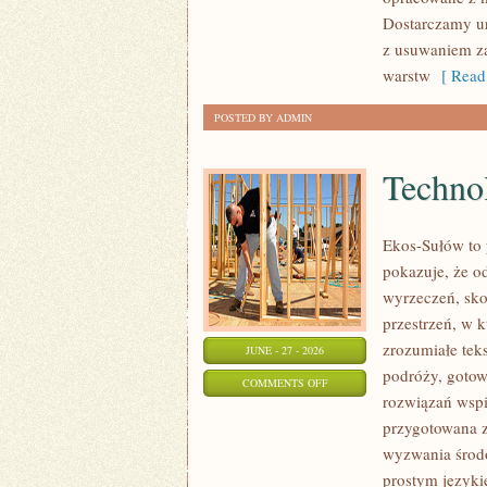
Dostarczamy ur
z usuwaniem za
warstw
[ Read
POSTED BY ADMIN
Technol
Ekos-Sułów to 
pokazuje, że o
wyrzeczeń, sko
przestrzeń, w 
zrozumiałe te
JUNE - 27 - 2026
podróży, gotow
ON
COMMENTS OFF
rozwiązań wspie
TECHNOLOGIE
przygotowana z
DLA
wyzwania środo
PLANETY
prostym języki