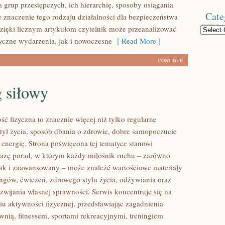
 grup przestępczych, ich hierarchię, sposoby osiągania
Cate
e znaczenie tego rodzaju działalności dla bezpieczeństwa
zięki licznym artykułom czytelnik może przeanalizować
Categories
yczne wydarzenia, jak i nowoczesne
[ Read More ]
CONTINUE
 siłowy
ść fizyczna to znacznie więcej niż tylko regularne
styl życia, sposób dbania o zdrowie, dobre samopoczucie
 energię. Strona poświęcona tej tematyce stanowi
azę porad, w którym każdy miłośnik ruchu – zarówno
jak i zaawansowany – może znaleźć wartościowe materiały
ingów, ćwiczeń, zdrowego stylu życia, odżywiania oraz
wijania własnej sprawności. Serwis koncentruje się na
u aktywności fizycznej, przedstawiając zagadnienia
wnią, fitnessem, sportami rekreacyjnymi, treningiem