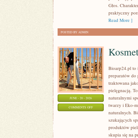
Głos. Charakte
praktyczny pora
Read More ]
POSTED BY ADMIN
Kosmet
Bioarp24.pl to 
preparatów do p
traktowana jako
pielęgnacją. To
naturalnymi sp
JUNE - 20 - 2026
twarzy i Eko-
ON
COMMENTS OFF
naturalnych. B
KOSMETYKI
szukających sp
produktów piel
skupia się na 