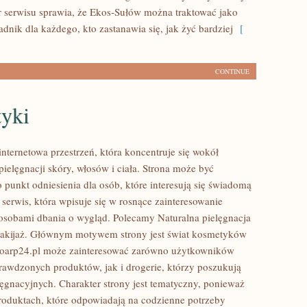
r serwisu sprawia, że Ekos-Sułów można traktować jako
dnik dla każdego, kto zastanawia się, jak żyć bardziej
[
CONTINUE
yki
internetowa przestrzeń, która koncentruje się wokół
ielęgnacji skóry, włosów i ciała. Strona może być
 punkt odniesienia dla osób, które interesują się świadomą
 serwis, która wpisuje się w rosnące zainteresowanie
osobami dbania o wygląd. Polecamy Naturalna pielęgnacja
makijaż. Głównym motywem strony jest świat kosmetyków
ioarp24.pl może zainteresować zarówno użytkowników
rawdzonych produktów, jak i drogerie, którzy poszukują
ęgnacyjnych. Charakter strony jest tematyczny, ponieważ
produktach, które odpowiadają na codzienne potrzeby