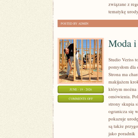
związane z rege
tematykę urody
POSTED BY ADMIN
Moda i
Studio Veriss 
pomysłom dla o
Strona ma char
makijażem kro
którym można z
JUNE - 19 - 2026
omówienia. Pol
ON
COMMENTS OFF
strony skupia 
MODA
ogranicza się 
I
pokazuje urodę
URODA
są także przyg
jako poradnik
[