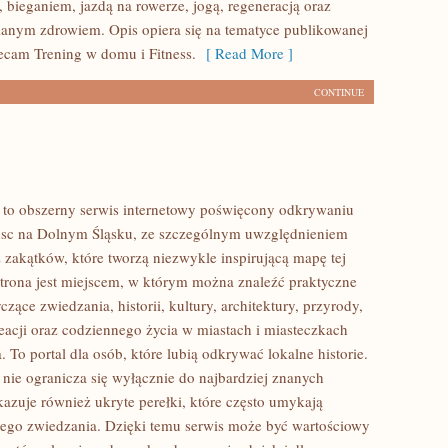
 bieganiem, jazdą na rowerze, jogą, regeneracją oraz
anym zdrowiem. Opis opiera się na tematyce publikowanej
lecam Trening w domu i Fitness.
[ Read More ]
CONTINUE
to obszerny serwis internetowy poświęcony odkrywaniu
jsc na Dolnym Śląsku, ze szczególnym uwzględnieniem
 zakątków, które tworzą niezwykle inspirującą mapę tej
 Strona jest miejscem, w którym można znaleźć praktyczne
czące zwiedzania, historii, kultury, architektury, przyrody,
eacji oraz codziennego życia w miastach i miasteczkach
 To portal dla osób, które lubią odkrywać lokalne historie.
ie ogranicza się wyłącznie do najbardziej znanych
okazuje również ukryte perełki, które często umykają
ego zwiedzania. Dzięki temu serwis może być wartościowy