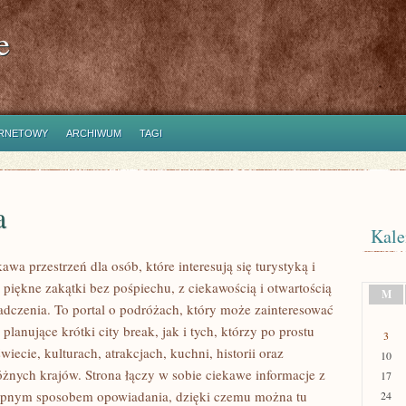
e
ERNETOWY
ARCHIWUM
TAGI
a
Kale
kawa przestrzeń dla osób, które interesują się turystyką i
piękne zakątki bez pośpiechu, z ciekawością i otwartością
M
dczenia. To portal o podróżach, który może zainteresować
lanujące krótki city break, jak i tych, którzy po prostu
3
świecie, kulturach, atrakcjach, kuchni, historii oraz
10
óżnych krajów. Strona łączy w sobie ciekawe informacje z
17
tępnym sposobem opowiadania, dzięki czemu można tu
24