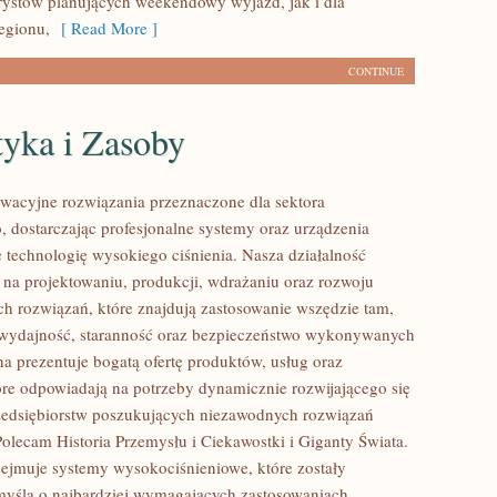
rystów planujących weekendowy wyjazd, jak i dla
egionu,
[ Read More ]
CONTINUE
tyka i Zasoby
acyjne rozwiązania przeznaczone dla sektora
 dostarczając profesjonalne systemy oraz urządzenia
 technologię wysokiego ciśnienia. Nasza działalność
ę na projektowaniu, produkcji, wdrażaniu oraz rozwoju
 rozwiązań, które znajdują zastosowanie wszędzie tam,
ę wydajność, staranność oraz bezpieczeństwo wykonywanych
na prezentuje bogatą ofertę produktów, usług oraz
tóre odpowiadają na potrzeby dynamicznie rozwijającego się
zedsiębiorstw poszukujących niezawodnych rozwiązań
Polecam Historia Przemysłu i Ciekawostki i Giganty Świata.
bejmuje systemy wysokociśnieniowe, które zostały
yślą o najbardziej wymagających zastosowaniach.