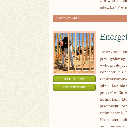
zarówno dla tu
mieszkańców r
POSTED BY ADMIN
Energe
Tworzymy innow
przemysłowego,
wykorzystujące
koncentruje si
zaawansowanych
JUNE - 30 - 2026
gdzie liczy si
ON
COMMENTS OFF
procesów. Stro
ENERGETYKA
technologii, k
I
przemysłu i pr
ZASOBY
technicznych. 
Nasza oferta o
opracowane z m