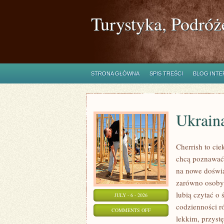
Turystyka, Podróż
STRONA GŁÓWNA
SPIS TREŚCI
BLOG INT
Ukrain
Cherrish to cie
chcą poznawać 
na nowe doświa
zarówno osoby p
lubią czytać o 
JULY - 6 - 2026
codzienności r
ON
COMMENTS OFF
lekkim, przys
UKRAINA