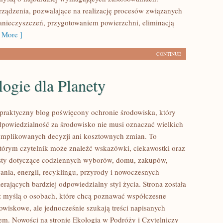
ządzenia, pozwalające na realizację procesów związanych
nieczyszczeń, przygotowaniem powierzchni, eliminacją
 More ]
CONTINUE
ogie dla Planety
praktyczny blog poświęcony ochronie środowiska, który
dpowiedzialność za środowisko nie musi oznaczać wielkich
mplikowanych decyzji ani kosztownych zmian. To
którym czytelnik może znaleźć wskazówki, ciekawostki oraz
ksty dotyczące codziennych wyborów, domu, zakupów,
ania, energii, recyklingu, przyrody i nowoczesnych
rających bardziej odpowiedzialny styl życia. Strona została
 myślą o osobach, które chcą poznawać współczesne
wiskowe, ale jednocześnie szukają treści napisanych
em. Nowości na stronie Ekologia w Podróży i Czytelniczy