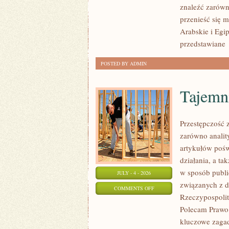
znaleźć zarówn
przenieść się 
Arabskie i Egip
przedstawiane
POSTED BY ADMIN
Tajemn
Przestępczość 
zarówno analit
artykułów pośw
działania, a t
w sposób publi
JULY - 4 - 2026
związanych z d
ON
COMMENTS OFF
Rzeczypospolite
TAJEMNICE
Polecam Prawo 
I
kluczowe zagad
NIEWYJAŚNIONE