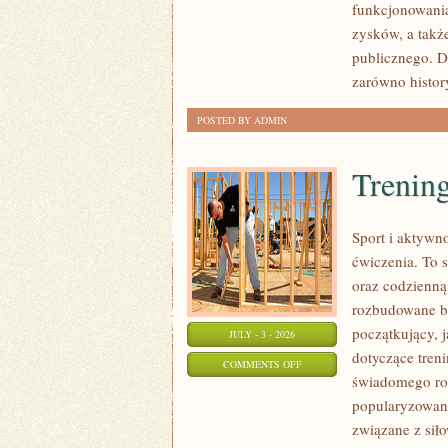
funkcjonowania
SPRAWY
zysków, a takż
publicznego. D
zarówno histor
POSTED BY ADMIN
Trening
Sport i aktywno
ćwiczenia. To 
oraz codzienną
rozbudowane b
początkujący, 
JULY - 3 - 2026
dotyczące tren
ON
COMMENTS OFF
świadomego roz
TRENING
popularyzowani
SIŁOWY
związane z siło