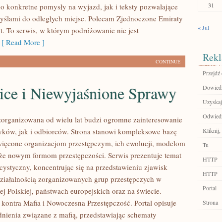
31
o konkretne pomysły na wyjazd, jak i teksty pozwalające
myślami do odległych miejsc. Polecam Zjednoczone Emiraty
« Jul
t. To serwis, w którym podróżowanie nie jest
[ Read More ]
Rekl
CONTINUE
Przejdź 
ice i Niewyjaśnione Sprawy
Dowiedz
Uzyskaj
Odwiedź 
zorganizowana od wielu lat budzi ogromne zainteresowanie
yków, jak i odbiorców. Strona stanowi kompleksowe bazę
Kliknij,
ięcone organizacjom przestępczym, ich ewolucji, modelom
Tu
akże nowym formom przestępczości. Serwis prezentuje temat
HTTP
cystyczny, koncentrując się na przedstawieniu zjawisk
HTTP
ziałalnością zorganizowanych grup przestępczych w
Portal
j Polskiej, państwach europejskich oraz na świecie.
kontra Mafia i Nowoczesna Przestępczość. Portal opisuje
Strona
nienia związane z mafią, przedstawiając schematy