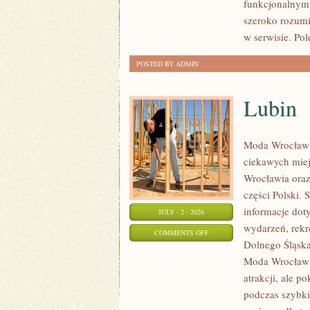
funkcjonalnym,
szeroko rozumi
w serwisie. Po
POSTED BY ADMIN
Lubin
Moda Wrocław 
ciekawych mie
Wrocławia oraz
części Polski.
informacje doty
JULY - 2 - 2026
wydarzeń, rekr
ON
COMMENTS OFF
Dolnego Śląska.
LUBIN
Moda Wrocław n
atrakcji, ale p
podczas szybki