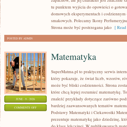
zapachów, ale jej charakter jest znacznie 
NISZOWE
tu punktem wyjścia do opowieści o gotowani
domowych eksperymentach i codziennym 
smakowych. Polecamy Ikony Perfumeryjne 
Strona może być postrzegana jako
[ Read 
POSTED BY ADMIN
Matematyka
SuperMatma.pl to praktyczny serwis inte
który pokazuje, że świat liczb, wzorów, r
może być bliski codzienności. Strona zost
które chcą lepiej rozumieć matematykę. T
znaleźć przykłady dotyczące zarówno pod
JUNE - 9 - 2026
bardziej zaawansowanych tematów matema
ON
COMMENTS OFF
Podstawy Matematyki i Ciekawostki Mate
MATEMATYKA
prezentuje matematykę jako dziedzinę, któ
do klasy lekcyjnej. W publikowanych mate