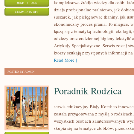
kompleksowe źródło wiedzy dla osób, które
JUNE - 4 - 2026
działa profesjonalne pralnictwo, jak dobier
ON
COMMENTS OFF
suszarek, jak pielęgnować tkaniny, jak us
ARTYKUŁY
ekonomiczny proces prania. To miejsce, 
SPECJALISTYCZNE
łączą się z tematyką technologii, ekologii,
odzieży oraz codziennej higieny tekstyliów.
Artykuły Specjalistyczne. Serwis został st
którzy szukają przystępnych informacji na
Read More ]
POSTED BY ADMIN
Poradnik Rodzica
serwis edukacyjny Biały Kotek to innowacy
została przygotowana z myślą o rodzicach
wszystkich osobach zainteresowanych wyc
skupia się na tematyce żłobków, przedszk