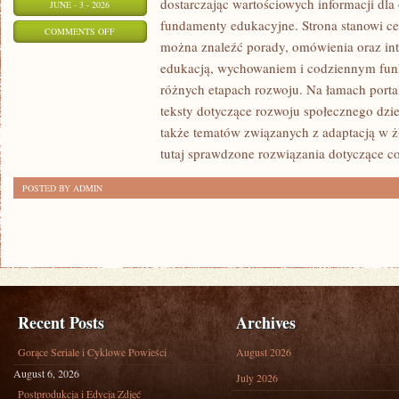
dostarczając wartościowych informacji dla
JUNE - 3 - 2026
fundamenty edukacyjne. Strona stanowi cen
ON
COMMENTS OFF
można znaleźć porady, omówienia oraz int
PORADNIK
edukacją, wychowaniem i codziennym fun
RODZICA
różnych etapach rozwoju. Na łamach porta
teksty dotyczące rozwoju społecznego dzie
także tematów związanych z adaptacją w ż
tutaj sprawdzone rozwiązania dotyczące c
POSTED BY ADMIN
Recent Posts
Archives
Gorące Seriale i Cyklowe Powieści
August 2026
August 6, 2026
July 2026
Postprodukcja i Edycja Zdjęć