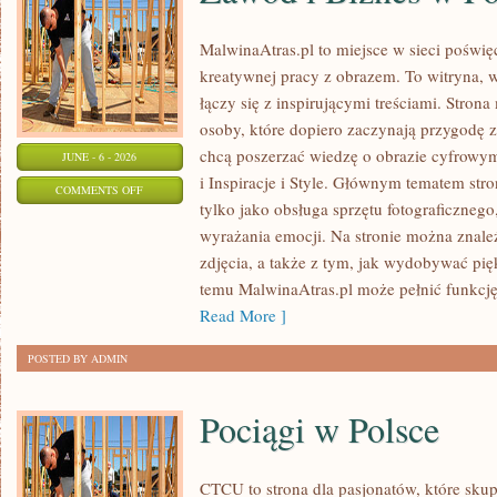
MalwinaAtras.pl to miejsce w sieci poświęc
kreatywnej pracy z obrazem. To witryna, w
łączy się z inspirującymi treściami. Stro
osoby, które dopiero zaczynają przygodę z f
chcą poszerzać wiedzę o obrazie cyfrowym.
JUNE - 6 - 2026
i Inspiracje i Style. Głównym tematem stron
ON
COMMENTS OFF
tylko jako obsługa sprzętu fotograficznego
ZAWÓD
wyrażania emocji. Na stronie można znaleź
I
zdjęcia, a także z tym, jak wydobywać pi
BIZNES
temu MalwinaAtras.pl może pełnić funkcję 
W
Read More ]
FOTOGRAFII
POSTED BY ADMIN
Pociągi w Polsce
CTCU to strona dla pasjonatów, które skup