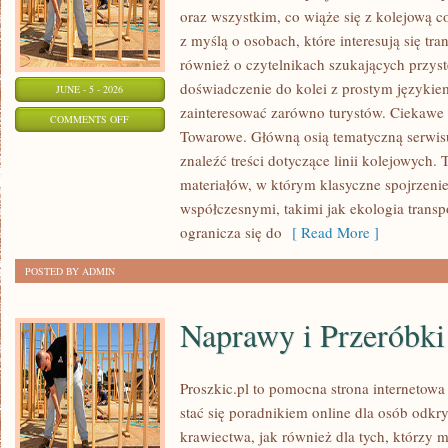
oraz wszystkim, co wiąże się z kolejową c
z myślą o osobach, które interesują się tr
również o czytelnikach szukających przyst
doświadczenie do kolei z prostym języki
JUNE - 5 - 2026
zainteresować zarówno turystów. Ciekawe li
ON
COMMENTS OFF
Towarowe. Główną osią tematyczną serwisu
POCIĄGI
znaleźć treści dotyczące linii kolejowych. 
W
materiałów, w którym klasyczne spojrzenie
POLSCE
współczesnymi, takimi jak ekologia trans
ogranicza się do
[ Read More ]
POSTED BY ADMIN
Naprawy i Przeróbki
Proszkic.pl to pomocna strona internetowa
stać się poradnikiem online dla osób od
krawiectwa, jak również dla tych, którzy 