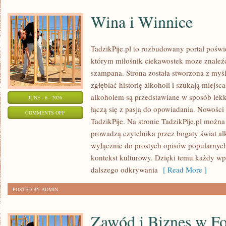
Wina i Winnice
TadzikPije.pl to rozbudowany portal poświ
którym miłośnik ciekawostek może znaleźć
szampana. Strona została stworzona z myśl
zgłębiać historię alkoholi i szukają miejsc
alkoholem są przedstawiane w sposób lekki
JUNE - 6 - 2026
łączą się z pasją do opowiadania. Nowości 
ON
COMMENTS OFF
TadzikPije. Na stronie TadzikPije.pl można
WINA
prowadzą czytelnika przez bogaty świat alk
I
wyłącznie do prostych opisów popularnych
WINNICE
kontekst kulturowy. Dzięki temu każdy wpi
dalszego odkrywania
[ Read More ]
POSTED BY ADMIN
Zawód i Biznes w Fo