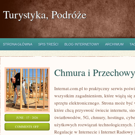
Turystyka, Podróże
STRONA GŁÓWNA
SPIS TREŚCI
BLOG INTERNETOWY
ARCHIWUM
TA
Chmura i Przechow
Internat.com.pl to praktyczny serwis pośw
wszystkim zagadnieniom, które wiążą się
sprzętu elektronicznego. Strona może by
które chcą przyswoić świecie internetu, s
światłowodów, 5G, chmury, hostingu, cyb
JUNE - 17 - 2026
użytkowych rozwiązań technologicznych. N
ON
COMMENTS OFF
Regulacje w Internecie i Internet Radiowy i
CHMURA