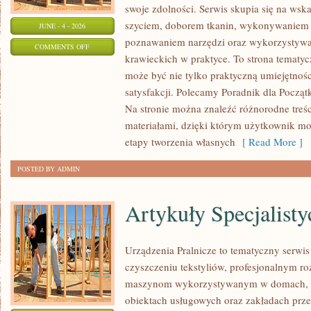
swoje zdolności. Serwis skupia się na ws
szyciem, doborem tkanin, wykonywaniem d
JUNE - 4 - 2026
poznawaniem narzędzi oraz wykorzystywa
ON
COMMENTS OFF
krawieckich w praktyce. To strona tematyc
NAPRAWY
może być nie tylko praktyczną umiejętnośc
I
satysfakcji. Polecamy Poradnik dla Początk
PRZERÓBKI
Na stronie można znaleźć różnorodne treśc
materiałami, dzięki którym użytkownik mo
etapy tworzenia własnych
[ Read More ]
POSTED BY ADMIN
Artykuły Specjalisty
Urządzenia Pralnicze to tematyczny serwi
czyszczeniu tekstyliów, profesjonalnym r
maszynom wykorzystywanym w domach, fir
obiektach usługowych oraz zakładach prz