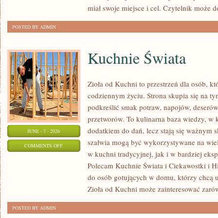
miał swoje miejsce i cel. Czytelnik może 
POSTED BY ADMIN
Kuchnie Świata
Zioła od Kuchni to przestrzeń dla osób, kt
codziennym życiu. Strona skupia się na ty
podkreślić smak potraw, napojów, deseró
przetworów. To kulinarna baza wiedzy, w k
dodatkiem do dań, lecz stają się ważnym s
JUNE - 7 - 2026
szałwia mogą być wykorzystywane na wie
ON
COMMENTS OFF
w kuchni tradycyjnej, jak i w bardziej ek
KUCHNIE
Polecam Kuchnie Świata i Ciekawostki i His
ŚWIATA
do osób gotujących w domu, którzy chcą u
Zioła od Kuchni może zainteresować zaró
POSTED BY ADMIN