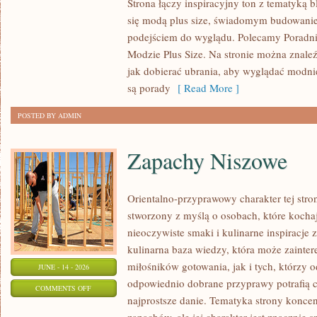
Strona łączy inspiracyjny ton z tematyką b
NOWOŚCI
się modą plus size, świadomym budowani
W
podejściem do wyglądu. Polecamy Poradni
MODZIE
Modzie Plus Size. Na stronie można znaleź
PLUS
jak dobierać ubrania, aby wyglądać modn
SIZE
są porady
[ Read More ]
POSTED BY ADMIN
Zapachy Niszowe
Orientalno-przyprawowy charakter tej stron
stworzony z myślą o osobach, które kocha
nieoczywiste smaki i kulinarne inspiracje 
kulinarna baza wiedzy, która może zainte
miłośników gotowania, jak i tych, którzy 
JUNE - 14 - 2026
odpowiednio dobrane przyprawy potrafią 
ON
COMMENTS OFF
najprostsze danie. Tematyka strony koncen
ZAPACHY