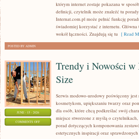
którym internet zostaje pokazana w sposó
I
definicji, czytelnik może znaleźć tu porad
PRZECHOWYWANIE
Internat.com.pl może pełnić funkcję porad
DANYCH
świadomiej korzystać z internetu. Główna 
wokół łączności. Znajdują się tu
[ Read Mo
POSTED BY ADMIN
Trendy i Nowości w
Size
Serwis modowo-urodowy poświęcony jest m
kosmetykom, upiększaniu twarzy oraz po
dla osób, które chcą podkreślać swój chara
JUNE - 15 - 2026
miejsce stworzone z myślą o czytelnikach,
ON
COMMENTS OFF
porad dotyczących komponowania zestawów
TRENDY
estetycznych inspiracji oraz sprawdzonyc
I