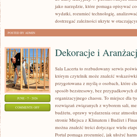
jako narzędzie, które pomaga opisywać co
wydatki, rozumieć technologię, analizowa
dostrzegać zależności ukryte w otaczający
POSTED BY ADMIN
Dekoracje i Aranżac
Sala Lacerta to rozbudowany serwis poświ
którym czytelnik może znaleźć wskazówki 
przygotowana z myślą o osobach, które c
sposób bezstresowy, bez przypadkowych de
organizacyjnego chaosu. To miejsce dla ty
JUNE - 7 - 2026
rozwiązań związanych z wyborem sali, menu
ON
COMMENTS OFF
budżetu, oprawy wydarzenia oraz atmosfer
DEKORACJE
stronie Miejsca z Klimatem i Budżet i Fina
I
można znaleźć treści dotyczące wielu eta
ARANŻACJE
Portal pomaga zrozumieć, jak ułożyć har