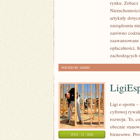
rynku. Zobacz 
NIERUCHOMOŚCI
Nieruchomości.
W
artykuły dotyc
POLSCE
zarządzania ni
zarówno codzie
zaawansowane 
opłacalności,
zachodzących 
POSTED BY ADMIN
LigiEs
Ligi e-sportu 
cyfrowej rywali
rozwoju. To, c
obecnie stanow
biznesowe. Pro
JULY - 12 - 2026