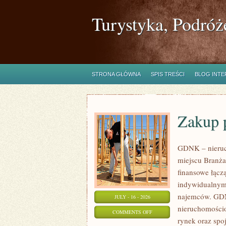
Turystyka, Podróż
STRONA GŁÓWNA
SPIS TREŚCI
BLOG INT
Zakup 
GDNK – nieruc
miejscu Branża
finansowe łącz
indywidualnymi
najemców. GDN
JULY - 16 - 2026
nieruchomościo
ON
COMMENTS OFF
rynek oraz spo
ZAKUP