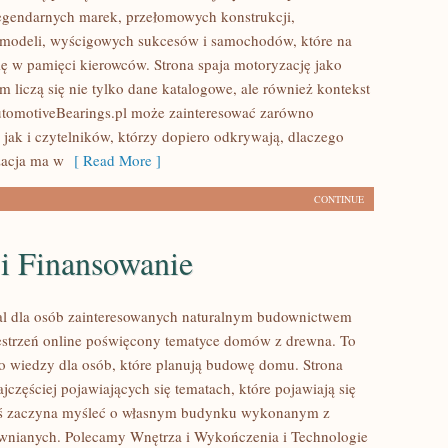
egendarnych marek, przełomowych konstrukcji,
modeli, wyścigowych sukcesów i samochodów, które na
się w pamięci kierowców. Strona spaja motoryzację jako
 liczą się nie tylko dane katalogowe, ale również kontekst
utomotiveBearings.pl może zainteresować zarówno
 jak i czytelników, którzy dopiero odkrywają, dlaczego
acja ma w
[ Read More ]
CONTINUE
 i Finansowanie
al dla osób zainteresowanych naturalnym budownictwem
strzeń online poświęcony tematyce domów z drewna. To
o wiedzy dla osób, które planują budowę domu. Strona
ajczęściej pojawiających się tematach, które pojawiają się
oś zaczyna myśleć o własnym budynku wykonanym z
wnianych. Polecamy Wnętrza i Wykończenia i Technologie