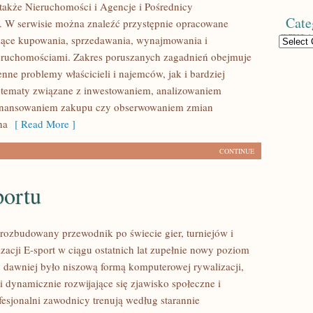
także Nieruchomości i Agencje i Pośrednicy
Cate
 W serwisie można znaleźć przystępnie opracowane
zące kupowania, sprzedawania, wynajmowania i
Categories
eruchomościami. Zakres poruszanych zagadnień obejmuje
nne problemy właścicieli i najemców, jak i bardziej
tematy związane z inwestowaniem, analizowaniem
 finansowaniem zakupu czy obserwowaniem zmian
na
[ Read More ]
CONTINUE
portu
– rozbudowany przewodnik po świecie gier, turniejów i
zacji E-sport w ciągu ostatnich lat zupełnie nowy poziom
o dawniej było niszową formą komputerowej rywalizacji,
i dynamicznie rozwijające się zjawisko społeczne i
fesjonalni zawodnicy trenują według starannie