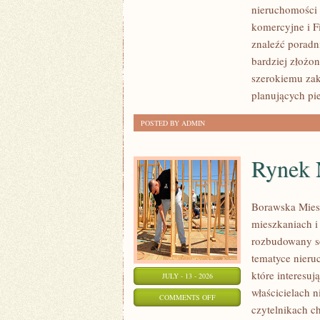
nieruchomości 
PIERWSZEJ
komercyjne i F
NIERUCHOMOŚCI
znaleźć poradn
bardziej złożo
szerokiemu zak
planujących pi
POSTED BY ADMIN
Rynek 
Borawska Mies
mieszkaniach 
rozbudowany s
tematyce nieru
które interesuj
JULY - 13 - 2026
właścicielach 
ON
COMMENTS OFF
czytelnikach c
RYNEK