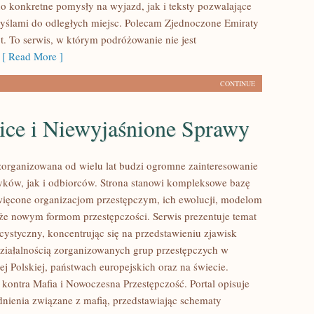
o konkretne pomysły na wyjazd, jak i teksty pozwalające
myślami do odległych miejsc. Polecam Zjednoczone Emiraty
t. To serwis, w którym podróżowanie nie jest
[ Read More ]
CONTINUE
ice i Niewyjaśnione Sprawy
zorganizowana od wielu lat budzi ogromne zainteresowanie
yków, jak i odbiorców. Strona stanowi kompleksowe bazę
ięcone organizacjom przestępczym, ich ewolucji, modelom
akże nowym formom przestępczości. Serwis prezentuje temat
cystyczny, koncentrując się na przedstawieniu zjawisk
ziałalnością zorganizowanych grup przestępczych w
j Polskiej, państwach europejskich oraz na świecie.
kontra Mafia i Nowoczesna Przestępczość. Portal opisuje
nienia związane z mafią, przedstawiając schematy