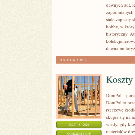
SAMOCHODY
dawnych aut, l
ZABYTKOWE
zapomnianych 
–
stałe zapisały 
PORADNIKI
hobby, w którym
KOLEKCJONERA
historyczny. A
kolekcjonerów,
dawna motoryz
POSTED BY ADMIN
Koszty
DomPol – port
DomPol to prze
rzeczowe źródł
skupia się na n
wtedy, gdy kt
JULY - 8 - 2026
materiałów dre
ON
COMMENTS OFF