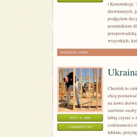
i Konstrukcje
KOSZTY
drewnianych, ja
I
podjęciem dec
FINANSOWANIE
poradnikiem dla
przeprowadzkę 
wszystkich, kt
POSTED BY ADMIN
Ukrain
Cherrish to cie
chcą poznawać 
na nowe doświa
zarówno osoby p
lubią czytać o 
JULY - 6 - 2026
codzienności r
ON
COMMENTS OFF
lekkim, przys
UKRAINA