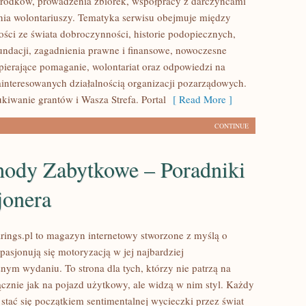
rodków, prowadzenia zbiórek, współpracy z darczyńcami
ia wolontariuszy. Tematyka serwisu obejmuje między
ości ze świata dobroczynności, historie podopiecznych,
fundacji, zagadnienia prawne i finansowe, nowoczesne
pierające pomaganie, wolontariat oraz odpowiedzi na
ainteresowanych działalnością organizacji pozarządowych.
iwanie grantów i Wasza Strefa. Portal
[ Read More ]
CONTINUE
ody Zabytkowe – Poradniki
jonera
ings.pl to magazyn internetowy stworzone z myślą o
pasjonują się motoryzacją w jej najbardziej
nym wydaniu. To strona dla tych, którzy nie patrzą na
znie jak na pojazd użytkowy, ale widzą w nim styl. Każdy
stać się początkiem sentimentalnej wycieczki przez świat