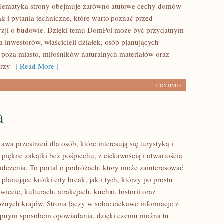
. Tematyka strony obejmuje zarówno atutowe cechy domów
k i pytania techniczne, które warto poznać przed
yzji o budowie. Dzięki temu DomPol może być przydatnym
 inwestorów, właścicieli działek, osób planujących
poza miasto, miłośników naturalnych materiałów oraz
órzy
[ Read More ]
CONTINUE
a
kawa przestrzeń dla osób, które interesują się turystyką i
piękne zakątki bez pośpiechu, z ciekawością i otwartością
dczenia. To portal o podróżach, który może zainteresować
lanujące krótki city break, jak i tych, którzy po prostu
świecie, kulturach, atrakcjach, kuchni, historii oraz
óżnych krajów. Strona łączy w sobie ciekawe informacje z
tępnym sposobem opowiadania, dzięki czemu można tu