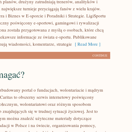
 planów, drużyny zatrudniają trenerów, analityków i
 największe turnieje przyciągają fanów z wielu krajów.
a i Biznes w E-sporcie i Poradniki i Strategie. LigiSportu
tyczny poświęcony e-sportowi, gamingowi i rywalizacji
rona została przygotowana z myślą o osobach, które chcą
ekawsze informacje ze świata e-sportu. Publikowane
mują wiadomości, komentarze, strategie
[ Read More ]
CONTINUE
magać?
ozbudowany portal o fundacjach, wolontariacie i mądrym
aritas to obszerny serwis internetowy poświęcony
połecznym, wolontariatowi oraz różnym sposobom
 znajdujących się w trudnej sytuacji życiowej. Jest to
rym można znaleźć użyteczne materiały dotyczące
ndacji w Polsce i na świecie, organizowania pomocy,