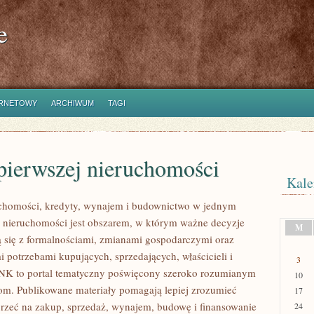
e
ERNETOWY
ARCHIWUM
TAGI
pierwszej nieruchomości
Kale
homości, kredyty, wynajem i budownictwo w jednym
 nieruchomości jest obszarem, w którym ważne decyzje
M
ą się z formalnościami, zmianami gospodarczymi oraz
 potrzebami kupujących, sprzedających, właścicieli i
3
K to portal tematyczny poświęcony szeroko rozumianym
10
m. Publikowane materiały pomagają lepiej zrozumieć
17
jrzeć na zakup, sprzedaż, wynajem, budowę i finansowanie
24