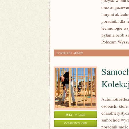
pozyskiwania ś
JAK
oraz angażowan
POMAGAĆ?
innymi aktualn
poradniki dla 
technologie ws
pytania osób z
Polecam Wyszuk
POSTED BY ADMIN
Samoch
Kolekc
AutomotiveBear
osobach, które 
charakterystycz
JULY - 9 - 2026
samochód wyłąc
ON
COMMENTS OFF
poradnik może 