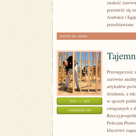
znaleźć zarówn
przenieść się 
Arabskie i Egip
przedstawiane
POSTED BY ADMIN
Tajemn
Przestępczość 
zarówno analit
artykułów pośw
działania, a t
w sposób publi
JULY - 4 - 2026
związanych z d
ON
COMMENTS OFF
Rzeczypospolite
TAJEMNICE
Polecam Prawo 
I
kluczowe zagad
NIEWYJAŚNIONE