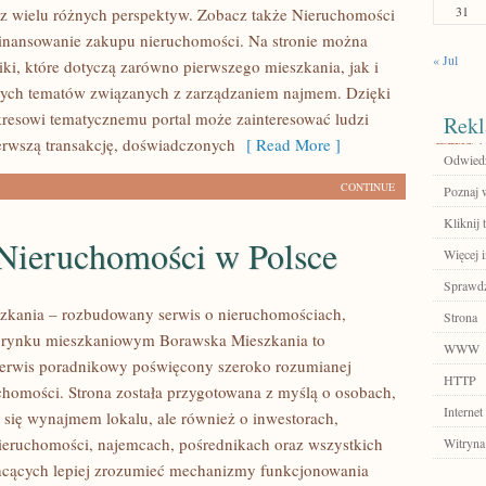
31
z wielu różnych perspektyw. Zobacz także Nieruchomości
inansowanie zakupu nieruchomości. Na stronie można
« Jul
iki, które dotyczą zarówno pierwszego mieszkania, jak i
nych tematów związanych z zarządzaniem najmem. Dzięki
resowi tematycznemu portal może zainteresować ludzi
Rekl
erwszą transakcję, doświadczonych
[ Read More ]
Odwiedź
CONTINUE
Poznaj w
Kliknij 
Nieruchomości w Polsce
Więcej 
Sprawdź
zkania – rozbudowany serwis o nieruchomościach,
Strona
i rynku mieszkaniowym Borawska Mieszkania to
WWW
erwis poradnikowy poświęcony szeroko rozumianej
HTTP
chomości. Strona została przygotowana z myślą o osobach,
Internet
ą się wynajmem lokalu, ale również o inwestorach,
nieruchomości, najemcach, pośrednikach oraz wszystkich
Witryna
hcących lepiej zrozumieć mechanizmy funkcjonowania