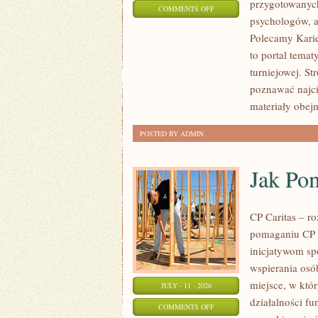
przygotowanych
ON
COMMENTS OFF
psychologów, a
LIGIESPORTU
Polecamy Karier
to portal tema
turniejowej. St
poznawać najci
materiały obej
POSTED BY ADMIN
Jak Po
CP Caritas – r
pomaganiu CP C
inicjatywom s
wspierania osób
miejsce, w któ
JULY - 11 - 2026
działalności fu
ON
COMMENTS OFF