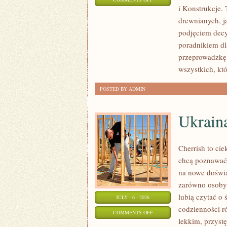
i Konstrukcje
KOSZTY
drewnianych, ja
I
podjęciem dec
FINANSOWANIE
poradnikiem dla
przeprowadzkę 
wszystkich, kt
POSTED BY ADMIN
Ukrain
Cherrish to cie
chcą poznawać 
na nowe doświa
zarówno osoby p
lubią czytać o 
JULY - 6 - 2026
codzienności r
ON
COMMENTS OFF
lekkim, przys
UKRAINA