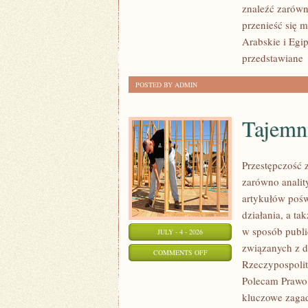
znaleźć zarówn
przenieść się 
Arabskie i Egip
przedstawiane
POSTED BY ADMIN
Tajemn
Przestępczość 
zarówno analit
artykułów pośw
działania, a t
w sposób publi
JULY - 4 - 2026
związanych z d
ON
COMMENTS OFF
Rzeczypospolite
TAJEMNICE
Polecam Prawo 
I
kluczowe zagad
NIEWYJAŚNIONE