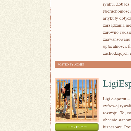
rynku. Zobacz 
NIERUCHOMOŚCI
Nieruchomości.
W
artykuły dotyc
POLSCE
zarządzania ni
zarówno codzie
zaawansowane 
opłacalności,
zachodzących 
POSTED BY ADMIN
LigiEs
Ligi e-sportu 
cyfrowej rywali
rozwoju. To, c
obecnie stanow
biznesowe. Pro
JULY - 12 - 2026