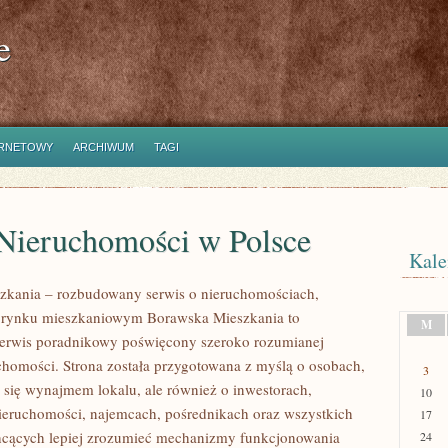
e
ERNETOWY
ARCHIWUM
TAGI
Nieruchomości w Polsce
Kale
zkania – rozbudowany serwis o nieruchomościach,
i rynku mieszkaniowym Borawska Mieszkania to
M
erwis poradnikowy poświęcony szeroko rozumianej
chomości. Strona została przygotowana z myślą o osobach,
3
ą się wynajmem lokalu, ale również o inwestorach,
10
nieruchomości, najemcach, pośrednikach oraz wszystkich
17
hcących lepiej zrozumieć mechanizmy funkcjonowania
24