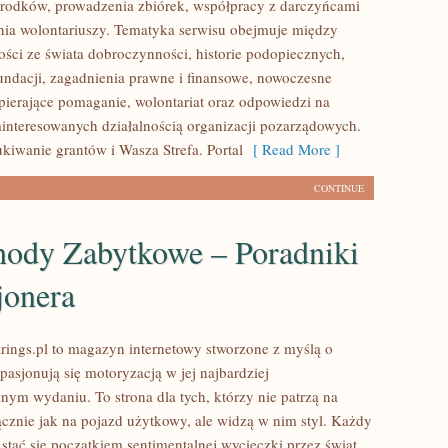
rodków, prowadzenia zbiórek, współpracy z darczyńcami
ia wolontariuszy. Tematyka serwisu obejmuje między
ości ze świata dobroczynności, historie podopiecznych,
fundacji, zagadnienia prawne i finansowe, nowoczesne
pierające pomaganie, wolontariat oraz odpowiedzi na
ainteresowanych działalnością organizacji pozarządowych.
iwanie grantów i Wasza Strefa. Portal
[ Read More ]
CONTINUE
ody Zabytkowe – Poradniki
jonera
ings.pl to magazyn internetowy stworzone z myślą o
pasjonują się motoryzacją w jej najbardziej
nym wydaniu. To strona dla tych, którzy nie patrzą na
znie jak na pojazd użytkowy, ale widzą w nim styl. Każdy
stać się początkiem sentimentalnej wycieczki przez świat