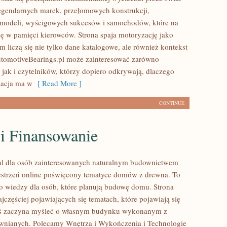
egendarnych marek, przełomowych konstrukcji,
modeli, wyścigowych sukcesów i samochodów, które na
się w pamięci kierowców. Strona spaja motoryzację jako
 liczą się nie tylko dane katalogowe, ale również kontekst
utomotiveBearings.pl może zainteresować zarówno
 jak i czytelników, którzy dopiero odkrywają, dlaczego
acja ma w
[ Read More ]
CONTINUE
 i Finansowanie
al dla osób zainteresowanych naturalnym budownictwem
strzeń online poświęcony tematyce domów z drewna. To
o wiedzy dla osób, które planują budowę domu. Strona
ajczęściej pojawiających się tematach, które pojawiają się
oś zaczyna myśleć o własnym budynku wykonanym z
wnianych. Polecamy Wnętrza i Wykończenia i Technologie