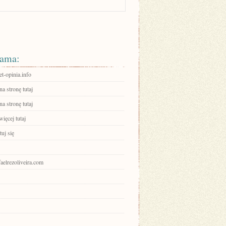
ama:
-opinia.info
na stronę tutaj
na stronę tutaj
ięcej tutaj
uj się
afaelrezoliveira.com