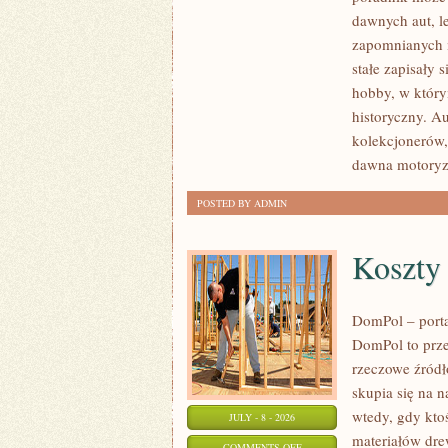
SAMOCHODY
dawnych aut, l
ZABYTKOWE
zapomnianych 
–
stałe zapisały 
PORADNIKI
hobby, w którym
KOLEKCJONERA
historyczny. A
kolekcjonerów,
dawna motoryz
POSTED BY ADMIN
Koszty
DomPol – port
DomPol to prze
rzeczowe źródł
skupia się na n
wtedy, gdy kt
JULY - 8 - 2026
materiałów dre
ON
COMMENTS OFF