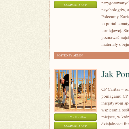
przygotowanych
ON
COMMENTS OFF
psychologów, a
LIGIESPORTU
Polecamy Karier
to portal tema
turniejowej. St
poznawać najci
materiały obej
POSTED BY ADMIN
Jak Po
CP Caritas – r
pomaganiu CP C
inicjatywom s
wspierania osób
miejsce, w któ
JULY - 11 - 2026
działalności fu
ON
COMMENTS OFF