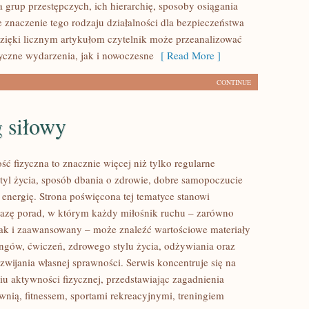
 grup przestępczych, ich hierarchię, sposoby osiągania
e znaczenie tego rodzaju działalności dla bezpieczeństwa
zięki licznym artykułom czytelnik może przeanalizować
yczne wydarzenia, jak i nowoczesne
[ Read More ]
CONTINUE
 siłowy
ść fizyczna to znacznie więcej niż tylko regularne
styl życia, sposób dbania o zdrowie, dobre samopoczucie
 energię. Strona poświęcona tej tematyce stanowi
azę porad, w którym każdy miłośnik ruchu – zarówno
jak i zaawansowany – może znaleźć wartościowe materiały
ingów, ćwiczeń, zdrowego stylu życia, odżywiania oraz
wijania własnej sprawności. Serwis koncentruje się na
u aktywności fizycznej, przedstawiając zagadnienia
wnią, fitnessem, sportami rekreacyjnymi, treningiem