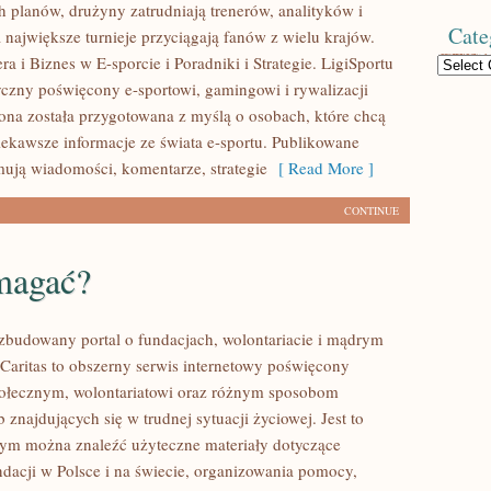
 planów, drużyny zatrudniają trenerów, analityków i
Cate
 największe turnieje przyciągają fanów z wielu krajów.
a i Biznes w E-sporcie i Poradniki i Strategie. LigiSportu
Categories
tyczny poświęcony e-sportowi, gamingowi i rywalizacji
rona została przygotowana z myślą o osobach, które chcą
ekawsze informacje ze świata e-sportu. Publikowane
mują wiadomości, komentarze, strategie
[ Read More ]
CONTINUE
magać?
ozbudowany portal o fundacjach, wolontariacie i mądrym
aritas to obszerny serwis internetowy poświęcony
połecznym, wolontariatowi oraz różnym sposobom
 znajdujących się w trudnej sytuacji życiowej. Jest to
rym można znaleźć użyteczne materiały dotyczące
ndacji w Polsce i na świecie, organizowania pomocy,