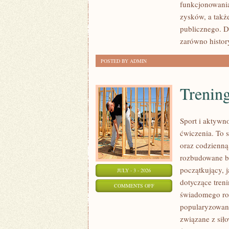
funkcjonowania
SPRAWY
zysków, a takż
publicznego. D
zarówno histor
POSTED BY ADMIN
Trening
Sport i aktywno
ćwiczenia. To 
oraz codzienną
rozbudowane b
początkujący, 
JULY - 3 - 2026
dotyczące tren
ON
COMMENTS OFF
świadomego roz
TRENING
popularyzowani
SIŁOWY
związane z siło