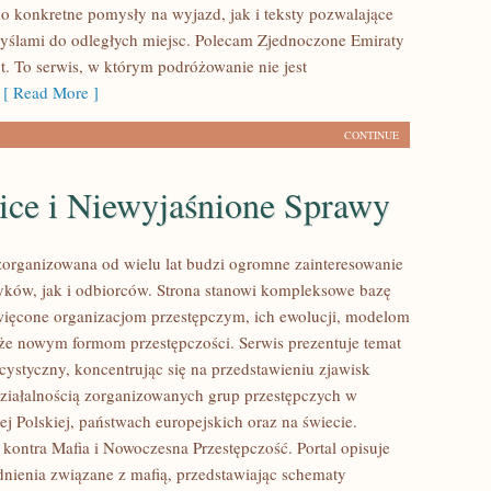
o konkretne pomysły na wyjazd, jak i teksty pozwalające
myślami do odległych miejsc. Polecam Zjednoczone Emiraty
t. To serwis, w którym podróżowanie nie jest
[ Read More ]
CONTINUE
ice i Niewyjaśnione Sprawy
zorganizowana od wielu lat budzi ogromne zainteresowanie
yków, jak i odbiorców. Strona stanowi kompleksowe bazę
ięcone organizacjom przestępczym, ich ewolucji, modelom
akże nowym formom przestępczości. Serwis prezentuje temat
cystyczny, koncentrując się na przedstawieniu zjawisk
ziałalnością zorganizowanych grup przestępczych w
j Polskiej, państwach europejskich oraz na świecie.
kontra Mafia i Nowoczesna Przestępczość. Portal opisuje
nienia związane z mafią, przedstawiając schematy