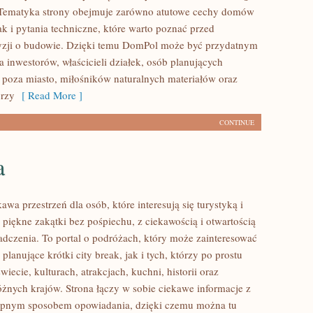
. Tematyka strony obejmuje zarówno atutowe cechy domów
k i pytania techniczne, które warto poznać przed
yzji o budowie. Dzięki temu DomPol może być przydatnym
 inwestorów, właścicieli działek, osób planujących
poza miasto, miłośników naturalnych materiałów oraz
órzy
[ Read More ]
CONTINUE
a
kawa przestrzeń dla osób, które interesują się turystyką i
piękne zakątki bez pośpiechu, z ciekawością i otwartością
dczenia. To portal o podróżach, który może zainteresować
lanujące krótki city break, jak i tych, którzy po prostu
świecie, kulturach, atrakcjach, kuchni, historii oraz
óżnych krajów. Strona łączy w sobie ciekawe informacje z
tępnym sposobem opowiadania, dzięki czemu można tu