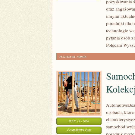
pozyskiwania ś
JAK
oraz angażowan
POMAGAĆ?
innymi aktualn
poradniki dla 
technologie ws
pytania osób z
Polecam Wyszuk
POSTED BY ADMIN
Samoch
Kolekc
AutomotiveBear
osobach, które 
charakterystycz
JULY - 9 - 2026
samochód wyłąc
ON
COMMENTS OFF
poradnik może 