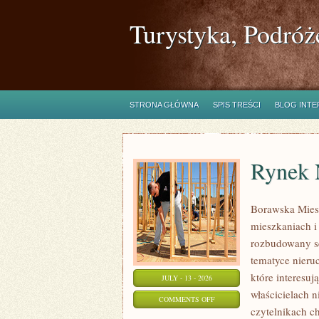
Turystyka, Podróż
STRONA GŁÓWNA
SPIS TREŚCI
BLOG INT
Rynek 
Borawska Mies
mieszkaniach 
rozbudowany s
tematyce nieru
które interesuj
JULY - 13 - 2026
właścicielach 
ON
COMMENTS OFF
czytelnikach c
RYNEK