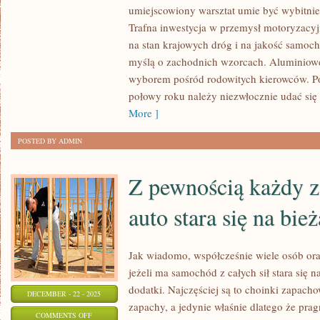
KAŻDY
umiejscowiony warsztat umie być wybitn
POSIADACZ
Trafna inwestycja w przemysł motoryzacyj
SAMOCHODU
na stan krajowych dróg i na jakość samoc
ZNA
myślą o zachodnich wzorcach. Aluminiowe
GRUNTOWNIE
wyborem pośród rodowitych kierowców. Pot
połowy roku należy niezwłocznie udać się
More ]
POSTED BY ADMIN
Z pewnością każdy z 
auto stara się na bi
Jak wiadomo, współcześnie wiele osób ora
jeżeli ma samochód z całych sił stara się 
dodatki. Najczęściej są to choinki zapacho
DECEMBER - 22 - 2025
zapachy, a jedynie właśnie dlatego że pr
ON
COMMENTS OFF