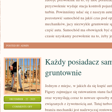
PEŁNE
przyzwolenie wydaje stacja kontroli poja
PRZEKONANIE,
turbin. Powinniśmy udać się z naszym aut
ŻE
pozostawić samochód na jakiś czas pod op
mechaników, jacy niezwykle gruntownie s
SAMOCHÓD
część auta. Samochód ma obowiązek być 
JEST
czasie uzyskamy pozwolenie na to, żeby j
SPRAWNY
I
POSTED BY ADMIN
TYM
SAMYM
Każdy posiadacz sa
BEZPIECZNY
gruntownie
Jednym z miejsc, w jakich da się kupić au
Figury zajmujące się ratowaniem stanu f
oraz wymyślają coraz to nowsze sposoby 
DECEMBER - 22 - 2025
związanych z żywotnością aut. Tutaj turb
ON
COMMENTS OFF
branża mechaniki jest nadzwyczaj rentown