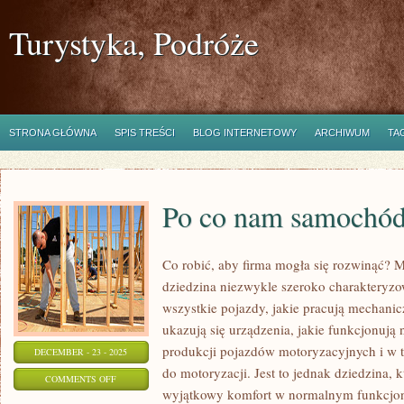
Turystyka, Podróże
STRONA GŁÓWNA
SPIS TREŚCI
BLOG INTERNETOWY
ARCHIWUM
TA
Po co nam samochó
Co robić, aby firma mogła się rozwinąć? M
dziedzina niezwykle szeroko charakteryz
wszystkie pojazdy, jakie pracują mechanicz
ukazują się urządzenia, jakie funkcjonuj
produkcji pojazdów motoryzacyjnych i w t
DECEMBER - 23 - 2025
do motoryzacji. Jest to jednak dziedzina,
ON
COMMENTS OFF
wyjątkowy komfort w normalnym funkcjon
PO