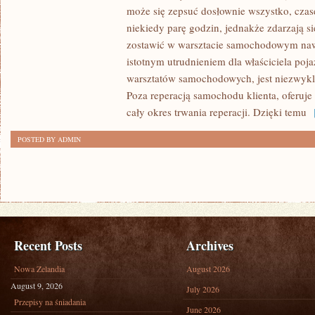
SĄ
może się zepsuć dosłownie wszystko, czas
NARAŻENI
niekiedy parę godzin, jednakże zdarzają si
NA
zostawić w warsztacie samochodowym nawet
PRZERÓŻNE
istotnym utrudnieniem dla właściciela poj
warsztatów samochodowych, jest niezwykle
SYTUACJE,
Poza reperacją samochodu klienta, oferuj
KAŻDEGO
cały okres trwania reperacji. Dzięki temu
[
DNIA
MAJĄ
POSTED BY ADMIN
DO
CZYNIENIA
Recent Posts
Archives
Nowa Zelandia
August 2026
August 9, 2026
July 2026
Przepisy na śniadania
June 2026