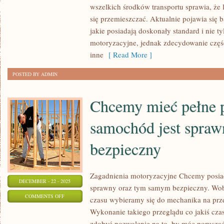
wszelkich środków transportu sprawia, że
CO
się przemieszczać. Aktualnie pojawia się
NAM
jakie posiadają doskonały standard i nie ty
SAMOCHÓD?
motoryzacyjne, jednak zdecydowanie częśc
inne
[ Read More ]
POSTED BY ADMIN
Chcemy mieć pełne p
samochód jest spra
bezpieczny
Zagadnienia motoryzacyjne Chcemy posia
DECEMBER - 22 - 2025
sprawny oraz tym samym bezpieczny. Wob
ON
COMMENTS OFF
czasu wybieramy się do mechanika na prze
CHCEMY
Wykonanie takiego przeglądu co jakiś cza
MIEĆ
zdobyć pozwolenie na to, by móc poruszać