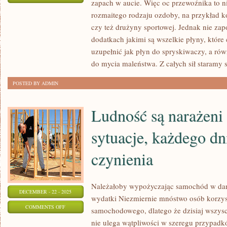
zapach w aucie. Więc oc przewoźnika to 
Z
rozmaitego rodzaju ozdoby, na przykład 
PEWNOŚCIĄ
czy też drużyny sportowej. Jednak nie za
KAŻDY
dodatkach jakimi są wszelkie płyny, które
Z
uzupełnić jak płyn do spryskiwaczy, a ró
NAS,
do mycia maleństwa. Z całych sił staramy 
JEŻELI
POSTED BY ADMIN
MA
AUTO
Ludność są narażeni
STARA
SIĘ
sytuacje, każdego dn
NA
BIEŻĄCO
czynienia
NABYWAĆ
Należałoby wypożyczając samochód w dan
DECEMBER - 22 - 2025
wydatki Niezmiernie mnóstwo osób korzyst
ON
COMMENTS OFF
samochodowego, dlatego że dzisiaj wszysc
LUDNOŚĆ
nie ulega wątpliwości w szeregu przypad