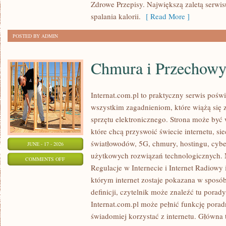
Zdrowe Przepisy. Największą zaletą serwisu
spalania kalorii.
[ Read More ]
POSTED BY ADMIN
Chmura i Przechow
Internat.com.pl to praktyczny serwis pośw
wszystkim zagadnieniom, które wiążą się
sprzętu elektronicznego. Strona może by
które chcą przyswoić świecie internetu, s
światłowodów, 5G, chmury, hostingu, cyb
JUNE - 17 - 2026
użytkowych rozwiązań technologicznych. N
ON
COMMENTS OFF
Regulacje w Internecie i Internet Radiowy i
CHMURA
którym internet zostaje pokazana w sposó
I
definicji, czytelnik może znaleźć tu porad
PRZECHOWYWANIE
Internat.com.pl może pełnić funkcję porad
DANYCH
świadomiej korzystać z internetu. Główna 