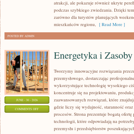
atrakcji, ale pokazuje również ukryte pere
podczas szybkiego zwiedzania. Dzięki te
zarówno dla turystów planujących weekend
mieszkańców regionu,
[ Read More ]
POSTED BY ADMIN
Energetyka i Zasoby
Tworzymy innowacyjne rozwiązania przezn
przemysłowego, dostarczając profesjonaln
wykorzystujące technologię wysokiego ciś
koncentruje się na projektowaniu, produkc
zaawansowanych rozwiązań, które znajduj
JUNE - 30 - 2026
gdzie liczy się wydajność, staranność o
ON
COMMENTS OFF
procesów. Strona prezentuje bogatą ofertę
ENERGETYKA
technologii, które odpowiadają na potrzeb
I
przemysłu i przedsiębiorstw poszukujący
ZASOBY