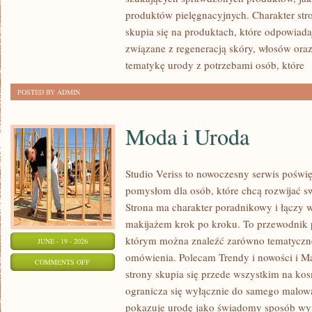
produktów pielęgnacyjnych. Charakter str
skupia się na produktach, które odpowiad
związane z regeneracją skóry, włosów oraz 
tematykę urody z potrzebami osób, które
[
POSTED BY ADMIN
Moda i Uroda
Studio Veriss to nowoczesny serwis pośw
pomysłom dla osób, które chcą rozwijać s
Strona ma charakter poradnikowy i łączy 
makijażem krok po kroku. To przewodnik
którym można znaleźć zarówno tematyczne 
JUNE - 19 - 2026
omówienia. Polecam Trendy i nowości i M
ON
COMMENTS OFF
strony skupia się przede wszystkim na ko
MODA
ogranicza się wyłącznie do samego malowa
I
pokazuje urodę jako świadomy sposób wyr