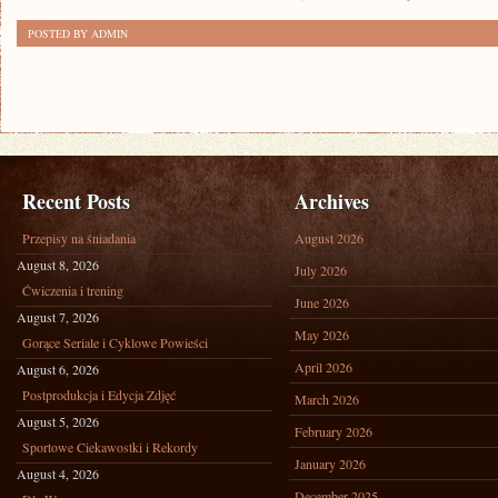
POSTED BY ADMIN
Recent Posts
Archives
Przepisy na śniadania
August 2026
August 8, 2026
July 2026
Ćwiczenia i trening
June 2026
August 7, 2026
May 2026
Gorące Seriale i Cyklowe Powieści
April 2026
August 6, 2026
Postprodukcja i Edycja Zdjęć
March 2026
August 5, 2026
February 2026
Sportowe Ciekawostki i Rekordy
January 2026
August 4, 2026
December 2025