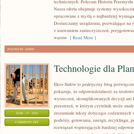
technicznych. Polecam Historia Przemysłu 
Nasza oferta obejmuje systemy wysokociśn
opracowane z myślą o najbardziej wymaga
Dostarczamy urządzenia, pozwalające na r
z usuwaniem zanieczyszczeń, przygotowan
warstw
[ Read More ]
POSTED BY ADMIN
Technologie dla Plan
Ekos-Sułów to praktyczny blog poświęcon
pokazuje, że odpowiedzialność za środowi
wyrzeczeń, skomplikowanych decyzji ani 
przestrzeń, w którym czytelnik może znal
zrozumiałe teksty dotyczące codziennyc
JUNE - 27 - 2026
podróży, gotowania, energii, recyklingu, 
ON
COMMENTS OFF
rozwiązań wspierających bardziej odpowiedz
TECHNOLOGIE