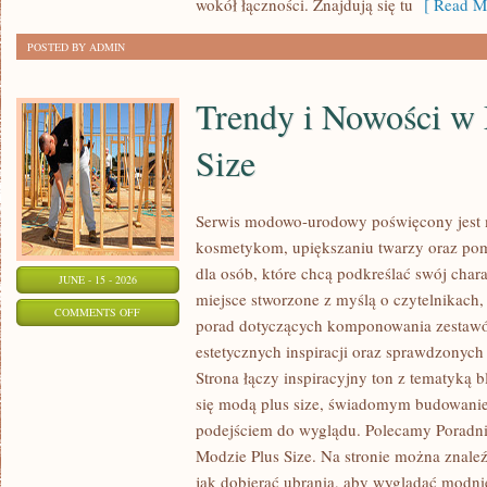
wokół łączności. Znajdują się tu
[ Read Mo
POSTED BY ADMIN
Trendy i Nowości w
Size
Serwis modowo-urodowy poświęcony jest m
kosmetykom, upiększaniu twarzy oraz po
dla osób, które chcą podkreślać swój chara
JUNE - 15 - 2026
miejsce stworzone z myślą o czytelnikach,
ON
COMMENTS OFF
porad dotyczących komponowania zestawów
TRENDY
estetycznych inspiracji oraz sprawdzonyc
I
Strona łączy inspiracyjny ton z tematyką b
NOWOŚCI
się modą plus size, świadomym budowani
W
podejściem do wyglądu. Polecamy Poradni
MODZIE
Modzie Plus Size. Na stronie można znaleź
PLUS
jak dobierać ubrania, aby wyglądać modn