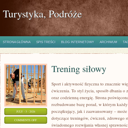
Turystyka, Podróże
STRONA GŁÓWNA
SPIS TREŚCI
BLOG INTERNETOWY
ARCHIWUM
TA
Trening siłowy
Sport i aktywność fizyczna to znacznie wię
ćwiczenia. To styl życia, sposób dbania o
oraz codzienną energię. Strona poświęcona
rozbudowane bazę porad, w którym każdy
początkujący, jak i zaawansowany – może 
JULY - 3 - 2026
dotyczące treningów, ćwiczeń, zdrowego st
ON
COMMENTS OFF
świadomego rozwijania własnej sprawności
TRENING