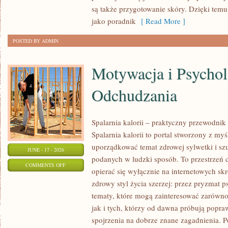
URODA
są także przygotowanie skóry. Dzięki tem
jako poradnik
[ Read More ]
POSTED BY ADMIN
Motywacja i Psychol
Odchudzania
Spalarnia kalorii – praktyczny przewodnik
Spalarnia kalorii to portal stworzony z my
uporządkować temat zdrowej sylwetki i szu
JUNE - 17 - 2026
podanych w ludzki sposób. To przestrzeń d
ON
COMMENTS OFF
opierać się wyłącznie na internetowych skr
MOTYWACJA
zdrowy styl życia szerzej: przez pryzmat p
I
tematy, które mogą zainteresować zarówno
PSYCHOLOGIA
jak i tych, którzy od dawna próbują popra
ODCHUDZANIA
spojrzenia na dobrze znane zagadnienia. 