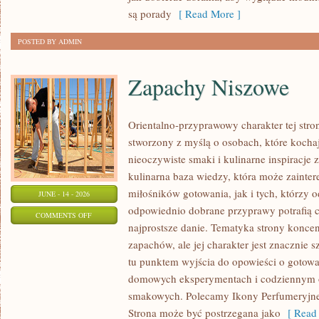
SIZE
są porady
[ Read More ]
POSTED BY ADMIN
Zapachy Niszowe
Orientalno-przyprawowy charakter tej stron
stworzony z myślą o osobach, które kocha
nieoczywiste smaki i kulinarne inspiracje 
kulinarna baza wiedzy, która może zainte
miłośników gotowania, jak i tych, którzy 
JUNE - 14 - 2026
odpowiednio dobrane przyprawy potrafią 
ON
COMMENTS OFF
najprostsze danie. Tematyka strony koncen
ZAPACHY
zapachów, ale jej charakter jest znacznie 
NISZOWE
tu punktem wyjścia do opowieści o gotowani
domowych eksperymentach i codziennym 
smakowych. Polecamy Ikony Perfumeryjne 
Strona może być postrzegana jako
[ Read 