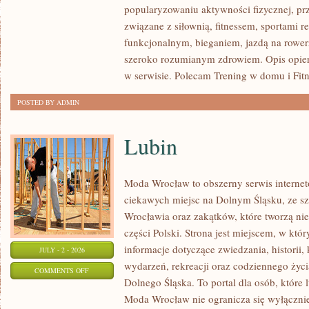
popularyzowaniu aktywności fizycznej, pr
SIŁOWY
związane z siłownią, fitnessem, sportami r
funkcjonalnym, bieganiem, jazdą na rowerz
szeroko rozumianym zdrowiem. Opis opier
w serwisie. Polecam Trening w domu i Fitn
POSTED BY ADMIN
Lubin
Moda Wrocław to obszerny serwis intern
ciekawych miejsc na Dolnym Śląsku, ze 
Wrocławia oraz zakątków, które tworzą nie
części Polski. Strona jest miejscem, w kt
informacje dotyczące zwiedzania, historii, 
JULY - 2 - 2026
wydarzeń, rekreacji oraz codziennego życi
ON
COMMENTS OFF
Dolnego Śląska. To portal dla osób, które 
LUBIN
Moda Wrocław nie ogranicza się wyłącznie