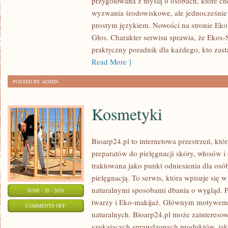
przygotowana z myślą o osobach, które c
DLA
wyzwania środowiskowe, ale jednocześnie 
PLANETY
prostym językiem. Nowości na stronie Eko
Głos. Charakter serwisu sprawia, że Ekos
praktyczny poradnik dla każdego, kto zasta
Read More ]
POSTED BY ADMIN
Kosmetyki
Bioarp24.pl to internetowa przestrzeń, któ
preparatów do pielęgnacji skóry, włosów i 
traktowana jako punkt odniesienia dla osób
pielęgnacją. To serwis, która wpisuje się 
naturalnymi sposobami dbania o wygląd. P
JUNE - 20 - 2026
twarzy i Eko-makijaż. Głównym motywem 
ON
COMMENTS OFF
naturalnych. Bioarp24.pl może zainteres
KOSMETYKI
szukających sprawdzonych produktów, jak 