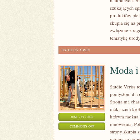
naturalnych. B
KOSMETYKI
szukających sp
produktów piel
skupia się na 
związane z rege
tematykę urody
POSTED BY ADMIN
Moda i
Studio Veriss 
pomysłom dla o
Strona ma char
makijażem kro
którym można z
JUNE - 19 - 2026
omówienia. Pol
ON
COMMENTS OFF
strony skupia 
MODA
ogranicza się 