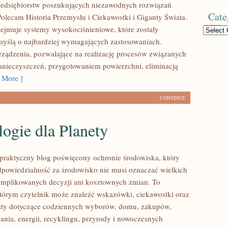
zedsiębiorstw poszukujących niezawodnych rozwiązań
Cate
Polecam Historia Przemysłu i Ciekawostki i Giganty Świata.
bejmuje systemy wysokociśnieniowe, które zostały
Categories
yślą o najbardziej wymagających zastosowaniach.
ządzenia, pozwalające na realizację procesów związanych
nieczyszczeń, przygotowaniem powierzchni, eliminacją
 More ]
CONTINUE
ogie dla Planety
praktyczny blog poświęcony ochronie środowiska, który
dpowiedzialność za środowisko nie musi oznaczać wielkich
mplikowanych decyzji ani kosztownych zmian. To
którym czytelnik może znaleźć wskazówki, ciekawostki oraz
ksty dotyczące codziennych wyborów, domu, zakupów,
ania, energii, recyklingu, przyrody i nowoczesnych