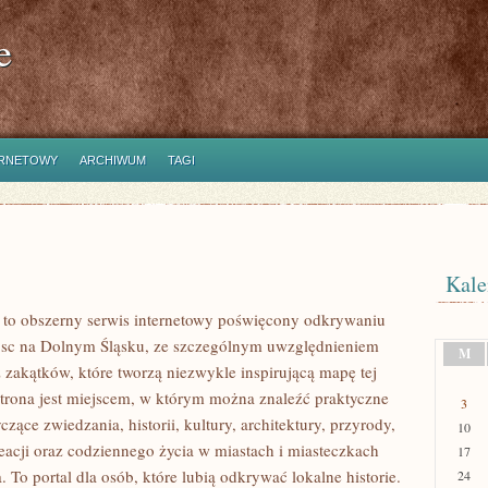
e
ERNETOWY
ARCHIWUM
TAGI
Kale
to obszerny serwis internetowy poświęcony odkrywaniu
jsc na Dolnym Śląsku, ze szczególnym uwzględnieniem
M
 zakątków, które tworzą niezwykle inspirującą mapę tej
 Strona jest miejscem, w którym można znaleźć praktyczne
3
czące zwiedzania, historii, kultury, architektury, przyrody,
10
eacji oraz codziennego życia w miastach i miasteczkach
17
 To portal dla osób, które lubią odkrywać lokalne historie.
24