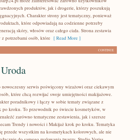
ioarp24.pl może zainteresować zarówno użytkowników
rawdzonych produktów, jak i drogerie, którzy poszukują
ęgnacyjnych. Charakter strony jest tematyczny, ponieważ
produktach, które odpowiadają na codzienne potrzeby
neracją skóry, włosów oraz całego ciała. Strona zestawia
 z potrzebami osób, które
[ Read More ]
CONTINUE
 Uroda
to nowoczesny serwis poświęcony wizażowi oraz ciekawym
sób, które chcą rozwijać swoje umiejętności makijażowe.
akter poradnikowy i łączy w sobie tematy związane z
k po kroku. To przewodnik po świecie kosmetyków, w
naleźć zarówno tematyczne zestawienia, jak i szersze
ecam Trendy i nowości i Makijaż krok po kroku. Tematyka
się przede wszystkim na kosmetykach kolorowych, ale nie
wyłącznie do samego malowania twarzy. Studio Veriss