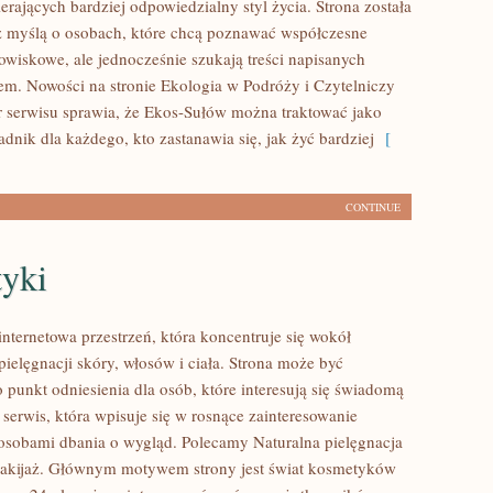
rających bardziej odpowiedzialny styl życia. Strona została
 myślą o osobach, które chcą poznawać współczesne
wiskowe, ale jednocześnie szukają treści napisanych
em. Nowości na stronie Ekologia w Podróży i Czytelniczy
r serwisu sprawia, że Ekos-Sułów można traktować jako
dnik dla każdego, kto zastanawia się, jak żyć bardziej
[
CONTINUE
yki
internetowa przestrzeń, która koncentruje się wokół
ielęgnacji skóry, włosów i ciała. Strona może być
 punkt odniesienia dla osób, które interesują się świadomą
 serwis, która wpisuje się w rosnące zainteresowanie
osobami dbania o wygląd. Polecamy Naturalna pielęgnacja
makijaż. Głównym motywem strony jest świat kosmetyków