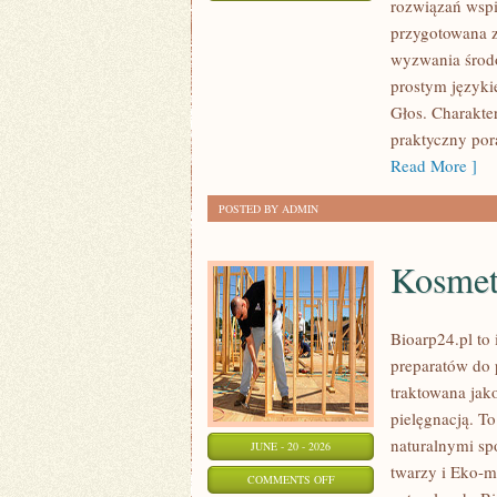
rozwiązań wspie
TECHNOLOGIE
przygotowana z
DLA
wyzwania środo
PLANETY
prostym języki
Głos. Charakte
praktyczny pora
Read More ]
POSTED BY ADMIN
Kosmet
Bioarp24.pl to 
preparatów do p
traktowana jako
pielęgnacją. To
naturalnymi sp
JUNE - 20 - 2026
twarzy i Eko-
ON
COMMENTS OFF