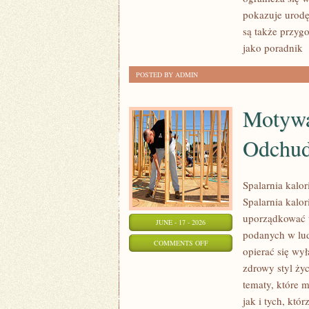
I
pokazuje urodę
URODA
są także przyg
jako poradnik
[
POSTED BY ADMIN
Motywa
Odchud
Spalarnia kalo
Spalarnia kalor
uporządkować t
JUNE - 17 - 2026
podanych w lud
ON
COMMENTS OFF
opierać się wył
MOTYWACJA
zdrowy styl życ
I
tematy, które 
PSYCHOLOGIA
jak i tych, kt