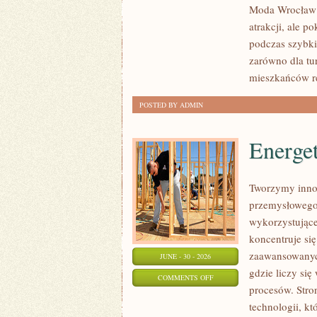
Moda Wrocław n
atrakcji, ale p
podczas szybki
zarówno dla tu
mieszkańców r
POSTED BY ADMIN
Energe
Tworzymy innow
przemysłowego,
wykorzystujące
koncentruje si
zaawansowanych
JUNE - 30 - 2026
gdzie liczy si
ON
COMMENTS OFF
procesów. Stro
ENERGETYKA
technologii, k
I