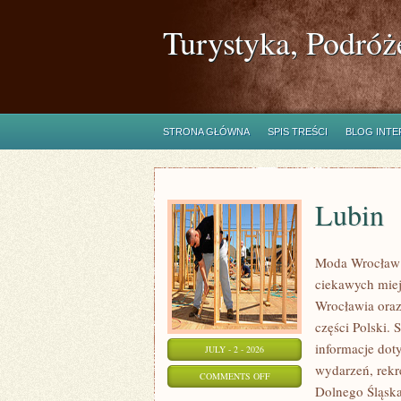
Turystyka, Podróż
STRONA GŁÓWNA
SPIS TREŚCI
BLOG INT
Lubin
Moda Wrocław 
ciekawych mie
Wrocławia oraz
części Polski.
informacje doty
JULY - 2 - 2026
wydarzeń, rekr
ON
COMMENTS OFF
Dolnego Śląska.
LUBIN