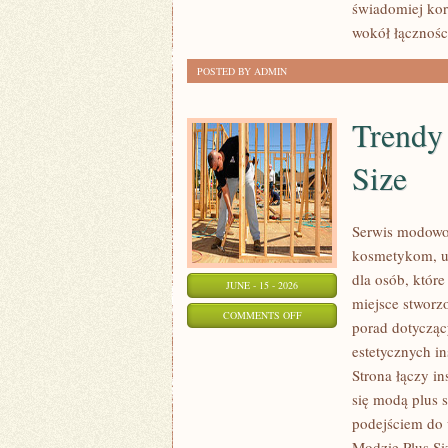
świadomiej kor
wokół łączności
POSTED BY ADMIN
Trendy
Size
Serwis modowo-
kosmetykom, u
dla osób, które
JUNE - 15 - 2026
miejsce stworz
ON
COMMENTS OFF
porad dotycząc
TRENDY
estetycznych i
I
Strona łączy in
NOWOŚCI
się modą plus
W
podejściem do 
MODZIE
Modzie Plus Si