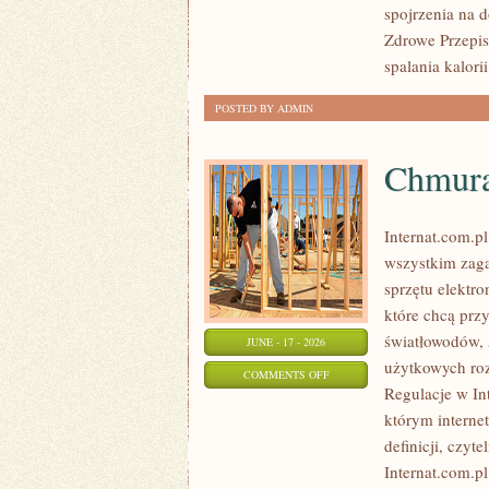
ODCHUDZANIA
spojrzenia na 
Zdrowe Przepisy
spalania kalorii
POSTED BY ADMIN
Chmura
Internat.com.p
wszystkim zaga
sprzętu elektr
które chcą prz
światłowodów, 
JUNE - 17 - 2026
użytkowych roz
ON
COMMENTS OFF
Regulacje w Int
CHMURA
którym interne
I
definicji, czyt
PRZECHOWYWANIE
Internat.com.p
DANYCH