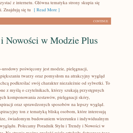
zystać z internetu. Główna tematyka strony skupia się
. Znajdują się tu
[ Read More ]
CONTINUE
 i Nowości w Modzie Plus
urodowy poświęcony jest modzie, pielęgnacji,
piększaniu twarzy oraz pomysłom na atrakcyjny wygląd
 chcą podkreślać swój charakter niezależnie od sylwetki. To
one z myślą o czytelnikach, którzy szukają przystępnych
ych komponowania zestawów, pielęgnacji skóry,
nspiracji oraz sprawdzonych sposobów na lepszy wygląd.
spiracyjny ton z tematyką bliską osobom, które interesują
 size, świadomym budowaniem wizerunku i indywidualnym
wyglądu. Polecamy Poradnik Stylu i Trendy i Nowości w
ze. Na stronie można znaleźć wiele artykuły dotyczące tego,