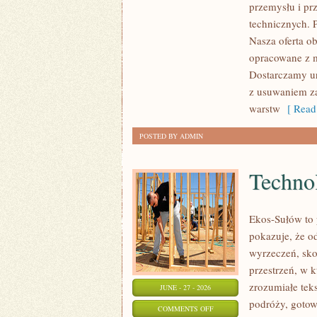
przemysłu i pr
ZASOBY
technicznych. 
Nasza oferta o
opracowane z m
Dostarczamy ur
z usuwaniem za
warstw
[ Read
POSTED BY ADMIN
Technol
Ekos-Sułów to 
pokazuje, że o
wyrzeczeń, sko
przestrzeń, w 
zrozumiałe te
JUNE - 27 - 2026
podróży, gotow
ON
COMMENTS OFF