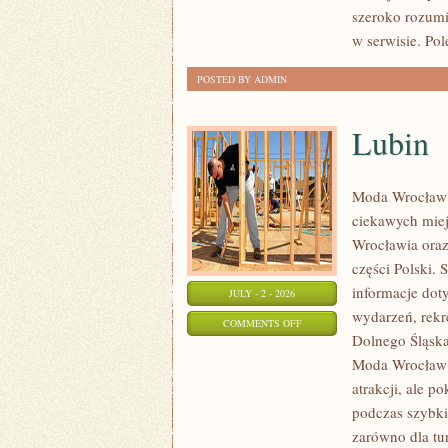
szeroko rozumi
w serwisie. Po
POSTED BY ADMIN
Lubin
Moda Wrocław 
ciekawych mie
Wrocławia oraz
części Polski.
informacje doty
JULY - 2 - 2026
wydarzeń, rekr
ON
COMMENTS OFF
Dolnego Śląska.
LUBIN
Moda Wrocław n
atrakcji, ale p
podczas szybki
zarówno dla tu