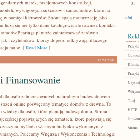
egendarnych marek, przełomowych konstrukcji,
31
modeli, wyścigowych sukcesów i samochodów, które na
się w pamięci kierowców. Strona spaja motoryzację jako
« Jul
 liczą się nie tylko dane katalogowe, ale również kontekst
utomotiveBearings.pl może zainteresować zarówno
Rekl
 jak i czytelników, którzy dopiero odkrywają, dlaczego
Przejdź
acja ma w
[ Read More ]
Odwiedź
CONTINUE
Kliknij,
Przejdź 
 i Finansowanie
Uzyskaj
Witryna
al dla osób zainteresowanych naturalnym budownictwem
Tutaj
strzeń online poświęcony tematyce domów z drewna. To
HTTP
o wiedzy dla osób, które planują budowę domu. Strona
ajczęściej pojawiających się tematach, które pojawiają się
http://u
oś zaczyna myśleć o własnym budynku wykonanym z
Strona
wnianych. Polecamy Wnętrza i Wykończenia i Technologie