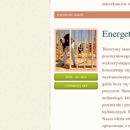
mieszkańców r
POSTED BY ADMIN
Energe
Tworzymy innow
przemysłowego,
wykorzystujące
koncentruje si
zaawansowanych
JUNE - 30 - 2026
gdzie liczy si
ON
COMMENTS OFF
procesów. Stro
ENERGETYKA
technologii, k
I
przemysłu i pr
ZASOBY
technicznych. 
Nasza oferta o
opracowane z m