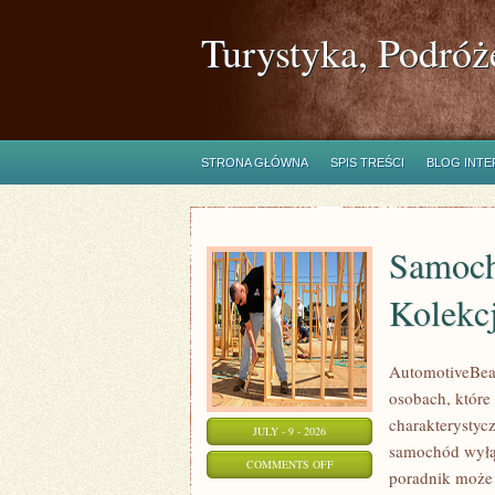
Turystyka, Podróż
STRONA GŁÓWNA
SPIS TREŚCI
BLOG INT
Samoch
Kolekc
AutomotiveBear
osobach, które 
charakterystycz
JULY - 9 - 2026
samochód wyłąc
ON
COMMENTS OFF
poradnik może 
SAMOCHODY