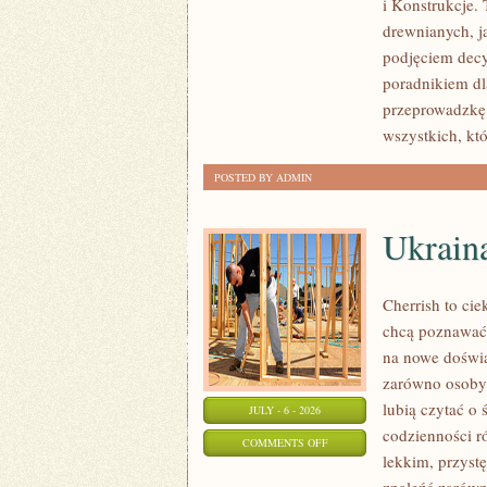
i Konstrukcje
KOSZTY
drewnianych, ja
I
podjęciem dec
FINANSOWANIE
poradnikiem dla
przeprowadzkę 
wszystkich, kt
POSTED BY ADMIN
Ukrain
Cherrish to cie
chcą poznawać 
na nowe doświa
zarówno osoby p
lubią czytać o 
JULY - 6 - 2026
codzienności r
ON
COMMENTS OFF
lekkim, przys
UKRAINA