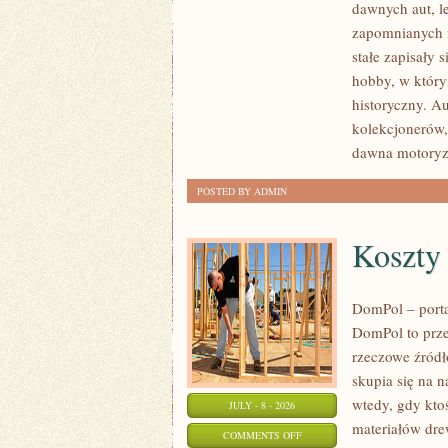
dawnych aut, l
ZABYTKOWE
zapomnianych 
–
stałe zapisały 
PORADNIKI
hobby, w którym
KOLEKCJONERA
historyczny. A
kolekcjonerów,
dawna motoryz
POSTED BY ADMIN
Koszty
DomPol – port
DomPol to prze
rzeczowe źródł
skupia się na n
wtedy, gdy kt
JULY - 8 - 2026
materiałów dre
ON
COMMENTS OFF