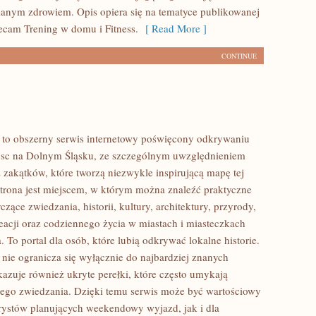
anym zdrowiem. Opis opiera się na tematyce publikowanej
lecam Trening w domu i Fitness.
[ Read More ]
CONTINUE
to obszerny serwis internetowy poświęcony odkrywaniu
jsc na Dolnym Śląsku, ze szczególnym uwzględnieniem
 zakątków, które tworzą niezwykle inspirującą mapę tej
 Strona jest miejscem, w którym można znaleźć praktyczne
czące zwiedzania, historii, kultury, architektury, przyrody,
eacji oraz codziennego życia w miastach i miasteczkach
 To portal dla osób, które lubią odkrywać lokalne historie.
ie ogranicza się wyłącznie do najbardziej znanych
okazuje również ukryte perełki, które często umykają
ego zwiedzania. Dzięki temu serwis może być wartościowy
rystów planujących weekendowy wyjazd, jak i dla