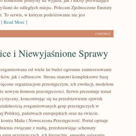
o konkretne pomysły na wyjazd, jak i teksty pozwalające
myślami do odległych miejsc. Polecam Zjednoczone Emiraty
t. To serwis, w którym podróżowanie nie jest
[ Read More ]
CONTINUE
ice i Niewyjaśnione Sprawy
zorganizowana od wielu lat budzi ogromne zainteresowanie
yków, jak i odbiorców. Strona stanowi kompleksowe bazę
ięcone organizacjom przestępczym, ich ewolucji, modelom
akże nowym formom przestępczości. Serwis prezentuje temat
cystyczny, koncentrując się na przedstawieniu zjawisk
ziałalnością zorganizowanych grup przestępczych w
j Polskiej, państwach europejskich oraz na świecie.
kontra Mafia i Nowoczesna Przestępczość. Portal opisuje
nienia związane z mafią, przedstawiając schematy
 grup przestępczych, ich hierarchię, sposoby osiągania