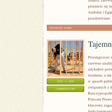
znaleźć zarówn
przenieść się 
Arabskie i Egip
przedstawiane
POSTED BY ADMIN
Tajemn
Przestępczość 
zarówno analit
artykułów pośw
działania, a t
w sposób publi
JULY - 4 - 2026
związanych z d
ON
COMMENTS OFF
Rzeczypospolite
TAJEMNICE
Polecam Prawo 
I
kluczowe zagad
NIEWYJAŚNIONE
funkcjonowania