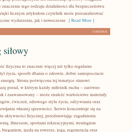
e znaczenie tego rodzaju działalności dla bezpieczeństwa
zięki licznym artykułom czytelnik może przeanalizować
yczne wydarzenia, jak i nowoczesne
[ Read More ]
CONTINUE
 siłowy
ść fizyczna to znacznie więcej niż tylko regularne
styl życia, sposób dbania o zdrowie, dobre samopoczucie
 energię. Strona poświęcona tej tematyce stanowi
azę porad, w którym każdy miłośnik ruchu – zarówno
jak i zaawansowany – może znaleźć wartościowe materiały
ingów, ćwiczeń, zdrowego stylu życia, odżywiania oraz
wijania własnej sprawności. Serwis koncentruje się na
u aktywności fizycznej, przedstawiając zagadnienia
wnią, fitnessem, sportami rekreacyjnymi, treningiem
 bieganiem, jazdą na rowerze, jogą, regeneracją oraz