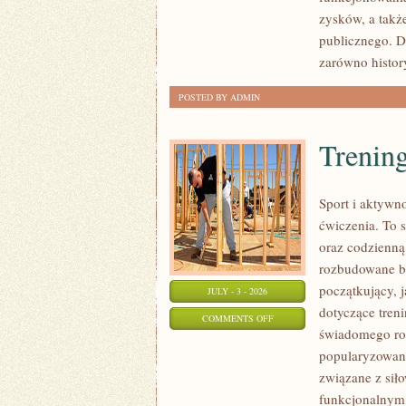
SPRAWY
zysków, a takż
publicznego. D
zarówno histor
POSTED BY ADMIN
Trening
Sport i aktywno
ćwiczenia. To 
oraz codzienną
rozbudowane b
początkujący, 
JULY - 3 - 2026
dotyczące tren
ON
COMMENTS OFF
świadomego roz
TRENING
popularyzowani
SIŁOWY
związane z siło
funkcjonalnym,