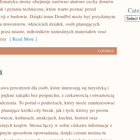
. Tematyka strony obejmuje zarówno atutowe cechy domów
k i pytania techniczne, które warto poznać przed
Cate
yzji o budowie. Dzięki temu DomPol może być przydatnym
Categories
 inwestorów, właścicieli działek, osób planujących
poza miasto, miłośników naturalnych materiałów oraz
órzy
[ Read More ]
CONTINUE
a
kawa przestrzeń dla osób, które interesują się turystyką i
piękne zakątki bez pośpiechu, z ciekawością i otwartością
dczenia. To portal o podróżach, który może zainteresować
lanujące krótki city break, jak i tych, którzy po prostu
świecie, kulturach, atrakcjach, kuchni, historii oraz
óżnych krajów. Strona łączy w sobie ciekawe informacje z
tępnym sposobem opowiadania, dzięki czemu można tu