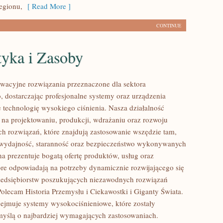
egionu,
[ Read More ]
CONTINUE
tyka i Zasoby
acyjne rozwiązania przeznaczone dla sektora
 dostarczając profesjonalne systemy oraz urządzenia
 technologię wysokiego ciśnienia. Nasza działalność
ę na projektowaniu, produkcji, wdrażaniu oraz rozwoju
 rozwiązań, które znajdują zastosowanie wszędzie tam,
ę wydajność, staranność oraz bezpieczeństwo wykonywanych
na prezentuje bogatą ofertę produktów, usług oraz
tóre odpowiadają na potrzeby dynamicznie rozwijającego się
zedsiębiorstw poszukujących niezawodnych rozwiązań
Polecam Historia Przemysłu i Ciekawostki i Giganty Świata.
bejmuje systemy wysokociśnieniowe, które zostały
yślą o najbardziej wymagających zastosowaniach.