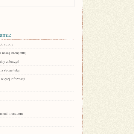
ama:
 do strony
 naszą stronę tutaj
 aby zobaczyć
na stronę tutaj
 więcej informacji
nusual-tours.com