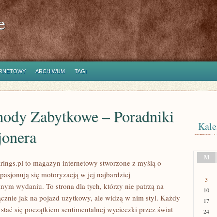
e
ERNETOWY
ARCHIWUM
TAGI
ody Zabytkowe – Poradniki
Kale
jonera
M
ings.pl to magazyn internetowy stworzone z myślą o
pasjonują się motoryzacją w jej najbardziej
3
nym wydaniu. To strona dla tych, którzy nie patrzą na
10
znie jak na pojazd użytkowy, ale widzą w nim styl. Każdy
17
stać się początkiem sentimentalnej wycieczki przez świat
24