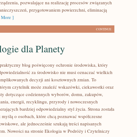
ządzenia, pozwalające na realizację procesów związanych
nieczyszczeń, przygotowaniem powierzchni, eliminacją
 More ]
CONTINUE
ogie dla Planety
praktyczny blog poświęcony ochronie środowiska, który
dpowiedzialność za środowisko nie musi oznaczać wielkich
mplikowanych decyzji ani kosztownych zmian. To
którym czytelnik może znaleźć wskazówki, ciekawostki oraz
ksty dotyczące codziennych wyborów, domu, zakupów,
ania, energii, recyklingu, przyrody i nowoczesnych
rających bardziej odpowiedzialny styl życia. Strona została
 myślą o osobach, które chcą poznawać współczesne
wiskowe, ale jednocześnie szukają treści napisanych
em. Nowości na stronie Ekologia w Podróży i Czytelniczy