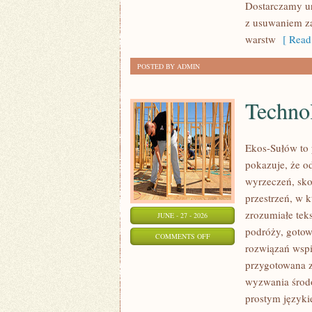
Dostarczamy ur
z usuwaniem za
warstw
[ Read
POSTED BY ADMIN
Technol
Ekos-Sułów to 
pokazuje, że o
wyrzeczeń, sko
przestrzeń, w 
zrozumiałe te
JUNE - 27 - 2026
podróży, gotow
ON
COMMENTS OFF
rozwiązań wspie
TECHNOLOGIE
przygotowana z
DLA
wyzwania środo
PLANETY
prostym języki