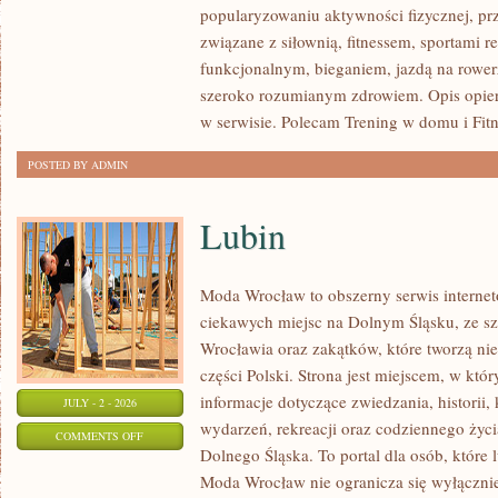
popularyzowaniu aktywności fizycznej, pr
SIŁOWY
związane z siłownią, fitnessem, sportami r
funkcjonalnym, bieganiem, jazdą na rowerz
szeroko rozumianym zdrowiem. Opis opier
w serwisie. Polecam Trening w domu i Fitn
POSTED BY ADMIN
Lubin
Moda Wrocław to obszerny serwis intern
ciekawych miejsc na Dolnym Śląsku, ze 
Wrocławia oraz zakątków, które tworzą nie
części Polski. Strona jest miejscem, w kt
informacje dotyczące zwiedzania, historii, 
JULY - 2 - 2026
wydarzeń, rekreacji oraz codziennego życi
ON
COMMENTS OFF
Dolnego Śląska. To portal dla osób, które 
LUBIN
Moda Wrocław nie ogranicza się wyłącznie