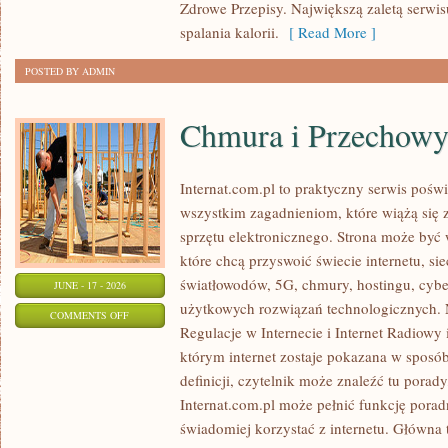
Zdrowe Przepisy. Największą zaletą serwisu
spalania kalorii.
[ Read More ]
POSTED BY ADMIN
Chmura i Przechow
Internat.com.pl to praktyczny serwis pośw
wszystkim zagadnieniom, które wiążą się
sprzętu elektronicznego. Strona może by
które chcą przyswoić świecie internetu, s
światłowodów, 5G, chmury, hostingu, cyb
JUNE - 17 - 2026
użytkowych rozwiązań technologicznych. N
ON
COMMENTS OFF
Regulacje w Internecie i Internet Radiowy i
CHMURA
którym internet zostaje pokazana w sposó
I
definicji, czytelnik może znaleźć tu porad
PRZECHOWYWANIE
Internat.com.pl może pełnić funkcję porad
DANYCH
świadomiej korzystać z internetu. Główna 