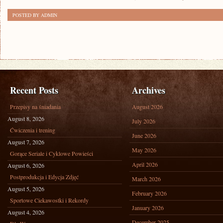
POSTED BY ADMIN
Recent Posts
Archives
Przepisy na śniadania
August 2026
August 8, 2026
July 2026
Ćwiczenia i trening
June 2026
August 7, 2026
May 2026
Gorące Seriale i Cyklowe Powieści
April 2026
August 6, 2026
Postprodukcja i Edycja Zdjęć
March 2026
August 5, 2026
February 2026
Sportowe Ciekawostki i Rekordy
January 2026
August 4, 2026
December 2025