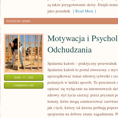
URODA
są także przygotowanie skóry. Dzięki tem
jako poradnik
[ Read More ]
POSTED BY ADMIN
Motywacja i Psychol
Odchudzania
Spalarnia kalorii – praktyczny przewodnik
Spalarnia kalorii to portal stworzony z my
uporządkować temat zdrowej sylwetki i szu
JUNE - 17 - 2026
podanych w ludzki sposób. To przestrzeń d
ON
COMMENTS OFF
opierać się wyłącznie na internetowych skr
MOTYWACJA
zdrowy styl życia szerzej: przez pryzmat p
I
tematy, które mogą zainteresować zarówno
PSYCHOLOGIA
jak i tych, którzy od dawna próbują popra
ODCHUDZANIA
spojrzenia na dobrze znane zagadnienia. 