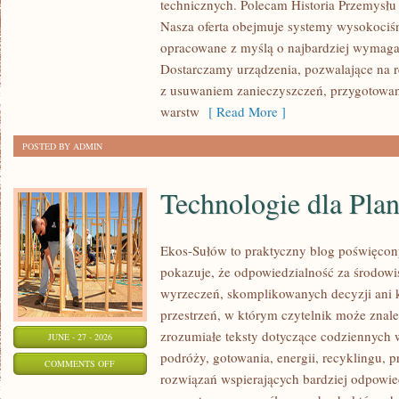
technicznych. Polecam Historia Przemysłu 
Nasza oferta obejmuje systemy wysokociśn
opracowane z myślą o najbardziej wymaga
Dostarczamy urządzenia, pozwalające na r
z usuwaniem zanieczyszczeń, przygotowan
warstw
[ Read More ]
POSTED BY ADMIN
Technologie dla Plan
Ekos-Sułów to praktyczny blog poświęcon
pokazuje, że odpowiedzialność za środowi
wyrzeczeń, skomplikowanych decyzji ani 
przestrzeń, w którym czytelnik może znal
zrozumiałe teksty dotyczące codziennyc
JUNE - 27 - 2026
podróży, gotowania, energii, recyklingu, 
ON
COMMENTS OFF
rozwiązań wspierających bardziej odpowiedz
TECHNOLOGIE