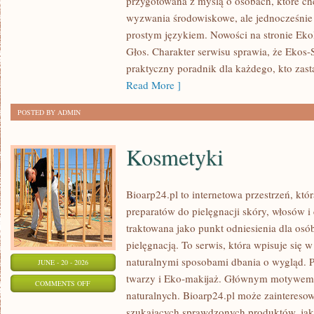
przygotowana z myślą o osobach, które c
DLA
wyzwania środowiskowe, ale jednocześnie 
PLANETY
prostym językiem. Nowości na stronie Eko
Głos. Charakter serwisu sprawia, że Ekos
praktyczny poradnik dla każdego, kto zasta
Read More ]
POSTED BY ADMIN
Kosmetyki
Bioarp24.pl to internetowa przestrzeń, któ
preparatów do pielęgnacji skóry, włosów i 
traktowana jako punkt odniesienia dla osób
pielęgnacją. To serwis, która wpisuje się 
naturalnymi sposobami dbania o wygląd. P
JUNE - 20 - 2026
twarzy i Eko-makijaż. Głównym motywem 
ON
COMMENTS OFF
naturalnych. Bioarp24.pl może zainteres
KOSMETYKI
szukających sprawdzonych produktów, jak 