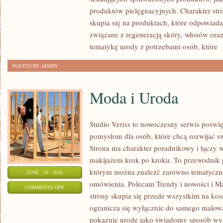
produktów pielęgnacyjnych. Charakter str
skupia się na produktach, które odpowiad
związane z regeneracją skóry, włosów oraz 
tematykę urody z potrzebami osób, które
[
POSTED BY ADMIN
Moda i Uroda
Studio Veriss to nowoczesny serwis pośw
pomysłom dla osób, które chcą rozwijać s
Strona ma charakter poradnikowy i łączy 
makijażem krok po kroku. To przewodnik
którym można znaleźć zarówno tematyczne 
JUNE - 19 - 2026
omówienia. Polecam Trendy i nowości i M
ON
COMMENTS OFF
strony skupia się przede wszystkim na ko
MODA
ogranicza się wyłącznie do samego malowa
I
pokazuje urodę jako świadomy sposób wyr