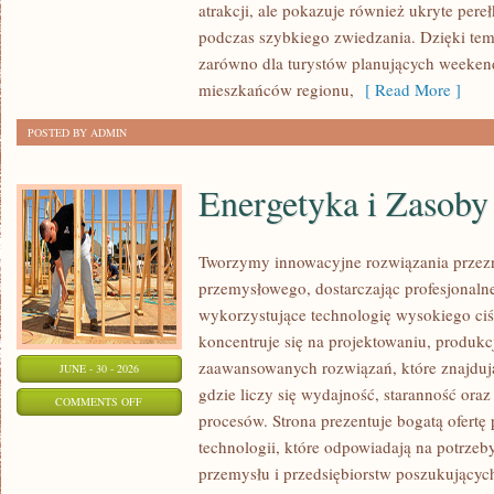
atrakcji, ale pokazuje również ukryte pere
podczas szybkiego zwiedzania. Dzięki te
zarówno dla turystów planujących weekend
mieszkańców regionu,
[ Read More ]
POSTED BY ADMIN
Energetyka i Zasoby
Tworzymy innowacyjne rozwiązania przezn
przemysłowego, dostarczając profesjonaln
wykorzystujące technologię wysokiego ciś
koncentruje się na projektowaniu, produkc
zaawansowanych rozwiązań, które znajduj
JUNE - 30 - 2026
gdzie liczy się wydajność, staranność o
ON
COMMENTS OFF
procesów. Strona prezentuje bogatą ofertę
ENERGETYKA
technologii, które odpowiadają na potrzeb
I
przemysłu i przedsiębiorstw poszukujący
ZASOBY