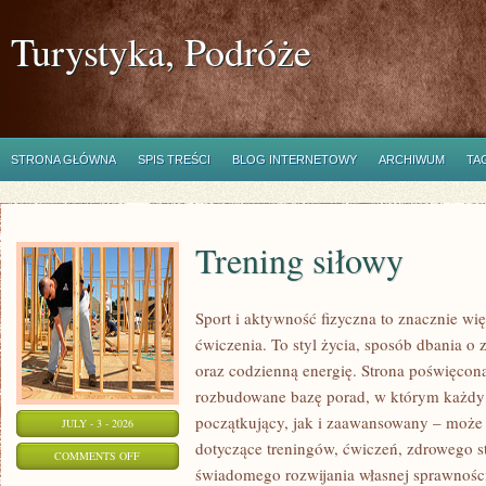
Turystyka, Podróże
STRONA GŁÓWNA
SPIS TREŚCI
BLOG INTERNETOWY
ARCHIWUM
TA
Trening siłowy
Sport i aktywność fizyczna to znacznie wię
ćwiczenia. To styl życia, sposób dbania o
oraz codzienną energię. Strona poświęcona
rozbudowane bazę porad, w którym każdy
początkujący, jak i zaawansowany – może 
JULY - 3 - 2026
dotyczące treningów, ćwiczeń, zdrowego st
ON
COMMENTS OFF
świadomego rozwijania własnej sprawności
TRENING