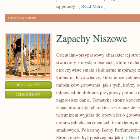
SIZE
są porady
[ Read More ]
POSTED BY ADMIN
Zapachy Niszowe
Orientalno-przyprawowy charakter tej stron
stworzony z myślą o osobach, które kocha
nieoczywiste smaki i kulinarne inspiracje 
kulinarna baza wiedzy, która może zainte
miłośników gotowania, jak i tych, którzy 
JUNE - 14 - 2026
odpowiednio dobrane przyprawy potrafią 
ON
COMMENTS OFF
najprostsze danie. Tematyka strony koncen
ZAPACHY
zapachów, ale jej charakter jest znacznie 
NISZOWE
tu punktem wyjścia do opowieści o gotowani
domowych eksperymentach i codziennym 
smakowych. Polecamy Ikony Perfumeryjne 
Strona może być postrzegana jako
[ Read 