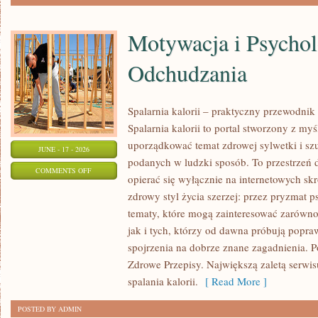
Motywacja i Psychol
Odchudzania
Spalarnia kalorii – praktyczny przewodnik
Spalarnia kalorii to portal stworzony z my
uporządkować temat zdrowej sylwetki i szu
JUNE - 17 - 2026
podanych w ludzki sposób. To przestrzeń d
ON
COMMENTS OFF
opierać się wyłącznie na internetowych skr
MOTYWACJA
zdrowy styl życia szerzej: przez pryzmat p
I
tematy, które mogą zainteresować zarówno
PSYCHOLOGIA
jak i tych, którzy od dawna próbują popra
ODCHUDZANIA
spojrzenia na dobrze znane zagadnienia. 
Zdrowe Przepisy. Największą zaletą serwisu
spalania kalorii.
[ Read More ]
POSTED BY ADMIN