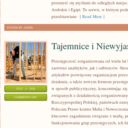
przenieść się myślami do odległych miejs
Arabskie i Egipt. To serwis, w którym podr
przedstawiane
[ Read More ]
POSTED BY ADMIN
Tajemnice i Niewyj
Przestępczość zorganizowana od wielu lat
zarówno analityków, jak i odbiorców. Str
artykułów poświęcone organizacjom przes
działania, a także nowym formom przestępc
w sposób publicystyczny, koncentrując się
JULY - 4 - 2026
związanych z działalnością zorganizowany
ON
COMMENTS OFF
Rzeczypospolitej Polskiej, państwach euro
TAJEMNICE
Polecam Prawo kontra Mafia i Nowoczesna 
I
kluczowe zagadnienia związane z mafią, p
NIEWYJAŚNIONE
funkcjonowania grup przestępczych, ich hi
SPRAWY