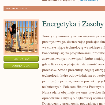
POSTED BY ADMIN
Energetyka i Zasoby
Tworzymy innowacyjne rozwiązania przezn
przemysłowego, dostarczając profesjonaln
wykorzystujące technologię wysokiego ciś
koncentruje się na projektowaniu, produkc
zaawansowanych rozwiązań, które znajduj
JUNE - 30 - 2026
gdzie liczy się wydajność, staranność o
ON
COMMENTS OFF
procesów. Strona prezentuje bogatą ofertę
ENERGETYKA
technologii, które odpowiadają na potrzeb
I
przemysłu i przedsiębiorstw poszukujący
ZASOBY
technicznych. Polecam Historia Przemysłu 
Nasza oferta obejmuje systemy wysokociśn
opracowane z myślą o najbardziej wymaga
Dostarczamy urządzenia, pozwalające na r