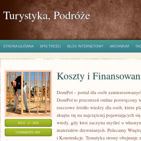
Turystyka, Podróże
STRONA GŁÓWNA
SPIS TREŚCI
BLOG INTERNETOWY
ARCHIWUM
TA
Koszty i Finansowan
DomPol – portal dla osób zainteresowan
DomPol to przestrzeń online poświęcony 
rzeczowe źródło wiedzy dla osób, które p
skupia się na najczęściej pojawiających się
wtedy, gdy ktoś zaczyna myśleć o włas
JULY - 8 - 2026
materiałów drewnianych. Polecamy Wnętrz
ON
COMMENTS OFF
i Konstrukcje. Tematyka strony obejmuje
KOSZTY