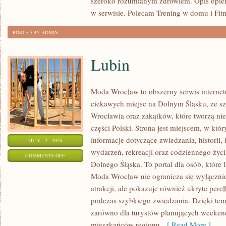
szeroko rozumianym zdrowiem. Opis opier
w serwisie. Polecam Trening w domu i Fitn
POSTED BY ADMIN
Lubin
Moda Wrocław to obszerny serwis intern
ciekawych miejsc na Dolnym Śląsku, ze 
Wrocławia oraz zakątków, które tworzą nie
części Polski. Strona jest miejscem, w kt
informacje dotyczące zwiedzania, historii, 
JULY - 2 - 2026
wydarzeń, rekreacji oraz codziennego życi
ON
COMMENTS OFF
Dolnego Śląska. To portal dla osób, które 
LUBIN
Moda Wrocław nie ogranicza się wyłącznie
atrakcji, ale pokazuje również ukryte pere
podczas szybkiego zwiedzania. Dzięki te
zarówno dla turystów planujących weekend
mieszkańców regionu,
[ Read More ]