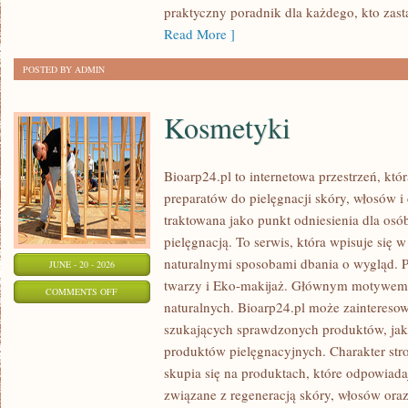
praktyczny poradnik dla każdego, kto zasta
Read More ]
POSTED BY ADMIN
Kosmetyki
Bioarp24.pl to internetowa przestrzeń, któ
preparatów do pielęgnacji skóry, włosów i 
traktowana jako punkt odniesienia dla osób
pielęgnacją. To serwis, która wpisuje się 
naturalnymi sposobami dbania o wygląd. P
JUNE - 20 - 2026
twarzy i Eko-makijaż. Głównym motywem 
ON
COMMENTS OFF
naturalnych. Bioarp24.pl może zainteres
KOSMETYKI
szukających sprawdzonych produktów, jak 
produktów pielęgnacyjnych. Charakter str
skupia się na produktach, które odpowiad
związane z regeneracją skóry, włosów oraz 