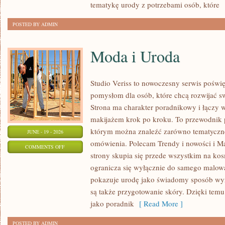
tematykę urody z potrzebami osób, które
[
POSTED BY ADMIN
Moda i Uroda
Studio Veriss to nowoczesny serwis pośw
pomysłom dla osób, które chcą rozwijać s
Strona ma charakter poradnikowy i łączy 
makijażem krok po kroku. To przewodnik
którym można znaleźć zarówno tematyczne 
JUNE - 19 - 2026
omówienia. Polecam Trendy i nowości i M
ON
COMMENTS OFF
strony skupia się przede wszystkim na ko
MODA
ogranicza się wyłącznie do samego malowa
I
pokazuje urodę jako świadomy sposób wyr
URODA
są także przygotowanie skóry. Dzięki tem
jako poradnik
[ Read More ]
POSTED BY ADMIN