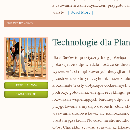
z usuwaniem zanieczyszczeń, przygotowan
warstw
[ Read More ]
POSTED BY ADMIN
Technologie dla Plan
Ekos-Sułów to praktyczny blog poświęcon
pokazuje, że odpowiedzialność za środowi
wyrzeczeń, skomplikowanych decyzji ani 
przestrzeń, w którym czytelnik może znal
zrozumiałe teksty dotyczące codziennyc
JUNE - 27 - 2026
podróży, gotowania, energii, recyklingu, 
ON
COMMENTS OFF
rozwiązań wspierających bardziej odpowiedz
TECHNOLOGIE
przygotowana z myślą o osobach, które c
DLA
wyzwania środowiskowe, ale jednocześnie 
PLANETY
prostym językiem. Nowości na stronie Eko
Głos. Charakter serwisu sprawia, że Ekos