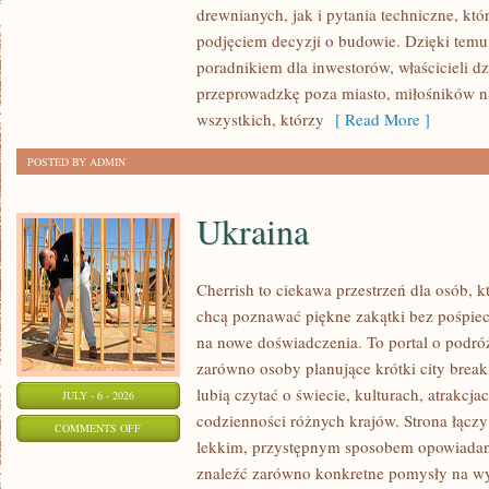
drewnianych, jak i pytania techniczne, kt
I
podjęciem decyzji o budowie. Dzięki te
FINANSOWANIE
poradnikiem dla inwestorów, właścicieli d
przeprowadzkę poza miasto, miłośników n
wszystkich, którzy
[ Read More ]
POSTED BY ADMIN
Ukraina
Cherrish to ciekawa przestrzeń dla osób, któ
chcą poznawać piękne zakątki bez pośpiech
na nowe doświadczenia. To portal o podró
zarówno osoby planujące krótki city break,
lubią czytać o świecie, kulturach, atrakcjac
JULY - 6 - 2026
codzienności różnych krajów. Strona łączy
ON
COMMENTS OFF
lekkim, przystępnym sposobem opowiadan
UKRAINA
znaleźć zarówno konkretne pomysły na wyj