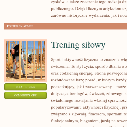
zysków, a także znaczenie tego rodzaju dz
publicznego. Dzięki licznym artykułom cz
zarówno historyczne wydarzenia, jak i no
POSTED BY ADMIN
Trening siłowy
Sport i aktywność fizyczna to znacznie wię
ćwiczenia. To styl życia, sposób dbania o
oraz codzienną energię. Strona poświęcona
rozbudowane bazę porad, w którym każdy
początkujący, jak i zaawansowany – może 
JULY - 3 - 2026
dotyczące treningów, ćwiczeń, zdrowego st
ON
COMMENTS OFF
świadomego rozwijania własnej sprawności
TRENING
popularyzowaniu aktywności fizycznej, pr
SIŁOWY
związane z siłownią, fitnessem, sportami r
funkcjonalnym, bieganiem, jazdą na rowerz