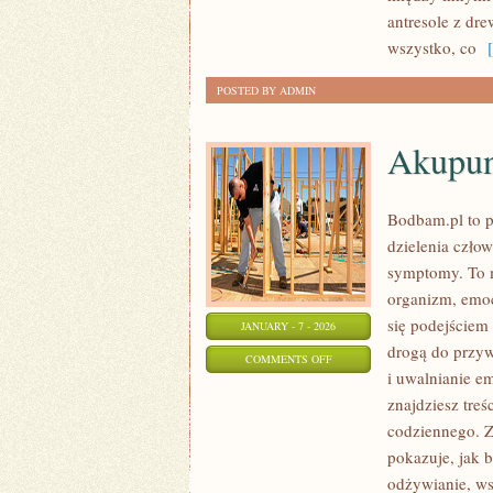
OTOCZENIE
antresole z dr
DOMU
wszystko, co
[ 
POSTED BY ADMIN
Akupun
Bodbam.pl to pr
dzielenia człow
symptomy. To m
organizm, emocj
się podejściem
JANUARY - 7 - 2026
drogą do przyw
ON
COMMENTS OFF
i uwalnianie em
AKUPUNKTURA
znajdziesz treś
codziennego. 
pokazuje, jak
odżywianie, ws