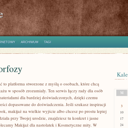
e
ERNETOWY
ARCHIWUM
TAGI
rfozy
Kale
ć to platforma stworzone z myślą o osobach, które chcą
zażu w sposób zrozumiały. Ten serwis łączy rady dla osób
M
 materiałami dla bardziej doświadczonych, dzięki czemu
reści dopasowane do doświadczenia. Jeśli szukasz inspiracji
3
ok, makijaż na wielkie wyjście albo chcesz po prostu lepiej
10
ziała przy Twojej urodzie, znajdziesz tu konkret i jasne
17
olecamy Makijaż dla nastolatek i Kosmetyczne mity. W
24