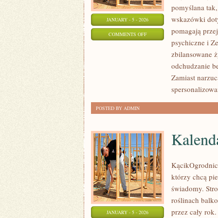
pomyślana tak,
wskazówki dotyc
JANUARY - 5 - 2026
pomagają przejś
ON
COMMENTS OFF
psychiczne i Z
DIETA
zbilansowane ż
A
odchudzanie be
HORMONY
Zamiast narzuc
spersonalizowa
POSTED BY ADMIN
Kalend
KącikOgrodniczy
którzy chcą pi
świadomy. Stro
roślinach balk
przez cały rok.
JANUARY - 5 - 2026