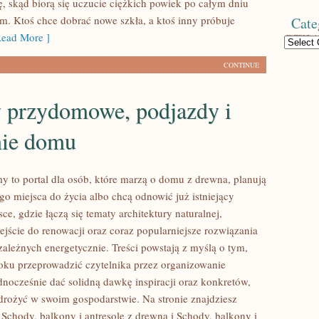
ę, skąd biorą się uczucie ciężkich powiek po całym dniu
m. Ktoś chce dobrać nowe szkła, a ktoś inny próbuje
Cate
ead More ]
Categories
CONTINUE
 przydomowe, podjazdy i
nie domu
 to portal dla osób, które marzą o domu z drewna, planują
o miejsca do życia albo chcą odnowić już istniejący
sce, gdzie łączą się tematy architektury naturalnej,
ejście do renowacji oraz coraz popularniejsze rozwiązania
ależnych energetycznie. Treści powstają z myślą o tym,
oku przeprowadzić czytelnika przez organizowanie
ednocześnie dać solidną dawkę inspiracji oraz konkretów,
rożyć w swoim gospodarstwie. Na stronie znajdziesz
Schody, balkony i antresole z drewna i Schody, balkony i