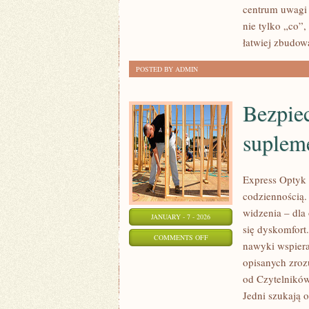
centrum uwagi 
nie tylko „co”,
łatwiej zbudow
POSTED BY ADMIN
Bezpie
suplem
Express Optyk 
codziennością.
widzenia – dla
JANUARY - 7 - 2026
się dyskomfort. 
ON
COMMENTS OFF
nawyki wspiera
BEZPIECZEŃSTWO
opisanych zroz
LEKÓW
od Czytelników.
I
Jedni szukają 
SUPLEMENTÓW