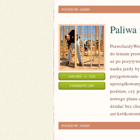
POSTED BY ADMIN
Paliwa
PrawoJazdyWroc
do tematu praw
aż po pozytywn
nauka jazdy by
przygotowanie d
JANUARY - 6 - 2026
uporządkowany.
ON
COMMENTS OFF
podstaw, czy je
PALIWA
nowego planu d
I
działać bez ch
EKONOMIA
aut krótkoterm
JAZDY
POSTED BY ADMIN