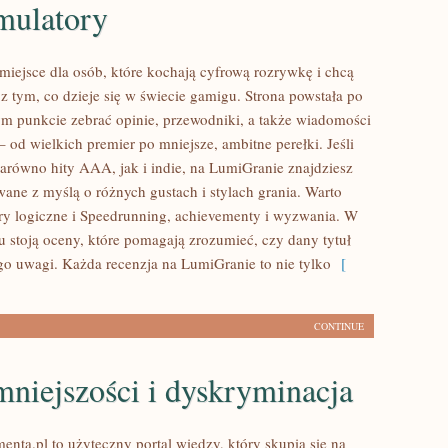
mulatory
miejsce dla osób, które kochają cyfrową rozrywkę i chcą
z tym, co dzieje się w świecie gamigu. Strona powstała po
ym punkcie zebrać opinie, przewodniki, a także wiadomości
– od wielkich premier po mniejsze, ambitne perełki. Jeśli
 zarówno hity AAA, jak i indie, na LumiGranie znajdziesz
wane z myślą o różnych gustach i stylach grania. Warto
 Gry logiczne i Speedrunning, achievementy i wyzwania. W
u stoją oceny, które pomagają zrozumieć, czy dany tytuł
ego uwagi. Każda recenzja na LumiGranie to nie tylko
[
CONTINUE
niejszości i dyskryminacja
nta.pl to użyteczny portal wiedzy, który skupia się na