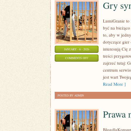
Gry sy
LumiGranie to 
być na bieżąco 
to, aby w jedn
dotyczące gier 
interesują Cię
JANUARY - 6 - 2026
treści przygoto
ON
COMMENTS OFF
zajrzeć tutaj:
GRY
centrum serwis
SYMULATORY
jest wart Twoj
Read More ]
POSTED BY ADMIN
Prawa m
BlogdlaKonsume