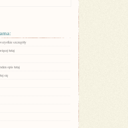
ama:
wszystkie szczegóły
ięcej tutaj
ełen opis tutaj
uj się