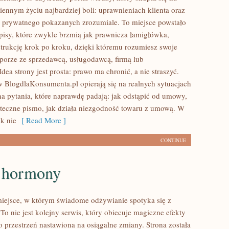
iennym życiu najbardziej boli: uprawnieniach klienta oraz
 prywatnego pokazanych zrozumiale. To miejsce powstało
episy, które zwykle brzmią jak prawnicza łamigłówka,
strukcję krok po kroku, dzięki któremu rozumiesz swoje
porze ze sprzedawcą, usługodawcą, firmą lub
dea strony jest prosta: prawo ma chronić, a nie straszyć.
 w BlogdlaKonsumenta.pl opierają się na realnych sytuacjach
na pytania, które naprawdę padają: jak odstąpić od umowy,
uteczne pismo, jak działa niezgodność towaru z umową. W
ik nie
[ Read More ]
CONTINUE
a hormony
miejsce, w którym świadome odżywianie spotyka się z
To nie jest kolejny serwis, który obiecuje magiczne efekty
o przestrzeń nastawiona na osiągalne zmiany. Strona została