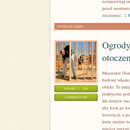
zastanawiają si
przed monitore
zrozumieć,
[ R
POSTED BY ADMIN
Ogrody
otocze
Mazurskie Domy
budowę własneg
obiekt. To miej
JANUARY - 7 - 2026
praktyczne pod
ON
COMMENTS OFF
dla domów niez
OGRODY
aby krok po kr
PRZYDOMOWE,
inwestycji, a j
PODJAZDY
które można wd
I
między innymi 