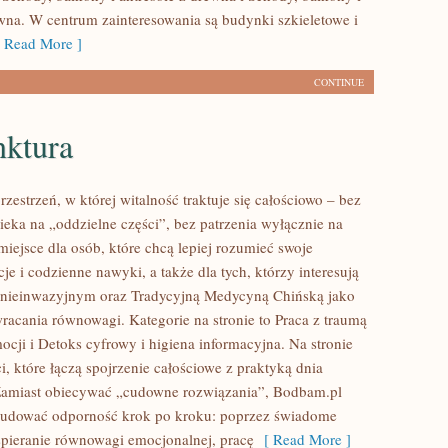
ewna. W centrum zainteresowania są budynki szkieletowe i
Read More ]
CONTINUE
ktura
zestrzeń, w której witalność traktuje się całościowo – bez
ieka na „oddzielne części”, bez patrzenia wyłącznie na
iejsce dla osób, które chcą lepiej rozumieć swoje
e i codzienne nawyki, a także dla tych, którzy interesują
 nieinwazyjnym oraz Tradycyjną Medycyną Chińską jako
racania równowagi. Kategorie na stronie to Praca z traumą
ocji i Detoks cyfrowy i higiena informacyjna. Na stronie
ci, które łączą spojrzenie całościowe z praktyką dnia
Zamiast obiecywać „cudowne rozwiązania”, Bodbam.pl
 budować odporność krok po kroku: poprzez świadome
pieranie równowagi emocjonalnej, pracę
[ Read More ]