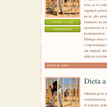
tym, co w codz
regułach prawa
po to, aby prz
zamienić na in
JANUARY - 6 - 2026
możliwości w s
ON
COMMENTS OFF
kontrahentem. I
PRAWA
Dlatego treści
MNIEJSZOŚCI
i odpowiadają 
I
jak napisać sk
DYSKRYMINACJA
efekcie czyteln
POSTED BY ADMIN
Dieta 
OKdieta.pl to 
codziennością. 
w tydzień, tylk