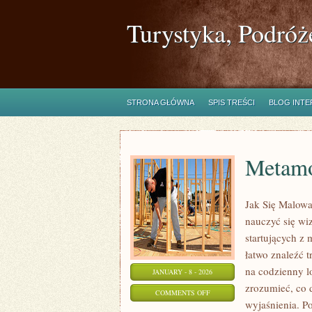
Turystyka, Podróż
STRONA GŁÓWNA
SPIS TREŚCI
BLOG INT
Metamo
Jak Się Malowa
nauczyć się wi
startujących z
łatwo znaleźć t
na codzienny lo
JANUARY - 8 - 2026
zrozumieć, co d
ON
COMMENTS OFF
wyjaśnienia. P
METAMORFOZY