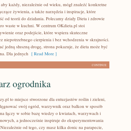
 aby każdy, niezależnie od wieku, mógł znaleźć konkretne
zące żywienia, a także narzędzia i inspiracje, które
ć od teorii do działania. Polecamy działy Dieta i zdrowie
ero waste w kuchni. W centrum OKdieta.pl stoi
ywienie oraz podejście, które wspiera skuteczne
z niepotrzebnego cierpienia i bez wchodzenia w skrajności.
ać jedną słuszną drogę, strona pokazuje, że dieta może być
na. Dla jednych
[ Read More ]
CONTINUE
arz ogrodnika
.pl to miejsce stworzone dla entuzjastów roślin i zieleni,
elęgnować swój ogród, warzywnik oraz balkon w sposób
na łączy w sobie bazę wiedzy o kwiatach, warzywach i
onowych, a jednocześnie inspiruje do eksperymentowania
 Niezależnie od tego, czy masz kilka donic na parapecie,