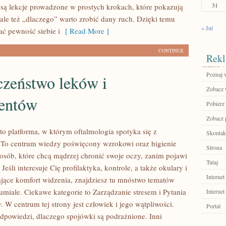
31
są lekcje prowadzone w prostych krokach, które pokazują
 ale też „dlaczego” warto zrobić dany ruch. Dzięki temu
« Jul
ać pewność siebie i
[ Read More ]
CONTINUE
Rekl
Poznaj 
czeństwo leków i
Zobacz w
entów
Pobierz
Zobacz p
to platforma, w którym oftalmologia spotyka się z
Skontakt
 To centrum wiedzy poświęcony wzrokowi oraz higienie
Strona
 osób, które chcą mądrzej chronić swoje oczy, zanim pojawi
Tutaj
Jeśli interesuje Cię profilaktyka, kontrole, a także okulary i
Internet
jące komfort widzenia, znajdziesz tu mnóstwo tematów
umiale. Ciekawe kategorie to Zarządzanie stresem i Pytania
Internet
 W centrum tej strony jest człowiek i jego wątpliwości.
Portal
odpowiedzi, dlaczego spojówki są podrażnione. Inni