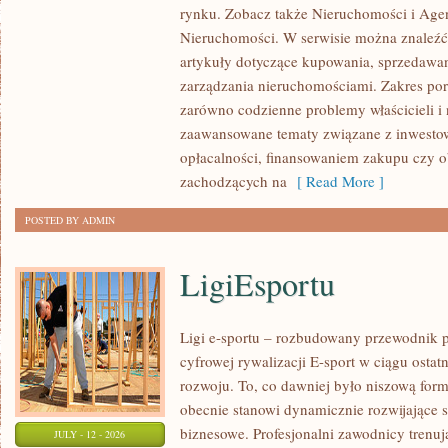
rynku. Zobacz także Nieruchomości i Agen
NIERUCHOMOŚCI
Nieruchomości. W serwisie można znaleźć
W
artykuły dotyczące kupowania, sprzedawa
POLSCE
zarządzania nieruchomościami. Zakres po
zarówno codzienne problemy właścicieli i 
zaawansowane tematy związane z inwesto
opłacalności, finansowaniem zakupu czy
zachodzących na
[ Read More ]
POSTED BY ADMIN
LigiEsportu
Ligi e-sportu – rozbudowany przewodnik po
cyfrowej rywalizacji E-sport w ciągu ostat
rozwoju. To, co dawniej było niszową for
obecnie stanowi dynamicznie rozwijające s
biznesowe. Profesjonalni zawodnicy trenuj
JULY - 12 - 2026