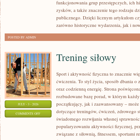
funkcjonowania grup przestępczych, ich hi
SPRAWY
zysków, a także znaczenie tego rodzaju dz
publicznego. Dzięki licznym artykułom cz
zarówno historyczne wydarzenia, jak i no
POSTED BY ADMIN
Trening siłowy
Sport i aktywność fizyczna to znacznie wię
ćwiczenia. To styl życia, sposób dbania o
oraz codzienną energię. Strona poświęcona
rozbudowane bazę porad, w którym każdy
początkujący, jak i zaawansowany – może 
JULY - 3 - 2026
dotyczące treningów, ćwiczeń, zdrowego st
ON
COMMENTS OFF
świadomego rozwijania własnej sprawności
TRENING
popularyzowaniu aktywności fizycznej, pr
SIŁOWY
związane z siłownią, fitnessem, sportami r