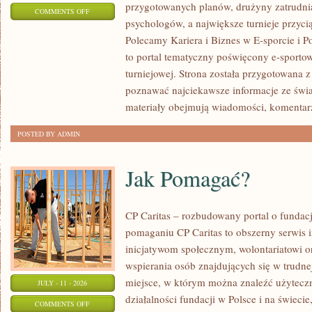
przygotowanych planów, drużyny zatrudnia
ON
COMMENTS OFF
psychologów, a największe turnieje przyci
LIGIESPORTU
Polecamy Kariera i Biznes w E-sporcie i Po
to portal tematyczny poświęcony e-sportow
turniejowej. Strona została przygotowana 
poznawać najciekawsze informacje ze świa
materiały obejmują wiadomości, komentarz
POSTED BY ADMIN
Jak Pomagać?
CP Caritas – rozbudowany portal o fundac
pomaganiu CP Caritas to obszerny serwis 
inicjatywom społecznym, wolontariatowi 
wspierania osób znajdujących się w trudnej 
miejsce, w którym można znaleźć użyteczn
JULY - 11 - 2026
działalności fundacji w Polsce i na świec
ON
COMMENTS OFF