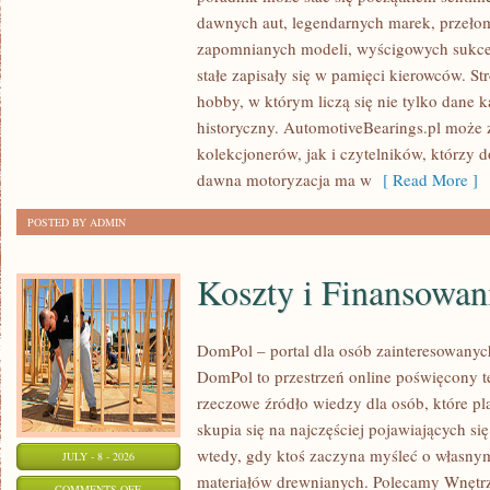
SAMOCHODY
dawnych aut, legendarnych marek, przeło
ZABYTKOWE
zapomnianych modeli, wyścigowych sukce
–
stałe zapisały się w pamięci kierowców. St
PORADNIKI
hobby, w którym liczą się nie tylko dane 
KOLEKCJONERA
historyczny. AutomotiveBearings.pl może
kolekcjonerów, jak i czytelników, którzy 
dawna motoryzacja ma w
[ Read More ]
POSTED BY ADMIN
Koszty i Finansowan
DomPol – portal dla osób zainteresowan
DomPol to przestrzeń online poświęcony 
rzeczowe źródło wiedzy dla osób, które p
skupia się na najczęściej pojawiających się
wtedy, gdy ktoś zaczyna myśleć o włas
JULY - 8 - 2026
materiałów drewnianych. Polecamy Wnętrz
ON
COMMENTS OFF