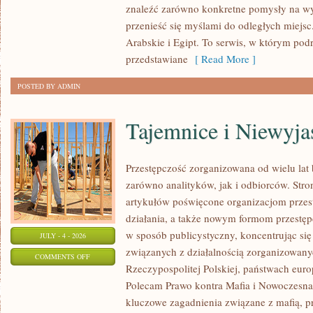
znaleźć zarówno konkretne pomysły na wyj
przenieść się myślami do odległych miejs
Arabskie i Egipt. To serwis, w którym podr
przedstawiane
[ Read More ]
POSTED BY ADMIN
Tajemnice i Niewyj
Przestępczość zorganizowana od wielu lat
zarówno analityków, jak i odbiorców. Str
artykułów poświęcone organizacjom przes
działania, a także nowym formom przestępc
w sposób publicystyczny, koncentrując się
JULY - 4 - 2026
związanych z działalnością zorganizowany
ON
COMMENTS OFF
Rzeczypospolitej Polskiej, państwach euro
TAJEMNICE
Polecam Prawo kontra Mafia i Nowoczesna 
I
kluczowe zagadnienia związane z mafią, p
NIEWYJAŚNIONE