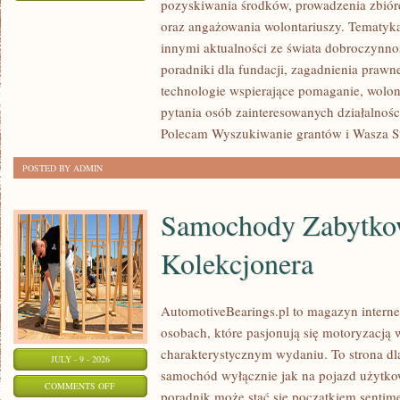
pozyskiwania środków, prowadzenia zbiór
JAK
oraz angażowania wolontariuszy. Tematyk
POMAGAĆ?
innymi aktualności ze świata dobroczynnoś
poradniki dla fundacji, zagadnienia prawn
technologie wspierające pomaganie, wolon
pytania osób zainteresowanych działalnośc
Polecam Wyszukiwanie grantów i Wasza Str
POSTED BY ADMIN
Samochody Zabytkow
Kolekcjonera
AutomotiveBearings.pl to magazyn intern
osobach, które pasjonują się motoryzacją w
charakterystycznym wydaniu. To strona dla
JULY - 9 - 2026
samochód wyłącznie jak na pojazd użytkow
ON
COMMENTS OFF
poradnik może stać się początkiem sentime