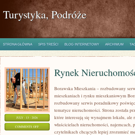
Turystyka, Podróże
STRONA GŁÓWNA
SPIS TREŚCI
BLOG INTERNETOWY
ARCHIWUM
TA
Rynek Nieruchomośc
Borawska Mieszkania – rozbudowany serw
mieszkaniach i rynku mieszkaniowym Bor
rozbudowany serwis poradnikowy poświęc
tematyce nieruchomości. Strona została p
które interesują się wynajmem lokalu, ale 
JULY - 13 - 2026
właścicielach nieruchomości, najemcach, 
ON
COMMENTS OFF
czytelnikach chcących lepiej zrozumieć 
RYNEK