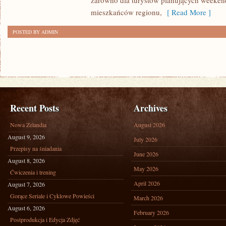
zarówno dla turystów planujących weekend
mieszkańców regionu,
[ Read More ]
POSTED BY ADMIN
Recent Posts
Archives
Nowa Zelandia
August 2026
August 9, 2026
July 2026
Przepisy na śniadania
June 2026
August 8, 2026
May 2026
Ćwiczenia i trening
April 2026
August 7, 2026
Gorące Seriale i Cyklowe Powieści
March 2026
August 6, 2026
February 2026
Postprodukcja i Edycja Zdjęć