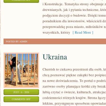
i Konstrukcje. Tematyka strony obejmuje
KOSZTY
drewnianych, jak i pytania techniczne, kt
I
podjęciem decyzji o budowie. Dzięki te
FINANSOWANIE
poradnikiem dla inwestorów, właścicieli d
przeprowadzkę poza miasto, miłośników n
wszystkich, którzy
[ Read More ]
POSTED BY ADMIN
Ukraina
Cherrish to ciekawa przestrzeń dla osób, któ
chcą poznawać piękne zakątki bez pośpiech
na nowe doświadczenia. To portal o podró
zarówno osoby planujące krótki city break,
lubią czytać o świecie, kulturach, atrakcjac
JULY - 6 - 2026
codzienności różnych krajów. Strona łączy
ON
COMMENTS OFF
lekkim, przystępnym sposobem opowiadan
UKRAINA