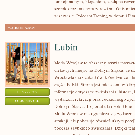
funkcjonalnym, bieganiem, jazdą na rowerz
szeroko rozumianym zdrowiem. Opis opier
w serwisie. Polecam Trening w domu i Fitn
POSTED BY ADMIN
Lubin
Moda Wrocław to obszerny serwis intern
ciekawych miejsc na Dolnym Śląsku, ze 
Wrocławia oraz zakątków, które tworzą nie
części Polski. Strona jest miejscem, w kt
informacje dotyczące zwiedzania, historii, 
JULY - 2 - 2026
wydarzeń, rekreacji oraz codziennego życi
ON
COMMENTS OFF
Dolnego Śląska. To portal dla osób, które 
LUBIN
Moda Wrocław nie ogranicza się wyłącznie
atrakcji, ale pokazuje również ukryte pere
podczas szybkiego zwiedzania. Dzięki te