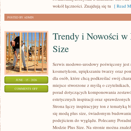
wokół łączności. Znajdują się tu
[ Read Mo
POSTED BY ADMIN
Trendy i Nowości w
Size
Serwis modowo-urodowy poświęcony jest m
kosmetykom, upiększaniu twarzy oraz po
dla osób, które chcą podkreślać swój chara
JUNE - 15 - 2026
miejsce stworzone z myślą o czytelnikach,
ON
COMMENTS OFF
porad dotyczących komponowania zestawów
TRENDY
estetycznych inspiracji oraz sprawdzonyc
I
Strona łączy inspiracyjny ton z tematyką b
NOWOŚCI
się modą plus size, świadomym budowani
W
podejściem do wyglądu. Polecamy Poradni
MODZIE
Modzie Plus Size. Na stronie można znaleź