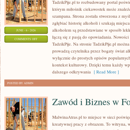
TadzikPije.pl to rozbudowany portal poświ
którym miłośnik ciekawostek może znaleźć
szampana. Strona została stworzona z myśl
zgłębiać historię alkoholi i szukają miejsc
alkoholem są przedstawiane w sposób lekki
JUNE - 6 - 2026
łączą się z pasją do opowiadania. Nowości 
ON
COMMENTS OFF
TadzikPije. Na stronie TadzikPije.pl można
WINA
prowadzą czytelnika przez bogaty świat alk
I
wyłącznie do prostych opisów popularnych
WINNICE
kontekst kulturowy. Dzięki temu każdy wpi
dalszego odkrywania
[ Read More ]
POSTED BY ADMIN
Zawód i Biznes w Fo
MalwinaAtras.pl to miejsce w sieci poświęc
kreatywnej pracy z obrazem. To witryna, w