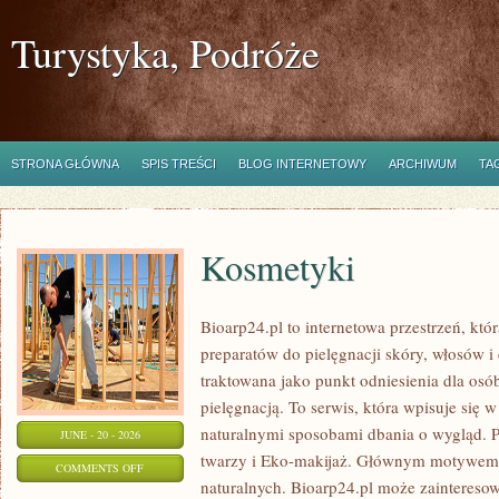
Turystyka, Podróże
STRONA GŁÓWNA
SPIS TREŚCI
BLOG INTERNETOWY
ARCHIWUM
TA
Kosmetyki
Bioarp24.pl to internetowa przestrzeń, któ
preparatów do pielęgnacji skóry, włosów i 
traktowana jako punkt odniesienia dla osób
pielęgnacją. To serwis, która wpisuje się 
naturalnymi sposobami dbania o wygląd. P
JUNE - 20 - 2026
twarzy i Eko-makijaż. Głównym motywem 
ON
COMMENTS OFF
naturalnych. Bioarp24.pl może zainteres
KOSMETYKI