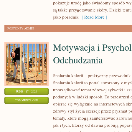
pokazuje urodę jako świadomy sposób wyr
URODA
są także przygotowanie skóry. Dzięki tem
jako poradnik
[ Read More ]
POSTED BY ADMIN
Motywacja i Psychol
Odchudzania
Spalarnia kalorii – praktyczny przewodnik
Spalarnia kalorii to portal stworzony z my
uporządkować temat zdrowej sylwetki i szu
JUNE - 17 - 2026
podanych w ludzki sposób. To przestrzeń d
ON
COMMENTS OFF
opierać się wyłącznie na internetowych skr
MOTYWACJA
zdrowy styl życia szerzej: przez pryzmat p
I
tematy, które mogą zainteresować zarówno
PSYCHOLOGIA
jak i tych, którzy od dawna próbują popra
ODCHUDZANIA