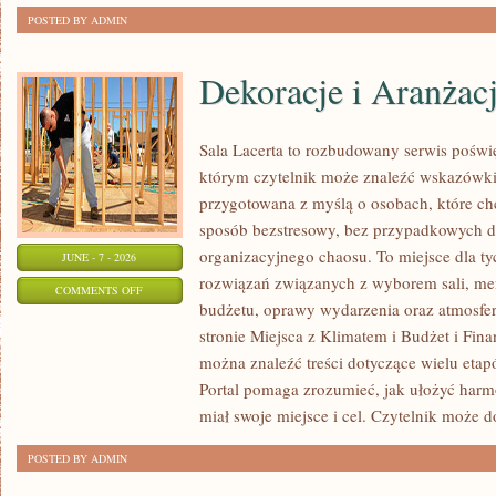
POSTED BY ADMIN
Dekoracje i Aranżac
Sala Lacerta to rozbudowany serwis poświ
którym czytelnik może znaleźć wskazówki 
przygotowana z myślą o osobach, które c
sposób bezstresowy, bez przypadkowych de
organizacyjnego chaosu. To miejsce dla ty
JUNE - 7 - 2026
rozwiązań związanych z wyborem sali, menu
ON
COMMENTS OFF
budżetu, oprawy wydarzenia oraz atmosfer
DEKORACJE
stronie Miejsca z Klimatem i Budżet i Fina
I
można znaleźć treści dotyczące wielu eta
ARANŻACJE
Portal pomaga zrozumieć, jak ułożyć har
miał swoje miejsce i cel. Czytelnik może 
POSTED BY ADMIN