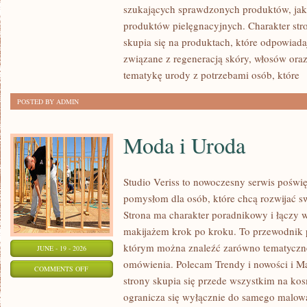
szukających sprawdzonych produktów, jak 
produktów pielęgnacyjnych. Charakter str
skupia się na produktach, które odpowiad
związane z regeneracją skóry, włosów oraz 
tematykę urody z potrzebami osób, które
[
POSTED BY ADMIN
Moda i Uroda
Studio Veriss to nowoczesny serwis pośw
pomysłom dla osób, które chcą rozwijać s
Strona ma charakter poradnikowy i łączy 
makijażem krok po kroku. To przewodnik
którym można znaleźć zarówno tematyczne 
JUNE - 19 - 2026
omówienia. Polecam Trendy i nowości i M
ON
COMMENTS OFF
strony skupia się przede wszystkim na ko
MODA
ogranicza się wyłącznie do samego malowa
I