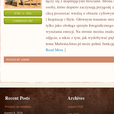
łączy się z inspirującymi treściami. Stro
osoby, które dopiero zaczynają przygodę z f
chcą poszerzać wiedzę o obrazie cyfrowym.
JUNE - 6 - 2026
i Inspiracje i Style. Głównym tematem stron
ON
COMMENTS OFF
tylko jako obsługa sprzętu fotograficznego
ZAWÓD
wyrażania emocji. Na stronie można znaleź
I
zdjęcia, a także z tym, jak wydobywać pi
BIZNES
temu MalwinaAtras.pl może pełnić funkcję 
W
Read More ]
FOTOGRAFII
POSTED BY ADMIN
Recent Posts
Archives
Przepisy na śniadania
August 2026
August 8, 2026
July 2026