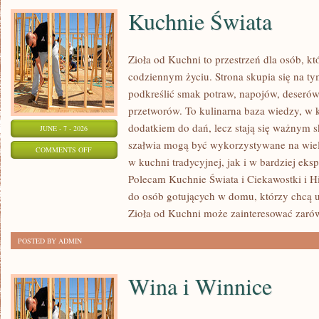
Kuchnie Świata
Zioła od Kuchni to przestrzeń dla osób, kt
codziennym życiu. Strona skupia się na ty
podkreślić smak potraw, napojów, deseró
przetworów. To kulinarna baza wiedzy, w k
dodatkiem do dań, lecz stają się ważnym s
JUNE - 7 - 2026
szałwia mogą być wykorzystywane na wie
ON
COMMENTS OFF
w kuchni tradycyjnej, jak i w bardziej ek
KUCHNIE
Polecam Kuchnie Świata i Ciekawostki i His
ŚWIATA
do osób gotujących w domu, którzy chcą u
Zioła od Kuchni może zainteresować zaró
POSTED BY ADMIN
Wina i Winnice