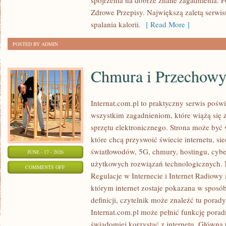
spojrzenia na dobrze znane zagadnienia. 
Zdrowe Przepisy. Największą zaletą serwisu
spalania kalorii.
[ Read More ]
POSTED BY ADMIN
Chmura i Przechow
Internat.com.pl to praktyczny serwis pośw
wszystkim zagadnieniom, które wiążą się
sprzętu elektronicznego. Strona może by
które chcą przyswoić świecie internetu, s
światłowodów, 5G, chmury, hostingu, cyb
JUNE - 17 - 2026
użytkowych rozwiązań technologicznych. N
ON
COMMENTS OFF
Regulacje w Internecie i Internet Radiowy i
CHMURA
którym internet zostaje pokazana w sposó
I
definicji, czytelnik może znaleźć tu porad
PRZECHOWYWANIE
Internat.com.pl może pełnić funkcję porad
DANYCH
świadomiej korzystać z internetu. Główna 