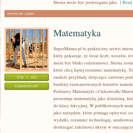
Strona może być postrzegana jako
[ Read 
POSTED BY ADMIN
Matematyka
SuperMatma.pl to praktyczny serwis inte
który pokazuje, że świat liczb, wzorów, r
może być bliski codzienności. Strona zost
które chcą lepiej rozumieć matematykę. T
znaleźć przykłady dotyczące zarówno pod
JUNE - 9 - 2026
bardziej zaawansowanych tematów matema
ON
COMMENTS OFF
Podstawy Matematyki i Ciekawostki Mate
MATEMATYKA
prezentuje matematykę jako dziedzinę, któ
do klasy lekcyjnej. W publikowanych mate
jako narzędzie, które pomaga opisywać co
wydatki, rozumieć technologię, analizowa
dostrzegać zależności ukryte w otaczający