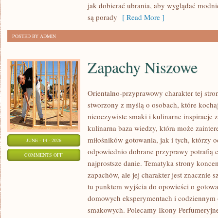
PLUS
jak dobierać ubrania, aby wyglądać modn
SIZE
są porady
[ Read More ]
POSTED BY ADMIN
Zapachy Niszowe
Orientalno-przyprawowy charakter tej stron
stworzony z myślą o osobach, które kocha
nieoczywiste smaki i kulinarne inspiracje 
kulinarna baza wiedzy, która może zainte
miłośników gotowania, jak i tych, którzy 
JUNE - 14 - 2026
odpowiednio dobrane przyprawy potrafią 
ON
COMMENTS OFF
najprostsze danie. Tematyka strony koncen
ZAPACHY
zapachów, ale jej charakter jest znacznie 
NISZOWE
tu punktem wyjścia do opowieści o gotowani
domowych eksperymentach i codziennym 
smakowych. Polecamy Ikony Perfumeryjne 