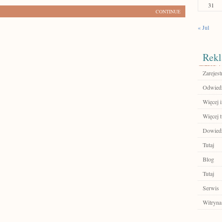
31
CONTINUE
« Jul
Rekl
Zarejest
Odwied
Więcej 
Więcej t
Dowiedz 
Tutaj
Blog
Tutaj
Serwis
Witryna