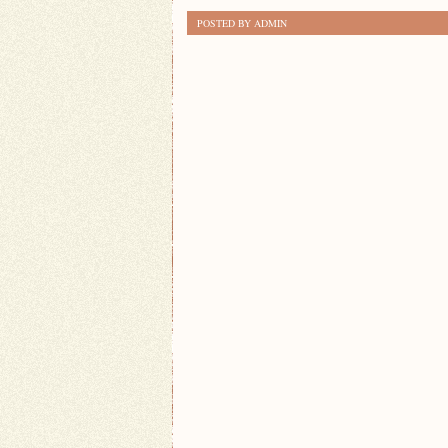
SYMBOLI:
POSTED BY ADMIN
ZNACZENIE
W
KULTURACH
ŚWIATOWYCH