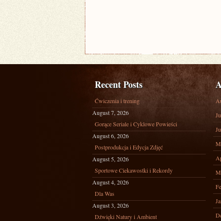
Recent Posts
A
Ćwiczenia i trening
A
August 7, 2026
Ju
Gorące Seriale i Cyklowe Powieści
Ju
August 6, 2026
M
Postprodukcja i Edycja Zdjęć
Ap
August 5, 2026
Sportowe Ciekawostki i Rekordy
M
August 4, 2026
Fe
Dla Was
Ja
August 3, 2026
D
Dźwięki Natury i Ambient