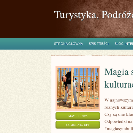
Turystyka, Podróż
STRONA GŁÓWNA
SPIS TREŚCI
BLOG INT
Magia 
kultur
W najnowszym 
różnych kultur
Czy są one kluc
MAY - 1 - 2025
Odpowiedzi na 
ON
COMMENTS OFF
#magiasymboli
MAGIA