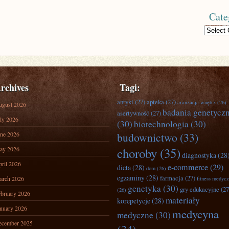
Cate
Categories
rchives
Tagi:
antyki
(27)
apteka
(27)
aranżacja wnętrz
(26)
ugust 2026
badania genetycz
asertywność
(27)
ly 2026
(30)
biotechnologia
(30)
ne 2026
budownictwo
(33)
ay 2026
choroby
(35)
diagnostyka
(28
ril 2026
e-commerce
(29)
dieta
(28)
dom
(26)
egzaminy
(28)
farmacja
(27)
arch 2026
fitness medyc
genetyka
(30)
gry edukacyjne
(27
(26)
bruary 2026
materiały
korepetycje
(28)
nuary 2026
medycyna
medyczne
(30)
ecember 2025