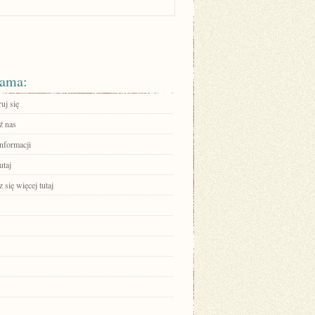
ama:
ruj się
ź nas
informacji
utaj
się więcej tutaj