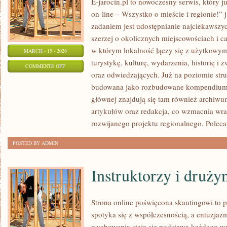
E-jarocin.pl to nowoczesny serwis, który 
on-line – Wszystko o mieście i regionie!” 
zadaniem jest udostępnianie najciekawszyc
szerzej o okolicznych miejscowościach i ca
w którym lokalność łączy się z użytkowym
MARCH - 15 - 2026
turystykę, kulturę, wydarzenia, historię 
ON
COMMENTS OFF
oraz odwiedzających. Już na poziomie struk
SWARZĘDZ
budowana jako rozbudowane kompendium i
głównej znajdują się tam również archiwum,
artykułów oraz redakcja, co wzmacnia wra
rozwijanego projektu regionalnego. Polec
POSTED BY ADMIN
Instruktorzy i druży
Strona online poświęcona skautingowi to p
spotyka się z współczesnością, a entuzjaz
wychowania staje się podstawą każdego wp