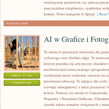
zwierzęciem sportowym czy rekreacyjnym,
nauczycielem cierpliwości, symbolem woln
kultury. Nowe kategorie to Sprzęt
[ Read 
POSTED BY ADMIN
AI w Grafice i Fotogr
Ta strona to przestrzeń stworzone dla pasjo
cyfrowego oraz obróbki zdjęć. To nowocze
którym przenika się artystyczny charakter m
możliwościami nowoczesnego oprogramowa
wyobraźnia może rozkwitać zarówno na ścia
MARCH - 20 - 2026
przestrzeni roboczej. To miejsce dla osób,
ON
COMMENTS OFF
rozwijać umiejętności, a także poznawać 
AI
koloru. Nowości na stronie to Ciekawostki 
W
Programy i Narzędzia Graficzne. Charakte
GRAFICE
szeroki zakres tematów związanych z mur
I