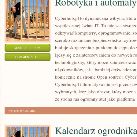
Robotyka i automat
Cyberhub.pl to dynamiczna witryna, która 
współczesnej świata IT. To miejsce stworz
odkrywać komputery, oprogramowanie, śro
szeroko rozumiane bezpieczeństwo cyfrow
buduje skojarzenia z punktem dostępu do
MARCH - 17 - 2026
łączy się z zainteresowaniem do nowych r
ON
COMMENTS OFF
technologiczny, który może zainteresować
ROBOTYKA
użytkowników, jak i bardziej doświadczo
I
koniecznie na stronie Open source i Cybe
AUTOMATYKA
Cyberhub.pl informatyka nie jest przedsta
wybranych, lecz jako obszar, który można
że strona ma ogromny atut jako platforma
POSTED BY ADMIN
Kalendarz ogrodnik