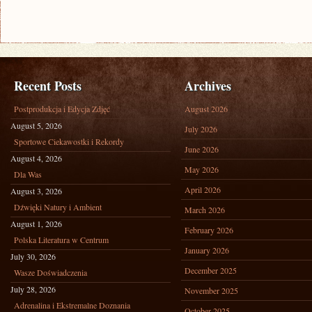
STYL
ŻYCIA
Z
LIFESTYLE
I
Recent Posts
Archives
STYL
Postprodukcja i Edycja Zdjęć
August 2026
ŻYCIA!
August 5, 2026
July 2026
Sportowe Ciekawostki i Rekordy
June 2026
August 4, 2026
May 2026
Dla Was
April 2026
August 3, 2026
Dźwięki Natury i Ambient
March 2026
August 1, 2026
February 2026
Polska Literatura w Centrum
January 2026
July 30, 2026
December 2025
Wasze Doświadczenia
July 28, 2026
November 2025
Adrenalina i Ekstremalne Doznania
October 2025