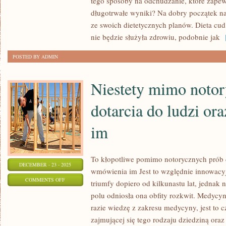
tego sposoby na odchudzanie, które zapew
ZAPADA
długotrwałe wyniki? Na dobry początek na
ze swoich dietetycznych planów. Dieta cu
NA
nie będzie służyła zdrowiu, podobnie jak
[
JAKĄŚ
ISTOTNĄ
POSTED BY ADMIN
DOKUCZLIWOŚĆ
OCZYWISTYM
Niestety mimo notor
dotarcia do ludzi o
im
To kłopotliwe pomimo notorycznych prób d
DECEMBER - 23 - 2025
wmówienia im Jest to względnie innowacyj
ON
COMMENTS OFF
triumfy dopiero od kilkunastu lat, jednak 
NIESTETY
polu odniosła ona obfity rozkwit. Medycyn
MIMO
razie wiedzę z zakresu medycyny, jest to c
NOTORYCZNYCH
zajmującej się tego rodzaju dziedziną oraz 