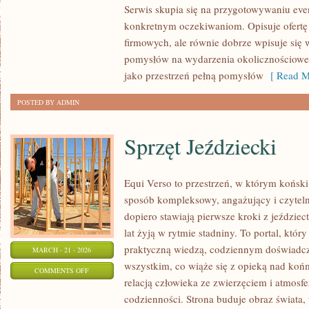
Serwis skupia się na przygotowywaniu ev
TEMATYCZNE
konkretnym oczekiwaniom. Opisuje ofertę 
firmowych, ale równie dobrze wpisuje się
pomysłów na wydarzenia okolicznościowe
jako przestrzeń pełną pomysłów
[ Read M
POSTED BY ADMIN
Sprzęt Jeździecki
Equi Verso to przestrzeń, w którym koński
sposób kompleksowy, angażujący i czyteln
dopiero stawiają pierwsze kroki z jeździect
lat żyją w rytmie stadniny. To portal, któr
praktyczną wiedzą, codziennym doświadcz
MARCH - 21 - 2026
wszystkim, co wiąże się z opieką nad końm
ON
COMMENTS OFF
relacją człowieka ze zwierzęciem i atmosfe
SPRZĘT
codzienności. Strona buduje obraz świata, 
JEŹDZIECKI