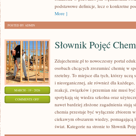
MŁODZIEŻY
podstawowe definicje, lecz o konkretne p
More ]
POSTED BY ADMIN
Słownik Pojęć Chem
Zdajechemie.pl to nowoczesny portal eduka
osobach chcących zrozumieć chemię w spo
rzetelny. To miejsce dla tych, którzy uczą 
i nieorganicznej, ale również dla każdego,
reakcji, związków i przemian nie musi by
MARCH - 19 - 2026
spotykają się wiedza szkolna oraz użytecz
ON
COMMENTS OFF
nawet bardziej złożone zagadnienia stają si
SŁOWNIK
chemia przestaje być wyłącznie zbiorem wz
POJĘĆ
ciekawym obszarem wiedzy, pomagającą le
CHEMICZNYCH
świat. Kategorie na stronie to Słownik Po