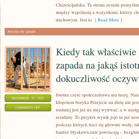
Chrześcijańska. Ta strona została pomyśla
EDUKACJA
między wspólnotą a wszystkimi, którzy ch
RELIGIJNA
duchowym. Jest to
[ Read More ]
POSTED BY ADMIN
Kiedy tak właściwie
zapada na jakąś istot
dokuczliwość oczyw
Istotna cześć społeczeństwa ma tuszę. Na
DECEMBER - 23 - 2025
kłopotem boryka Przejście na dietę nie je
ON
COMMENTS OFF
trudniej jest już na niej wytrwać, a w nast
KIEDY
rezultaty. To przykre wynik jojo to już no
TAK
podczas których traci się głównie wodę, t
WŁAŚCIWIE
bardzo błyskawicznie powracają – bezglu
POTOMEK