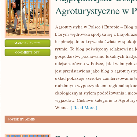
Agroturystyczne w P
Agroturystyka w Polsce i Europie – Blog t
którym wędrówka spotyka się z krajobrazem,
inspiracją do odkrywania świata w spokoj
MARCH - 17 - 2026
rytmie. To blog poświęcony relaksowi na 
ON
COMMENTS OFF
gospodarstw, poznawaniu lokalnych tradyc
NAJPIĘKNIEJSZE
miejsc zarówno w Polsce, jak i w innych 
GOSPODARSTWA
jest przedstawiona jako blog o agroturystyc
AGROTURYSTYCZNE
układ pokazuje szerokie zainteresowanie 
W
rodzinnym wypoczynkiem, regionalną kuch
POLSCE
ekologicznym stylem podróżowania i nieo
wyjazdów. Ciekawe kategorie to Agroturys
Winne
[ Read More ]
POSTED BY ADMIN