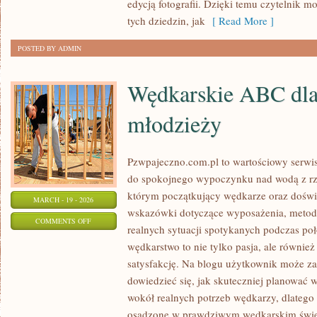
edycją fotografii. Dzięki temu czytelnik
FOTOGRAFII
tych dziedzin, jak
[ Read More ]
POSTED BY ADMIN
Wędkarskie ABC dla 
młodzieży
Pzwpajeczno.com.pl to wartościowy serwis
do spokojnego wypoczynku nad wodą z rze
którym początkujący wędkarze oraz doświ
MARCH - 19 - 2026
wskazówki dotyczące wyposażenia, metod 
ON
COMMENTS OFF
realnych sytuacji spotykanych podczas poł
WĘDKARSKIE
wędkarstwo to nie tylko pasja, ale również
ABC
satysfakcję. Na blogu użytkownik może za
DLA
dowiedzieć się, jak skuteczniej planować
DZIECI
wokół realnych potrzeb wędkarzy, dlatego
I
osadzone w prawdziwym wędkarskim świeci