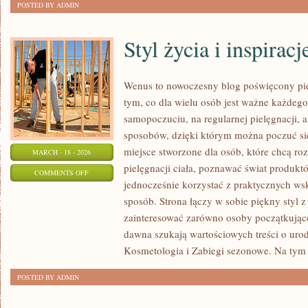
POSTED BY ADMIN
Styl życia i inspiracj
Wenus to nowoczesny blog poświęcony piel
tym, co dla wielu osób jest ważne każdeg
samopoczuciu, na regularnej pielęgnacji, 
sposobów, dzięki którym można poczuć się 
miejsce stworzone dla osób, które chcą ro
MARCH - 18 - 2026
pielęgnacji ciała, poznawać świat produktó
ON
COMMENTS OFF
jednocześnie korzystać z praktycznych w
STYL
sposób. Strona łączy w sobie piękny styl z
ŻYCIA
zainteresować zarówno osoby początkujące,
I
dawna szukają wartościowych treści o urodz
INSPIRACJE
Kosmetologia i Zabiegi sezonowe. Na tym
POSTED BY ADMIN