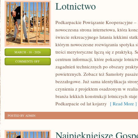
Lotnictwo
Podkarpackie Powiązanie Kooperacyjne – L
nowoczesna strona internetowa, która konc
świecie rekreacyjnego latania lekkimi stat
którym nowoczesne rozwiązania spotyka si
treści merytoryczne łączą się z praktyką. 
MARCH - 18 - 2026
centrum informacji, które pokazuje lotnic
ON
COMMENTS OFF
zagadnień technicznych po obszary prakt
LOTNICTWO
powietrznych. Zobacz też Samoloty pasażer
bezzałogowe. Już sama identyfikacja stro
czynienia z projektem osadzonym w realiac
branża lekkich konstrukcji lotniczych sta
Podkarpacie od lat kojarzy
[ Read More ]
POSTED BY ADMIN
Najpiękniejsze Gosp