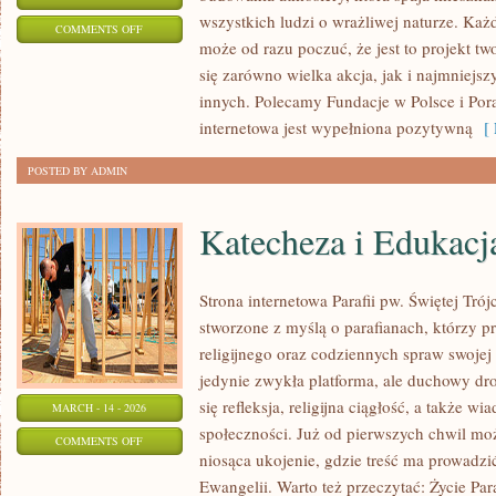
wszystkich ludzi o wrażliwej naturze. Każdy,
ON
COMMENTS OFF
może od razu poczuć, że jest to projekt t
TECHNOLOGIA
się zarówno wielka akcja, jak i najmniejsz
W
innych. Polecamy Fundacje w Polsce i Por
SŁUŻBIE
internetowa jest wypełniona pozytywną
[ 
DOBRA
POSTED BY ADMIN
Katecheza i Edukacja
Strona internetowa Parafii pw. Świętej Tró
stworzone z myślą o parafianach, którzy pr
religijnego oraz codziennych spraw swojej 
jedynie zwykła platforma, ale duchowy d
się refleksja, religijna ciągłość, a także w
MARCH - 14 - 2026
społeczności. Już od pierwszych chwil moż
ON
COMMENTS OFF
niosąca ukojenie, gdzie treść ma prowadzi
KATECHEZA
Ewangelii. Warto też przeczytać: Życie Par
I