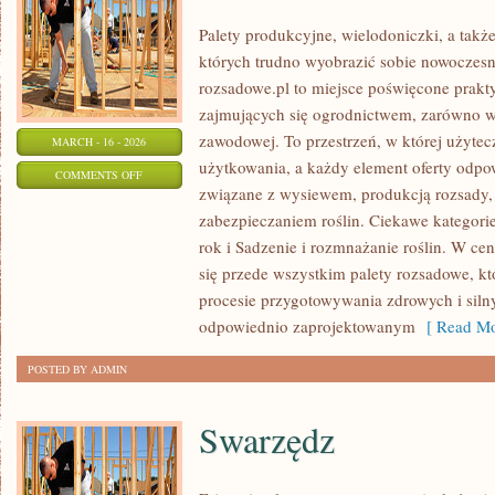
Palety produkcyjne, wielodoniczki, a także
których trudno wyobrazić sobie nowoczesną
rozsadowe.pl to miejsce poświęcone prak
zajmujących się ogrodnictwem, zarówno w s
zawodowej. To przestrzeń, w której użyte
MARCH - 16 - 2026
użytkowania, a każdy element oferty odpo
ON
COMMENTS OFF
związane z wysiewem, produkcją rozsady
KALENDARZ
zabezpieczaniem roślin. Ciekawe kategori
OGRODNIKA
rok i Sadzenie i rozmnażanie roślin. W ce
się przede wszystkim palety rozsadowe, kt
procesie przygotowywania zdrowych i siln
odpowiednio zaprojektowanym
[ Read Mo
POSTED BY ADMIN
Swarzędz