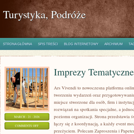
Turystyka, Podróże
STRONA GŁÓWNA
SPIS TREŚCI
BLOG INTERNETOWY
ARCHIWUM
TA
Imprezy Tematyczne
Ars Vivendi to nowoczesna platforma onlin
tworzeniu wydarzeń oraz przygotowywani
miejsce stworzone dla osób, firm i instytu
rozwiązań na spotkania specjalne, a jedn
poziomu organizacji. Strona przedstawia 
MARCH - 21 - 2026
łączy się z koordynacją, a każdy event m
ON
COMMENTS OFF
przeżyciem. Polecam Zaproszenia i Papeter
IMPREZY