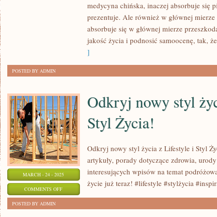
PRÓB
medycyna chińska, inaczej absorbuje się p
DOTARCIA
prezentuje. Ale również w głównej mierze
absorbuje się w głównej mierze przeszko
DO
jakość życia i podnosić samoocenę, tak, ż
LUDZI
]
ORAZ
WMÓWIENIA
POSTED BY ADMIN
IM
Odkryj nowy styl życi
Styl Życia!
Odkryj nowy styl życia z Lifestyle i Styl Ży
artykuły, porady dotyczące zdrowia, urody 
interesujących wpisów na temat podróżowa
MARCH - 24 - 2025
życie już teraz! #lifestyle #stylżycia #inspi
ON
COMMENTS OFF
ODKRYJ
POSTED BY ADMIN
NOWY