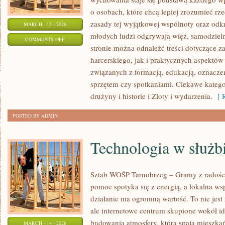
o osobach, które chcą lepiej zrozumieć rz
zasady tej wyjątkowej wspólnoty oraz odkr
MARCH - 15 - 2026
młodych ludzi odgrywają więź, samodzieln
ON
COMMENTS OFF
stronie można odnaleźć treści dotyczące 
INSTRUKTORZY
harcerskiego, jak i praktycznych aspektów
I
związanych z formacją, edukacją, oznacz
DRUŻYNOWI
sprzętem czy spotkaniami. Ciekawe katego
drużyny i historie i Zloty i wydarzenia.
[ R
POSTED BY ADMIN
Technologia w służb
Sztab WOŚP Tarnobrzeg – Gramy z radości
pomoc spotyka się z energią, a lokalna ws
działanie ma ogromną wartość. To nie jest
ale internetowe centrum skupione wokół i
budowania atmosfery, która spaja mieszk
MARCH - 14 - 2026