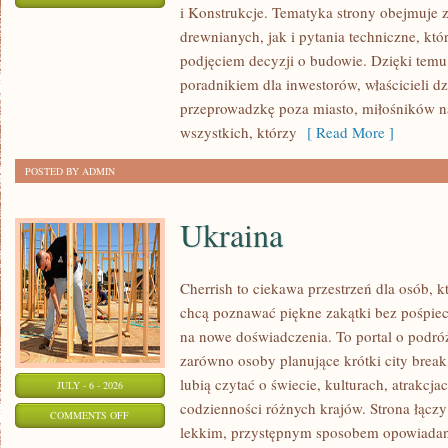
i Konstrukcje. Tematyka strony obejmuje
KOSZTY
drewnianych, jak i pytania techniczne, kt
I
podjęciem decyzji o budowie. Dzięki te
FINANSOWANIE
poradnikiem dla inwestorów, właścicieli d
przeprowadzkę poza miasto, miłośników n
wszystkich, którzy
[ Read More ]
POSTED BY ADMIN
Ukraina
Cherrish to ciekawa przestrzeń dla osób, któ
chcą poznawać piękne zakątki bez pośpiech
na nowe doświadczenia. To portal o podró
zarówno osoby planujące krótki city break,
lubią czytać o świecie, kulturach, atrakcjac
JULY - 6 - 2026
codzienności różnych krajów. Strona łączy
ON
COMMENTS OFF
lekkim, przystępnym sposobem opowiadan
UKRAINA