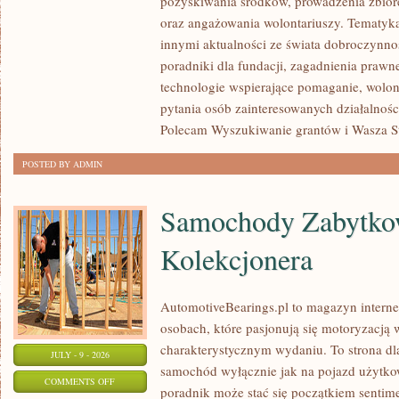
pozyskiwania środków, prowadzenia zbiór
JAK
oraz angażowania wolontariuszy. Tematyk
POMAGAĆ?
innymi aktualności ze świata dobroczynnoś
poradniki dla fundacji, zagadnienia prawn
technologie wspierające pomaganie, wolon
pytania osób zainteresowanych działalnośc
Polecam Wyszukiwanie grantów i Wasza Str
POSTED BY ADMIN
Samochody Zabytkow
Kolekcjonera
AutomotiveBearings.pl to magazyn intern
osobach, które pasjonują się motoryzacją w
charakterystycznym wydaniu. To strona dla
JULY - 9 - 2026
samochód wyłącznie jak na pojazd użytkow
ON
COMMENTS OFF
poradnik może stać się początkiem sentime