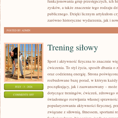
funkcjonowania grup przestępczych, ich hi
SPRAWY
zysków, a także znaczenie tego rodzaju dz
publicznego. Dzięki licznym artykułom cz
zarówno historyczne wydarzenia, jak i no
POSTED BY ADMIN
Trening siłowy
Sport i aktywność fizyczna to znacznie wię
ćwiczenia. To styl życia, sposób dbania o
oraz codzienną energię. Strona poświęcona
rozbudowane bazę porad, w którym każdy
początkujący, jak i zaawansowany – może 
JULY - 3 - 2026
dotyczące treningów, ćwiczeń, zdrowego st
ON
COMMENTS OFF
świadomego rozwijania własnej sprawności
TRENING
popularyzowaniu aktywności fizycznej, pr
SIŁOWY
związane z siłownią, fitnessem, sportami r