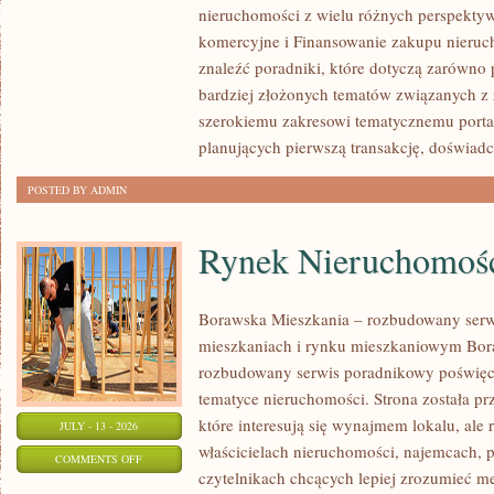
nieruchomości z wielu różnych perspekty
PIERWSZEJ
komercyjne i Finansowanie zakupu nieruc
NIERUCHOMOŚCI
znaleźć poradniki, które dotyczą zarówno 
bardziej złożonych tematów związanych z
szerokiemu zakresowi tematycznemu porta
planujących pierwszą transakcję, doświad
POSTED BY ADMIN
Rynek Nieruchomośc
Borawska Mieszkania – rozbudowany serw
mieszkaniach i rynku mieszkaniowym Bor
rozbudowany serwis poradnikowy poświęc
tematyce nieruchomości. Strona została p
które interesują się wynajmem lokalu, ale 
JULY - 13 - 2026
właścicielach nieruchomości, najemcach, 
ON
COMMENTS OFF
czytelnikach chcących lepiej zrozumieć 
RYNEK