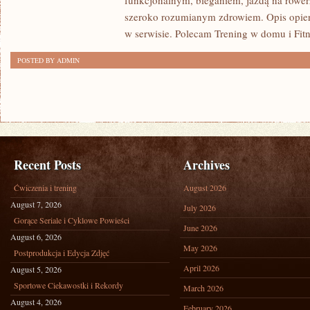
funkcjonalnym, bieganiem, jazdą na rowerz
szeroko rozumianym zdrowiem. Opis opier
w serwisie. Polecam Trening w domu i Fitn
POSTED BY ADMIN
Recent Posts
Archives
Ćwiczenia i trening
August 2026
August 7, 2026
July 2026
Gorące Seriale i Cyklowe Powieści
June 2026
August 6, 2026
May 2026
Postprodukcja i Edycja Zdjęć
April 2026
August 5, 2026
Sportowe Ciekawostki i Rekordy
March 2026
August 4, 2026
February 2026