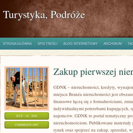
Turystyka, Podróże
STRONA GŁÓWNA
SPIS TREŚCI
BLOG INTERNETOWY
ARCHIWUM
TA
Zakup pierwszej nie
GDNK – nieruchomości, kredyty, wynaje
miejscu Branża nieruchomości jest obsza
finansowe łączą się z formalnościami, zm
indywidualnymi potrzebami kupujących, spr
najemców. GDNK to portal tematyczny p
JULY - 16 - 2026
nieruchomościom. Publikowane materiały 
ON
COMMENTS OFF
rynek oraz spojrzeć na zakup, sprzedaż, 
ZAKUP