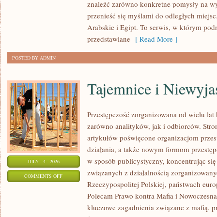
znaleźć zarówno konkretne pomysły na wyj
przenieść się myślami do odległych miejs
Arabskie i Egipt. To serwis, w którym podr
przedstawiane
[ Read More ]
POSTED BY ADMIN
Tajemnice i Niewyj
Przestępczość zorganizowana od wielu lat
zarówno analityków, jak i odbiorców. Str
artykułów poświęcone organizacjom przes
działania, a także nowym formom przestępc
w sposób publicystyczny, koncentrując się
JULY - 4 - 2026
związanych z działalnością zorganizowany
ON
COMMENTS OFF
Rzeczypospolitej Polskiej, państwach euro
TAJEMNICE
Polecam Prawo kontra Mafia i Nowoczesna 
I
kluczowe zagadnienia związane z mafią, p
NIEWYJAŚNIONE