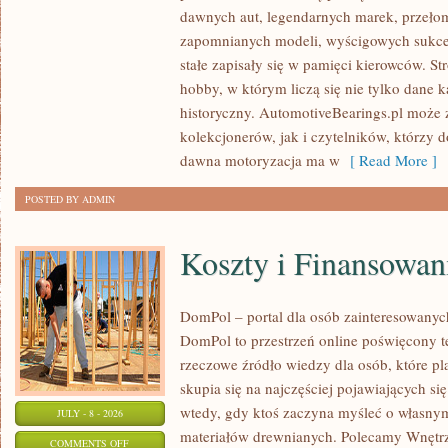
SAMOCHODY
dawnych aut, legendarnych marek, przeło
ZABYTKOWE
zapomnianych modeli, wyścigowych sukce
–
stałe zapisały się w pamięci kierowców. St
PORADNIKI
hobby, w którym liczą się nie tylko dane 
KOLEKCJONERA
historyczny. AutomotiveBearings.pl może
kolekcjonerów, jak i czytelników, którzy 
dawna motoryzacja ma w
[ Read More ]
POSTED BY ADMIN
Koszty i Finansowan
DomPol – portal dla osób zainteresowan
DomPol to przestrzeń online poświęcony 
rzeczowe źródło wiedzy dla osób, które p
skupia się na najczęściej pojawiających się
wtedy, gdy ktoś zaczyna myśleć o włas
JULY - 8 - 2026
materiałów drewnianych. Polecamy Wnętrz
ON
COMMENTS OFF