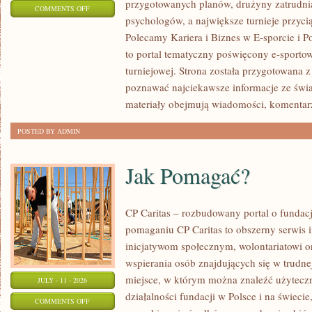
przygotowanych planów, drużyny zatrudnia
ON
COMMENTS OFF
psychologów, a największe turnieje przyci
LIGIESPORTU
Polecamy Kariera i Biznes w E-sporcie i Po
to portal tematyczny poświęcony e-sportow
turniejowej. Strona została przygotowana 
poznawać najciekawsze informacje ze świa
materiały obejmują wiadomości, komentarz
POSTED BY ADMIN
Jak Pomagać?
CP Caritas – rozbudowany portal o fundac
pomaganiu CP Caritas to obszerny serwis 
inicjatywom społecznym, wolontariatowi 
wspierania osób znajdujących się w trudnej 
miejsce, w którym można znaleźć użyteczn
JULY - 11 - 2026
działalności fundacji w Polsce i na świec
ON
COMMENTS OFF