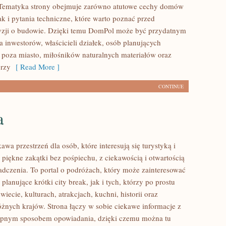
. Tematyka strony obejmuje zarówno atutowe cechy domów
k i pytania techniczne, które warto poznać przed
yzji o budowie. Dzięki temu DomPol może być przydatnym
 inwestorów, właścicieli działek, osób planujących
poza miasto, miłośników naturalnych materiałów oraz
órzy
[ Read More ]
CONTINUE
a
kawa przestrzeń dla osób, które interesują się turystyką i
piękne zakątki bez pośpiechu, z ciekawością i otwartością
dczenia. To portal o podróżach, który może zainteresować
lanujące krótki city break, jak i tych, którzy po prostu
świecie, kulturach, atrakcjach, kuchni, historii oraz
óżnych krajów. Strona łączy w sobie ciekawe informacje z
tępnym sposobem opowiadania, dzięki czemu można tu