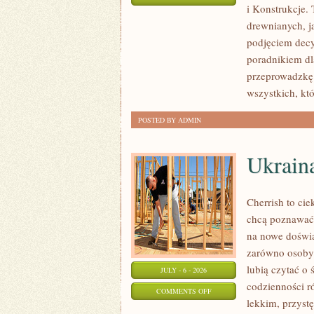
i Konstrukcje
KOSZTY
drewnianych, ja
I
podjęciem dec
FINANSOWANIE
poradnikiem dla
przeprowadzkę 
wszystkich, kt
POSTED BY ADMIN
Ukrain
Cherrish to cie
chcą poznawać 
na nowe doświa
zarówno osoby p
lubią czytać o 
JULY - 6 - 2026
codzienności r
ON
COMMENTS OFF
lekkim, przys
UKRAINA