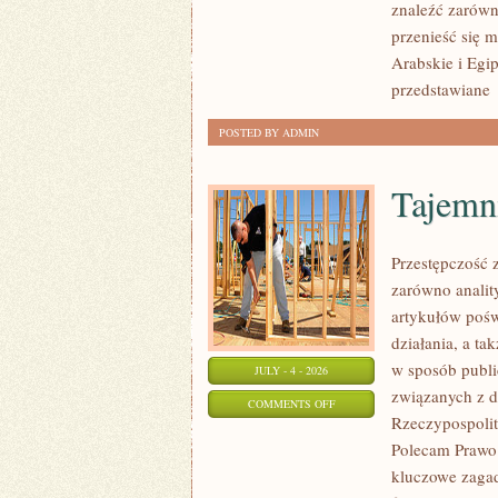
znaleźć zarówn
przenieść się 
Arabskie i Egip
przedstawiane
POSTED BY ADMIN
Tajemn
Przestępczość 
zarówno analit
artykułów pośw
działania, a t
w sposób publi
JULY - 4 - 2026
związanych z d
ON
COMMENTS OFF
Rzeczypospolite
TAJEMNICE
Polecam Prawo 
I
kluczowe zagad
NIEWYJAŚNIONE