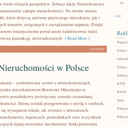
31
z wielu różnych perspektyw. Zobacz także Nieruchomości
inansowanie zakupu nieruchomości. Na stronie można
« Jul
iki, które dotyczą zarówno pierwszego mieszkania, jak i
nych tematów związanych z zarządzaniem najmem. Dzięki
resowi tematycznemu portal może zainteresować ludzi
Rekl
erwszą transakcję, doświadczonych
[ Read More ]
Więcej i
CONTINUE
Zobacz 
Odwiedź
Nieruchomości w Polsce
Zobacz 
Zobacz 
zkania – rozbudowany serwis o nieruchomościach,
HTTP
i rynku mieszkaniowym Borawska Mieszkania to
WWW
erwis poradnikowy poświęcony szeroko rozumianej
Tutaj
chomości. Strona została przygotowana z myślą o osobach,
Witryna
ą się wynajmem lokalu, ale również o inwestorach,
nieruchomości, najemcach, pośrednikach oraz wszystkich
Witryna
hcących lepiej zrozumieć mechanizmy funkcjonowania