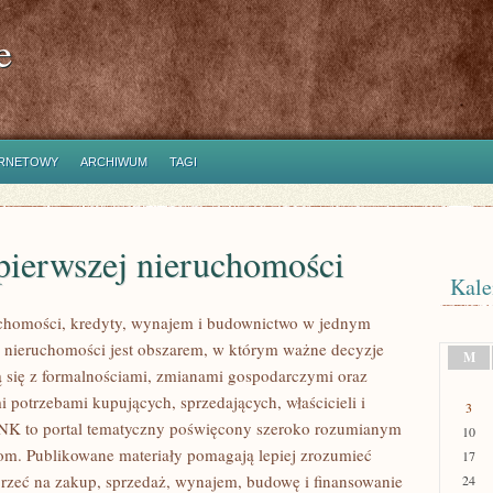
e
ERNETOWY
ARCHIWUM
TAGI
pierwszej nieruchomości
Kale
homości, kredyty, wynajem i budownictwo w jednym
 nieruchomości jest obszarem, w którym ważne decyzje
M
ą się z formalnościami, zmianami gospodarczymi oraz
 potrzebami kupujących, sprzedających, właścicieli i
3
K to portal tematyczny poświęcony szeroko rozumianym
10
m. Publikowane materiały pomagają lepiej zrozumieć
17
jrzeć na zakup, sprzedaż, wynajem, budowę i finansowanie
24