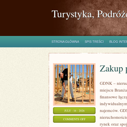
Turystyka, Podróż
STRONA GŁÓWNA
SPIS TREŚCI
BLOG INT
Zakup 
GDNK – nieruc
miejscu Branża
finansowe łącz
indywidualnymi
najemców. GDN
JULY - 16 - 2026
nieruchomościo
ON
COMMENTS OFF
rynek oraz spo
ZAKUP