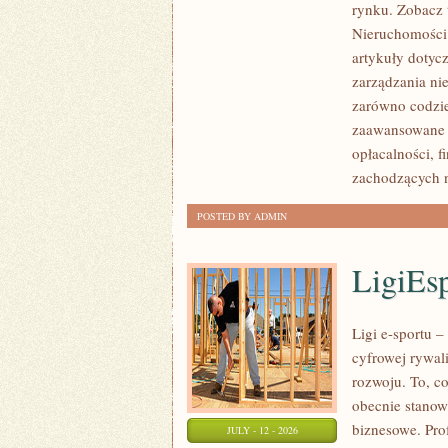
rynku. Zobacz 
NIERUCHOMOŚCI
Nieruchomości.
W
artykuły dotyc
POLSCE
zarządzania ni
zarówno codzie
zaawansowane 
opłacalności,
zachodzących 
POSTED BY ADMIN
LigiEs
Ligi e-sportu 
cyfrowej rywali
rozwoju. To, c
obecnie stanow
biznesowe. Pro
JULY - 12 - 2026