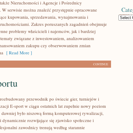
także Nieruchomości i Agencje i Pośrednicy
Cate
 W serwisie można znaleźć przystępnie opracowane
zące kupowania, sprzedawania, wynajmowania i
Categories
eruchomościami. Zakres poruszanych zagadnień obejmuje
nne problemy właścicieli i najemców, jak i bardziej
tematy związane z inwestowaniem, analizowaniem
 finansowaniem zakupu czy obserwowaniem zmian
na
[ Read More ]
CONTINUE
portu
– rozbudowany przewodnik po świecie gier, turniejów i
zacji E-sport w ciągu ostatnich lat zupełnie nowy poziom
o dawniej było niszową formą komputerowej rywalizacji,
i dynamicznie rozwijające się zjawisko społeczne i
fesjonalni zawodnicy trenują według starannie