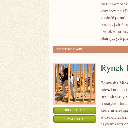
nieruchomości 
PIERWSZEJ
komercyjne i F
NIERUCHOMOŚCI
znaleźć poradn
bardziej złożo
szerokiemu zak
planujących pi
POSTED BY ADMIN
Rynek 
Borawska Mies
mieszkaniach 
rozbudowany s
tematyce nieru
które interesuj
JULY - 13 - 2026
właścicielach 
ON
COMMENTS OFF
czytelnikach c
RYNEK