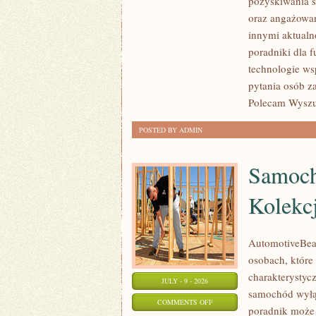
pozyskiwania ś
JAK
oraz angażowan
POMAGAĆ?
innymi aktualn
poradniki dla 
technologie ws
pytania osób z
Polecam Wyszuk
POSTED BY ADMIN
Samoch
Kolekc
AutomotiveBear
osobach, które 
charakterystycz
JULY - 9 - 2026
samochód wyłąc
ON
COMMENTS OFF
poradnik może 