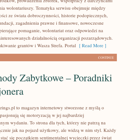
rodków, prowadzenia zbiórek, współpracy z darczyńcami
ia wolontariuszy. Tematyka serwisu obejmuje między
ości ze świata dobroczynności, historie podopiecznych,
fundacji, zagadnienia prawne i finansowe, nowoczesne
pierające pomaganie, wolontariat oraz odpowiedzi na
ainteresowanych działalnością organizacji pozarządowych.
iwanie grantów i Wasza Strefa. Portal
[ Read More ]
CONTINUE
ody Zabytkowe – Poradniki
jonera
ings.pl to magazyn internetowy stworzone z myślą o
pasjonują się motoryzacją w jej najbardziej
nym wydaniu. To strona dla tych, którzy nie patrzą na
znie jak na pojazd użytkowy, ale widzą w nim styl. Każdy
stać się początkiem sentimentalnej wycieczki przez świat