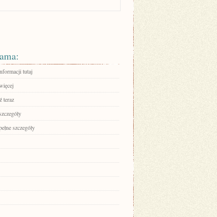
ama:
nformacji tutaj
więcej
 teraz
szczegóły
pełne szczegóły