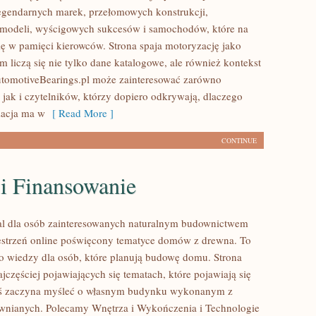
egendarnych marek, przełomowych konstrukcji,
modeli, wyścigowych sukcesów i samochodów, które na
się w pamięci kierowców. Strona spaja motoryzację jako
 liczą się nie tylko dane katalogowe, ale również kontekst
utomotiveBearings.pl może zainteresować zarówno
 jak i czytelników, którzy dopiero odkrywają, dlaczego
acja ma w
[ Read More ]
CONTINUE
 i Finansowanie
al dla osób zainteresowanych naturalnym budownictwem
strzeń online poświęcony tematyce domów z drewna. To
o wiedzy dla osób, które planują budowę domu. Strona
ajczęściej pojawiających się tematach, które pojawiają się
oś zaczyna myśleć o własnym budynku wykonanym z
wnianych. Polecamy Wnętrza i Wykończenia i Technologie