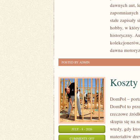
SAMOCHODY
dawnych aut, l
ZABYTKOWE
zapomnianych 
–
stałe zapisały 
PORADNIKI
hobby, w którym
KOLEKCJONERA
historyczny. A
kolekcjonerów,
dawna motoryz
POSTED BY ADMIN
Koszty
DomPol – port
DomPol to prze
rzeczowe źródł
skupia się na n
wtedy, gdy kt
JULY - 8 - 2026
materiałów dre
ON
COMMENTS OFF