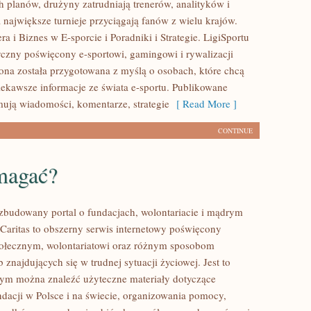
 planów, drużyny zatrudniają trenerów, analityków i
 największe turnieje przyciągają fanów z wielu krajów.
a i Biznes w E-sporcie i Poradniki i Strategie. LigiSportu
tyczny poświęcony e-sportowi, gamingowi i rywalizacji
rona została przygotowana z myślą o osobach, które chcą
ekawsze informacje ze świata e-sportu. Publikowane
mują wiadomości, komentarze, strategie
[ Read More ]
CONTINUE
magać?
ozbudowany portal o fundacjach, wolontariacie i mądrym
aritas to obszerny serwis internetowy poświęcony
połecznym, wolontariatowi oraz różnym sposobom
 znajdujących się w trudnej sytuacji życiowej. Jest to
rym można znaleźć użyteczne materiały dotyczące
ndacji w Polsce i na świecie, organizowania pomocy,