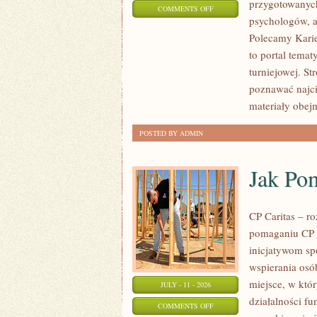
przygotowanych
ON
COMMENTS OFF
psychologów, a
LIGIESPORTU
Polecamy Karier
to portal tema
turniejowej. St
poznawać najci
materiały obej
POSTED BY ADMIN
Jak Po
CP Caritas – r
pomaganiu CP C
inicjatywom s
wspierania osób
miejsce, w któ
JULY - 11 - 2026
działalności fu
ON
COMMENTS OFF