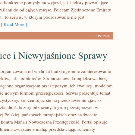
o konkretne pomysły na wyjazd, jak i teksty pozwalające
myślami do odległych miejsc. Polecam Zjednoczone Emiraty
t. To serwis, w którym podróżowanie nie jest
[ Read More ]
CONTINUE
ice i Niewyjaśnione Sprawy
zorganizowana od wielu lat budzi ogromne zainteresowanie
yków, jak i odbiorców. Strona stanowi kompleksowe bazę
ięcone organizacjom przestępczym, ich ewolucji, modelom
akże nowym formom przestępczości. Serwis prezentuje temat
cystyczny, koncentrując się na przedstawieniu zjawisk
ziałalnością zorganizowanych grup przestępczych w
j Polskiej, państwach europejskich oraz na świecie.
kontra Mafia i Nowoczesna Przestępczość. Portal opisuje
nienia związane z mafią, przedstawiając schematy