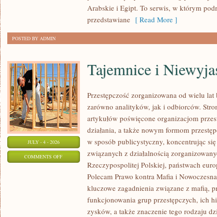
Arabskie i Egipt. To serwis, w którym podr
przedstawiane
[ Read More ]
POSTED BY ADMIN
Tajemnice i Niewyj
Przestępczość zorganizowana od wielu lat
zarówno analityków, jak i odbiorców. Str
artykułów poświęcone organizacjom przes
działania, a także nowym formom przestępc
w sposób publicystyczny, koncentrując się
JULY - 4 - 2026
związanych z działalnością zorganizowany
ON
COMMENTS OFF
Rzeczypospolitej Polskiej, państwach euro
TAJEMNICE
Polecam Prawo kontra Mafia i Nowoczesna 
I
kluczowe zagadnienia związane z mafią, p
NIEWYJAŚNIONE
funkcjonowania grup przestępczych, ich hi
SPRAWY
zysków, a także znaczenie tego rodzaju dz