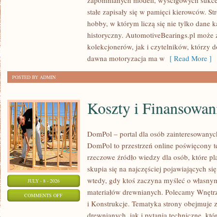
zapomnianych modeli, wyścigowych sukce
–
stałe zapisały się w pamięci kierowców. St
PORADNIKI
hobby, w którym liczą się nie tylko dane 
KOLEKCJONERA
historyczny. AutomotiveBearings.pl może
kolekcjonerów, jak i czytelników, którzy 
dawna motoryzacja ma w
[ Read More ]
POSTED BY ADMIN
Koszty i Finansowan
DomPol – portal dla osób zainteresowan
DomPol to przestrzeń online poświęcony 
rzeczowe źródło wiedzy dla osób, które p
skupia się na najczęściej pojawiających się
wtedy, gdy ktoś zaczyna myśleć o włas
JULY - 8 - 2026
materiałów drewnianych. Polecamy Wnętrz
ON
COMMENTS OFF
i Konstrukcje. Tematyka strony obejmuje
KOSZTY
drewnianych, jak i pytania techniczne, kt