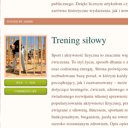
publicznego. Dzięki licznym artykułom cz
zarówno historyczne wydarzenia, jak i no
POSTED BY ADMIN
Trening siłowy
Sport i aktywność fizyczna to znacznie wię
ćwiczenia. To styl życia, sposób dbania o
oraz codzienną energię. Strona poświęcona
rozbudowane bazę porad, w którym każdy
początkujący, jak i zaawansowany – może 
JULY - 3 - 2026
dotyczące treningów, ćwiczeń, zdrowego st
ON
COMMENTS OFF
świadomego rozwijania własnej sprawności
TRENING
popularyzowaniu aktywności fizycznej, pr
SIŁOWY
związane z siłownią, fitnessem, sportami r
funkcjonalnym, bieganiem, jazdą na rowerz
szeroko rozumianym zdrowiem. Opis opier