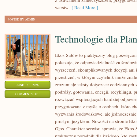
z usuwaniem zanieczyszczeń, przygotowan
warstw
[ Read More ]
POSTED BY ADMIN
Technologie dla Plan
Ekos-Sułów to praktyczny blog poświęcon
pokazuje, że odpowiedzialność za środowi
wyrzeczeń, skomplikowanych decyzji ani 
przestrzeń, w którym czytelnik może znal
zrozumiałe teksty dotyczące codziennyc
JUNE - 27 - 2026
podróży, gotowania, energii, recyklingu, 
ON
COMMENTS OFF
rozwiązań wspierających bardziej odpowiedz
TECHNOLOGIE
przygotowana z myślą o osobach, które c
DLA
wyzwania środowiskowe, ale jednocześnie 
PLANETY
prostym językiem. Nowości na stronie Eko
Głos. Charakter serwisu sprawia, że Ekos
praktyczny poradnik dla każdego, kto zasta