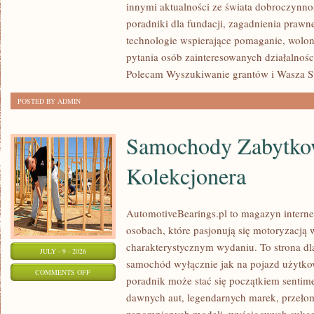
innymi aktualności ze świata dobroczynnoś
poradniki dla fundacji, zagadnienia prawn
technologie wspierające pomaganie, wolon
pytania osób zainteresowanych działalnośc
Polecam Wyszukiwanie grantów i Wasza Str
POSTED BY ADMIN
Samochody Zabytkow
Kolekcjonera
AutomotiveBearings.pl to magazyn intern
osobach, które pasjonują się motoryzacją w
charakterystycznym wydaniu. To strona dla
JULY - 9 - 2026
samochód wyłącznie jak na pojazd użytkow
ON
COMMENTS OFF
poradnik może stać się początkiem sentime
SAMOCHODY
dawnych aut, legendarnych marek, przeło
ZABYTKOWE