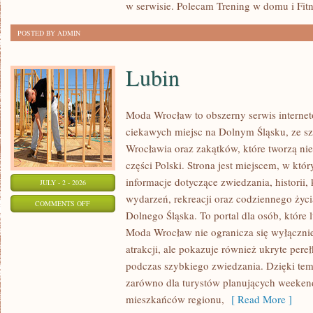
w serwisie. Polecam Trening w domu i Fitn
POSTED BY ADMIN
Lubin
Moda Wrocław to obszerny serwis intern
ciekawych miejsc na Dolnym Śląsku, ze 
Wrocławia oraz zakątków, które tworzą nie
części Polski. Strona jest miejscem, w kt
informacje dotyczące zwiedzania, historii, 
JULY - 2 - 2026
wydarzeń, rekreacji oraz codziennego życi
ON
COMMENTS OFF
Dolnego Śląska. To portal dla osób, które 
LUBIN
Moda Wrocław nie ogranicza się wyłącznie
atrakcji, ale pokazuje również ukryte pere
podczas szybkiego zwiedzania. Dzięki te
zarówno dla turystów planujących weekend
mieszkańców regionu,
[ Read More ]