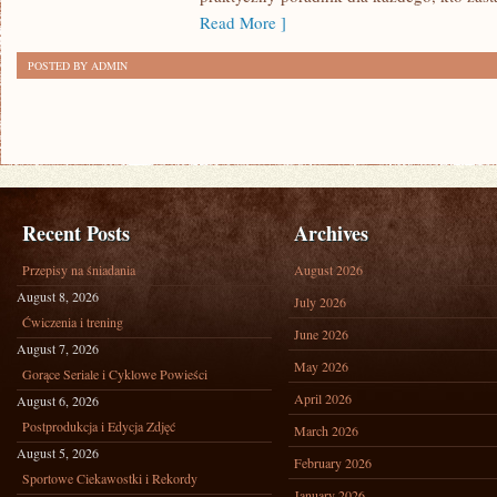
Read More ]
POSTED BY ADMIN
Recent Posts
Archives
Przepisy na śniadania
August 2026
August 8, 2026
July 2026
Ćwiczenia i trening
June 2026
August 7, 2026
May 2026
Gorące Seriale i Cyklowe Powieści
April 2026
August 6, 2026
Postprodukcja i Edycja Zdjęć
March 2026
August 5, 2026
February 2026
Sportowe Ciekawostki i Rekordy
January 2026