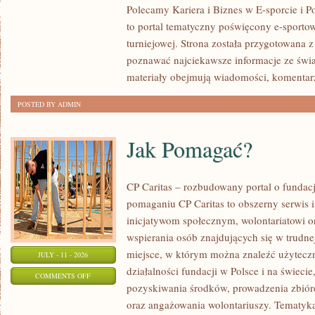
Polecamy Kariera i Biznes w E-sporcie i Po
to portal tematyczny poświęcony e-sportow
turniejowej. Strona została przygotowana 
poznawać najciekawsze informacje ze świa
materiały obejmują wiadomości, komentarz
POSTED BY ADMIN
Jak Pomagać?
CP Caritas – rozbudowany portal o fundac
pomaganiu CP Caritas to obszerny serwis 
inicjatywom społecznym, wolontariatowi 
wspierania osób znajdujących się w trudnej 
miejsce, w którym można znaleźć użyteczn
JULY - 11 - 2026
działalności fundacji w Polsce i na świec
ON
COMMENTS OFF
pozyskiwania środków, prowadzenia zbiór
JAK
oraz angażowania wolontariuszy. Tematyk
POMAGAĆ?