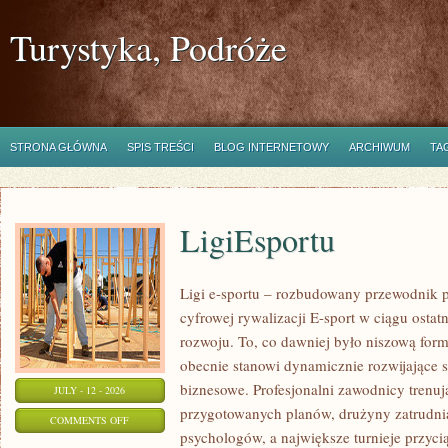
Turystyka, Podróże
STRONA GŁÓWNA
SPIS TREŚCI
BLOG INTERNETOWY
ARCHIWUM
TA
LigiEsportu
Ligi e-sportu – rozbudowany przewodnik po
cyfrowej rywalizacji E-sport w ciągu ostat
rozwoju. To, co dawniej było niszową for
obecnie stanowi dynamicznie rozwijające s
biznesowe. Profesjonalni zawodnicy trenuj
JULY - 12 - 2026
przygotowanych planów, drużyny zatrudnia
ON
COMMENTS OFF
psychologów, a największe turnieje przyci
LIGIESPORTU