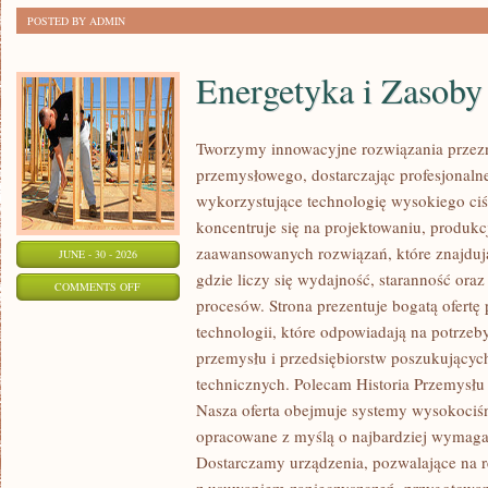
POSTED BY ADMIN
Energetyka i Zasoby
Tworzymy innowacyjne rozwiązania przezn
przemysłowego, dostarczając profesjonaln
wykorzystujące technologię wysokiego ciś
koncentruje się na projektowaniu, produkc
zaawansowanych rozwiązań, które znajduj
JUNE - 30 - 2026
gdzie liczy się wydajność, staranność o
ON
COMMENTS OFF
procesów. Strona prezentuje bogatą ofertę
ENERGETYKA
technologii, które odpowiadają na potrzeb
I
przemysłu i przedsiębiorstw poszukujący
ZASOBY
technicznych. Polecam Historia Przemysłu 
Nasza oferta obejmuje systemy wysokociśn
opracowane z myślą o najbardziej wymaga
Dostarczamy urządzenia, pozwalające na r