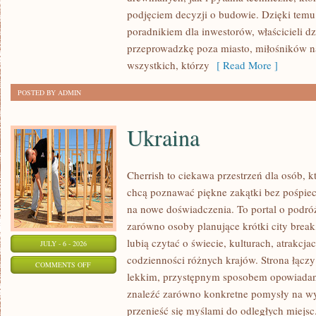
I
podjęciem decyzji o budowie. Dzięki te
FINANSOWANIE
poradnikiem dla inwestorów, właścicieli d
przeprowadzkę poza miasto, miłośników n
wszystkich, którzy
[ Read More ]
POSTED BY ADMIN
Ukraina
Cherrish to ciekawa przestrzeń dla osób, któ
chcą poznawać piękne zakątki bez pośpiech
na nowe doświadczenia. To portal o podró
zarówno osoby planujące krótki city break,
lubią czytać o świecie, kulturach, atrakcjac
JULY - 6 - 2026
codzienności różnych krajów. Strona łączy
ON
COMMENTS OFF
lekkim, przystępnym sposobem opowiadan
UKRAINA
znaleźć zarówno konkretne pomysły na wyj
przenieść się myślami do odległych miejs