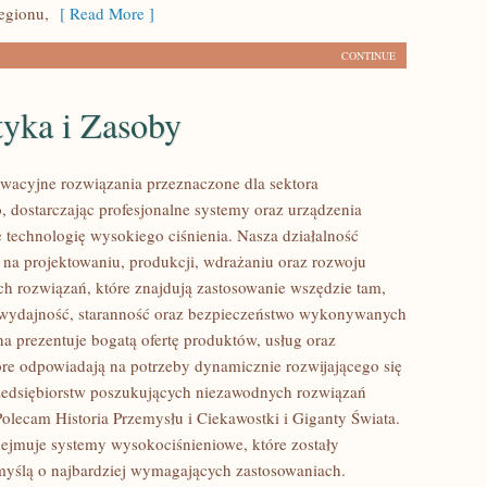
egionu,
[ Read More ]
CONTINUE
tyka i Zasoby
acyjne rozwiązania przeznaczone dla sektora
 dostarczając profesjonalne systemy oraz urządzenia
 technologię wysokiego ciśnienia. Nasza działalność
ę na projektowaniu, produkcji, wdrażaniu oraz rozwoju
 rozwiązań, które znajdują zastosowanie wszędzie tam,
ę wydajność, staranność oraz bezpieczeństwo wykonywanych
na prezentuje bogatą ofertę produktów, usług oraz
tóre odpowiadają na potrzeby dynamicznie rozwijającego się
zedsiębiorstw poszukujących niezawodnych rozwiązań
Polecam Historia Przemysłu i Ciekawostki i Giganty Świata.
bejmuje systemy wysokociśnieniowe, które zostały
yślą o najbardziej wymagających zastosowaniach.