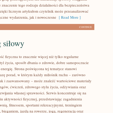
e znaczenie tego rodzaju działalności dla bezpieczeństwa
zięki licznym artykułom czytelnik może przeanalizować
yczne wydarzenia, jak i nowoczesne
[ Read More ]
CONTINUE
 siłowy
ść fizyczna to znacznie więcej niż tylko regularne
styl życia, sposób dbania o zdrowie, dobre samopoczucie
 energię. Strona poświęcona tej tematyce stanowi
azę porad, w którym każdy miłośnik ruchu – zarówno
jak i zaawansowany – może znaleźć wartościowe materiały
ingów, ćwiczeń, zdrowego stylu życia, odżywiania oraz
wijania własnej sprawności. Serwis koncentruje się na
u aktywności fizycznej, przedstawiając zagadnienia
wnią, fitnessem, sportami rekreacyjnymi, treningiem
 bieganiem, jazdą na rowerze, jogą, regeneracją oraz