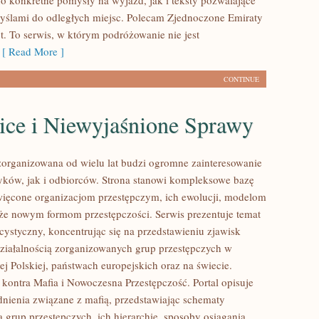
o konkretne pomysły na wyjazd, jak i teksty pozwalające
myślami do odległych miejsc. Polecam Zjednoczone Emiraty
t. To serwis, w którym podróżowanie nie jest
[ Read More ]
CONTINUE
ice i Niewyjaśnione Sprawy
zorganizowana od wielu lat budzi ogromne zainteresowanie
yków, jak i odbiorców. Strona stanowi kompleksowe bazę
ięcone organizacjom przestępczym, ich ewolucji, modelom
akże nowym formom przestępczości. Serwis prezentuje temat
cystyczny, koncentrując się na przedstawieniu zjawisk
ziałalnością zorganizowanych grup przestępczych w
j Polskiej, państwach europejskich oraz na świecie.
kontra Mafia i Nowoczesna Przestępczość. Portal opisuje
nienia związane z mafią, przedstawiając schematy
 grup przestępczych, ich hierarchię, sposoby osiągania