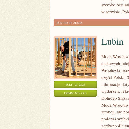
szeroko rozumi
w serwisie. Po
POSTED BY ADMIN
Lubin
Moda Wrocław 
ciekawych mie
Wrocławia oraz
części Polski.
informacje doty
JULY - 2 - 2026
wydarzeń, rekr
ON
COMMENTS OFF
Dolnego Śląska.
LUBIN
Moda Wrocław n
atrakcji, ale p
podczas szybki
zarówno dla tu