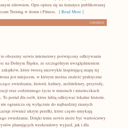
anym zdrowiem. Opis opiera się na tematyce publikowanej
lecam Trening w domu i Fitness.
[ Read More ]
CONTINUE
to obszerny serwis internetowy poświęcony odkrywaniu
jsc na Dolnym Śląsku, ze szczególnym uwzględnieniem
 zakątków, które tworzą niezwykle inspirującą mapę tej
 Strona jest miejscem, w którym można znaleźć praktyczne
czące zwiedzania, historii, kultury, architektury, przyrody,
eacji oraz codziennego życia w miastach i miasteczkach
 To portal dla osób, które lubią odkrywać lokalne historie.
ie ogranicza się wyłącznie do najbardziej znanych
okazuje również ukryte perełki, które często umykają
ego zwiedzania. Dzięki temu serwis może być wartościowy
rystów planujących weekendowy wyjazd, jak i dla