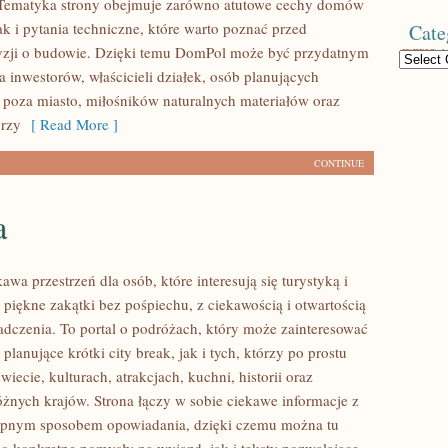
. Tematyka strony obejmuje zarówno atutowe cechy domów
k i pytania techniczne, które warto poznać przed
Cate
yzji o budowie. Dzięki temu DomPol może być przydatnym
Categories
 inwestorów, właścicieli działek, osób planujących
poza miasto, miłośników naturalnych materiałów oraz
órzy
[ Read More ]
CONTINUE
a
kawa przestrzeń dla osób, które interesują się turystyką i
piękne zakątki bez pośpiechu, z ciekawością i otwartością
dczenia. To portal o podróżach, który może zainteresować
lanujące krótki city break, jak i tych, którzy po prostu
świecie, kulturach, atrakcjach, kuchni, historii oraz
óżnych krajów. Strona łączy w sobie ciekawe informacje z
tępnym sposobem opowiadania, dzięki czemu można tu