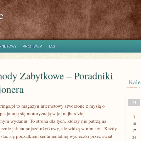
e
ERNETOWY
ARCHIWUM
TAGI
ody Zabytkowe – Poradniki
Kale
jonera
M
ings.pl to magazyn internetowy stworzone z myślą o
pasjonują się motoryzacją w jej najbardziej
3
nym wydaniu. To strona dla tych, którzy nie patrzą na
10
znie jak na pojazd użytkowy, ale widzą w nim styl. Każdy
17
stać się początkiem sentimentalnej wycieczki przez świat
24