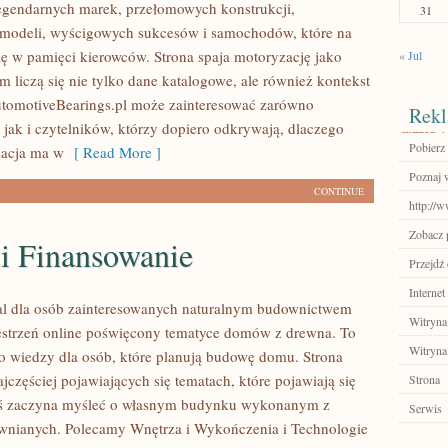
egendarnych marek, przełomowych konstrukcji,
31
modeli, wyścigowych sukcesów i samochodów, które na
się w pamięci kierowców. Strona spaja motoryzację jako
« Jul
 liczą się nie tylko dane katalogowe, ale również kontekst
utomotiveBearings.pl może zainteresować zarówno
Rekl
 jak i czytelników, którzy dopiero odkrywają, dlaczego
Pobierz
acja ma w
[ Read More ]
Poznaj 
CONTINUE
http://w
Zobacz p
 i Finansowanie
Przejdź 
Internet
al dla osób zainteresowanych naturalnym budownictwem
Witryna
strzeń online poświęcony tematyce domów z drewna. To
Witryna
o wiedzy dla osób, które planują budowę domu. Strona
ajczęściej pojawiających się tematach, które pojawiają się
Strona
oś zaczyna myśleć o własnym budynku wykonanym z
Serwis
wnianych. Polecamy Wnętrza i Wykończenia i Technologie