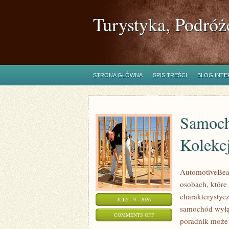
Turystyka, Podróż
STRONA GŁÓWNA
SPIS TREŚCI
BLOG INT
Samoch
Kolekc
AutomotiveBear
osobach, które 
charakterystycz
JULY - 9 - 2026
samochód wyłąc
ON
COMMENTS OFF
poradnik może 
SAMOCHODY