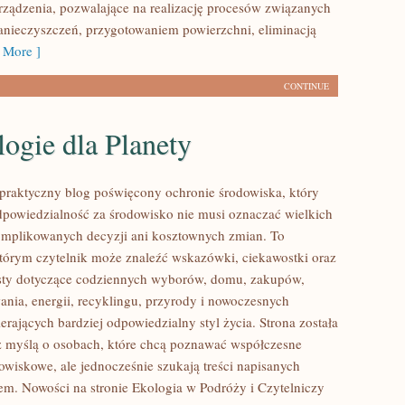
ządzenia, pozwalające na realizację procesów związanych
nieczyszczeń, przygotowaniem powierzchni, eliminacją
 More ]
CONTINUE
ogie dla Planety
praktyczny blog poświęcony ochronie środowiska, który
dpowiedzialność za środowisko nie musi oznaczać wielkich
mplikowanych decyzji ani kosztownych zmian. To
którym czytelnik może znaleźć wskazówki, ciekawostki oraz
ksty dotyczące codziennych wyborów, domu, zakupów,
ania, energii, recyklingu, przyrody i nowoczesnych
rających bardziej odpowiedzialny styl życia. Strona została
 myślą o osobach, które chcą poznawać współczesne
wiskowe, ale jednocześnie szukają treści napisanych
em. Nowości na stronie Ekologia w Podróży i Czytelniczy