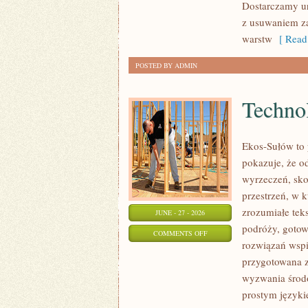
Dostarczamy ur
z usuwaniem za
warstw
[ Read
POSTED BY ADMIN
Technol
Ekos-Sułów to 
pokazuje, że o
wyrzeczeń, sko
przestrzeń, w 
zrozumiałe te
JUNE - 27 - 2026
podróży, gotow
ON
COMMENTS OFF
rozwiązań wspie
TECHNOLOGIE
przygotowana z
DLA
wyzwania środo
PLANETY
prostym języki