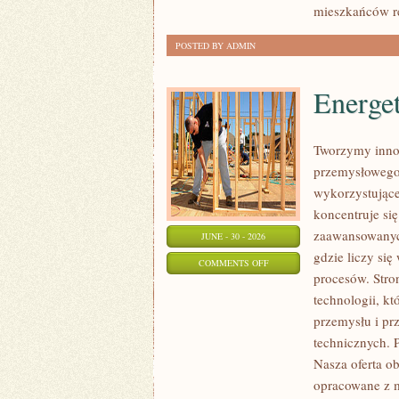
mieszkańców r
POSTED BY ADMIN
Energe
Tworzymy innow
przemysłowego,
wykorzystujące
koncentruje si
zaawansowanych
JUNE - 30 - 2026
gdzie liczy si
ON
COMMENTS OFF
procesów. Stro
ENERGETYKA
technologii, k
I
przemysłu i pr
ZASOBY
technicznych. 
Nasza oferta o
opracowane z m