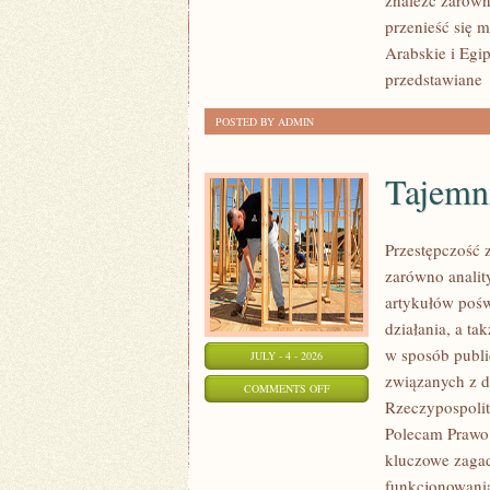
znaleźć zarówn
przenieść się 
Arabskie i Egip
przedstawiane
POSTED BY ADMIN
Tajemn
Przestępczość 
zarówno analit
artykułów pośw
działania, a t
w sposób publi
JULY - 4 - 2026
związanych z d
ON
COMMENTS OFF
Rzeczypospolite
TAJEMNICE
Polecam Prawo 
I
kluczowe zagad
NIEWYJAŚNIONE
funkcjonowania