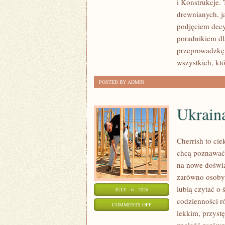
i Konstrukcje
KOSZTY
drewnianych, ja
I
podjęciem dec
FINANSOWANIE
poradnikiem dla
przeprowadzkę 
wszystkich, kt
POSTED BY ADMIN
Ukrain
Cherrish to cie
chcą poznawać 
na nowe doświa
zarówno osoby p
lubią czytać o 
JULY - 6 - 2026
codzienności r
ON
COMMENTS OFF
lekkim, przys
UKRAINA