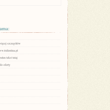
ama:
więcej szczegółów
ww.tridentina.pl
ełen tekst tutaj
do oferty