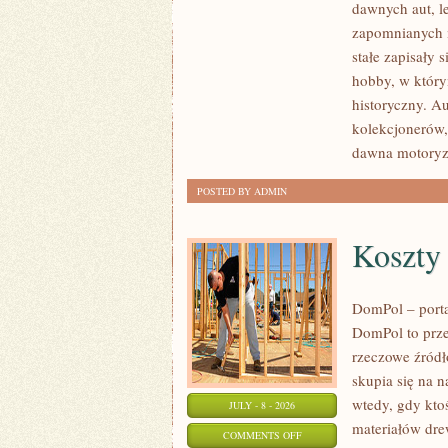
dawnych aut, l
ZABYTKOWE
zapomnianych 
–
stałe zapisały 
PORADNIKI
hobby, w którym
KOLEKCJONERA
historyczny. A
kolekcjonerów,
dawna motoryz
POSTED BY ADMIN
Koszty
DomPol – port
DomPol to prze
rzeczowe źródł
skupia się na n
wtedy, gdy kt
JULY - 8 - 2026
materiałów dre
ON
COMMENTS OFF