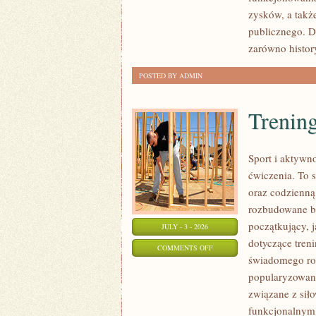
SPRAWY
zysków, a takż
publicznego. D
zarówno histor
POSTED BY ADMIN
Trening
Sport i aktywno
ćwiczenia. To 
oraz codzienną
rozbudowane b
początkujący, 
JULY - 3 - 2026
dotyczące tren
ON
COMMENTS OFF
świadomego roz
TRENING
popularyzowani
SIŁOWY
związane z siło
funkcjonalnym,