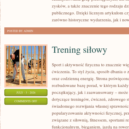
SPRAWY
zysków, a także znaczenie tego rodzaju dz
publicznego. Dzięki licznym artykułom cz
zarówno historyczne wydarzenia, jak i no
POSTED BY ADMIN
Trening siłowy
Sport i aktywność fizyczna to znacznie wię
ćwiczenia. To styl życia, sposób dbania o
oraz codzienną energię. Strona poświęcona
rozbudowane bazę porad, w którym każdy
początkujący, jak i zaawansowany – może 
JULY - 3 - 2026
dotyczące treningów, ćwiczeń, zdrowego st
ON
COMMENTS OFF
świadomego rozwijania własnej sprawności
TRENING
popularyzowaniu aktywności fizycznej, pr
SIŁOWY
związane z siłownią, fitnessem, sportami r
funkcjonalnym, bieganiem, jazdą na rowerz