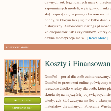
dawnych aut, legendarnych marek, przeło
ZABYTKOWE
zapomnianych modeli, wyścigowych sukce
–
stałe zapisały się w pamięci kierowców. St
PORADNIKI
hobby, w którym liczą się nie tylko dane 
KOLEKCJONERA
historyczny. AutomotiveBearings.pl może
kolekcjonerów, jak i czytelników, którzy 
dawna motoryzacja ma w
[ Read More ]
POSTED BY ADMIN
Koszty i Finansowan
DomPol – portal dla osób zainteresowan
DomPol to przestrzeń online poświęcony 
rzeczowe źródło wiedzy dla osób, które p
skupia się na najczęściej pojawiających się
wtedy, gdy ktoś zaczyna myśleć o włas
JULY - 8 - 2026
materiałów drewnianych. Polecamy Wnętrz
ON
COMMENTS OFF