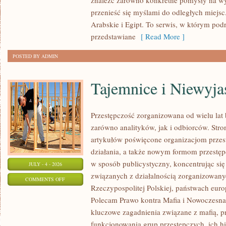
znaleźć zarówno konkretne pomysły na wyj
przenieść się myślami do odległych miejs
Arabskie i Egipt. To serwis, w którym podr
przedstawiane
[ Read More ]
POSTED BY ADMIN
Tajemnice i Niewyj
Przestępczość zorganizowana od wielu lat
zarówno analityków, jak i odbiorców. Str
artykułów poświęcone organizacjom przes
działania, a także nowym formom przestępc
w sposób publicystyczny, koncentrując się
JULY - 4 - 2026
związanych z działalnością zorganizowany
ON
COMMENTS OFF
Rzeczypospolitej Polskiej, państwach euro
TAJEMNICE
Polecam Prawo kontra Mafia i Nowoczesna 
I
kluczowe zagadnienia związane z mafią, p
NIEWYJAŚNIONE
funkcjonowania grup przestępczych, ich hi