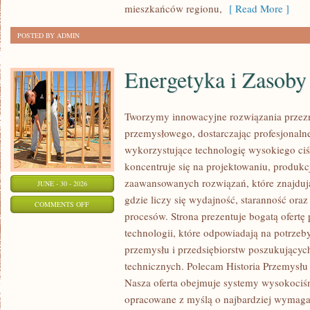
mieszkańców regionu,
[ Read More ]
POSTED BY ADMIN
Energetyka i Zasoby
Tworzymy innowacyjne rozwiązania przezn
przemysłowego, dostarczając profesjonaln
wykorzystujące technologię wysokiego ciś
koncentruje się na projektowaniu, produkc
zaawansowanych rozwiązań, które znajduj
JUNE - 30 - 2026
gdzie liczy się wydajność, staranność o
ON
COMMENTS OFF
procesów. Strona prezentuje bogatą ofertę
ENERGETYKA
technologii, które odpowiadają na potrzeb
I
przemysłu i przedsiębiorstw poszukujący
ZASOBY
technicznych. Polecam Historia Przemysłu 
Nasza oferta obejmuje systemy wysokociśn
opracowane z myślą o najbardziej wymaga