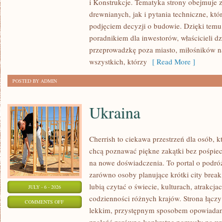
i Konstrukcje. Tematyka strony obejmuje
KOSZTY
drewnianych, jak i pytania techniczne, kt
I
podjęciem decyzji o budowie. Dzięki te
FINANSOWANIE
poradnikiem dla inwestorów, właścicieli d
przeprowadzkę poza miasto, miłośników n
wszystkich, którzy
[ Read More ]
POSTED BY ADMIN
Ukraina
Cherrish to ciekawa przestrzeń dla osób, któ
chcą poznawać piękne zakątki bez pośpiech
na nowe doświadczenia. To portal o podró
zarówno osoby planujące krótki city break,
lubią czytać o świecie, kulturach, atrakcjac
JULY - 6 - 2026
codzienności różnych krajów. Strona łączy
ON
COMMENTS OFF
lekkim, przystępnym sposobem opowiadan
UKRAINA