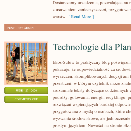
Dostarczamy urządzenia, pozwalające na r
z usuwaniem zanieczyszczeń, przygotowan
warstw
[ Read More ]
POSTED BY ADMIN
Technologie dla Plan
Ekos-Sułów to praktyczny blog poświęcon
pokazuje, że odpowiedzialność za środowi
wyrzeczeń, skomplikowanych decyzji ani 
przestrzeń, w którym czytelnik może znal
zrozumiałe teksty dotyczące codziennyc
JUNE - 27 - 2026
podróży, gotowania, energii, recyklingu, 
ON
COMMENTS OFF
rozwiązań wspierających bardziej odpowiedz
TECHNOLOGIE
przygotowana z myślą o osobach, które c
DLA
wyzwania środowiskowe, ale jednocześnie 
PLANETY
prostym językiem. Nowości na stronie Eko