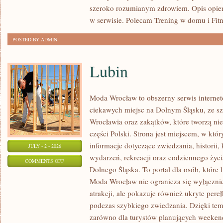
szeroko rozumianym zdrowiem. Opis opier
w serwisie. Polecam Trening w domu i Fitn
POSTED BY ADMIN
Lubin
Moda Wrocław to obszerny serwis intern
ciekawych miejsc na Dolnym Śląsku, ze 
Wrocławia oraz zakątków, które tworzą nie
części Polski. Strona jest miejscem, w kt
informacje dotyczące zwiedzania, historii, 
JULY - 2 - 2026
wydarzeń, rekreacji oraz codziennego życi
ON
COMMENTS OFF
Dolnego Śląska. To portal dla osób, które 
LUBIN
Moda Wrocław nie ogranicza się wyłącznie
atrakcji, ale pokazuje również ukryte pere
podczas szybkiego zwiedzania. Dzięki te
zarówno dla turystów planujących weekend