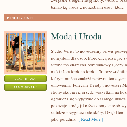
związane z regeneracją skóry, włosów oraz 
tematykę urody z potrzebami osób, które
[
POSTED BY ADMIN
Moda i Uroda
Studio Veriss to nowoczesny serwis pośw
pomysłom dla osób, które chcą rozwijać s
Strona ma charakter poradnikowy i łączy 
makijażem krok po kroku. To przewodnik
którym można znaleźć zarówno tematyczne 
JUNE - 19 - 2026
omówienia. Polecam Trendy i nowości i M
ON
COMMENTS OFF
strony skupia się przede wszystkim na ko
MODA
ogranicza się wyłącznie do samego malowa
I
pokazuje urodę jako świadomy sposób wyr
URODA
są także przygotowanie skóry. Dzięki tem
jako poradnik
[ Read More ]