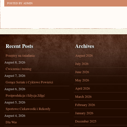
POSTED BY ADMIN
Recent Posts
Archives
Przepisy na śniadania
August 2026
August 8, 2026
July 2026
Ćwiczenia i trening
June 2026
August 7, 2026
May 2026
Gorące Seriale i Cyklowe Powieści
April 2026
August 6, 2026
Postprodukcja i Edycja Zdjęć
March 2026
August 5, 2026
February 2026
Sportowe Ciekawostki i Rekordy
January 2026
August 4, 2026
December 2025
Dla Was