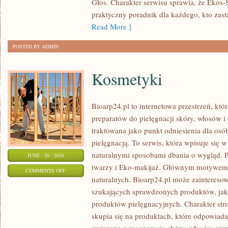
Głos. Charakter serwisu sprawia, że Ekos
praktyczny poradnik dla każdego, kto zasta
Read More ]
POSTED BY ADMIN
Kosmetyki
Bioarp24.pl to internetowa przestrzeń, któ
preparatów do pielęgnacji skóry, włosów i 
traktowana jako punkt odniesienia dla osób
pielęgnacją. To serwis, która wpisuje się 
naturalnymi sposobami dbania o wygląd. P
JUNE - 20 - 2026
twarzy i Eko-makijaż. Głównym motywem 
ON
COMMENTS OFF
naturalnych. Bioarp24.pl może zainteres
KOSMETYKI
szukających sprawdzonych produktów, jak 
produktów pielęgnacyjnych. Charakter str
skupia się na produktach, które odpowiad