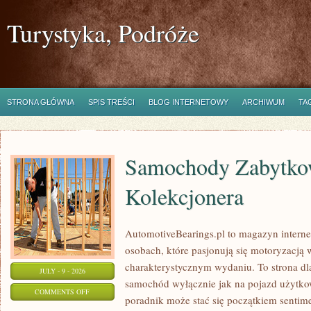
Turystyka, Podróże
STRONA GŁÓWNA
SPIS TREŚCI
BLOG INTERNETOWY
ARCHIWUM
TA
Samochody Zabytkow
Kolekcjonera
AutomotiveBearings.pl to magazyn intern
osobach, które pasjonują się motoryzacją w
charakterystycznym wydaniu. To strona dla
JULY - 9 - 2026
samochód wyłącznie jak na pojazd użytkow
ON
COMMENTS OFF
poradnik może stać się początkiem sentime
SAMOCHODY