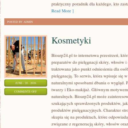
praktyczny poradnik dla każdego, kto zasta
Read More ]
POSTED BY ADMIN
Kosmetyki
Bioarp24.pl to internetowa przestrzeń, któ
preparatów do pielęgnacji skóry, włosów i 
traktowana jako punkt odniesienia dla osób
pielęgnacją. To serwis, która wpisuje się 
naturalnymi sposobami dbania o wygląd. P
JUNE - 20 - 2026
twarzy i Eko-makijaż. Głównym motywem 
ON
COMMENTS OFF
naturalnych. Bioarp24.pl może zainteres
KOSMETYKI
szukających sprawdzonych produktów, jak 
produktów pielęgnacyjnych. Charakter str
skupia się na produktach, które odpowiad
związane z regeneracją skóry, włosów oraz 