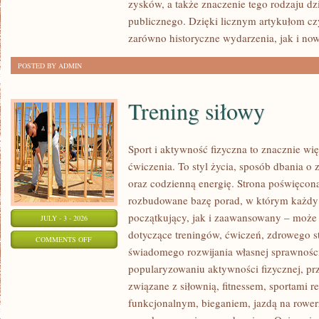
zysków, a także znaczenie tego rodzaju dz
publicznego. Dzięki licznym artykułom cz
zarówno historyczne wydarzenia, jak i no
POSTED BY ADMIN
Trening siłowy
Sport i aktywność fizyczna to znacznie wię
ćwiczenia. To styl życia, sposób dbania o
oraz codzienną energię. Strona poświęcona
rozbudowane bazę porad, w którym każdy
początkujący, jak i zaawansowany – może 
JULY - 3 - 2026
dotyczące treningów, ćwiczeń, zdrowego st
ON
COMMENTS OFF
świadomego rozwijania własnej sprawności
TRENING
popularyzowaniu aktywności fizycznej, pr
SIŁOWY
związane z siłownią, fitnessem, sportami r
funkcjonalnym, bieganiem, jazdą na rowerz