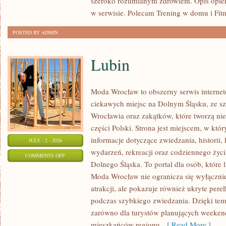
szeroko rozumianym zdrowiem. Opis opier
w serwisie. Polecam Trening w domu i Fitn
POSTED BY ADMIN
Lubin
Moda Wrocław to obszerny serwis intern
ciekawych miejsc na Dolnym Śląsku, ze 
Wrocławia oraz zakątków, które tworzą nie
części Polski. Strona jest miejscem, w kt
informacje dotyczące zwiedzania, historii, 
JULY - 2 - 2026
wydarzeń, rekreacji oraz codziennego życi
ON
COMMENTS OFF
Dolnego Śląska. To portal dla osób, które 
LUBIN
Moda Wrocław nie ogranicza się wyłącznie
atrakcji, ale pokazuje również ukryte pere
podczas szybkiego zwiedzania. Dzięki te
zarówno dla turystów planujących weekend
mieszkańców regionu,
[ Read More ]