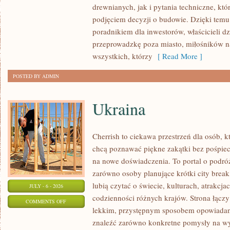
drewnianych, jak i pytania techniczne, kt
I
podjęciem decyzji o budowie. Dzięki te
FINANSOWANIE
poradnikiem dla inwestorów, właścicieli d
przeprowadzkę poza miasto, miłośników n
wszystkich, którzy
[ Read More ]
POSTED BY ADMIN
Ukraina
Cherrish to ciekawa przestrzeń dla osób, któ
chcą poznawać piękne zakątki bez pośpiech
na nowe doświadczenia. To portal o podró
zarówno osoby planujące krótki city break,
lubią czytać o świecie, kulturach, atrakcjac
JULY - 6 - 2026
codzienności różnych krajów. Strona łączy
ON
COMMENTS OFF
lekkim, przystępnym sposobem opowiadan
UKRAINA
znaleźć zarówno konkretne pomysły na wyj