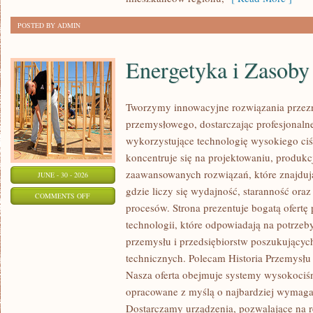
POSTED BY ADMIN
Energetyka i Zasoby
Tworzymy innowacyjne rozwiązania przezn
przemysłowego, dostarczając profesjonaln
wykorzystujące technologię wysokiego ciś
koncentruje się na projektowaniu, produkc
zaawansowanych rozwiązań, które znajduj
JUNE - 30 - 2026
gdzie liczy się wydajność, staranność o
ON
COMMENTS OFF
procesów. Strona prezentuje bogatą ofertę
ENERGETYKA
technologii, które odpowiadają na potrzeb
I
przemysłu i przedsiębiorstw poszukujący
ZASOBY
technicznych. Polecam Historia Przemysłu 
Nasza oferta obejmuje systemy wysokociśn
opracowane z myślą o najbardziej wymaga
Dostarczamy urządzenia, pozwalające na r