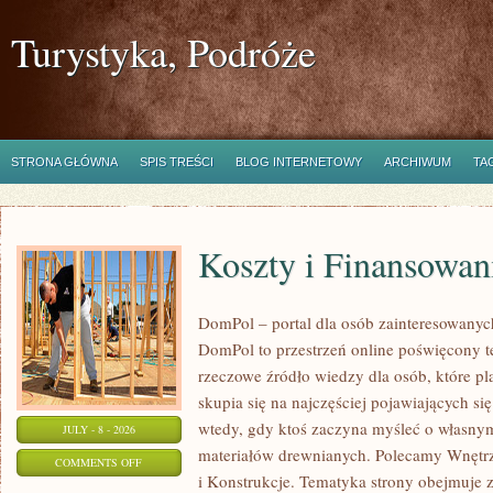
Turystyka, Podróże
STRONA GŁÓWNA
SPIS TREŚCI
BLOG INTERNETOWY
ARCHIWUM
TA
Koszty i Finansowan
DomPol – portal dla osób zainteresowan
DomPol to przestrzeń online poświęcony 
rzeczowe źródło wiedzy dla osób, które p
skupia się na najczęściej pojawiających się
wtedy, gdy ktoś zaczyna myśleć o włas
JULY - 8 - 2026
materiałów drewnianych. Polecamy Wnętrz
ON
COMMENTS OFF
i Konstrukcje. Tematyka strony obejmuje
KOSZTY