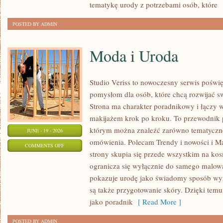
tematykę urody z potrzebami osób, które
[
POSTED BY ADMIN
Moda i Uroda
Studio Veriss to nowoczesny serwis pośw
pomysłom dla osób, które chcą rozwijać s
Strona ma charakter poradnikowy i łączy 
makijażem krok po kroku. To przewodnik
którym można znaleźć zarówno tematyczne 
JUNE - 19 - 2026
omówienia. Polecam Trendy i nowości i M
ON
COMMENTS OFF
strony skupia się przede wszystkim na ko
MODA
ogranicza się wyłącznie do samego malowa
I
pokazuje urodę jako świadomy sposób wyr
URODA
są także przygotowanie skóry. Dzięki tem
jako poradnik
[ Read More ]
POSTED BY ADMIN