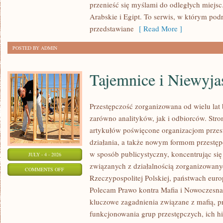
przenieść się myślami do odległych miejs
Arabskie i Egipt. To serwis, w którym podr
przedstawiane
[ Read More ]
POSTED BY ADMIN
Tajemnice i Niewyj
Przestępczość zorganizowana od wielu lat
zarówno analityków, jak i odbiorców. Str
artykułów poświęcone organizacjom przes
działania, a także nowym formom przestępc
w sposób publicystyczny, koncentrując się
JULY - 4 - 2026
związanych z działalnością zorganizowany
ON
COMMENTS OFF
Rzeczypospolitej Polskiej, państwach euro
TAJEMNICE
Polecam Prawo kontra Mafia i Nowoczesna 
I
kluczowe zagadnienia związane z mafią, p
NIEWYJAŚNIONE
funkcjonowania grup przestępczych, ich hi
SPRAWY