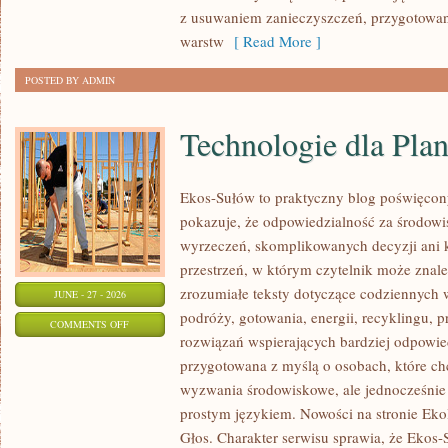
z usuwaniem zanieczyszczeń, przygotowan
warstw
[ Read More ]
POSTED BY ADMIN
Technologie dla Plan
Ekos-Sułów to praktyczny blog poświęcon
pokazuje, że odpowiedzialność za środowi
wyrzeczeń, skomplikowanych decyzji ani 
przestrzeń, w którym czytelnik może znal
zrozumiałe teksty dotyczące codziennyc
JUNE - 27 - 2026
podróży, gotowania, energii, recyklingu, 
ON
COMMENTS OFF
rozwiązań wspierających bardziej odpowiedz
TECHNOLOGIE
przygotowana z myślą o osobach, które c
DLA
wyzwania środowiskowe, ale jednocześnie 
PLANETY
prostym językiem. Nowości na stronie Eko
Głos. Charakter serwisu sprawia, że Ekos