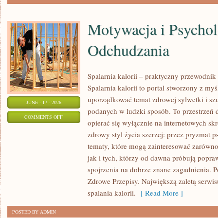
Motywacja i Psychol
Odchudzania
Spalarnia kalorii – praktyczny przewodnik
Spalarnia kalorii to portal stworzony z my
uporządkować temat zdrowej sylwetki i szu
JUNE - 17 - 2026
podanych w ludzki sposób. To przestrzeń d
ON
COMMENTS OFF
opierać się wyłącznie na internetowych skr
MOTYWACJA
zdrowy styl życia szerzej: przez pryzmat p
I
tematy, które mogą zainteresować zarówno
PSYCHOLOGIA
jak i tych, którzy od dawna próbują popra
ODCHUDZANIA
spojrzenia na dobrze znane zagadnienia. 
Zdrowe Przepisy. Największą zaletą serwisu
spalania kalorii.
[ Read More ]
POSTED BY ADMIN